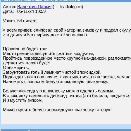
Автор:
Валентин Палыч
(---.tis-dialog.ru)
Дата: 05-11-24 19:59
Vadim_64 писал:
> всем привет, слиповал свой катер на зимовку и подрал скул
> в длину и 5 в ширину до стекловолокна.
Правильно будет так:
Место ремонта высушить сжатым воздухом,
Пройтись поврежденное место крупной наждачкой, разлохматит
держаться плохо будет.
Обезжирить.
Загрунтовать голый ламинат чистой эпоксидкой,
Подождать пока она начнет схватываться, но не позже, чем че
Наложить с запасом белую эпоксидную шпаклевку.
Белую эпоксидную шпаклевку можно сделать самому.
В эпоксидку намешать диоксид титана (это белила, продается 
И загустить гипсом.
Можно купить белую эпоксидную шпаклевку готовую.