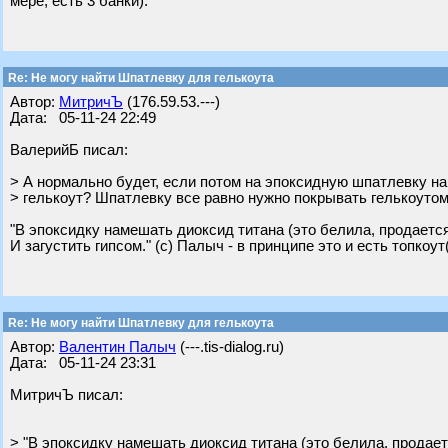
мере, есть 3 банки).
Re: Не могу найти Шпатлевку для гелькоута
Автор:
МитричЪ
(176.59.53.---)
Дата: 05-11-24 22:49
ВалерийБ писал:
> А нормально будет, если потом на эпоксидную шпатлевку н
> гелькоут? Шпатлевку все равно нужно покрывать гелькоутом
"В эпоксидку намешать диоксид титана (это белила, продается
И загустить гипсом." (с) Палыч - в принципе это и есть топкоут
Re: Не могу найти Шпатлевку для гелькоута
Автор:
Валентин Палыч
(---.tis-dialog.ru)
Дата: 05-11-24 23:31
МитричЪ писал:
> "В эпоксидку намешать диоксид титана (это белила, продает