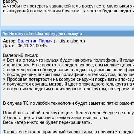
работу.
А чтобы не протереть заводской гель вокруг есть маленькая х
вышкуривай потом жестким бруском. Так четко будешь видеть
Re: Не могу найти Шпатлевку для гелькоута
Автор:
Валентин Палыч
(---.tis-dialog.ru)
Дата: 06-11-24 00:45
ВалерийБ писал:
> Вот и я о том, что нельзя будет наносить полиэфирный гель
> шпатлевку. Я не просто так задал вопрос, сам мелкие царап
> перемещенного оборудования в лодке заделываю полиэфир
> последующим покрытием полиэфирным гелькоутом, получае
> Пробовал потертости на корпусе снаружи покрывать эпокси
> получается ерунда, матовый цвет эпоксидного гелькоута на
> покрытым заводским полиэфирным гелькоутом, на черном в
В случае ТС по любой технологии будет заметно пятно ремонт
Подобрать любой гелькоут в цвет, белее/теплее/серее не полу
У белого цвета тысячи оттенков заметные на глаз.
Весь катер никто не будет перекрашивать.
Так как он отколол приличный кусок скулы, в приоритете надо