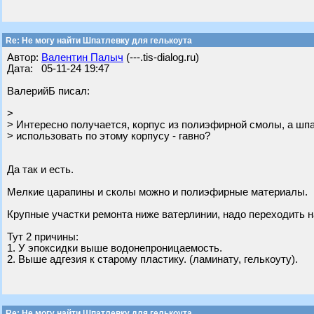
Re: Не могу найти Шпатлевку для гелькоута
Автор:
Валентин Палыч
(---.tis-dialog.ru)
Дата: 05-11-24 19:47
ВалерийБ писал:
>
> Интересно получается, корпус из полиэфирной смолы, а ш
> использовать по этому корпусу - гавно?
Да так и есть.
Мелкие царапины и сколы можно и полиэфирные материалы.
Крупные участки ремонта ниже ватерлинии, надо переходить
Тут 2 причины:
1. У эпоксидки выше водонепроницаемость.
2. Выше адгезия к старому пластику. (ламинату, гелькоуту).
Re: Не могу найти Шпатлевку для гелькоута