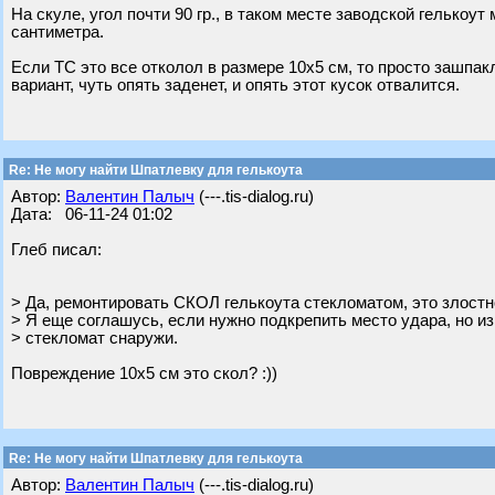
На скуле, угол почти 90 гр., в таком месте заводской гелькоу
сантиметра.
Если ТС это все отколол в размере 10х5 см, то просто зашп
вариант, чуть опять заденет, и опять этот кусок отвалится.
Re: Не могу найти Шпатлевку для гелькоута
Автор:
Валентин Палыч
(---.tis-dialog.ru)
Дата: 06-11-24 01:02
Глеб писал:
> Да, ремонтировать СКОЛ гелькоута стекломатом, это злост
> Я еще соглашусь, если нужно подкрепить место удара, но из
> стекломат снаружи.
Повреждение 10х5 см это скол? :))
Re: Не могу найти Шпатлевку для гелькоута
Автор:
Валентин Палыч
(---.tis-dialog.ru)