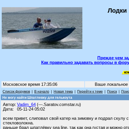
Лодки 
Прежде чем за
Как правильно задавать вопросы в фору
Московское время 17:35:06
Ваше локальное
Список форумов
|
В начало
|
Новая тема
|
Перейти к теме
|
Поиск
|
Поис
Не могу найти Шпатлевку для гелькоута
Автор:
Vadim_64
(---.Saratov.comstar.ru)
Дата: 05-11-24 05:02
всем привет, слиповал свой катер на зимовку и подрал скулу 
стекловолокна.
раньше брал шпатлёвку sea line, так как она густая и можно о