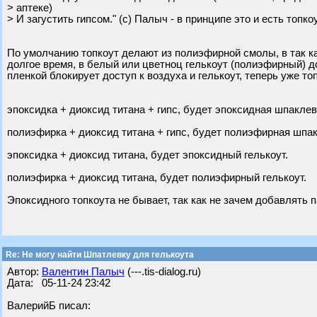
> аптеке)
> И загустить гипсом." (с) Палыч - в принципе это и есть топко
По умолчанию топкоут делают из полиэфирной смолы, в так ка
долгое время, в белый или цветноц гелькоут (полиэфирный) д
пленкой блокирует доступ к воздуха и гелькоут, теперь уже топ
эпоксидка + диоксид титана + гипс, будет эпоксидная шпаклев
полиэфирка + диоксид титана + гипс, будет полиэфирная шпак
эпоксидка + диоксид титана, будет эпоксидный гелькоут.
полиэфирка + диоксид титана, будет полиэфирный гелькоут.
Эпоксидного топкоута не бывает, так как не зачем добавлять п
Re: Не могу найти Шпатлевку для гелькоута
Автор:
Валентин Палыч
(---.tis-dialog.ru)
Дата: 05-11-24 23:42
ВалерийБ писал: