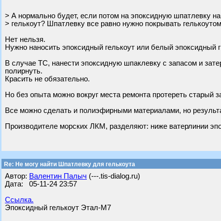
> А нормально будет, если потом на эпоксидную шпатлевку н
> гелькоут? Шпатлевку все равно нужно покрывать гелькоутом
Нет нельзя.
Нужно наносить эпоксидный гелькоут или белый эпоксидный гр
В случае ТС, нанести эпоксидную шпаклевку с запасом и затер
полирнуть.
Красить не обязательно.
Но без опыта можно вокруг места ремонта протереть старый за
Все можно сделать и полиэфирными материалами, но результат
Производителе морских ЛКМ, разделяют: ниже ватерлинии э
Re: Не могу найти Шпатлевку для гелькоута
Автор:
Валентин Палыч
(---.tis-dialog.ru)
Дата: 05-11-24 23:57
Ссылка.
Эпоксидный гелькоут Этал-М7