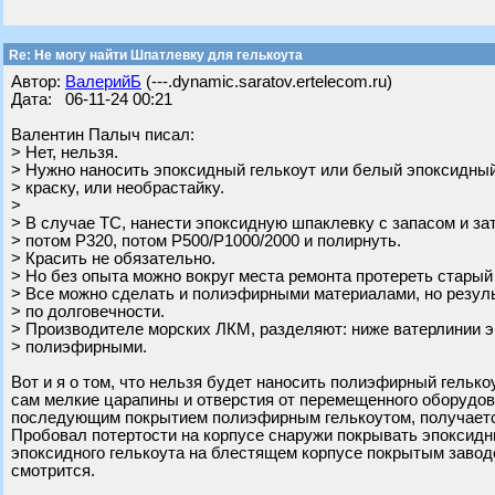
Re: Не могу найти Шпатлевку для гелькоута
Автор:
ВалерийБ
(---.dynamic.saratov.ertelecom.ru)
Дата: 06-11-24 00:21
Валентин Палыч писал:
> Нет, нельзя.
> Нужно наносить эпоксидный гелькоут или белый эпоксидный
> краску, или необрастайку.
>
> В случае ТС, нанести эпоксидную шпаклевку с запасом и зат
> потом Р320, потом Р500/Р1000/2000 и полирнуть.
> Красить не обязательно.
> Но без опыта можно вокруг места ремонта протереть старый 
> Все можно сделать и полиэфирными материалами, но результ
> по долговечности.
> Производителе морских ЛКМ, разделяют: ниже ватерлинии
> полиэфирными.
Вот и я о том, что нельзя будет наносить полиэфирный гелько
сам мелкие царапины и отверстия от перемещенного оборудо
последующим покрытием полиэфирным гелькоутом, получаетс
Пробовал потертости на корпусе снаружи покрывать эпоксидн
эпоксидного гелькоута на блестящем корпусе покрытым заво
смотрится.