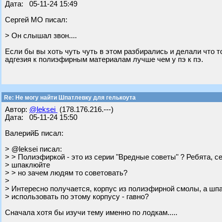
Дата: 05-11-24 15:49
Сергей МО писал:
> Он слышал звон....
Если бы вы хоть чуть чуть в этом разбирались и делали что 
адгезия к полиэфирным материалам лучше чем у пэ к пэ.
Re: Не могу найти Шпатлевку для гелькоута
Автор:
@leksei
(178.176.216.---)
Дата: 05-11-24 15:50
ВалерийБ писал:
> @leksei писал:
> > Полиэфиркой - это из серии "Вредные советы" ? Ребята, с
> шпаклюйте
> > но зачем людям то советовать?
>
> Интересно получается, корпус из полиэфирной смолы, а ш
> использовать по этому корпусу - гавно?
Сначала хотя бы изучи тему именно по лодкам.....