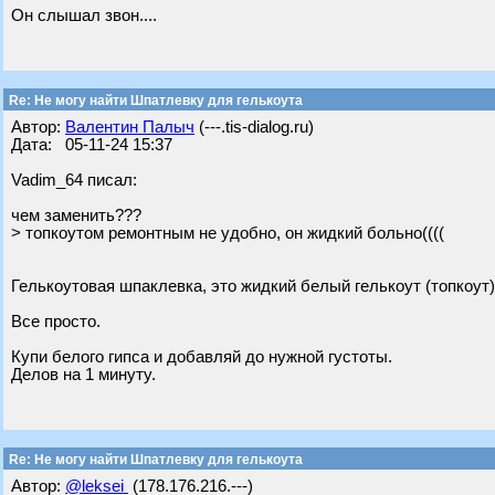
Он слышал звон....
Re: Не могу найти Шпатлевку для гелькоута
Автор:
Валентин Палыч
(---.tis-dialog.ru)
Дата: 05-11-24 15:37
Vadim_64 писал:
чем заменить???
> топкоутом ремонтным не удобно, он жидкий больно((((
Гелькоутовая шпаклевка, это жидкий белый гелькоут (топкоут)
Все просто.
Купи белого гипса и добавляй до нужной густоты.
Делов на 1 минуту.
Re: Не могу найти Шпатлевку для гелькоута
Автор:
@leksei
(178.176.216.---)