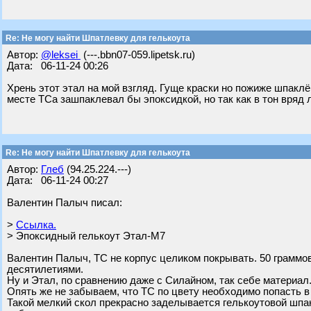
Re: Не могу найти Шпатлевку для гелькоута
Автор:
@leksei
(---.bbn07-059.lipetsk.ru)
Дата: 06-11-24 00:26
Хрень этот этал на мой взгляд. Гуще краски но пожиже шпаклёв
месте ТСа зашпаклевал бы эпоксидкой, но так как в тон вряд 
Re: Не могу найти Шпатлевку для гелькоута
Автор:
Глеб
(94.25.224.---)
Дата: 06-11-24 00:27
Валентин Палыч писал:
>
Ссылка.
> Эпоксидный гелькоут Этал-М7
Валентин Палыч, ТС не корпус целиком покрывать. 50 граммов
десятилетиями.
Ну и Этал, по сравнению даже с Силайном, так себе материал.
Опять же не забываем, что ТС по цвету необходимо попасть в 
Такой мелкий скол прекрасно заделывается гелькоутовой шпак