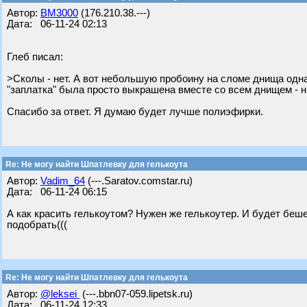
Автор:
BM3000
(176.210.38.---)
Дата: 06-11-24 02:13
Глеб писал:
>Сколы - нет. А вот небольшую пробоину на сломе днища одна
"заплатка" была просто выкрашена вместе со всем днищем - н
Спасибо за ответ. Я думаю будет лучше полиэфирки.
Re: Не могу найти Шпатлевку для гелькоута
Автор:
Vadim_64
(---.Saratov.comstar.ru)
Дата: 06-11-24 06:15
А как красить гелькоутом? Нужен же гелькоутер. И будет беш
подобрать(((
Re: Не могу найти Шпатлевку для гелькоута
Автор:
@leksei
(---.bbn07-059.lipetsk.ru)
Дата: 06-11-24 12:33