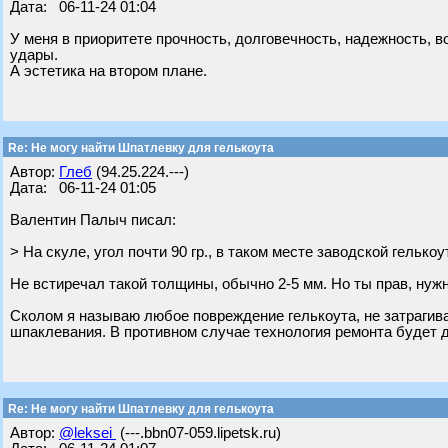
Дата: 06-11-24 01:04
У меня в приоритете прочность, долговечность, надежность,
удары.
А эстетика на втором плане.
Re: Не могу найти Шпатлевку для гелькоута
Автор:
Глеб
(94.25.224.---)
Дата: 06-11-24 01:05
Валентин Палыч писал:
> На скуле, угол почти 90 гр., в таком месте заводской гелько
Не встиречал такой толщины, обычно 2-5 мм. Но ты прав, нужн
Сколом я называю любое повреждение гелькоута, не затраги
шпаклевания. В противном случае технология ремонта будет д
Re: Не могу найти Шпатлевку для гелькоута
Автор:
@leksei
(---.bbn07-059.lipetsk.ru)