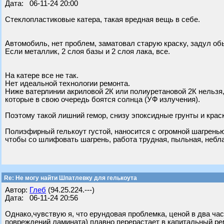
Дата: 06-11-24 20:00
Стеклопластиковые катера, такая вредная вещь в себе.
Автомобиль, нет проблем, заматовал старую краску, задул об
Если металлик, 2 слоя базы и 2 слоя лака, все.
На катере все не так.
Нет идеальной технологии ремонта.
Ниже ватерлинии акриловой 2К или полиуретановой 2К нельзя,
которые в свою очередь боятся солнца (УФ излучения).
Поэтому такой лишний гемор, снизу эпоксидные грунты и крас
Полиэфирный гелькоут густой, наносится с огромной шагренью
чтобы со шлифовать шагрень, работа трудная, пыльная, небл
Re: Не могу найти Шпатлевку для гелькоута
Автор:
Глеб
(94.25.224.---)
Дата: 06-11-24 20:56
Однако,чувствую я, что ерундовая проблемка, ценой в два час
повреждений ламината) плавно перерастает в капитальный ре