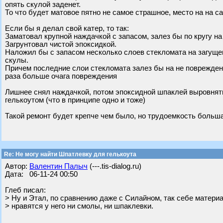
опять скулой заденет.
То что будет матовое пятно не самое страшное, место на на с
Если бы я делал свой катер, то так:
Заматовал крупной наждачкой с запасом, залез бы по кругу на
Загрунтовал чистой эпоксидкой.
Наложил бы с запасом несколько слоев стекломата на загущ
скулы.
Причем последние слои стекломата залез бы на не поврежденн
раза больше очага повреждения
Лишнее снял наждачкой, потом эпоксидной шпаклей выровнять 
гелькоутом (что в принципе одно и тоже)
Такой ремонт будет крепче чем было, но трудоемкость больш
Re: Не могу найти Шпатлевку для гелькоута
Автор:
Валентин Палыч
(---.tis-dialog.ru)
Дата: 06-11-24 00:50
Глеб писал:
> Ну и Этал, по сравнению даже с Силайном, так себе материа
> нравятся у него ни смолы, ни шпаклевки.