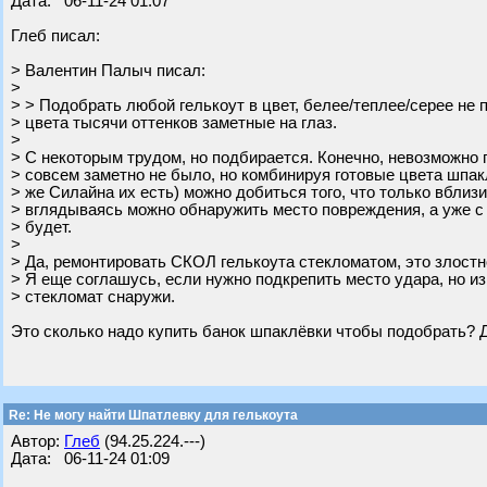
Дата: 06-11-24 01:07
Глеб писал:
> Валентин Палыч писал:
>
> > Подобрать любой гелькоут в цвет, белее/теплее/серее не 
> цвета тысячи оттенков заметные на глаз.
>
> С некоторым трудом, но подбирается. Конечно, невозможно 
> совсем заметно не было, но комбинируя готовые цвета шпакл
> же Силайна их есть) можно добиться того, что только вблиз
> вглядываясь можно обнаружить место повреждения, а уже с 
> будет.
>
> Да, ремонтировать СКОЛ гелькоута стекломатом, это злост
> Я еще соглашусь, если нужно подкрепить место удара, но из
> стекломат снаружи.
Это сколько надо купить банок шпаклёвки чтобы подобрать? 
Re: Не могу найти Шпатлевку для гелькоута
Автор:
Глеб
(94.25.224.---)
Дата: 06-11-24 01:09