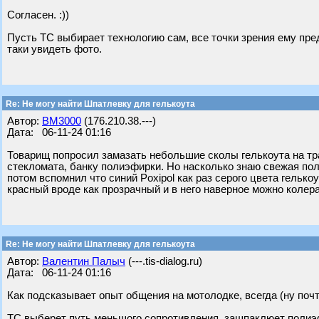
Согласен. :))
Пусть ТС выбирает технологию сам, все точки зрения ему пре
таки увидеть фото.
Re: Не могу найти Шпатлевку для гелькоута
Автор:
BM3000
(176.210.38.---)
Дата: 06-11-24 01:16
Товарищ попросил замазать небольшие сколы гелькоута на тр
стекломата, банку полиэфирки. Но насколько знаю свежая пол
потом вспомнил что синий Poxipol как раз серого цвета гелько
красный вроде как прозрачный и в него наверное можно колер
Re: Не могу найти Шпатлевку для гелькоута
Автор:
Валентин Палыч
(---.tis-dialog.ru)
Дата: 06-11-24 01:16
Как подсказывает опыт общения на мотолодке, всегда (ну почти
ТС выберет путь меньшого сопротивления, зашпаклюет полиэф