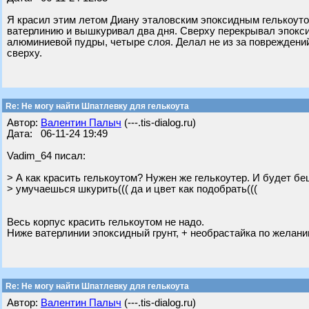
Я красил этим летом Диану эталовским эпоксидным гелькоутом
ватерлинию и вышкуривал два дня. Сверху перекрывал эпокс
алюминиевой пудры, четыре слоя. Делал не из за повреждений
сверху.
Re: Не могу найти Шпатлевку для гелькоута
Автор:
Валентин Палыч
(---.tis-dialog.ru)
Дата: 06-11-24 19:49
Vadim_64 писал:
> А как красить гелькоутом? Нужен же гелькоутер. И будет б
> умучаешься шкурить((( да и цвет как подобрать(((
Весь корпус красить гелькоутом не надо.
Ниже ватерлинии эпоксидный грунт, + необрастайка по желани
Re: Не могу найти Шпатлевку для гелькоута
Автор:
Валентин Палыч
(---.tis-dialog.ru)