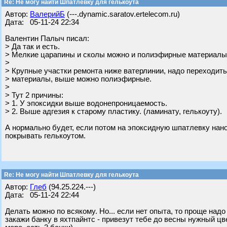
Re: Не могу найти Шпатлевку для гелькоута
Автор:
ВалерийБ
(---.dynamic.saratov.ertelecom.ru)
Дата: 05-11-24 22:34
Валентин Палыч писал:
> Да так и есть.
> Мелкие царапины и сколы можно и полиэфирные материалы
>
> Крупные участки ремонта ниже ватерлинии, надо переходит
> материалы, выше можно полиэфирные.
>
> Тут 2 причины:
> 1. У эпоксидки выше водонепроницаемость.
> 2. Выше адгезия к старому пластику. (ламинату, гелькоуту).
А нормально будет, если потом на эпоксидную шпатлевку нан
покрывать гелькоутом.
Re: Не могу найти Шпатлевку для гелькоута
Автор:
Глеб
(94.25.224.---)
Дата: 05-11-24 22:44
Делать можно по всякому. Но... если нет опыта, то проще надо
закажи банку в яхтпайнтс - привезут тебе до весны нужный цве