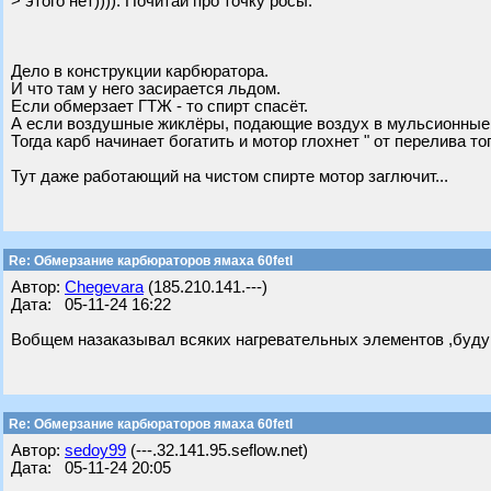
> этого нет)))). Почитай про точку росы.
Дело в конструкции карбюратора.
И что там у него засирается льдом.
Если обмерзает ГТЖ - то спирт спасёт.
А если воздушные жиклёры, подающие воздух в мульсионные
Тогда карб начинает богатить и мотор глохнет " от перелива то
Тут даже работающий на чистом спирте мотор заглючит...
Re: Обмерзание карбюраторов ямаха 60fetl
Автор:
Chegevara
(185.210.141.---)
Дата: 05-11-24 16:22
Вобщем назаказывал всяких нагревательных элементов ,буду
Re: Обмерзание карбюраторов ямаха 60fetl
Автор:
sedoy99
(---.32.141.95.seflow.net)
Дата: 05-11-24 20:05