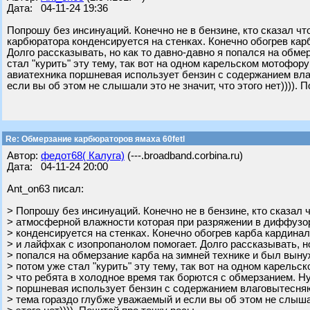
Дата: 04-11-24 19:36
Попрошу без инсинуаций. Конечно не в бензине, кто сказал ч
карбюратора конденсируется на стенках. Конечно обогрев кар
Долго рассказывать, но как то давно-давно я попался на обме
стал "курить" эту тему, так вот на одном карельском мотофор
авиатехника поршневая использует бензин с содержанием вла
если вы об этом не слышали это не значит, что этого нет)))). 
Re: Обмерзание карбюраторов ямаха 60fetl
Автор:
федот68( Калуга)
(---.broadband.corbina.ru)
Дата: 04-11-24 20:00
Ant_on63 писал:
> Попрошу без инсинуаций. Конечно не в бензине, кто сказал ч
> атмосферной влажности которая при разряжении в диффузо
> конденсируется на стенках. Конечно обогрев карба кардина
> и лайфхак с изопропанолом помогает. Долго рассказывать, но
> попался на обмерзание карба на зимней технике и был выну
> потом уже стал "курить" эту тему, так вот на одном карель
> что ребята в холодное время так борются с обмерзанием. Н
> поршневая использует бензин с содержанием влаговытесня
> тема гораздо глубже уважаемый и если вы об этом не слышал