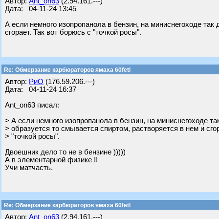
Автор:
Ant_on63
(2.94.161.---)
Дата: 04-11-24 13:45
А если немного изопропанола в бензин, на миниснегоходе так 
сгорает. Так вот борюсь с "точкой росы".
Re: Обмерзание карбюраторов ямаха 60fetl
Автор:
РиО
(176.59.206.---)
Дата: 04-11-24 16:37
Ant_on63 писал:
> А если немного изопропанола в бензин, на миниснегоходе та
> образуется то смывается спиртом, растворяется в нем и сгор
> "точкой росы".
Двоешник дело то не в бензине )))))
А в элементарной физике !!
Учи матчасть.
Re: Обмерзание карбюраторов ямаха 60fetl
Автор:
Ant_on63
(2.94.161.---)