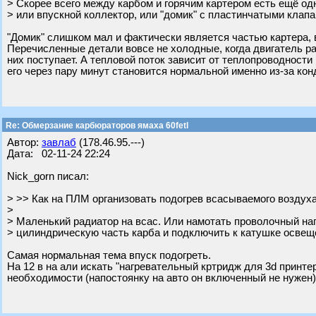
> Скорее всего между карбом и горячим картером есть ещё од
> или впускной коллектор, или "домик" с пластинчатыми клапа
"Домик" слишком мал и фактически является частью картера, 
Перечисленные детали вовсе не холодные, когда двигатель раб
них поступает. А тепловой поток зависит от теплопроводности
его через пару минут становится нормальной именно из-за кон
Re: Обмерзание карбюраторов ямаха 60fetl
Автор:
завлаб
(178.46.95.---)
Дата: 02-11-24 22:24
Nick_gorn писал:
> >> Как на ПЛМ организовать подогрев всасываемого воздух
>
> Маленький радиатор на всас. Или намотать проволочный на
> цилиндрическую часть карба и подключить к катушке освещ
Самая нормальная тема впуск подогреть.
На 12 в на али искать "нагревательный кртридж для 3d принтер
необходимости (напостоянку на авто он включенный не нужен)