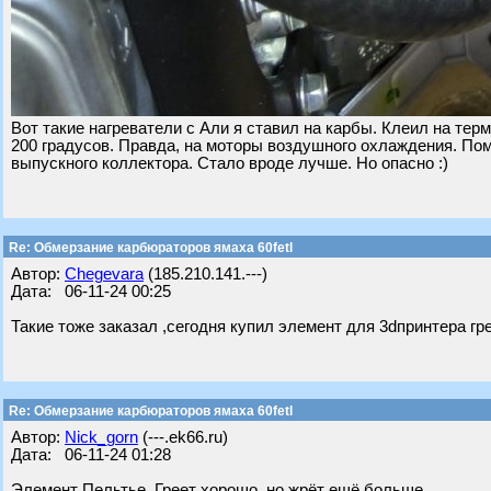
Вот такие нагреватели с Али я ставил на карбы. Клеил на терм
200 градусов. Правда, на моторы воздушного охлаждения. Помо
выпускного коллектора. Стало вроде лучше. Но опасно :)
Re: Обмерзание карбюраторов ямаха 60fetl
Автор:
Chegevara
(185.210.141.---)
Дата: 06-11-24 00:25
Такие тоже заказал ,сегодня купил элемент для 3dпринтера гре
Re: Обмерзание карбюраторов ямаха 60fetl
Автор:
Nick_gorn
(---.ek66.ru)
Дата: 06-11-24 01:28
Элемент Пельтье. Греет хорошо, но жрёт ещё больше.