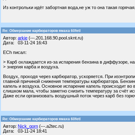
Из контрольки идёт забортная вода,не уж то она такая горяча
Re: Обмерзание карбюраторов ямаха 60fetl
Автор:
arkie
(---.201.168.90.pool.sknt.ru)
Дата: 03-11-24 16:43
ECh писал:
> Карб охлаждается из-за испарения бензина в диффузоре, на
> энергия карба и воздуха.
Воздух, проходя через карбюратор, ускоряется. При изэнтроп
главной причиной снижения температуры карбюратора. Бензин
капель и воздуха. Основное испарение капель происходит во в
слишком мала, чтобы заметно снизить температуру за счёт ис
Даже если организовать воздушный поток через карб без горюч
Re: Обмерзание карбюраторов ямаха 60fetl
Автор:
Nick_gorn
(---.a2tec.ru)
Дата: 03-11-24 18:41