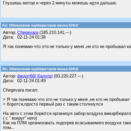
Глушишь мотор и через 2 минуты можешь идти дальше.
Re: Обмерзание карбюраторов ямаха 60fetl
Автор:
Chegevara
(185.210.141.---)
Дата: 02-11-24 01:38
Я так понемаю что это не только у меня ,не кто не пробывал к
Re: Обмерзание карбюраторов ямаха 60fetl
Автор:
федот68( Калуга)
(83.220.227.---)
Дата: 02-11-24 01:49
Chegevara писал:
> Я так понемаю что это не только у меня ,не кто не пробывал 
> боротся,просто первый раз с таким столкнулся
На авто с этим борются организуя забор воздуха вмкарбюратор
( с " вокруг" него)
Как на ПЛМ организовать подогрев всасываемого воздуха таки
плм...