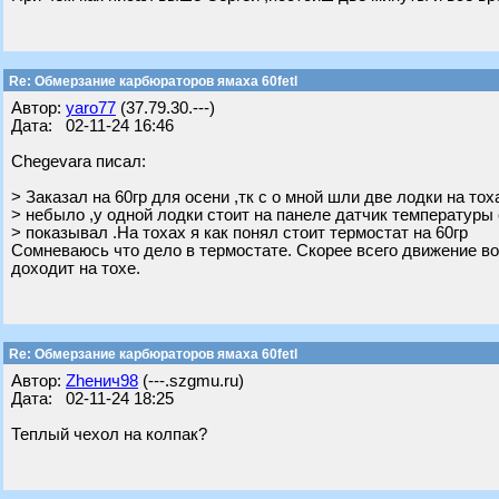
Re: Обмерзание карбюраторов ямаха 60fetl
Автор:
yaro77
(37.79.30.---)
Дата: 02-11-24 16:46
Chegevara писал:
> Заказал на 60гр для осени ,тк с о мной шли две лодки на тох
> небыло ,у одной лодки стоит на панеле датчик температуры 
> показывал .На тохах я как понял стоит термостат на 60гр
Сомневаюсь что дело в термостате. Скорее всего движение во
доходит на тохе.
Re: Обмерзание карбюраторов ямаха 60fetl
Автор:
Zhенич98
(---.szgmu.ru)
Дата: 02-11-24 18:25
Теплый чехол на колпак?