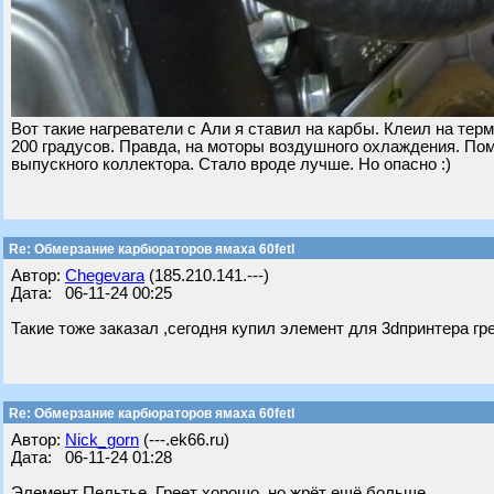
Вот такие нагреватели с Али я ставил на карбы. Клеил на терм
200 градусов. Правда, на моторы воздушного охлаждения. Помо
выпускного коллектора. Стало вроде лучше. Но опасно :)
Re: Обмерзание карбюраторов ямаха 60fetl
Автор:
Chegevara
(185.210.141.---)
Дата: 06-11-24 00:25
Такие тоже заказал ,сегодня купил элемент для 3dпринтера гре
Re: Обмерзание карбюраторов ямаха 60fetl
Автор:
Nick_gorn
(---.ek66.ru)
Дата: 06-11-24 01:28
Элемент Пельтье. Греет хорошо, но жрёт ещё больше.