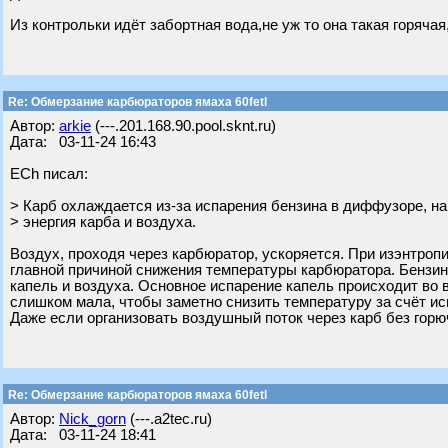
Из контрольки идёт забортная вода,не уж то она такая горяча
Re: Обмерзание карбюраторов ямаха 60fetl
Автор:
arkie
(---.201.168.90.pool.sknt.ru)
Дата: 03-11-24 16:43
ECh писал:
> Карб охлаждается из-за испарения бензина в диффузоре, на
> энергия карба и воздуха.
Воздух, проходя через карбюратор, ускоряется. При изэнтроп
главной причиной снижения температуры карбюратора. Бензин
капель и воздуха. Основное испарение капель происходит во в
слишком мала, чтобы заметно снизить температуру за счёт ис
Даже если организовать воздушный поток через карб без горюч
Re: Обмерзание карбюраторов ямаха 60fetl
Автор:
Nick_gorn
(---.a2tec.ru)
Дата: 03-11-24 18:41