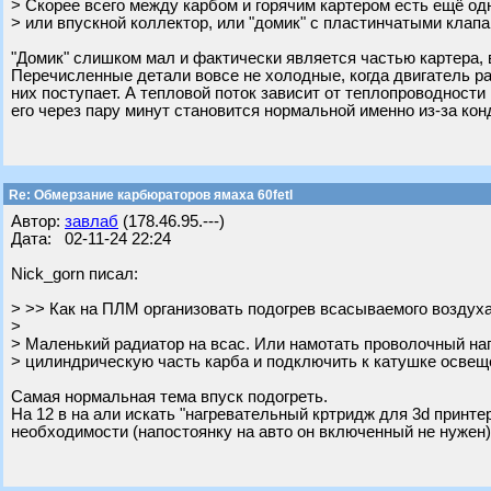
> Скорее всего между карбом и горячим картером есть ещё од
> или впускной коллектор, или "домик" с пластинчатыми клапа
"Домик" слишком мал и фактически является частью картера, 
Перечисленные детали вовсе не холодные, когда двигатель раб
них поступает. А тепловой поток зависит от теплопроводности
его через пару минут становится нормальной именно из-за кон
Re: Обмерзание карбюраторов ямаха 60fetl
Автор:
завлаб
(178.46.95.---)
Дата: 02-11-24 22:24
Nick_gorn писал:
> >> Как на ПЛМ организовать подогрев всасываемого воздух
>
> Маленький радиатор на всас. Или намотать проволочный на
> цилиндрическую часть карба и подключить к катушке освещ
Самая нормальная тема впуск подогреть.
На 12 в на али искать "нагревательный кртридж для 3d принтер
необходимости (напостоянку на авто он включенный не нужен)