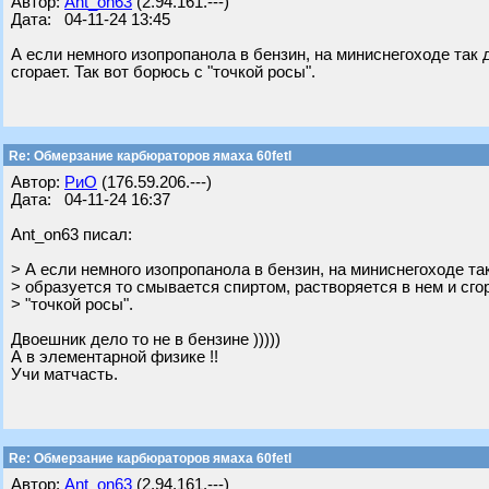
Автор:
Ant_on63
(2.94.161.---)
Дата: 04-11-24 13:45
А если немного изопропанола в бензин, на миниснегоходе так 
сгорает. Так вот борюсь с "точкой росы".
Re: Обмерзание карбюраторов ямаха 60fetl
Автор:
РиО
(176.59.206.---)
Дата: 04-11-24 16:37
Ant_on63 писал:
> А если немного изопропанола в бензин, на миниснегоходе та
> образуется то смывается спиртом, растворяется в нем и сгор
> "точкой росы".
Двоешник дело то не в бензине )))))
А в элементарной физике !!
Учи матчасть.
Re: Обмерзание карбюраторов ямаха 60fetl
Автор:
Ant_on63
(2.94.161.---)