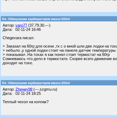
Re: Обмерзание карбюраторов ямаха 60fetl
Автор:
yaro77
(37.79.30.---)
Дата: 02-11-24 16:46
Chegevara писал:
> Заказал на 60гр для осени ,тк с о мной шли две лодки на тох
> небыло ,у одной лодки стоит на панеле датчик температуры 
> показывал .На тохах я как понял стоит термостат на 60гр
Сомневаюсь что дело в термостате. Скорее всего движение во
доходит на тохе.
Re: Обмерзание карбюраторов ямаха 60fetl
Автор:
Zhенич98
(---.szgmu.ru)
Дата: 02-11-24 18:25
Теплый чехол на колпак?