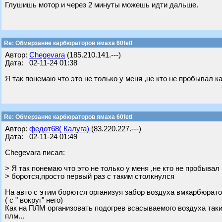
Глушишь мотор и через 2 минуты можешь идти дальше.
Re: Обмерзание карбюраторов ямаха 60fetl
Автор:
Chegevara
(185.210.141.---)
Дата: 02-11-24 01:38
Я так понемаю что это не только у меня ,не кто не пробывал к
Re: Обмерзание карбюраторов ямаха 60fetl
Автор:
федот68( Калуга)
(83.220.227.---)
Дата: 02-11-24 01:49
Chegevara писал:
> Я так понемаю что это не только у меня ,не кто не пробывал 
> боротся,просто первый раз с таким столкнулся
На авто с этим борются организуя забор воздуха вмкарбюратор
( с " вокруг" него)
Как на ПЛМ организовать подогрев всасываемого воздуха таки
плм...