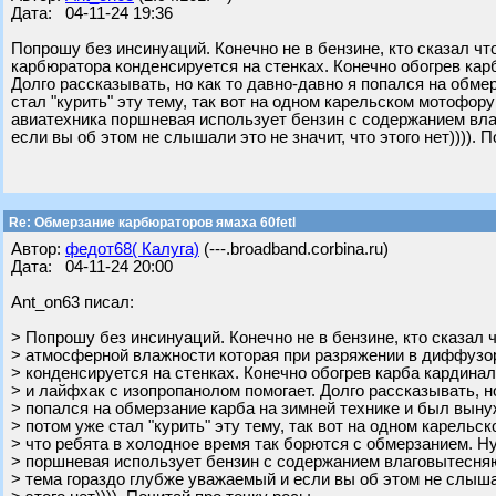
Дата: 04-11-24 19:36
Попрошу без инсинуаций. Конечно не в бензине, кто сказал ч
карбюратора конденсируется на стенках. Конечно обогрев кар
Долго рассказывать, но как то давно-давно я попался на обме
стал "курить" эту тему, так вот на одном карельском мотофор
авиатехника поршневая использует бензин с содержанием вла
если вы об этом не слышали это не значит, что этого нет)))). 
Re: Обмерзание карбюраторов ямаха 60fetl
Автор:
федот68( Калуга)
(---.broadband.corbina.ru)
Дата: 04-11-24 20:00
Ant_on63 писал:
> Попрошу без инсинуаций. Конечно не в бензине, кто сказал ч
> атмосферной влажности которая при разряжении в диффузо
> конденсируется на стенках. Конечно обогрев карба кардина
> и лайфхак с изопропанолом помогает. Долго рассказывать, но
> попался на обмерзание карба на зимней технике и был выну
> потом уже стал "курить" эту тему, так вот на одном карель
> что ребята в холодное время так борются с обмерзанием. Н
> поршневая использует бензин с содержанием влаговытесня
> тема гораздо глубже уважаемый и если вы об этом не слышал