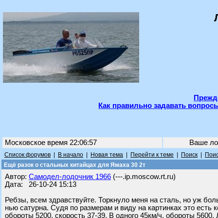
Прежде
Как правильно задавать вопросы
Московское время 22:06:57
Ваше ло
Список форумов
|
В начало
|
Новая тема
|
Перейти к теме
|
Поиск
|
Поис
Ещё разок о стальных китайцах для Ямаха 30 2т
Автор:
Самодел-лодочник 1966
(---.ip.moscow.rt.ru)
Дата: 26-10-24 15:13
Ребзы, всем здравствуйте. Торкнуло меня на сталь, но уж бол
нью сатурна. Судя по размерам и виду на картинках это есть к
обороты 5200, скорость 37-39. В одного 45км/ч, обороты 5600. 