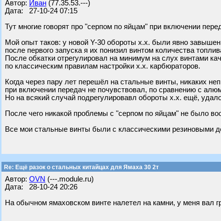
Автор:
Иван
(77.35.53.---)
Дата: 27-10-24 07:15
Тут многие говорят про "серпом по яйцам" при включении пере
Мой опыт таков: у новой Y-30 обороты х.х. были явно завышен
после первого запуска я их понизил винтом количества топлив
После обкатки отрегулировал на минимум на слух винтами кач
по классическим правилам настройки х.х. карбюраторов.
Когда через пару лет перешёл на стальные винты, никаких не
при включении передач не почувствовал, по сравнению с алю
Но на всякий случай подрегулировавл обороты х.х. ещё, удало
После чего никакой проблемы с "серпом по яйцам" не было во
Все мои стальные винты были с классическими резиновыми 
Re: Ещё разок о стальных китайцах для Ямаха 30 2т
Автор:
OVN
(---.module.ru)
Дата: 28-10-24 20:26
На обычном ямаховском винте налетел на камни, у меня вал г