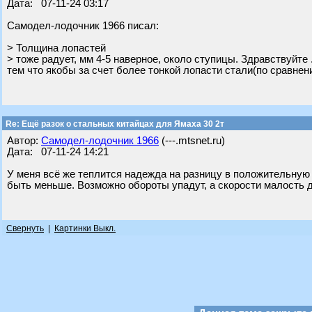
Дата: 07-11-24 03:17
Самодел-лодочник 1966 писал:
> Толщина лопастей
> тоже радует, мм 4-5 наверное, около ступицы. Здравствуйт
тем что якобы за счет более тонкой лопасти стали(по сравн
Re: Ещё разок о стальных китайцах для Ямаха 30 2т
Автор:
Самодел-лодочник 1966
(---.mtsnet.ru)
Дата: 07-11-24 14:21
У меня всё же теплится надежда на разницу в положительную
быть меньше. Возможно обороты упадут, а скорости малость 
Свернуть
|
Картинки Выкл.