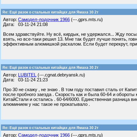
Re: Ещё разок о стальных китайцах для Ямаха 30 2т
Автор:
Самодел-лодочник 1966
(---.gprs.mts.ru)
Дата: 03-11-24 21:08
Всем здравствуйте. Ну всё, кирдык, не удержался... Жду посы
взять, но все-таки решил 13. Мне так будет лучше понять, говн
эффективным алюмишкой раскалом. Если будет перекрут, прид
Re: Ещё разок о стальных китайцах для Ямаха 30 2т
Автор:
LUBITEL
(---.cgnat.debryansk.ru)
Дата: 03-11-24 21:23
Про 30 не скажу , не знаю . В том году поставил сталь от Кап
после пробного заезда . Скорость как и была 60-64 и обороты
КитайСтали и остались . 60-64/6000. Единственная разница вин
алюминием у нас такое не прокатывало .
Re: Ещё разок о стальных китайцах для Ямаха 30 2т
Автор:
Самодел-лодочник 1966
(---.gprs.mts.ru)