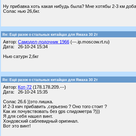
Ну прибавка хоть какая нибудь была? Мне хотябы 2-3 км добави
Солас нью 26,6кг.
Re: Ещё разок о стальных китайцах для Ямаха 30 2т
Автор:
Самодел-лодочник 1966
(---.ip.moscow.rt.ru)
Дата: 26-10-24 15:34
Нью сатурн 2,6кг
Re: Ещё разок о стальных китайцах для Ямаха 30 2т
Автор:
Кот-72
(178.178.209.---)
Дата: 26-10-24 15:35
Солас 26.6 ))это лишка.
И 2-3 кмч прибавить ,серьезно ? Оно того стоит ?
Как их почувствовать без gps спидометра ?)))
Я для себя нашел винт.
Хондовский саблевидный оригинал.
Вот это винт!