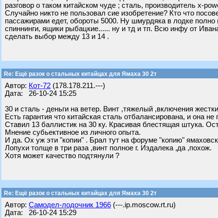
разговор о таком китайском чуде ; сталь, производитель x-powe
Случайно никто не пользовал сие изобретение? Кто что посов
пассажирами едет, обороты 5000. Ну шмурдяка в лодке полно к
спиннинги, ящики рыбацкие...... ну и тд и тп. Всю инфу от Ива
сделать выбор между 13 и 14 .
Re: Ещё разок о стальных китайцах для Ямаха 30 2т
Автор:
Кот-72
(178.178.211.---)
Дата: 26-10-24 15:25
30 и сталь - деньги на ветер. Винт ,тяжелый ,включения жестки
Есть гарантия что китайская сталь отбалансирована, и она не 
Ставил 13 баллистик на 30 ку. Красивая блестящая штука. Ос
Мнение субьективное из личного опыта.
И да. Ох уж эти "копии" . Брал тут на форуме "копию" ямаховск
Лопухи толще в три раза ,винт полное г. Издалека ,да ,похож.
Хотя может качество подтянули ?
Re: Ещё разок о стальных китайцах для Ямаха 30 2т
Автор:
Самодел-лодочник 1966
(---.ip.moscow.rt.ru)
Дата: 26-10-24 15:29