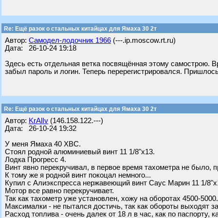
Re: Ещё разок о стальных китайцах для Ямаха 30 2т
Автор:
Самодел-лодочник 1966
(---.ip.moscow.rt.ru)
Дата: 26-10-24 19:18
Здесь есть отдельная ветка посвящённая этому самострою. В
забыл пароль и логин. Теперь перерегистрировался. Пришлось
Re: Ещё разок о стальных китайцах для Ямаха 30 2т
Автор:
KrAlIv
(146.158.122.---)
Дата: 26-10-24 19:32
У меня Ямаха 40 ХВС.
Стоял родной алюминиевый винт 11 1/8"х13.
Лодка Прогресс 4.
Винт явно перекручивал, в первое время тахометра не было, пр
К тому же я родной винт покоцал немного...
Купил с Алиэкспресса нержавеющий винт Саус Марин 11 1/8"х
Мотор все равно перекручивает.
Так как тахометр уже установлен, хожу на оборотах 4500-5000.
Максималки - не пытался достичь, так как обороты выходят з
Расход топлива - очень далек от 18 л в час, как по паспорту, 