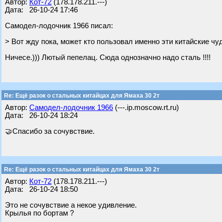
Автор:
Кот-72
(178.178.211.---)
Дата: 26-10-24 17:46
Самодел-лодочник 1966 писал:
> Вот жду пока, может кто пользовал именно эти китайские чу
Ничесе.))) Лютый пепелац. Сюда однозначно надо сталь !!!!
Re: Ещё разок о стальных китайцах для Ямаха 30 2т
Автор:
Самодел-лодочник 1966
(---.ip.moscow.rt.ru)
Дата: 26-10-24 18:24
🤝Спасибо за сочувствие.
Re: Ещё разок о стальных китайцах для Ямаха 30 2т
Автор:
Кот-72
(178.178.211.---)
Дата: 26-10-24 18:50
Это не сочувствие а некое удивление.
Крылья по бортам ?