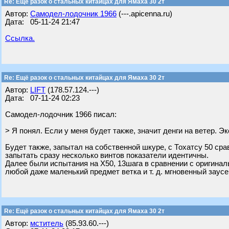
Re: Ещё разок о стальных китайцах для Ямаха 30 2т
Автор:
Самодел-лодочник 1966
(---.apicenna.ru)
Дата: 05-11-24 21:47
Ссылка.
Re: Ещё разок о стальных китайцах для Ямаха 30 2т
Автор:
LIFT
(178.57.124.---)
Дата: 07-11-24 02:23
Самодел-лодочник 1966 писал:
> Я понял. Если у меня будет также, значит денги на ветер. Э
Будет также, запытал на собственной шкуре, с Тохатсу 50 сра
запытать сразу несколько винтов показатели идентичны.
Далее были испытания на Х50, 13шага в сравнении с оригинал
любой даже маленький предмет ветка и т. д. мгновенный заусе
Re: Ещё разок о стальных китайцах для Ямаха 30 2т
Автор:
мститель
(85.93.60.---)