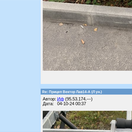
Re: Прицеп Вектор Лав14-А (Л ун.)
Автор:
Иф
(95.53.174.---)
Дата: 04-10-24 00:37