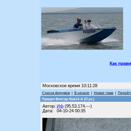
Как прави
Московское время 10:11:28
Список форумов
|
В начало
|
Новая тема
|
Перейти
Прицеп Вектор Лав14-А (Л ун.)
Автор:
Иф
(95.53.174.---)
Дата: 04-10-24 00:35