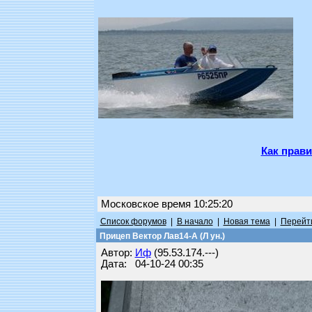
Как прави
Московское время 10:25:20
Список форумов
|
В начало
|
Новая тема
|
Перейти
Прицеп Вектор Лав14-А (Л ун.)
Автор:
Иф
(95.53.174.---)
Дата: 04-10-24 00:35