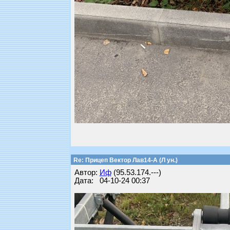
Re: Прицеп Вектор Лав14-А (Л ун.)
Автор:
Иф
(95.53.174.---)
Дата: 04-10-24 00:37