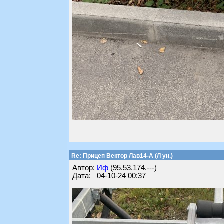
Re: Прицеп Вектор Лав14-А (Л ун.)
Автор:
Иф
(95.53.174.---)
Дата: 04-10-24 00:37