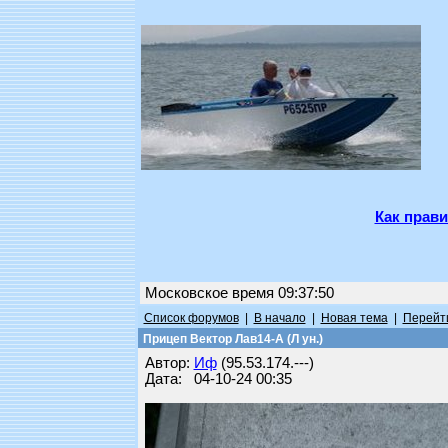
Как прави
Московское время 09:37:50
Список форумов
|
В начало
|
Новая тема
|
Перейти
Прицеп Вектор Лав14-А (Л ун.)
Автор:
Иф
(95.53.174.---)
Дата: 04-10-24 00:35