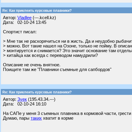
Re: Как приклеить курсовые плавники?
Автор:
Vladlee
(---.kcell.kz)
Дата: 02-10-24 13:45
Спортист писал:
> Мне так не раскорячиться ни в жисть. Да и неудобно рыбач
> можно. Вот такие нашел на Озоне, только не пойму. В описан
> монтируется и снимается? Это значит основание там отдель
> китайца как всегда с переводом намудрили?
Описание не очень внятное.
Поищите там же "Плавники съемные для сапбордов"
Re: Как приклеить курсовые плавники?
Автор:
Зуек
(195.43.34.---)
Дата: 02-10-24 16:10
На САПе у меня 3 съемных плавника в кормовой части, грести
Думаю, пары
таких
хватит в корме