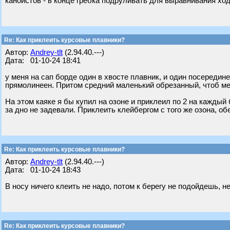
каноистов - в конце гребка подруливать для выравнивания ход
Re: Как приклеить курсовые плавники?
Автор:
Andrey-tlt
(2.94.40.---)
Дата: 01-10-24 18:41
у меня на сап борде один в хвосте плавник, и один посередине
прямолинеен. Притом средний маленький обрезанный, чтоб ме
На этом каяке я бы купил на озоне и приклеил по 2 на каждый
за дно не задевали. Приклеить клейбергом с того же озона, о
Re: Как приклеить курсовые плавники?
Автор:
Andrey-tlt
(2.94.40.---)
Дата: 01-10-24 18:43
В носу ничего клеить не надо, потом к берегу не подойдешь, не
Re: Как приклеить курсовые плавники?