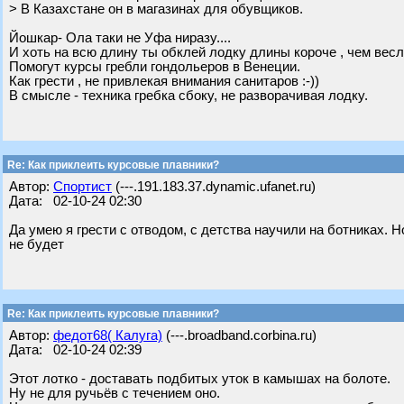
> В Казахстане он в магазинах для обувщиков.
Йошкар- Ола таки не Уфа ниразу....
И хоть на всю длину ты обклей лодку длины короче , чем весло
Помогут курсы гребли гондольеров в Венеции.
Как грести , не привлекая внимания санитаров :-))
В смысле - техника гребка сбоку, не разворачивая лодку.
Re: Как приклеить курсовые плавники?
Автор:
Спортист
(---.191.183.37.dynamic.ufanet.ru)
Дата: 02-10-24 02:30
Да умею я грести с отводом, с детства научили на ботниках. 
не будет
Re: Как приклеить курсовые плавники?
Автор:
федот68( Калуга)
(---.broadband.corbina.ru)
Дата: 02-10-24 02:39
Этот лотко - доставать подбитых уток в камышах на болоте.
Ну не для ручьёв с течением оно.