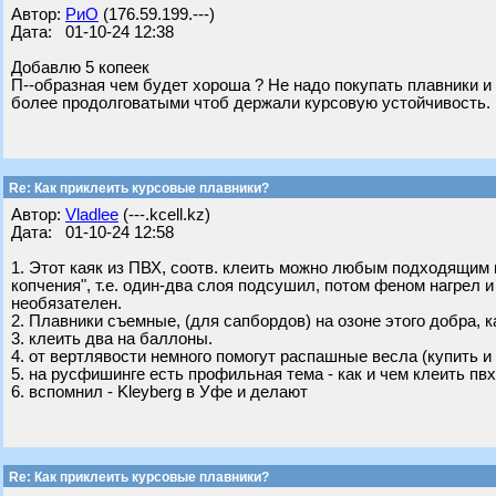
Автор:
РиО
(176.59.199.---)
Дата: 01-10-24 12:38
Добавлю 5 копеек
П--образная чем будет хороша ? Не надо покупать плавники и
более продолговатыми чтоб держали курсовую устойчивость.
Re: Как приклеить курсовые плавники?
Автор:
Vladlee
(---.kcell.kz)
Дата: 01-10-24 12:58
1. Этот каяк из ПВХ, соотв. клеить можно любым подходящим кл
копчения", т.е. один-два слоя подсушил, потом феном нагрел
необязателен.
2. Плавники съемные, (для сапбордов) на озоне этого добра, к
3. клеить два на баллоны.
4. от вертлявости немного помогут распашные весла (купить и 
5. на русфишинге есть профильная тема - как и чем клеить пвх
6. вспомнил - Kleyberg в Уфе и делают
Re: Как приклеить курсовые плавники?