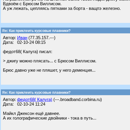
Вдвоём с Брюсом Виллисом.
А уж лежать, цепляясь пятками за борта - ващпэ железно.
Re: Как приклеить курсовые плавники?
Автор:
Иван
(77.35.157.---)
Дата: 02-10-24 08:15
федот68( Калуга) писал:
> джигу можно плясать... с Брюсом Виллисом.
Брюс давно уже не пляшет, у него деменция...
Re: Как приклеить курсовые плавники?
Автор:
федот68( Калуга)
(---.broadband.corbina.ru)
Дата: 02-10-24 11:24
Майкл Джексон ещё давнее.
А их голографические двойники - тока в путь...