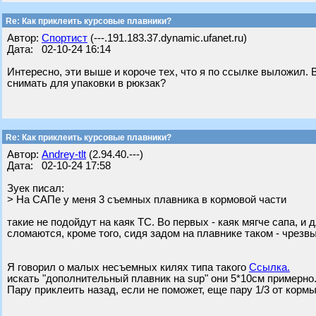
Re: Как приклеить курсовые плавники?
Автор:
Спортист
(---.191.183.37.dynamic.ufanet.ru)
Дата: 02-10-24 16:14
Интересно, эти выше и короче тех, что я по ссылке выложил. 
снимать для упаковки в рюкзак?
Re: Как приклеить курсовые плавники?
Автор:
Andrey-tlt
(2.94.40.---)
Дата: 02-10-24 17:58
Зуек писал:
> На САПе у меня 3 съемных плавника в кормовой части
такие не подойдут на каяк ТС. Во первых - каяк мягче сапа, и 
сломаются, кроме того, сидя задом на плавнике таком - чрезв
Я говорил о малых несъемных килях типа такого
Ссылка.
искать "дополнительный плавник на sup" они 5*10см примерно
Пару приклеить назад, если не поможет, еще пару 1/3 от корм