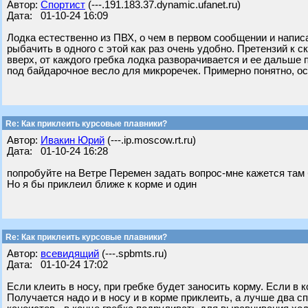
Автор:
Спортист
(---.191.183.37.dynamic.ufanet.ru)
Дата: 01-10-24 16:09
Лодка естественно из ПВХ, о чем в первом сообщении и написа
рыбачить в одного с этой как раз очень удобно. Претензий к 
вверх, от каждого гребка лодка разворачивается и ее дальше
под байдарочное весло для микроречек. Примерно понятно, о
Re: Как приклеить курсовые плавники?
Автор:
Ивакин Юрий
(---.ip.moscow.rt.ru)
Дата: 01-10-24 16:28
попробуйте на Ветре Перемен задать вопрос-мне кажется там
Но я бы приклеил ближе к корме и один
Re: Как приклеить курсовые плавники?
Автор:
всевидящий
(---.spbmts.ru)
Дата: 01-10-24 17:02
Если клеить в носу, при гребке будет заносить корму. Если в 
Получается надо и в носу и в корме приклеить, а лучше два с