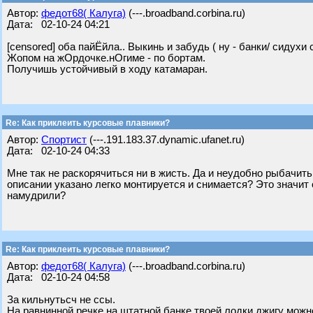
Автор:
федот68( Калуга)
(---.broadband.corbina.ru)
Дата: 02-10-24 04:21
[censored] оба пайЁйла.. Выкинь и забудь ( ну - банки/ сидухи 
Жопом на жОрдочке.нОгиме - по бортам.
Получишь устойчивый в ходу катамаран.
Re: Как приклеить курсовые плавники?
Автор:
Спортист
(---.191.183.37.dynamic.ufanet.ru)
Дата: 02-10-24 04:33
Мне так не раскорячиться ни в жисть. Да и неудобно рыбачить
описании указано легко монтируется и снимается? Это значит
намудрили?
Re: Как приклеить курсовые плавники?
Автор:
федот68( Калуга)
(---.broadband.corbina.ru)
Дата: 02-10-24 04:58
За кильнутьсч не ссы.
На равнинной речке на штатной банке твоей лодки джигу можн