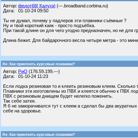
Автор:
федот68( Калуга)
(---.broadband.corbina.ru)
Дата: 01-10-24 09:50
Ты не думал, почему у падлеров эти плавники съёмные ?
Ну и твой короткий каяк - просто подъёбка.
При такой длине он для чего угодно предназначен, но не для г
Длина бежит. Для байдарочного весла четыре метра - это мин
Re: Как приклеить курсовые плавники?
Автор:
РиО
(176.59.199.---)
Дата: 01-10-24 11:23
Если лодка резиновая то и клеить резиновым клеем. Сколько 
Плавники эти изготовлены из ПВХ и клеятся обычно к ПВХ ло
ПВХ с резиновым днищем будет нелегко поженить.
Так себе затея.
Я б не заморачивался тут с клеем а сделал бы два акуратных
себе на здоровье.
Re: Как приклеить курсовые плавники?