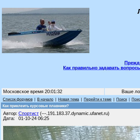
Прежде
Как правильно задавать вопросы
Московское время 20:01:32
Ваше ло
Список форумов
|
В начало
|
Новая тема
|
Перейти к теме
|
Поиск
|
Поис
Как приклеить курсовые плавники?
Автор:
Спортист
(---.191.183.37.dynamic.ufanet.ru)
Дата: 01-10-24 06:25