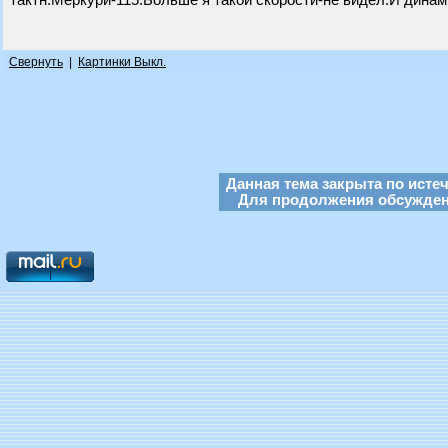
тактн.Меркури-115.Больше я такой скорости-не видел.И динам
Свернуть
|
Картинки Выкл.
Данная тема закрыта по исте
Для продолжения обсуждени