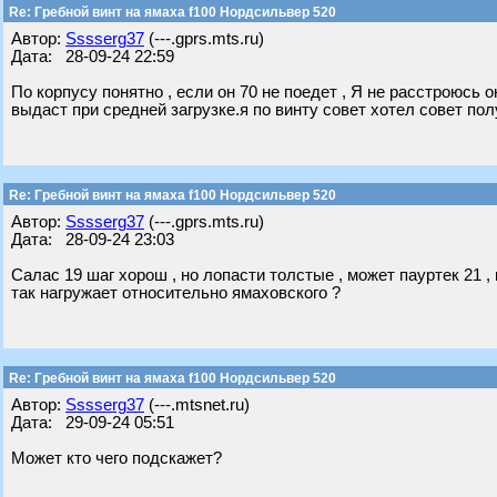
Re: Гребной винт на ямаха f100 Нордсильвер 520
Автор:
Sssserg37
(---.gprs.mts.ru)
Дата: 28-09-24 22:59
По корпусу понятно , если он 70 не поедет , Я не расстроюсь 
выдаст при средней загрузке.я по винту совет хотел совет пол
Re: Гребной винт на ямаха f100 Нордсильвер 520
Автор:
Sssserg37
(---.gprs.mts.ru)
Дата: 28-09-24 23:03
Салас 19 шаг хорош , но лопасти толстые , может пауртек 21 
так нагружает относительно ямаховского ?
Re: Гребной винт на ямаха f100 Нордсильвер 520
Автор:
Sssserg37
(---.mtsnet.ru)
Дата: 29-09-24 05:51
Может кто чего подскажет?