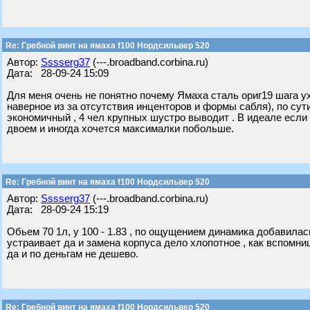
Re: Гребной винт на ямаха f100 Нордсильвер 520
Автор:
Sssserg37
(---.broadband.corbina.ru)
Дата: 28-09-24 15:09
Для меня очень не понятно почему Ямаха сталь ориг19 шага у
наверное из за отсутствия инценторов и формы сабля), по су
экономичный , 4 чел крупных шустро выводит . В идеале если
двоем и иногда хочется максималки побольше.
Re: Гребной винт на ямаха f100 Нордсильвер 520
Автор:
Sssserg37
(---.broadband.corbina.ru)
Дата: 28-09-24 15:19
Обьем 70 1л, у 100 - 1.83 , по ощущением динамика добавилас
устраивает да и замена корпуса дело хлопотное , как вспомни
да и по деньгам не дешево.
Re: Гребной винт на ямаха f100 Нордсильвер 520