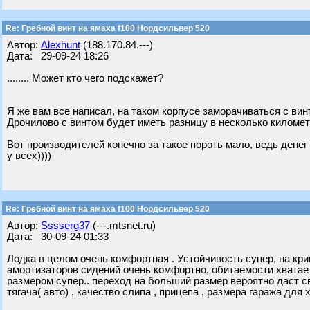
Re: Гребной винт на ямаха f100 Нордсильвер 520
Автор:
Alexhunt
(188.170.84.---)
Дата: 29-09-24 18:26
........ Может кто чего подскажет?
Я же вам все написал, на таком корпусе заморачиваться с вин
Дрочилово с винтом будет иметь разницу в несколько километр
Вот производителей конечно за такое пороть мало, ведь денег
у всех))))
Re: Гребной винт на ямаха f100 Нордсильвер 520
Автор:
Sssserg37
(---.mtsnet.ru)
Дата: 30-09-24 01:33
Лодка в целом очень комфортная . Устойчивость супер, на кри
амортизаторов сидений очень комфортно, обитаемости хватает
размером супер.. переход на больший размер вероятно даст св
тягача( авто) , качество слипа , прицепа , размера гаража для х