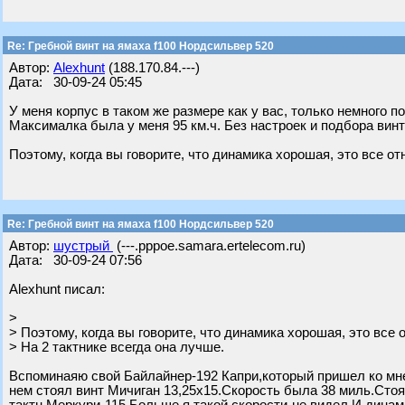
Re: Гребной винт на ямаха f100 Нордсильвер 520
Автор:
Alexhunt
(188.170.84.---)
Дата: 30-09-24 05:45
У меня корпус в таком же размере как у вас, только немного п
Максималка была у меня 95 км.ч. Без настроек и подбора винт
Поэтому, когда вы говорите, что динамика хорошая, это все от
Re: Гребной винт на ямаха f100 Нордсильвер 520
Автор:
шустрый
(---.pppoe.samara.ertelecom.ru)
Дата: 30-09-24 07:56
Alexhunt писал:
>
> Поэтому, когда вы говорите, что динамика хорошая, это все 
> На 2 тактнике всегда она лучше.
Вспоминаяю свой Байлайнер-192 Капри,который пришел ко мне
нем стоял винт Мичиган 13,25х15.Скорость была 38 миль.Сто