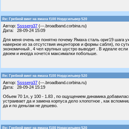
Re: Гребной винт на ямаха f100 Нордсильвер 520
Автор:
Sssserg37
(---.broadband.corbina.ru)
Дата: 28-09-24 15:09
Для меня очень не понятно почему Ямаха сталь ориг19 шага у
наверное из за отсутствия инценторов и формы сабля), по су
экономичный , 4 чел крупных шустро выводит . В идеале если
двоем и иногда хочется максималки побольше.
Re: Гребной винт на ямаха f100 Нордсильвер 520
Автор:
Sssserg37
(---.broadband.corbina.ru)
Дата: 28-09-24 15:19
Обьем 70 1л, у 100 - 1.83 , по ощущением динамика добавилас
устраивает да и замена корпуса дело хлопотное , как вспомни
да и по деньгам не дешево.
Re: Гребной винт на ямаха f100 Нордсильвер 520