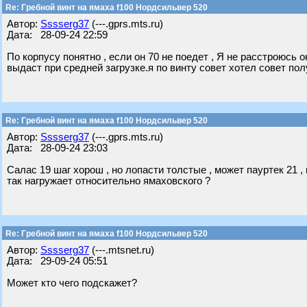
Re: Гребной винт на ямаха f100 Нордсильвер 520
Автор:
Sssserg37
(---.gprs.mts.ru)
Дата: 28-09-24 22:59
По корпусу понятно , если он 70 не поедет , Я не расстроюсь 
выдаст при средней загрузке.я по винту совет хотел совет пол
Re: Гребной винт на ямаха f100 Нордсильвер 520
Автор:
Sssserg37
(---.gprs.mts.ru)
Дата: 28-09-24 23:03
Салас 19 шаг хорош , но лопасти толстые , может пауртек 21 
так нагружает относительно ямаховского ?
Re: Гребной винт на ямаха f100 Нордсильвер 520
Автор:
Sssserg37
(---.mtsnet.ru)
Дата: 29-09-24 05:51
Может кто чего подскажет?