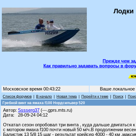
Лодки 
Прежде чем за
Как правильно задавать вопросы в фору
Московское время 00:43:22
Ваше локальное
Список форумов
|
В начало
|
Новая тема
|
Перейти к теме
|
Поиск
|
Поис
Гребной винт на ямаха f100 Нордсильвер 520
Автор:
Sssserg37
(---.gprs.mts.ru)
Дата: 28-09-24 04:12
Откатал сезон опробовал три винта , куда дальше двигаться 
с мотором ямаха f100 почти новый 50 м/ч.В продолжении вес
Балистик 13 5/8 15 шаг - результат крейсер 4000 - 40 км ,макс