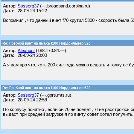
Автор:
Sssserg37
(---.broadband.corbina.ru)
Дата: 28-09-24 15:22
Вспомнил , что данный винт f70 крутил 5800 - скорость была 5
Re: Гребной винт на ямаха f100 Нордсильвер 520
Автор:
Alexhunt
(188.170.84.---)
Дата: 28-09-24 20:00
А я вам про что, хоть 200 сил туда можно вешать и толку не бу
Re: Гребной винт на ямаха f100 Нордсильвер 520
Автор:
Sssserg37
(---.gprs.mts.ru)
Дата: 28-09-24 22:58
По корпусу понятно , если он 70 не поедет , Я не расстроюсь 
выдаст при средней загрузке.я по винту совет хотел получить.