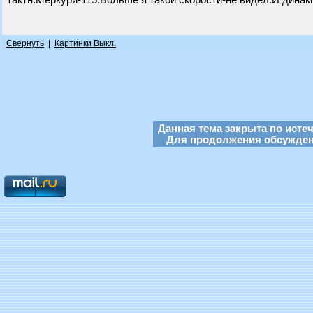
тактн.Меркури-115.Больше я такой скорости-не видел.И динам
Свернуть
|
Картинки Выкл.
Данная тема закрыта по исте
Для продолжения обсуждени