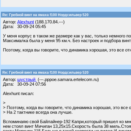
Re: Гребной винт на ямаха f100 Нордсильвер 520
Автор:
Alexhunt
(188.170.84.---)
Дата: 30-09-24 05:45
У меня корпус в таком же размере как у вас, только немного п
Максималка была у меня 95 км.ч. Без настроек и подбора винт
Поэтому, когда вы говорите, что динамика хорошая, это все от
Re: Гребной винт на ямаха f100 Нордсильвер 520
Автор:
шустрый
(---.pppoe.samara.ertelecom.ru)
Дата: 30-09-24 07:56
Alexhunt писал:
>
> Поэтому, когда вы говорите, что динамика хорошая, это все 
> На 2 тактнике всегда она лучше.
Вспоминаяю свой Байлайнер-192 Капри,который пришел ко мне
нем стоял винт Мичиган 13,25х15.Скорость была 38 миль.Сто