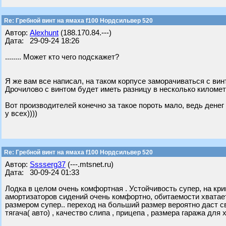
Re: Гребной винт на ямаха f100 Нордсильвер 520
Автор:
Alexhunt
(188.170.84.---)
Дата: 29-09-24 18:26
........ Может кто чего подскажет?
Я же вам все написал, на таком корпусе заморачиваться с вин
Дрочилово с винтом будет иметь разницу в несколько километр
Вот производителей конечно за такое пороть мало, ведь денег
у всех))))
Re: Гребной винт на ямаха f100 Нордсильвер 520
Автор:
Sssserg37
(---.mtsnet.ru)
Дата: 30-09-24 01:33
Лодка в целом очень комфортная . Устойчивость супер, на кри
амортизаторов сидений очень комфортно, обитаемости хватает
размером супер.. переход на больший размер вероятно даст св
тягача( авто) , качество слипа , прицепа , размера гаража для х