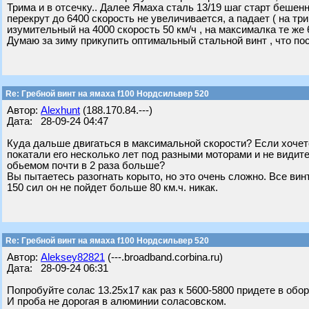
Трима и в отсечку.. Далее Ямаха сталь 13/19 шаг старт бешенн
перекрут до 6400 скорость не увеличивается, а падает ( на тр
изумительный на 4000 скорость 50 км/ч , на максималка те же 6
Думаю за зиму прикупить оптимальный стальной винт , что пос
Re: Гребной винт на ямаха f100 Нордсильвер 520
Автор:
Alexhunt
(188.170.84.---)
Дата: 28-09-24 04:47
Куда дальше двигаться в максимальной скорости? Если хочетс
покатали его несколько лет под разными моторами и не видите
обьемом почти в 2 раза больше?
Вы пытаетесь разогнать корыто, но это очень сложно. Все вин
150 сил он не пойдет больше 80 км.ч. никак.
Re: Гребной винт на ямаха f100 Нордсильвер 520
Автор:
Aleksey82821
(---.broadband.corbina.ru)
Дата: 28-09-24 06:31
Попробуйте солас 13.25х17 как раз к 5600-5800 придете в обор
И проба не дорогая в алюминии соласовском.