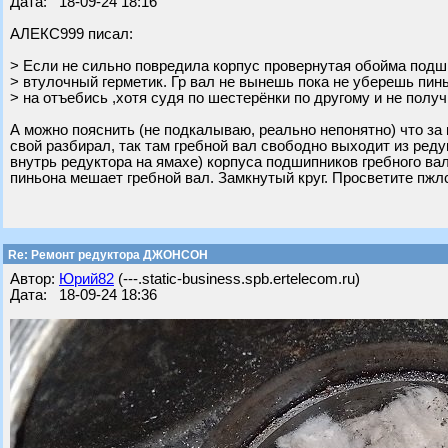
Дата: 18-09-24 18:16
АЛЕКС999 писал:
> Если не сильно повредила корпус провернутая обойма подш 
> втулочный герметик. Гр вал не вынешь пока не уберешь пинь
> на отъебись ,хотя судя по шестерёнки по другому и не получ
А можно пояснить (не подкалываю, реально непонятно) что за 
свой разбирал, так там гребной вал свободно выходит из реду
внутрь редуктора на ямахе) корпуса подшипников гребного вал
пиньона мешает гребной вал. Замкнутый круг. Просветите пжл
Re: Ремонт редуктора ДЖОНСОН
Автор:
Юрий82
(---.static-business.spb.ertelecom.ru)
Дата: 18-09-24 18:36