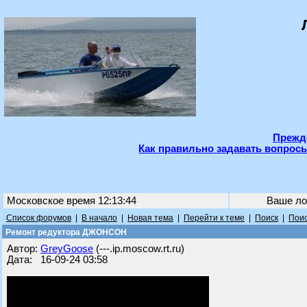
Прежде
Как правильно задавать вопросы
Московское время 12:13:44
Ваше ло
Список форумов
|
В начало
|
Новая тема
|
Перейти к теме
|
Поиск
|
Поис
Ремонт редуктора ДЖОНСОН
Автор:
GreyGoose
(---.ip.moscow.rt.ru)
Дата: 16-09-24 03:58