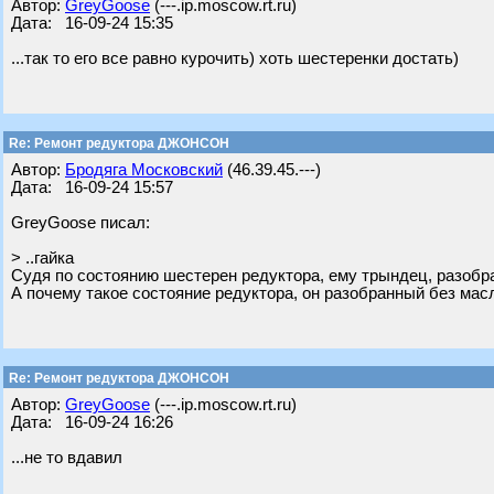
Автор:
GreyGoose
(---.ip.moscow.rt.ru)
Дата: 16-09-24 15:35
...так то его все равно курочить) хоть шестеренки достать)
Re: Ремонт редуктора ДЖОНСОН
Автор:
Бродяга Московский
(46.39.45.---)
Дата: 16-09-24 15:57
GreyGoose писал:
> ..гайка
Судя по состоянию шестерен редуктора, ему трындец, разобрат
А почему такое состояние редуктора, он разобранный без мас
Re: Ремонт редуктора ДЖОНСОН
Автор:
GreyGoose
(---.ip.moscow.rt.ru)
Дата: 16-09-24 16:26
...не то вдавил