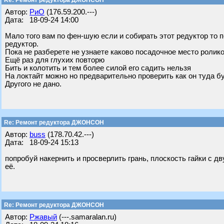
Re: Ремонт редуктора ДЖОНСОН
Автор:
РиО
(176.59.200.---)
Дата: 18-09-24 14:00
Мало того вам по фен-шую если и собирать этот редуктор то п
редуктор.
Пока не разберете не узнаете каково посадочное место ролик
Ещё раз для глухих повторю
Бить и колотить и тем более силой его садить нельзя
На локтайт можно но предварительно проверить как он туда б
Другого не дано.
Re: Ремонт редуктора ДЖОНСОН
Автор:
buss
(178.70.42.---)
Дата: 18-09-24 15:13
попробуй накернить и просверлить грань, плоскость гайки с дв
её.
Re: Ремонт редуктора ДЖОНСОН
Автор:
Ржавый
(---.samaralan.ru)