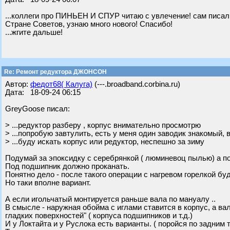
...коллеги про ПИНЬЕН И СПУР читаю с увлечение! сам писа
Стране Советов, узнаю много нового! Спасибо!
...жгите дальше!
Re: Ремонт редуктора ДЖОНСОН
Автор:
федот68( Калуга)
(---.broadband.corbina.ru)
Дата: 18-09-24 06:15
GreyGoose писал:
> ...редуктор разберу , корпус внимательно просмотрю
> ...попробую завтулить, есть у меня один заводик знакомый, 
> ...буду искать корпус или редуктор, неспешно за зиму
Подумай за эпоксидку с серебрянкой ( люминевоц пылью) а по
Под подшипник должно проканать.
Понятно дело - после такого операции с нагревом горелкой буд
Но таки вполне вариант.
А если игольчатый монтируется раньше вала по мануалу ..
В смысле - наружная обойма с иглами ставится в корпус, а ва
гладких поверхностей" ( корпуса подшипников и т.д.)
И у Локтайта и у Руслока есть варианты. ( поройся по задним