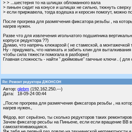
> > ...шестерня то на шлицах обломанного вала
> пиньен сидит на конусе и шлицах не сильно, тюкнуть сверху 
> если приржавела, тогда вэдешка и керосин помогут, можно п
После прогрева для размягчения фиксатора резьбы , на котор
нагрев нужен.
Разве что для извлечения игольчатого подшипника вертикально
корпусе редуктора ??)
Думаю, что напрячь клюкарзой ( не стамеской, а монтажечкой 
Ну - придумать, что напихать и забить клин для выталкивания
чтобы сила тяжести помогала в разборке)
Главная сложность - найти " дюймовые" гаечные ключи . ( для 
Re: Ремонт редуктора ДЖОНСОН
Автор:
glebm
(192.162.250.---)
Дата: 18-09-24 00:44
,,После прогрева для размягчения фиксатора резьбы , на кото
нагрев нужен.,
Фёдор, вот серьёзно, ты сколько редукторов таких ремонтиро
Зачем фиксатор ресьбы на Пиньене, если если вращение ВВ в
самозатягивающаяся.
Яж тебя не первый раз ловлю на технической неграмотности и