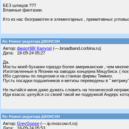
БЕЗ шлицов ???
Влажные фантазии.
Кто из нас безграмотен в элементарных , примитивных угловы
Re: Ремонт редуктора ДЖОНСОН
Автор:
федот68( Калуга)
(---.broadband.corbina.ru)
Дата: 18-09-24 05:27
Да.
Мосты моей буханки гораздо более американские , чем многи
Изготовленные в Японии на заводах концерна Мицубиси. ( пох
Ибо сделаны по лицензии и на станках фирмы Тимкен.
Пусть посадки подшипников и метизы переведены в " метрику"
Не пытайся меня даже думать словить на технической неграм
Иди взасос целуйся со своей такой же подружкой Андерс котор
Re: Ремонт редуктора ДЖОНСОН
Автор:
GreyGoose
(---.ip.moscow.rt.ru)
Дата: 18-09-24 05:53