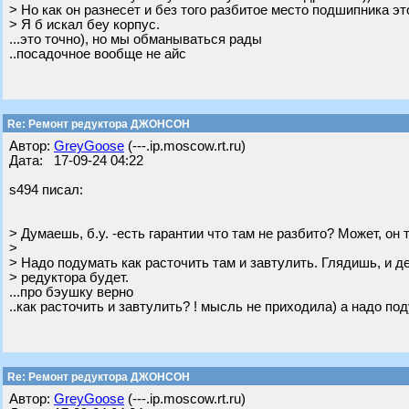
> Но как он разнесет и без того разбитое место подшипника эт
> Я б искал беу корпус.
...это точно), но мы обманываться рады
..посадочное вообще не айс
Re: Ремонт редуктора ДЖОНСОН
Автор:
GreyGoose
(---.ip.moscow.rt.ru)
Дата: 17-09-24 04:22
s494 писал:
> Думаешь, б.у. -есть гарантии что там не разбито? Может, он 
>
> Надо подумать как расточить там и завтулить. Глядишь, и 
> редуктора будет.
...про бэушку верно
..как расточить и завтулить? ! мысль не приходила) а надо по
Re: Ремонт редуктора ДЖОНСОН
Автор:
GreyGoose
(---.ip.moscow.rt.ru)