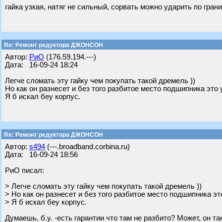
гайка узкая, натяг не сильный, сорвать можно ударить по гран
Re: Ремонт редуктора ДЖОНСОН
Автор:
РиО
(176.59.194.---)
Дата: 16-09-24 18:24
Легче сломать эту гайку чем покупать такой дремель ))
Но как он разнесет и без того разбитое место подшипника это 
Я б искал беу корпус.
Re: Ремонт редуктора ДЖОНСОН
Автор:
s494
(---.broadband.corbina.ru)
Дата: 16-09-24 18:56
РиО писал:
> Легче сломать эту гайку чем покупать такой дремель ))
> Но как он разнесет и без того разбитое место подшипника эт
> Я б искал беу корпус.
Думаешь, б.у. -есть гарантии что там не разбито? Может, он та