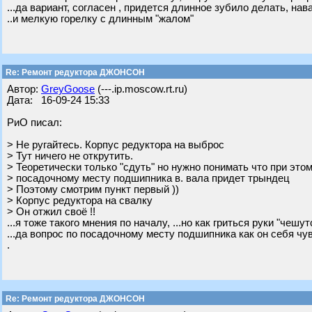
...да вариант, согласен , придется длинное зубило делать, нав
..и мелкую горелку с длинным "жалом"
Re: Ремонт редуктора ДЖОНСОН
Автор:
GreyGoose
(---.ip.moscow.rt.ru)
Дата: 16-09-24 15:33
РиО писал:
> Не ругайтесь. Корпус редуктора на выброс
> Тут ничего не открутить.
> Теоретически только "сдуть" но нужно понимать что при это
> посадочному месту подшипника в. вала придет трындец
> Поэтому смотрим пункт первый ))
> Корпус редуктора на свалку
> Он отжил своё !!
...я тоже такого мнения по началу, ...но как гриться руки "чешутс
...да вопрос по посадочному месту подшипника как он себя чу
.
Re: Ремонт редуктора ДЖОНСОН