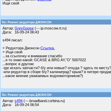
Ищи свой
Re: Ремонт редуктора ДЖОНСОН
Автор:
GreyGoose
(---.ip.moscow.rt.ru)
Дата: 16-09-24 06:43
s494 писал:
> Редуктора Джонсон
Ссылка.
> Ищи свой
...за ссылочку и внимание спасибо
...я то знаю какой: GCASE & BRG AY,"O" 5007022
...вопрос в другом:
-где искать запчасти? б/у или новые? откуда ? здесь по месту
-или редуктор в сборе б/у? калиниград? крым? в питере прода
...какое мнение уважаемых водномоторников?)
Re: Ремонт редуктора ДЖОНСОН
Автор:
s494
(---.broadband.corbina.ru)
Дата: 16-09-24 06:54