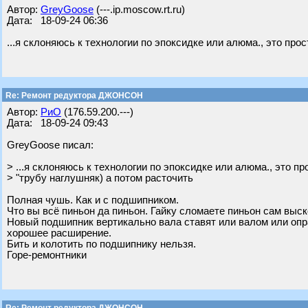
Автор:
GreyGoose
(---.ip.moscow.rt.ru)
Дата: 18-09-24 06:36
...я склоняюсь к технологии по эпоксидке или алюма., это про
Re: Ремонт редуктора ДЖОНСОН
Автор:
РиО
(176.59.200.---)
Дата: 18-09-24 09:43
GreyGoose писал:
> ...я склоняюсь к технологии по эпоксидке или алюма., это пр
> "трубу наглушняк) а потом расточить
Полная чушь. Как и с подшипником.
Что вы всё пиньон да пиньон. Гайку сломаете пиньон сам выск
Новый подшипник вертикально вала ставят или валом или опр
хорошее расширение.
Бить и колотить по подшипнику нельзя.
Горе-ремонтники