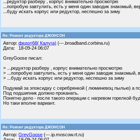
...редуктор разберу , корпус внимательно просмотрю
...попробую завтулить, есть у меня один заводик знакомый, ве
...буду искать корпус или редуктор, неспешно за зиму
Re: Ремонт редуктора ДЖОНСОН
Автор:
федот68( Калуга)
(---.broadband.corbina.ru)
Дата: 18-09-24 06:07
GreyGoose писал:
> ...редуктор разберу , корпус внимательно просмотрю
> ...попробую завтулить, есть у меня один заводик знакомый, 
> ...буду искать корпус или редуктор, неспешно за зиму
Подумай за эпоксидку с серебрянкой ( люминевоц пылью) а по
Под подшипник должно проканать.
Понятно дело - после такого операции с нагревом горелкой буд
Но таки вполне вариант.
Re: Ремонт редуктора ДЖОНСОН
Автор:
GreyGoose
(---.ip.moscow.rt.ru)
Дата: 18-09-24 06:07