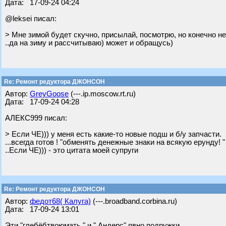
Дата: 17-09-24 04:24
@leksei писал:
> Мне зимой будет скучно, присылай, посмотрю, но конечно не
..да на зиму и рассчитываю) может и обращусь)
Re: Ремонт редуктора ДЖОНСОН
Автор:
GreyGoose
(---.ip.moscow.rt.ru)
Дата: 17-09-24 04:28
АЛЕКС999 писал:
> Если ЧЕ))) у меня есть какие-то новые подш и б/у запчасти.
...всегда готов ! "обменять денежные знаки на всякую ерунду! "
..Если ЧЕ))) - это цитата моей супруги
Re: Ремонт редуктора ДЖОНСОН
Автор:
федот68( Калуга)
(---.broadband.corbina.ru)
Дата: 17-09-24 13:01
Эти "глебёбтвоюмать " и " Андерс" явно подружки...