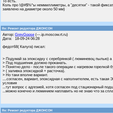
То есть.
Коль про !@#$%^ы неммиллиметры, а "десятки" - такой фиксатор
заявлено на диаметре около 50 мм)
Re: Ремонт редуктора ДЖОНСОН
Автор:
GreyGoose
(---.ip.moscow.rt.ru)
Дата: 18-09-24 06:28
федот68( Калуга) писал:
> Подумай за эпоксидку с серебрянкой ( люминевоц пылью) а 
> Под подшипник должно проканать.
> Понятно дело - после такого операции с нагревом горелкой 
> ( заливка эпоксидкой + расточка).
> Но таки вполне вариант.
....согласен, вариант, эпоксидная с наполнителем, есть така
условия
...тут вопрос с адгезией, хотя согласен под стационарный по
...можно конечно и люминием наплавить но не знаю что за спл
Re: Ремонт редуктора ДЖОНСОН