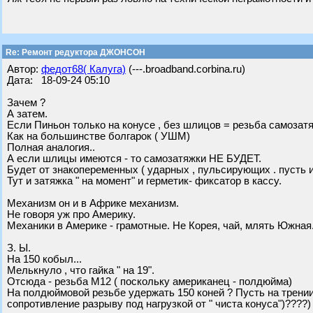
Re: Ремонт редуктора ДЖОНСОН
Автор:
федот68( Калуга)
(---.broadband.corbina.ru)
Дата: 18-09-24 05:10
Зачем ?
А затем.
Если Пиньон только на конусе , без шлицов = резьба самозатя
Как на большинстве болгарок ( УШМ)
Полная аналогия..
А если шлицы имеются - то самозатяжки НЕ БУДЕТ.
Будет от знакопеременных ( ударных , пульсирующих . пусть и
Тут и затяжка " на момент" и герметик- фиксатор в кассу.
Механизм он и в Африке механизм.
Не говоря уж про Америку.
Механики в Америке - грамотные. Не Корея, чай, млять Южная.
З. Ы.
На 150 кобыл...
Мелькнуло , что гайка " на 19".
Отсюда - резьба М12 ( поскольку американец - полдюйма)
На полдюймовой резьбе удержать 150 коней ? Пусть на трении 
сопротивление разрыву под нагрузкой от " чиста конуса")????)