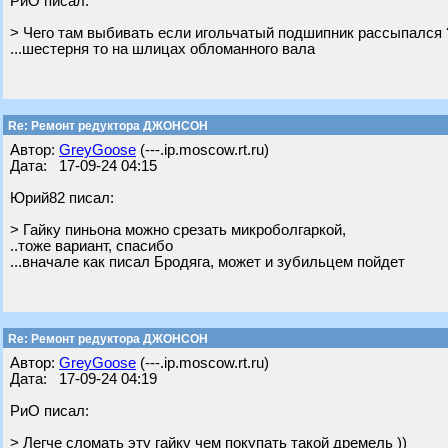
РиО писал:
> Чего там выбивать если игольчатый подшипник рассыпался 
...шестерня то на шлицах обломанного вала
Re: Ремонт редуктора ДЖОНСОН
Автор:
GreyGoose
(---.ip.moscow.rt.ru)
Дата: 17-09-24 04:15
Юрий82 писал:
> Гайку пиньона можно срезать микроболгаркой,
..тоже вариант, спасибо
...вначале как писал Бродяга, может и зубильцем пойдет
Re: Ремонт редуктора ДЖОНСОН
Автор:
GreyGoose
(---.ip.moscow.rt.ru)
Дата: 17-09-24 04:19
РиО писал:
> Легче сломать эту гайку чем покупать такой дремель ))