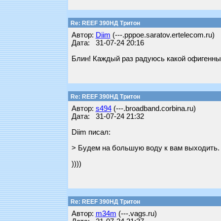
Re: REEF 390НД Тритон
Автор:
Diim
(---.pppoe.saratov.ertelecom.ru)
Дата: 31-07-24 20:16
Блин! Каждый раз радуюсь какой офигенный 
Re: REEF 390НД Тритон
Автор:
s494
(---.broadband.corbina.ru)
Дата: 31-07-24 21:32
Diim писал:
> Будем на большую воду к вам выходить. А
))))
Re: REEF 390НД Тритон
Автор:
m34m
(---.vags.ru)