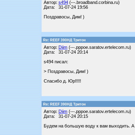
Автор:
s494
(---.broadband.corbina.ru)
Дата: 31-07-24 19:56
Поздравосы, Дим! )
Re: REEF 390НД Тритон
Автор:
Diim
(---.pppoe.saratov.ertelecom.ru)
Дата: 31-07-24 20:14
s494 писал:
> Поздравосы, Дим! )
Спасибо д. Юр!!!!!
Re: REEF 390НД Тритон
Автор:
Diim
(---.pppoe.saratov.ertelecom.ru)
Дата: 31-07-24 20:15
Будем на большую воду к вам выходить. А т