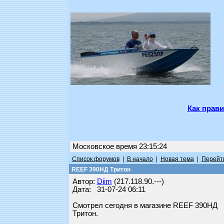
Как прави
Московское время 23:15:24
Список форумов
|
В начало
|
Новая тема
|
Перейти
REEF 390НД Тритон
Автор:
Diim
(217.118.90.---)
Дата: 31-07-24 06:11
Смотрел сегодня в магазине REEF 390НД
Тритон.