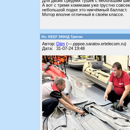
Для двоих средних тушек с небольшим шму
А вот с тремя хомяками уже грустно совсем
небольшой лодке это никчёмный балласт.
Мотор вполне отличный в своём классе.
Re: REEF 390НД Тритон
Автор:
Diim
(---.pppoe.saratov.ertelecom.ru)
Дата: 31-07-24 19:48