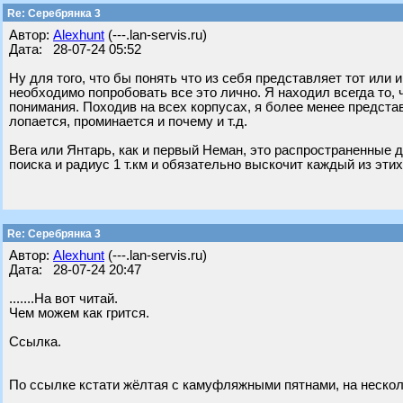
Re: Серебрянка 3
Автор:
Alexhunt
(---.lan-servis.ru)
Дата: 28-07-24 05:52
Ну для того, что бы понять что из себя представляет тот или 
необходимо попробовать все это лично. Я находил всегда то, 
понимания. Походив на всех корпусах, я более менее представ
лопается, проминается и почему и т.д.
Вега или Янтарь, как и первый Неман, это распространенные д
поиска и радиус 1 т.км и обязательно выскочит каждый из этих
Re: Серебрянка 3
Автор:
Alexhunt
(---.lan-servis.ru)
Дата: 28-07-24 20:47
.......На вот читай.
Чем можем как грится.
Ссылка.
По ссылке кстати жёлтая с камуфляжными пятнами, на несколь