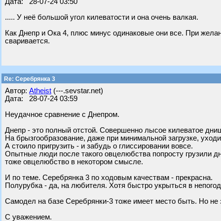
Дата: 28-07-24 03:50
..... У неё большой угол килеватости и она очень валкая.
Как Днепр и Ока 4, плюс минус одинаковые они все. При желан
сваривается.
Re: Серебрянка 3
Автор:
Atheist
(---.sevstar.net)
Дата: 28-07-24 03:59
Неудачное сравнение с Днепром.
Днепр - это полный отстой. Совершенно лысое килеватое дни
На брызгообразование, даже при минимальной загрузке, уход
А стоило пригрузить - и забудь о глиссировании вовсе.
Опытные люди после такого овцелюбства попросту грузили дне
тоже овцелюбство в некотором смысле.
И по теме. Серебрянка 3 по ходовым качествам - прекрасна.
Полурубка - да, на любителя. Хотя быстро укрыться в непогоду.
Самодел на базе Серебрянки-3 тоже имеет место быть. Но не 
С уважением.