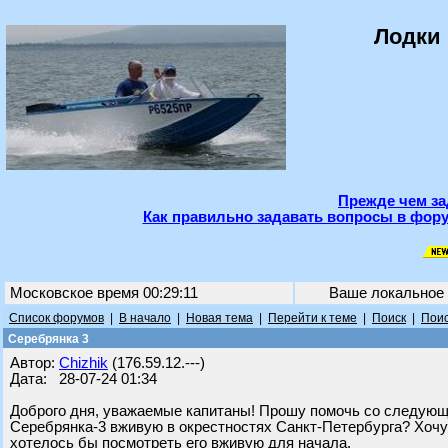
Лодки 
Прежде чем за
Как правильно задавать вопросы в фору
Московское время 00:29:11
Ваше локальное
Список форумов
|
В начало
|
Новая тема
|
Перейти к теме
|
Поиск
|
Поис
Серебрянка 3
Автор:
Chizhik
(176.59.12.---)
Дата: 28-07-24 01:34
Доброго дня, уважаемые капитаны! Прошу помочь со следующим
Серебрянка-3 вживую в окрестностях Санкт-Петербурга? Хочу 
хотелось бы посмотреть его вживую для начала.