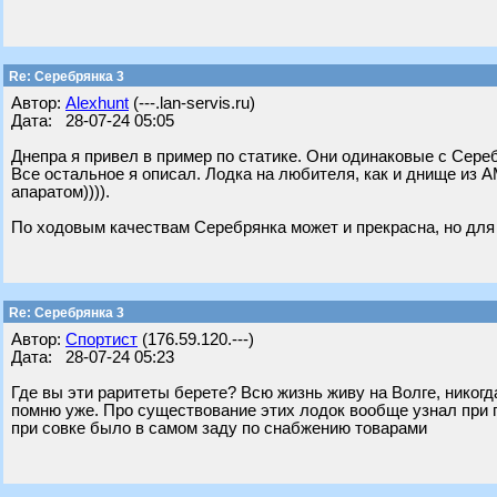
Re: Серебрянка 3
Автор:
Alexhunt
(---.lan-servis.ru)
Дата: 28-07-24 05:05
Днепра я привел в пример по статике. Они одинаковые с Сереб
Все остальное я описал. Лодка на любителя, как и днище из 
апаратом)))).
По ходовым качествам Серебрянка может и прекрасна, но для
Re: Серебрянка 3
Автор:
Спортист
(176.59.120.---)
Дата: 28-07-24 05:23
Где вы эти раритеты берете? Всю жизнь живу на Волге, никогда
помню уже. Про существование этих лодок вообще узнал при 
при совке было в самом заду по снабжению товарами