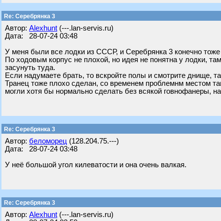
Re: Серебрянка 3
Автор:
Alexhunt
(---.lan-servis.ru)
Дата: 28-07-24 03:48
У меня были все лодки из СССР, и Серебрянка 3 конечно тоже
По ходовым корпус не плохой, но идея не понятна у лодки, та
засунуть туда.
Если надумаете брать, то вскройте полы и смотрите днище, т
Транец тоже плохо сделан, со временем проблемнм местом так
могли хотя бы нормально сделать без всякой говнофанеры, на
Re: Серебрянка 3
Автор:
беломорец
(128.204.75.---)
Дата: 28-07-24 03:48
У неё большой угол килеватости и она очень валкая.
Re: Серебрянка 3
Автор:
Alexhunt
(---.lan-servis.ru)