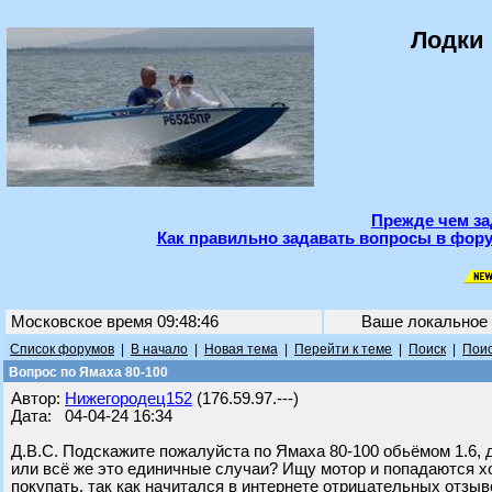
Лодки 
Прежде чем за
Как правильно задавать вопросы в фору
Московское время 09:48:46
Ваше локальное
Список форумов
|
В начало
|
Новая тема
|
Перейти к теме
|
Поиск
|
Поис
Вопрос по Ямаха 80-100
Автор:
Нижегородец152
(176.59.97.---)
Дата: 04-04-24 16:34
Д.В.С. Подскажите пожалуйста по Ямаха 80-100 обьёмом 1.6, 
или всё же это единичные случаи? Ищу мотор и попадаются х
покупать, так как начитался в интернете отрицательных отзыв