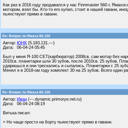
Как раз в 2016 году продавался у нас Finnmaster 560 с Ямахо
мотором, взял бы. Кто-то его купил, стоит в нашей гавани, ино
пьянствуют прямо в гавани.
Re: Вопрос по Ямаха 80-100
Автор:
ЮНК
(5.183.131.---)
Дата: 06-04-24 05:45
Был у меня Я-100 СЕТ(карбюратор) 2008г.в. сам мотор без нар
2010г.в. планетарки шли 30 зубов, после 2010г.в. 25 зубов. Пл
ударишься и они трескались и сыпались. Планетарки с 25 зуба
Менял я в 2018-ом году комплект 30 на 25 зубов. Всего один р
Re: Вопрос по Ямаха 80-100
Автор:
Иван
(---.dynamic.primorye.net.ru)
Дата: 06-04-24 08:19
Витька писал:
> Но чаще просто на борту пьянствуют прямо в гавани.