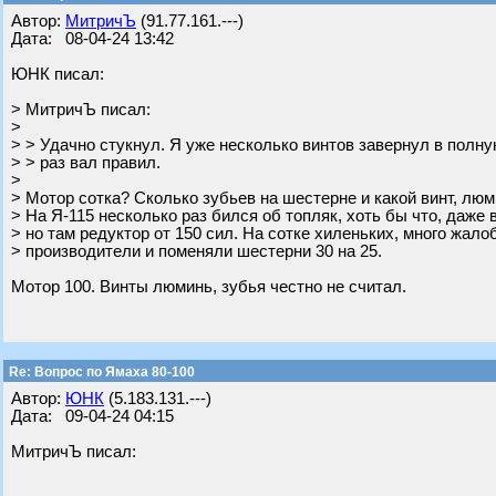
Автор:
МитричЪ
(91.77.161.---)
Дата: 08-04-24 13:42
ЮНК писал:
> МитричЪ писал:
>
> > Удачно стукнул. Я уже несколько винтов завернул в полну
> > раз вал правил.
>
> Мотор сотка? Сколько зубьев на шестерне и какой винт, люм
> На Я-115 несколько раз бился об топляк, хоть бы что, даже
> но там редуктор от 150 сил. На сотке хиленьких, много жалоб
> производители и поменяли шестерни 30 на 25.
Мотор 100. Винты люминь, зубья честно не считал.
Re: Вопрос по Ямаха 80-100
Автор:
ЮНК
(5.183.131.---)
Дата: 09-04-24 04:15
МитричЪ писал: