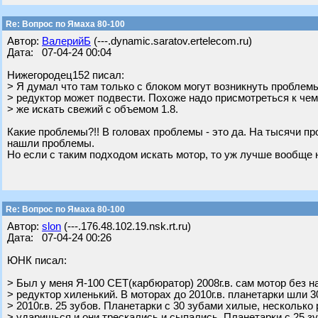
Re: Вопрос по Ямаха 80-100
Автор:
ВалерийБ
(---.dynamic.saratov.ertelecom.ru)
Дата: 07-04-24 00:04
Нижегородец152 писал:
> Я думал что там только с блоком могут возникнуть проблем
> редуктор может подвести. Похоже надо присмотреться к чем
> же искать свежий с объемом 1.8.
Какие проблемы?!! В головах проблемы - это да. На тысячи п
нашли проблемы.
Но если с таким подходом искать мотор, то уж лучше вообще н
Re: Вопрос по Ямаха 80-100
Автор:
slon
(---.176.48.102.19.nsk.rt.ru)
Дата: 07-04-24 00:26
ЮНК писал:
> Был у меня Я-100 СЕТ(карбюратор) 2008г.в. сам мотор без н
> редуктор хиленький. В моторах до 2010г.в. планетарки шли 3
> 2010г.в. 25 зубов. Планетарки с 30 зубами хилые, несколько 
> ударишься и они трескались и сыпались. Планетарки с 25 зу