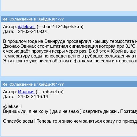
Re: Охлаждение в "Хайди-30" -??
Автор:
@leksei
(---.bbn2-124.lipetsk.ru)
Дата: 24-03-24 03:01
В прошлом годе на Эвинруде просверлил крышку термостата и
Джонах-Эвинах стоит штатная сигнализация которая при 81°С
смесью даёт пропуски искры через раз. В об этом Юрий выше 
температуру воды непосредственно в рубашке охлаждения а не
Я тут как то уже писал об этом с фотками, но если интересно 
Re: Охлаждение в "Хайди-30" -??
Автор:
Иваныч
(---.mtsnet.ru)
Дата: 24-03-24 16:14
@leksei !
Видишь ли, я не хочу ( да и не знаю ) сверлить дырки . Поэтом
Спасибо всем ! Теперь то я знаю чем заняться сразу по приезд