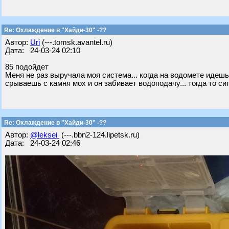
Re: Охлаждение в "Хайди-30" -??
Автор:
Uri
(---.tomsk.avantel.ru)
Дата: 24-03-24 02:10
85 подойдет
Меня не раз выручала моя система... когда на водомете идеш
срываешь с камня мох и он забивает водоподачу... тогда то сиг
Re: Охлаждение в "Хайди-30" -??
Автор:
@leksei
(---.bbn2-124.lipetsk.ru)
Дата: 24-03-24 02:46