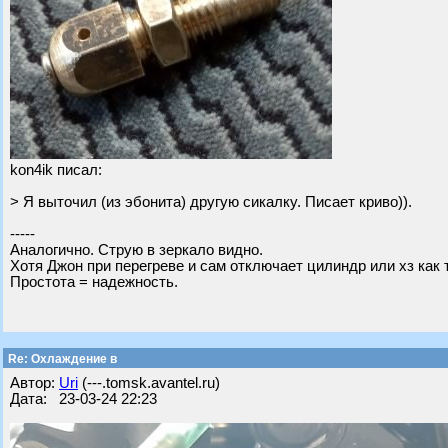
kon4ik писал:
> Я выточил (из эбонита) другую сикалку. Писает криво)).
-----
Аналогично. Струю в зеркало видно.
Хотя Джон при перегреве и сам отключает цилиндр или хз как т
Простота = надежность.
Re: Охлаждение в
Автор:
Uri
(---.tomsk.avantel.ru)
Дата: 23-03-24 22:23