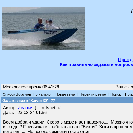
Прежде
Как правильно задавать вопросы
Московское время 06:41:28
Ваше ло
Список форумов
|
В начало
|
Новая тема
|
Перейти к теме
|
Поиск
|
Поис
Охлаждение в "Хайди-30" -??
Автор:
Иваныч
(---.mtsnet.ru)
Дата: 23-03-24 01:56
Всем добра и удачи. Скоро в море и вот навеяло..... Можно чт
выходе ? Привычка выработалась от "Вихря". Хотя в прошлом 
покатил...... Но всё же сомнения остаются.