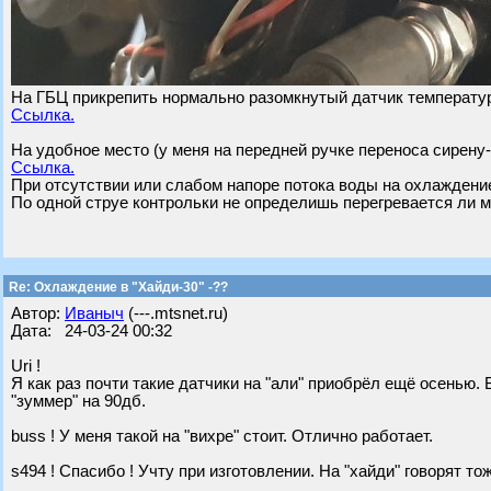
На ГБЦ прикрепить нормально разомкнутый датчик температур
Ссылка.
На удобное место (у меня на передней ручке переноса сирену- 
Ссылка.
При отсутствии или слабом напоре потока воды на охлаждение
По одной струе контрольки не определишь перегревается ли м
Re: Охлаждение в "Хайди-30" -??
Автор:
Иваныч
(---.mtsnet.ru)
Дата: 24-03-24 00:32
Uri !
Я как раз почти такие датчики на "али" приобрёл ещё осенью. В
"зуммер" на 90дб.
buss ! У меня такой на "вихре" стоит. Отлично работает.
s494 ! Спасибо ! Учту при изготовлении. На "хайди" говорят то