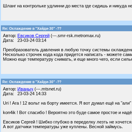
Шланг на контрольке удлинни до места где сидишь и никуда н
Re: Охлаждение в "Хайди-30" -??
Автор:
Евсиков Сергей
(---.smr-rsk.metromax.ru)
Дата: 23-03-24 03:14
Преобразователь давления в любую точку системы охлаждения
Несколько строчек кода кода придется написать - можете сами
Можно еще температуру снимать, и еще много чего, если силь
Re: Охлаждение в "Хайди-30" -??
Автор:
Иваныч
(---.mtsnet.ru)
Дата: 23-03-24 14:33
Uri ! Ага ! 12 вольт на борту имеется. Я вот думал ещё на "ал
kon4ik ! Вот спасибо ! Вероятно это буде самое простое и надё
Евсиков Сергей ! Шибко глубоко в переделку лезть не хочется.Т
А вот датчики температуры уже куплены. Весной займусь.