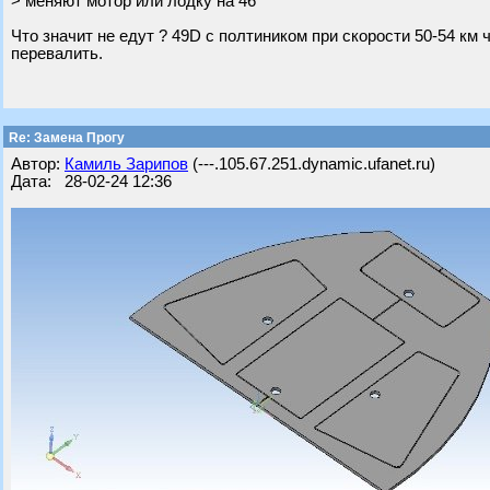
> меняют мотор или лодку на 46
Что значит не едут ? 49D с полтиником при скорости 50-54 км ч
перевалить.
Re: Замена Прогу
Автор:
Камиль Зарипов
(---.105.67.251.dynamic.ufanet.ru)
Дата: 28-02-24 12:36