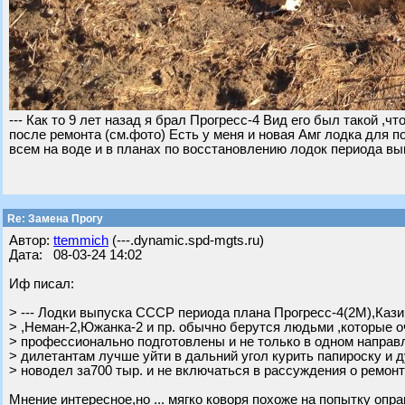
--- Как то 9 лет назад я брал Прогресс-4 Вид его был такой ,ч
после ремонта (см.фото) Есть у меня и новая Амг лодка для п
всем на воде и в планах по восстановлению лодок периода в
Re: Замена Прогу
Автор:
ttemmich
(---.dynamic.spd-mgts.ru)
Дата: 08-03-24 14:02
Иф писал:
> --- Лодки выпуска СССР периода плана Прогресс-4(2М),Кази
> ,Неман-2,Южанка-2 и пр. обычно берутся людьми ,которые 
> профессионально подготовлены и не только в одном направ
> дилетантам лучше уйти в дальний угол курить папироску и д
> новодел за700 тыр. и не включаться в рассуждения о ремонта
Мнение интересное,но ... мягко коворя похоже на попытку опр