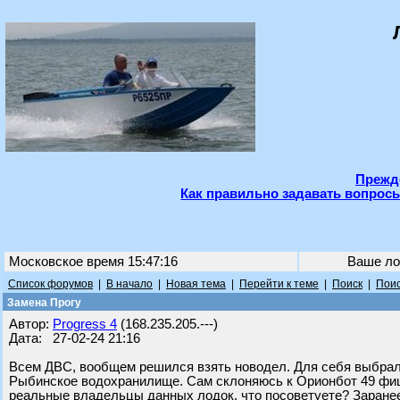
Прежде
Как правильно задавать вопросы
Московское время 15:47:16
Ваше ло
Список форумов
|
В начало
|
Новая тема
|
Перейти к теме
|
Поиск
|
Поис
Замена Прогу
Автор:
Progress 4
(168.235.205.---)
Дата: 27-02-24 21:16
Всем ДВС, вообщем решился взять новодел. Для себя выбрал 
Рыбинское водохранилище. Сам склоняюсь к Орионбот 49 фиш, 
реальные владельцы данных лодок, что посоветуете? Заранее