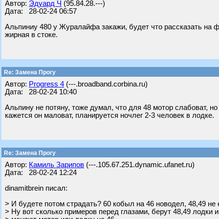
Автор:
Эдуард Ч
(95.84.28.---)
Дата: 28-02-24 06:57
Альпиниу 480 у Журалайфа закажи, будет что рассказать на ф
жирная в стоке.
Re: Замена Прогу
Автор:
Progress 4
(---.broadband.corbina.ru)
Дата: 28-02-24 10:40
Альпину не потяну, тоже думал, что для 48 мотор слабоват, но 
кажется он маловат, планируется ночлег 2-3 человек в лодке.
Re: Замена Прогу
Автор:
Камиль Зарипов
(---.105.67.251.dynamic.ufanet.ru)
Дата: 28-02-24 12:24
dinamitbrein писал:
> И будете потом страдать? 60 кобыл на 46 новодел, 48,49 не
> Ну вот сколько примеров перед глазами, берут 48,49 лодки и 