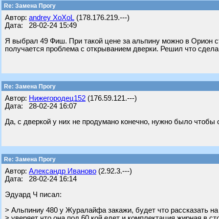
Re: Замена Прогу
Автор:
andrey XoXoL
(178.176.219.---)
Дата: 28-02-24 15:49
Я выбрал 49 Фиш. При такой цене за альпину можно в Орион с
получается проблема с открыванием дверки. Решил что сдела
Re: Замена Прогу
Автор:
Нижегородец152
(176.59.121.---)
Дата: 28-02-24 16:07
Да, с дверкой у них не продумано конечно, нужно было чтобы 
Re: Замена Прогу
Автор:
Александр Иваново
(2.92.3.---)
Дата: 28-02-24 16:14
Эдуард Ч писал:
> Альпиниу 480 у Журалайфа закажи, будет что рассказать н
> уверяет что она под 60 кой едет и комплектация жирная в ст