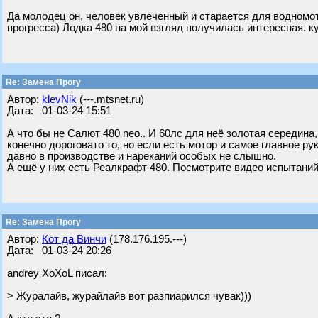
Да молодец он, человек увлеченный и старается для водномот
прогресса) Лодка 480 на мой взгляд получилась интересная. к
Re: Замена Прогу
Автор:
klevNik
(---.mtsnet.ru)
Дата: 01-03-24 15:51
А что бы не Салют 480 neo.. И 60лс для неё золотая середина, 
конечно дороговато то, но если есть мотор и самое главное ру
давно в производстве и нареканий особых не слышно.
А ещё у них есть Реалкрафт 480. Посмотрите видео испытаний
Re: Замена Прогу
Автор:
Кот да Винчи
(178.176.195.---)
Дата: 01-03-24 20:26
andrey XoXoL писал:
> Журалайв, журайлайв вот разпиарился чувак)))