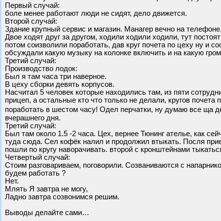
Первый случай:
боле менее работают люди не сидят, дело движется.
Второй случай:
Здание крупный сервис и магазин. Манагер вечно на телефоне,
Двое ходят друг за другом, ходили ходили ходили, тут посто
потом соизволили поработать, дав круг почета по цеху ну и с
обсуждали какую музыку на колонке включить и на какую гром
Третий случай:
Производство лодок:
Был я там часа три наверное.
В цеху сборки девять корпусов.
Насчитал 5 человек которые находились там, из пяти сотрудни
прицеп, а остальные кто что только не делали, кругов почета
поработать в шестом часу! Одел перчатки, ну думаю все ща д
вчерашнего дня.
Третий случай:
Был там около 1.5 -2 часа. Цех, вернее Тюнинг ателье, как с
туда сюда. Сел кофёк налил и продолжил втыкать. Посля прие
пошли по кругу наворачивать. второй с кронштейнами тыкаться
Четвертый случай:
Стоим разговариваем, поговорили. Созваниваются с напарнико
будем работать ?
Нет.
Млять Я завтра не могу,
Ладно завтра созвонимся решим.
Выводы делайте сами…