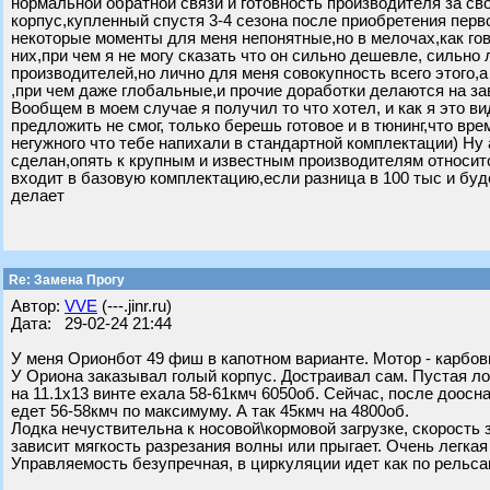
нормальной обратной связи и готовность производителя за св
корпус,купленный спустя 3-4 сезона после приобретения перв
некоторые моменты для меня непонятные,но в мелочах,как го
них,при чем я не могу сказать что он сильно дешевле, сильно
производителей,но лично для меня совокупность всего этого,а 
,при чем даже глобальные,и прочие доработки делаются на за
Вообщем в моем случае я получил то что хотел, и как я это в
предложить не смог, только берешь готовое и в тюнинг,что вр
негужного что тебе напихали в стандартной комплектации) Ну
сделан,опять к крупным и известным производителям относитс
входит в базовую комплектацию,если разница в 100 тыс и буд
делает
Re: Замена Прогу
Автор:
VVE
(---.jinr.ru)
Дата: 29-02-24 21:44
У меня Орионбот 49 фиш в капотном варианте. Мотор - карбов
У Ориона заказывал голый корпус. Достраивал сам. Пустая лод
на 11.1х13 винте ехала 58-61кмч 6050об. Сейчас, после доос
едет 56-58кмч по максимуму. А так 45кмч на 4800об.
Лодка нечуствительна к носовой\кормовой загрузке, скорость 
зависит мягкость разрезания волны или прыгает. Очень легкая
Управляемость безупречная, в циркуляции идет как по рельса