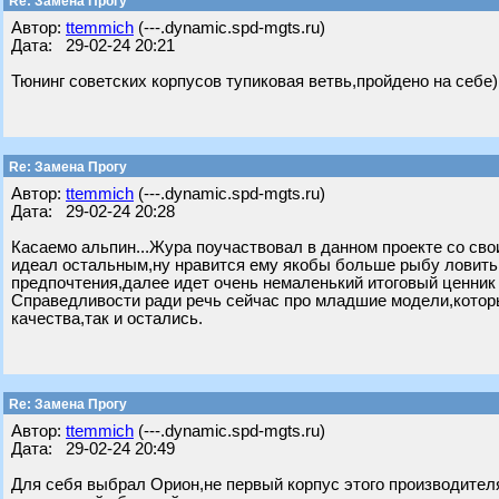
Re: Замена Прогу
Автор:
ttemmich
(---.dynamic.spd-mgts.ru)
Дата: 29-02-24 20:21
Тюнинг советских корпусов тупиковая ветвь,пройдено на себе)
Re: Замена Прогу
Автор:
ttemmich
(---.dynamic.spd-mgts.ru)
Дата: 29-02-24 20:28
Касаемо альпин...Жура поучаствовал в данном проекте со сво
идеал остальным,ну нравится ему якобы больше рыбу ловить н
предпочтения,далее идет очень немаленький итоговый ценник 
Справедливости ради речь сейчас про младшие модели,которы
качества,так и остались.
Re: Замена Прогу
Автор:
ttemmich
(---.dynamic.spd-mgts.ru)
Дата: 29-02-24 20:49
Для себя выбрал Орион,не первый корпус этого производителя