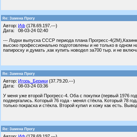
Re: Замена Прогу
Автор:
Иф
(178.69.197.---)
Дата: 08-03-24 02:40
--- Лодки выпуска СССР периода плана Прогресс-4(2М),Казинк
высоко профессионально подготовлены и не только в одном н
папироску и думать ,как купить новодел за700 тыр. и не включ
Re: Замена Прогу
Автор:
Игорь_Берики
(37.79.20.---)
Дата: 08-03-24 03:36
У меня уже второй Прогресс-4. Оба с покупки (первый 1976 го
подвергались. Который 76 года - менял стёкла. Который 78 год
только покраска и стёкла. Второй купил и хожу как есть. Выв
Re: Замена Прогу
Автор:
Иф
(178.69.197.---)