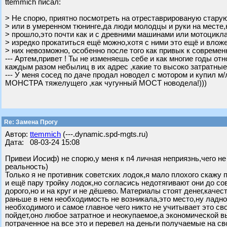
ttemmich писал:
> Не спорю, приятно посмотреть на отреставрированую старую
> или в умеренном тюнинге,да люди молодцы и руки на месте,
> прошло,это почти как и с древними машинами или мотоцикл
> изредко прокатиться ещё можно,хотя с ними это ещё и вложе
> них невозможно, особенно после того как привык к современн
--- Артем,привет ! Ты не изменяешь себе и как многие годы 
каждым разом небылиц в их адрес ,какие то высоко затратные
--- У меня сосед по даче продал новодел с мотором и купил м
МОНСТРА тяжелущего ,как чугунный МОСТ новодела!)))
Re: Замена Прогу
Автор:
ttemmich
(---.dynamic.spd-mgts.ru)
Дата: 08-03-24 15:08
Привеи Иосиф) не спорю,у меня к п4 личная неприязнь,чего н
реальность)
Только я не противник советских лодок,я мало плохого скажу п
и ещё пару тройку лодок,но согласись недотягивают они до со
дорого,но и на круг и не дёшево. Материалы стоят денег,каче
раньше в нем необходимость не возникала,это место,ну ладно 
необходимого и самое главное чего никто не учитывает это св
пойдет,оно любое затратное и неокупаемое,а экономической вы
потраченное на все это и перевел на деньги получаемые на с