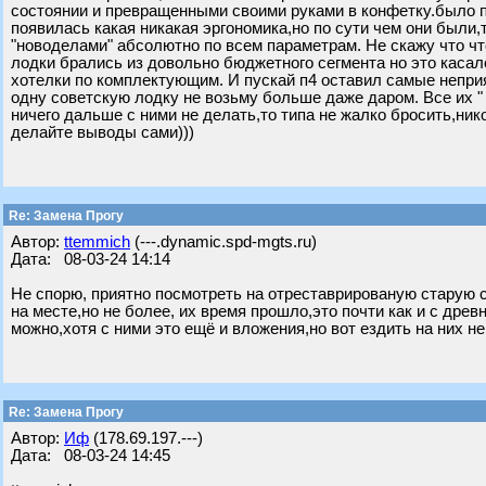
состоянии и превращенными своими руками в конфетку.было п
появилась какая никакая эргономика,но по сути чем они были,
"новоделами" абсолютно по всем параметрам. Не скажу что чт
лодки брались из довольно бюджетного сегмента но это касал
хотелки по комплектующим. И пускай п4 оставил самые неприя
одну советскую лодку не возьму больше даже даром. Все их " 
ничего дальше с ними не делать,то типа не жалко бросить,нико
делайте выводы сами)))
Re: Замена Прогу
Автор:
ttemmich
(---.dynamic.spd-mgts.ru)
Дата: 08-03-24 14:14
Не спорю, приятно посмотреть на отреставрированую старую 
на месте,но не более, их время прошло,это почти как и с др
можно,хотя с ними это ещё и вложения,но вот ездить на них не
Re: Замена Прогу
Автор:
Иф
(178.69.197.---)
Дата: 08-03-24 14:45