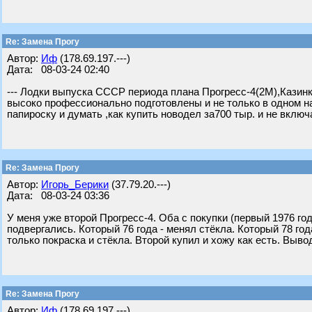
Re: Замена Прогу
Автор:
Иф
(178.69.197.---)
Дата: 08-03-24 02:40
--- Лодки выпуска СССР периода плана Прогресс-4(2М),Казинк
высоко профессионально подготовлены и не только в одном н
папироску и думать ,как купить новодел за700 тыр. и не включ
Re: Замена Прогу
Автор:
Игорь_Берики
(37.79.20.---)
Дата: 08-03-24 03:36
У меня уже второй Прогресс-4. Оба с покупки (первый 1976 го
подвергались. Который 76 года - менял стёкла. Который 78 год
только покраска и стёкла. Второй купил и хожу как есть. Выв
Re: Замена Прогу
Автор:
Иф
(178.69.197.---)