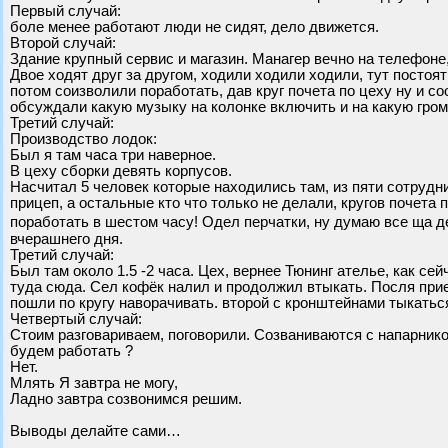
Первый случай:
боле менее работают люди не сидят, дело движется.
Второй случай:
Здание крупный сервис и магазин. Манагер вечно на телефоне,
Двое ходят друг за другом, ходили ходили ходили, тут посто
потом соизволили поработать, дав круг почета по цеху ну и с
обсуждали какую музыку на колонке включить и на какую гром
Третий случай:
Производство лодок:
Был я там часа три наверное.
В цеху сборки девять корпусов.
Насчитал 5 человек которые находились там, из пяти сотрудни
прицеп, а остальные кто что только не делали, кругов почета
поработать в шестом часу! Одел перчатки, ну думаю все ща д
вчерашнего дня.
Третий случай:
Был там около 1.5 -2 часа. Цех, вернее Тюнинг ателье, как с
туда сюда. Сел кофёк налил и продолжил втыкать. Посля прие
пошли по кругу наворачивать. второй с кронштейнами тыкаться
Четвертый случай:
Стоим разговариваем, поговорили. Созваниваются с напарнико
будем работать ?
Нет.
Млять Я завтра не могу,
Ладно завтра созвонимся решим.
Выводы делайте сами…