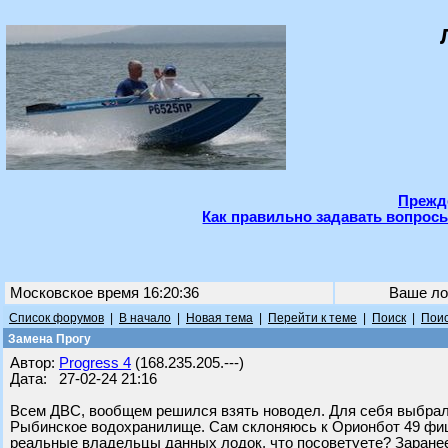
Прежде
Как правильно задавать вопросы
Московское время 16:20:36
Ваше ло
Список форумов
|
В начало
|
Новая тема
|
Перейти к теме
|
Поиск
|
Поис
Замена Прогу
Автор:
Progress 4
(168.235.205.---)
Дата: 27-02-24 21:16
Всем ДВС, вообщем решился взять новодел. Для себя выбрал 
Рыбинское водохранилище. Сам склоняюсь к Орионбот 49 фиш, 
реальные владельцы данных лодок, что посоветуете? Заранее