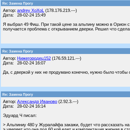
Re: Замена Прогу
Автор:
andrey XoXoL
(178.176.219.---)
Дата: 28-02-24 15:49
Я выбрал 49 Фиш. При такой цене за альпину можно в Орион с
получается проблема с открыванием дверки. Решил что сдела
Re: Замена Прогу
Автор:
Нижегородец152
(176.59.121.---)
Дата: 28-02-24 16:07
Да, с дверкой у них не продумано конечно, нужно было чтобы 
Re: Замена Прогу
Автор:
Александр Иваново
(2.92.3.---)
Дата: 28-02-24 16:14
Эдуард Ч писал:
> Альпиниу 480 у Журалайфа закажи, будет что рассказать н
> уверяет что она под 60 кой едет и комплектация жирная в ст