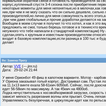
нормальной обратной связи и готовность производителя за св
корпус,купленный спустя 3-4 сезона после приобретения перв
некоторые моменты для меня непонятные,но в мелочах,как го
них,при чем я не могу сказать что он сильно дешевле, сильно
производителей,но лично для меня совокупность всего этого,а 
,при чем даже глобальные,и прочие доработки делаются на за
Вообщем в моем случае я получил то что хотел, и как я это в
предложить не смог, только берешь готовое и в тюнинг,что вр
негужного что тебе напихали в стандартной комплектации) Ну
сделан,опять к крупным и известным производителям относитс
входит в базовую комплектацию,если разница в 100 тыс и буд
делает
Re: Замена Прогу
Автор:
VVE
(---.jinr.ru)
Дата: 29-02-24 21:44
У меня Орионбот 49 фиш в капотном варианте. Мотор - карбов
У Ориона заказывал голый корпус. Достраивал сам. Пустая лод
на 11.1х13 винте ехала 58-61кмч 6050об. Сейчас, после доос
едет 56-58кмч по максимуму. А так 45кмч на 4800об.
Лодка нечуствительна к носовой\кормовой загрузке, скорость 
зависит мягкость разрезания волны или прыгает. Очень легкая
Управляемость безупречная, в циркуляции идет как по рельса