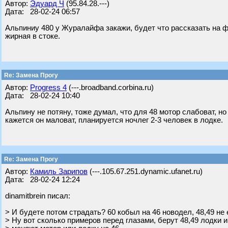
Автор:
Эдуард Ч
(95.84.28.---)
Дата: 28-02-24 06:57
Альпиниу 480 у Журалайфа закажи, будет что рассказать на ф
жирная в стоке.
Re: Замена Прогу
Автор:
Progress 4
(---.broadband.corbina.ru)
Дата: 28-02-24 10:40
Альпину не потяну, тоже думал, что для 48 мотор слабоват, но 
кажется он маловат, планируется ночлег 2-3 человек в лодке.
Re: Замена Прогу
Автор:
Камиль Зарипов
(---.105.67.251.dynamic.ufanet.ru)
Дата: 28-02-24 12:24
dinamitbrein писал:
> И будете потом страдать? 60 кобыл на 46 новодел, 48,49 не
> Ну вот сколько примеров перед глазами, берут 48,49 лодки и 