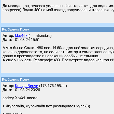
Да молодец он, человек увлеченный и старается для водномот
прогресса) Лодка 480 на мой взгляд получилась интересная. к
Re: Замена Прогу
Автор:
klevNik
(---.mtsnet.ru)
Дата: 01-03-24 15:51
А что бы не Салют 480 neo.. И 60лс для неё золотая середина, 
конечно дороговато то, но если есть мотор и самое главное ру
давно в производстве и нареканий особых не слышно.
А ещё у них есть Реалкрафт 480. Посмотрите видео испытаний
Re: Замена Прогу
Автор:
Кот да Винчи
(178.176.195.---)
Дата: 01-03-24 20:26
andrey XoXoL писал:
> Журалайв, журайлайв вот разпиарился чувак)))