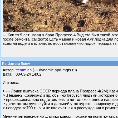
--- Как то 9 лет назад я брал Прогресс-4 Вид его был такой ,ч
после ремонта (см.фото) Есть у меня и новая Амг лодка для п
всем на воде и в планах по восстановлению лодок периода в
Re: Замена Прогу
Автор:
ttemmich
(---.dynamic.spd-mgts.ru)
Дата: 08-03-24 14:02
Иф писал:
> --- Лодки выпуска СССР периода плана Прогресс-4(2М),Кази
> ,Неман-2,Южанка-2 и пр. обычно берутся людьми ,которые 
> профессионально подготовлены и не только в одном направ
> дилетантам лучше уйти в дальний угол курить папироску и д
> новодел за700 тыр. и не включаться в рассуждения о ремонта
Мнение интересное,но ... мягко коворя похоже на попытку опр