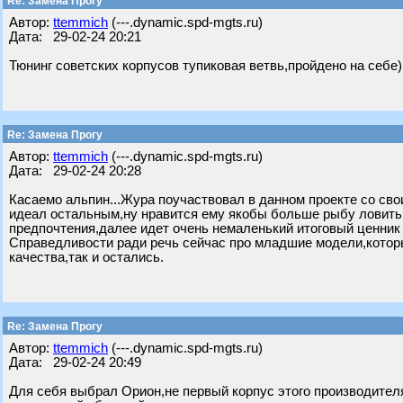
Re: Замена Прогу
Автор:
ttemmich
(---.dynamic.spd-mgts.ru)
Дата: 29-02-24 20:21
Тюнинг советских корпусов тупиковая ветвь,пройдено на себе)
Re: Замена Прогу
Автор:
ttemmich
(---.dynamic.spd-mgts.ru)
Дата: 29-02-24 20:28
Касаемо альпин...Жура поучаствовал в данном проекте со сво
идеал остальным,ну нравится ему якобы больше рыбу ловить н
предпочтения,далее идет очень немаленький итоговый ценник 
Справедливости ради речь сейчас про младшие модели,которы
качества,так и остались.
Re: Замена Прогу
Автор:
ttemmich
(---.dynamic.spd-mgts.ru)
Дата: 29-02-24 20:49
Для себя выбрал Орион,не первый корпус этого производителя