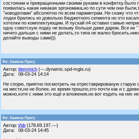
состоянии и превращенными своими руками в конфетку.было п
появилась какая никакая эргономика,но по сути чем они были,
"новоделами" абсолютно по всем параметрам. Не скажу что чт
лодки брались из довольно бюджетного сегмента но это касал
хотелки по комплектующим. И пускай п4 оставил самые неприя
одну советскую лодку не возьму больше даже даром. Все их " 
ничего дальше с ними не делать,то типа не жалко бросить,нико
делайте выводы сами)))
Re: Замена Прогу
Автор:
ttemmich
(---.dynamic.spd-mgts.ru)
Дата: 08-03-24 14:14
Не спорю, приятно посмотреть на отреставрированую старую 
на месте,но не более, их время прошло,это почти как и с др
можно,хотя с ними это ещё и вложения,но вот ездить на них не
Re: Замена Прогу
Автор:
Иф
(178.69.197.---)
Дата: 08-03-24 14:45