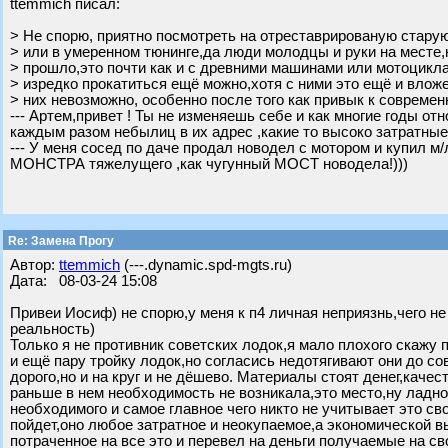
ttemmich писал:
> Не спорю, приятно посмотреть на отреставрированую старую
> или в умеренном тюнинге,да люди молодцы и руки на месте,
> прошло,это почти как и с древними машинами или мотоцикл
> изредко прокатиться ещё можно,хотя с ними это ещё и вложе
> них невозможно, особенно после того как привык к современн
--- Артем,привет ! Ты не изменяешь себе и как многие годы 
каждым разом небылиц в их адрес ,какие то высоко затратные
--- У меня сосед по даче продал новодел с мотором и купил м
МОНСТРА тяжелущего ,как чугунный МОСТ новодела!)))
Re: Замена Прогу
Автор:
ttemmich
(---.dynamic.spd-mgts.ru)
Дата: 08-03-24 15:08
Привеи Иосиф) не спорю,у меня к п4 личная неприязнь,чего н
реальность)
Только я не противник советских лодок,я мало плохого скажу п
и ещё пару тройку лодок,но согласись недотягивают они до со
дорого,но и на круг и не дёшево. Материалы стоят денег,каче
раньше в нем необходимость не возникала,это место,ну ладно 
необходимого и самое главное чего никто не учитывает это св
пойдет,оно любое затратное и неокупаемое,а экономической вы
потраченное на все это и перевел на деньги получаемые на с