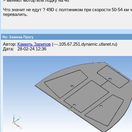
> меняют мотор или лодку на 46
Что значит не едут ? 49D с полтиником при скорости 50-54 км ч
перевалить.
Re: Замена Прогу
Автор:
Камиль Зарипов
(---.105.67.251.dynamic.ufanet.ru)
Дата: 28-02-24 12:36