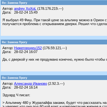
Re: Замена Прогу
Автор:
andrey XoXoL
(178.176.219.---)
Дата: 28-02-24 15:49
Я выбрал 49 Фиш. При такой цене за альпину можно в Орион с
получается проблема с открыванием дверки. Решил что сдела
Re: Замена Прогу
Автор:
Нижегородец152
(176.59.121.---)
Дата: 28-02-24 16:07
Да, с дверкой у них не продумано конечно, нужно было чтобы 
Re: Замена Прогу
Автор:
Александр Иваново
(2.92.3.---)
Дата: 28-02-24 16:14
Эдуард Ч писал:
> Альпиниу 480 у Журалайфа закажи, будет что рассказать н
> уверяет что она под 60 кой едет и комплектация жирная в ст