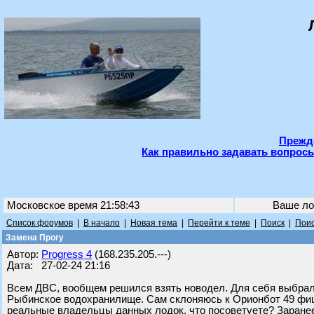
Прежде
Как правильно задавать вопросы
Московское время 21:58:43
Ваше ло
Список форумов
|
В начало
|
Новая тема
|
Перейти к теме
|
Поиск
|
Поис
Замена Прогу
Автор:
Progress 4
(168.235.205.---)
Дата: 27-02-24 21:16
Всем ДВС, вообщем решился взять новодел. Для себя выбрал 
Рыбинское водохранилище. Сам склоняюсь к Орионбот 49 фиш, 
реальные владельцы данных лодок, что посоветуете? Заранее