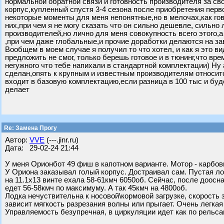
нормальной обратной связи и готовность производителя за св
корпус,купленный спустя 3-4 сезона после приобретения перв
некоторые моменты для меня непонятные,но в мелочах,как го
них,при чем я не могу сказать что он сильно дешевле, сильно
производителей,но лично для меня совокупность всего этого,а 
,при чем даже глобальные,и прочие доработки делаются на за
Вообщем в моем случае я получил то что хотел, и как я это в
предложить не смог, только берешь готовое и в тюнинг,что вр
негужного что тебе напихали в стандартной комплектации) Ну
сделан,опять к крупным и известным производителям относитс
входит в базовую комплектацию,если разница в 100 тыс и буд
делает
Re: Замена Прогу
Автор:
VVE
(---.jinr.ru)
Дата: 29-02-24 21:44
У меня Орионбот 49 фиш в капотном варианте. Мотор - карбов
У Ориона заказывал голый корпус. Достраивал сам. Пустая лод
на 11.1х13 винте ехала 58-61кмч 6050об. Сейчас, после доос
едет 56-58кмч по максимуму. А так 45кмч на 4800об.
Лодка нечуствительна к носовой\кормовой загрузке, скорость 
зависит мягкость разрезания волны или прыгает. Очень легкая
Управляемость безупречная, в циркуляции идет как по рельса