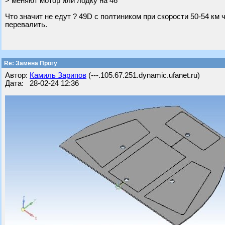
> меняют мотор или лодку на 46
Что значит не едут ? 49D с полтиником при скорости 50-54 км ч
перевалить.
Re: Замена Прогу
Автор:
Камиль Зарипов
(---.105.67.251.dynamic.ufanet.ru)
Дата: 28-02-24 12:36