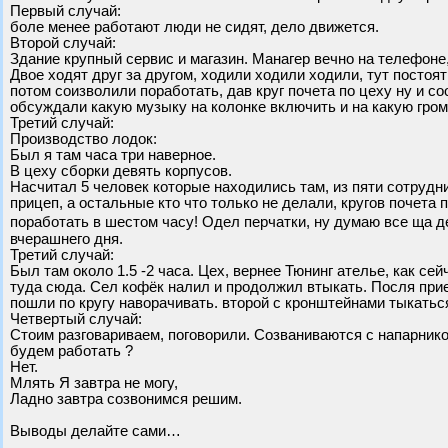
Первый случай:
боле менее работают люди не сидят, дело движется.
Второй случай:
Здание крупный сервис и магазин. Манагер вечно на телефоне,
Двое ходят друг за другом, ходили ходили ходили, тут посто
потом соизволили поработать, дав круг почета по цеху ну и с
обсуждали какую музыку на колонке включить и на какую гром
Третий случай:
Производство лодок:
Был я там часа три наверное.
В цеху сборки девять корпусов.
Насчитал 5 человек которые находились там, из пяти сотрудни
прицеп, а остальные кто что только не делали, кругов почета
поработать в шестом часу! Одел перчатки, ну думаю все ща д
вчерашнего дня.
Третий случай:
Был там около 1.5 -2 часа. Цех, вернее Тюнинг ателье, как с
туда сюда. Сел кофёк налил и продолжил втыкать. Посля прие
пошли по кругу наворачивать. второй с кронштейнами тыкаться
Четвертый случай:
Стоим разговариваем, поговорили. Созваниваются с напарнико
будем работать ?
Нет.
Млять Я завтра не могу,
Ладно завтра созвонимся решим.
Выводы делайте сами…