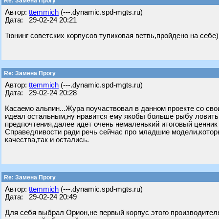
Re: Замена Прогу
Автор:
ttemmich
(---.dynamic.spd-mgts.ru)
Дата: 29-02-24 20:21
Тюнинг советских корпусов тупиковая ветвь,пройдено на себе)
Re: Замена Прогу
Автор:
ttemmich
(---.dynamic.spd-mgts.ru)
Дата: 29-02-24 20:28
Касаемо альпин...Жура поучаствовал в данном проекте со сво
идеал остальным,ну нравится ему якобы больше рыбу ловить н
предпочтения,далее идет очень немаленький итоговый ценник 
Справедливости ради речь сейчас про младшие модели,которы
качества,так и остались.
Re: Замена Прогу
Автор:
ttemmich
(---.dynamic.spd-mgts.ru)
Дата: 29-02-24 20:49
Для себя выбрал Орион,не первый корпус этого производителя