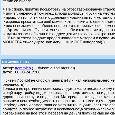
ttemmich писал:
> Не спорю, приятно посмотреть на отреставрированую старую
> или в умеренном тюнинге,да люди молодцы и руки на месте,
> прошло,это почти как и с древними машинами или мотоцикл
> изредко прокатиться ещё можно,хотя с ними это ещё и вложе
> них невозможно, особенно после того как привык к современн
--- Артем,привет ! Ты не изменяешь себе и как многие годы 
каждым разом небылиц в их адрес ,какие то высоко затратные
--- У меня сосед по даче продал новодел с мотором и купил м
МОНСТРА тяжелущего ,как чугунный МОСТ новодела!)))
Re: Замена Прогу
Автор:
ttemmich
(---.dynamic.spd-mgts.ru)
Дата: 08-03-24 15:08
Привеи Иосиф) не спорю,у меня к п4 личная неприязнь,чего н
реальность)
Только я не противник советских лодок,я мало плохого скажу п
и ещё пару тройку лодок,но согласись недотягивают они до со
дорого,но и на круг и не дёшево. Материалы стоят денег,каче
раньше в нем необходимость не возникала,это место,ну ладно 
необходимого и самое главное чего никто не учитывает это св
пойдет,оно любое затратное и неокупаемое,а экономической вы
потраченное на все это и перевел на деньги получаемые на с