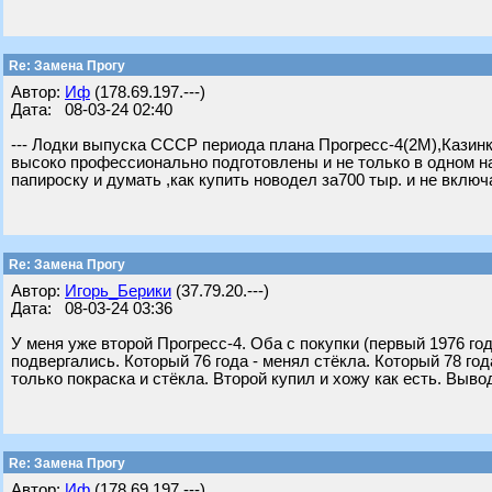
Re: Замена Прогу
Автор:
Иф
(178.69.197.---)
Дата: 08-03-24 02:40
--- Лодки выпуска СССР периода плана Прогресс-4(2М),Казинк
высоко профессионально подготовлены и не только в одном н
папироску и думать ,как купить новодел за700 тыр. и не включ
Re: Замена Прогу
Автор:
Игорь_Берики
(37.79.20.---)
Дата: 08-03-24 03:36
У меня уже второй Прогресс-4. Оба с покупки (первый 1976 го
подвергались. Который 76 года - менял стёкла. Который 78 год
только покраска и стёкла. Второй купил и хожу как есть. Выв
Re: Замена Прогу
Автор:
Иф
(178.69.197.---)