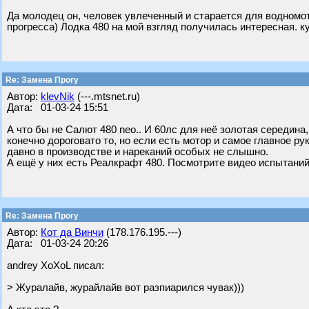
Да молодец он, человек увлеченный и старается для водномот
прогресса) Лодка 480 на мой взгляд получилась интересная. к
Re: Замена Прогу
Автор:
klevNik
(---.mtsnet.ru)
Дата: 01-03-24 15:51
А что бы не Салют 480 neo.. И 60лс для неё золотая середина, 
конечно дороговато то, но если есть мотор и самое главное ру
давно в производстве и нареканий особых не слышно.
А ещё у них есть Реалкрафт 480. Посмотрите видео испытаний
Re: Замена Прогу
Автор:
Кот да Винчи
(178.176.195.---)
Дата: 01-03-24 20:26
andrey XoXoL писал:
> Журалайв, журайлайв вот разпиарился чувак)))