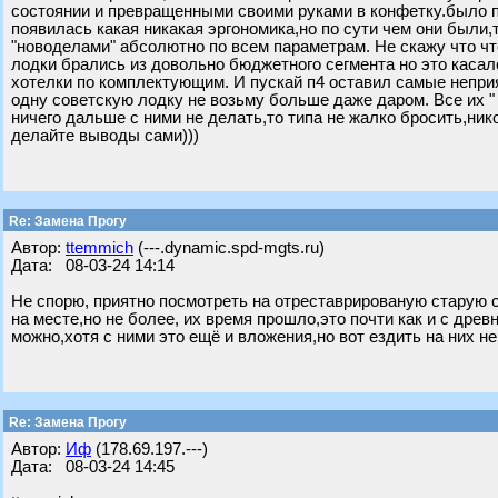
состоянии и превращенными своими руками в конфетку.было п
появилась какая никакая эргономика,но по сути чем они были,
"новоделами" абсолютно по всем параметрам. Не скажу что чт
лодки брались из довольно бюджетного сегмента но это касал
хотелки по комплектующим. И пускай п4 оставил самые неприя
одну советскую лодку не возьму больше даже даром. Все их " 
ничего дальше с ними не делать,то типа не жалко бросить,нико
делайте выводы сами)))
Re: Замена Прогу
Автор:
ttemmich
(---.dynamic.spd-mgts.ru)
Дата: 08-03-24 14:14
Не спорю, приятно посмотреть на отреставрированую старую 
на месте,но не более, их время прошло,это почти как и с др
можно,хотя с ними это ещё и вложения,но вот ездить на них не
Re: Замена Прогу
Автор:
Иф
(178.69.197.---)
Дата: 08-03-24 14:45