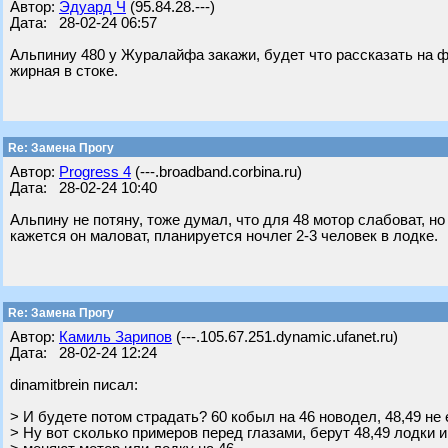
Автор:
Эдуард Ч
(95.84.28.---)
Дата: 28-02-24 06:57
Альпиниу 480 у Журалайфа закажи, будет что рассказать на ф
жирная в стоке.
Re: Замена Прогу
Автор:
Progress 4
(---.broadband.corbina.ru)
Дата: 28-02-24 10:40
Альпину не потяну, тоже думал, что для 48 мотор слабоват, но 
кажется он маловат, планируется ночлег 2-3 человек в лодке.
Re: Замена Прогу
Автор:
Камиль Зарипов
(---.105.67.251.dynamic.ufanet.ru)
Дата: 28-02-24 12:24
dinamitbrein писал:
> И будете потом страдать? 60 кобыл на 46 новодел, 48,49 не
> Ну вот сколько примеров перед глазами, берут 48,49 лодки и 