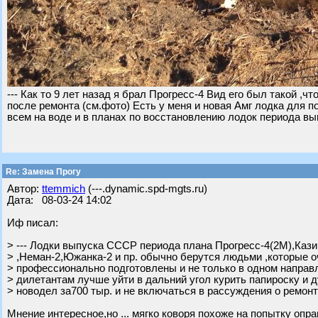
--- Как то 9 лет назад я брал Прогресс-4 Вид его был такой ,ч
после ремонта (см.фото) Есть у меня и новая Амг лодка для п
всем на воде и в планах по восстановлению лодок периода в
Re: Замена Прогу
Автор:
ttemmich
(---.dynamic.spd-mgts.ru)
Дата: 08-03-24 14:02
Иф писал:
> --- Лодки выпуска СССР периода плана Прогресс-4(2М),Кази
> ,Неман-2,Южанка-2 и пр. обычно берутся людьми ,которые 
> профессионально подготовлены и не только в одном направ
> дилетантам лучше уйти в дальний угол курить папироску и д
> новодел за700 тыр. и не включаться в рассуждения о ремонта
Мнение интересное,но ... мягко коворя похоже на попытку опр