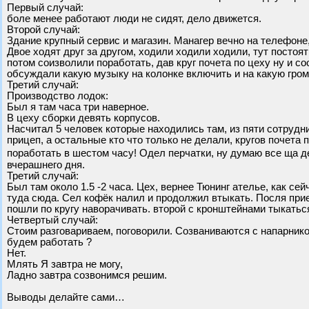
Первый случай:
боле менее работают люди не сидят, дело движется.
Второй случай:
Здание крупный сервис и магазин. Манагер вечно на телефоне,
Двое ходят друг за другом, ходили ходили ходили, тут посто
потом соизволили поработать, дав круг почета по цеху ну и с
обсуждали какую музыку на колонке включить и на какую гром
Третий случай:
Производство лодок:
Был я там часа три наверное.
В цеху сборки девять корпусов.
Насчитал 5 человек которые находились там, из пяти сотрудни
прицеп, а остальные кто что только не делали, кругов почета
поработать в шестом часу! Одел перчатки, ну думаю все ща д
вчерашнего дня.
Третий случай:
Был там около 1.5 -2 часа. Цех, вернее Тюнинг ателье, как с
туда сюда. Сел кофёк налил и продолжил втыкать. Посля прие
пошли по кругу наворачивать. второй с кронштейнами тыкаться
Четвертый случай:
Стоим разговариваем, поговорили. Созваниваются с напарнико
будем работать ?
Нет.
Млять Я завтра не могу,
Ладно завтра созвонимся решим.
Выводы делайте сами…