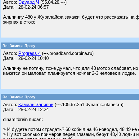
Автор:
Эдуард Ч
(95.84.28.---)
Дата: 28-02-24 06:57
Альпиниу 480 у Журалайфа закажи, будет что рассказать на ф
жирная в стоке.
Re: Замена Прогу
Автор:
Progress 4
(---.broadband.corbina.ru)
Дата: 28-02-24 10:40
Альпину не потяну, тоже думал, что для 48 мотор слабоват, но 
кажется он маловат, планируется ночлег 2-3 человек в лодке.
Re: Замена Прогу
Автор:
Камиль Зарипов
(---.105.67.251.dynamic.ufanet.ru)
Дата: 28-02-24 12:24
dinamitbrein писал:
> И будете потом страдать? 60 кобыл на 46 новодел, 48,49 не
> Ну вот сколько примеров перед глазами, берут 48,49 лодки и 