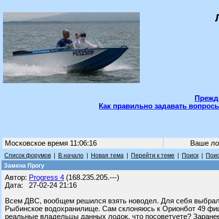
Прежде
Как правильно задавать вопросы
Московское время 11:06:16
Ваше ло
Список форумов
|
В начало
|
Новая тема
|
Перейти к теме
|
Поиск
|
Поис
Замена Прогу
Автор:
Progress 4
(168.235.205.---)
Дата: 27-02-24 21:16
Всем ДВС, вообщем решился взять новодел. Для себя выбрал 
Рыбинское водохранилище. Сам склоняюсь к Орионбот 49 фиш, 
реальные владельцы данных лодок, что посоветуете? Заранее