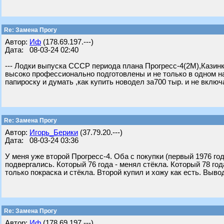
Re: Замена Прогу
Автор:
Иф
(178.69.197.---)
Дата: 08-03-24 02:40
--- Лодки выпуска СССР периода плана Прогресс-4(2М),Казинк
высоко профессионально подготовлены и не только в одном н
папироску и думать ,как купить новодел за700 тыр. и не включ
Re: Замена Прогу
Автор:
Игорь_Берики
(37.79.20.---)
Дата: 08-03-24 03:36
У меня уже второй Прогресс-4. Оба с покупки (первый 1976 го
подвергались. Который 76 года - менял стёкла. Который 78 год
только покраска и стёкла. Второй купил и хожу как есть. Выв
Re: Замена Прогу
Автор:
Иф
(178.69.197.---)