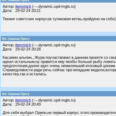
Re: Замена Прогу
Автор:
ttemmich
(---.dynamic.spd-mgts.ru)
Дата: 29-02-24 20:21
Тюнинг советских корпусов тупиковая ветвь,пройдено на себе)
Re: Замена Прогу
Автор:
ttemmich
(---.dynamic.spd-mgts.ru)
Дата: 29-02-24 20:28
Касаемо альпин...Жура поучаствовал в данном проекте со сво
идеал остальным,ну нравится ему якобы больше рыбу ловить н
предпочтения,далее идет очень немаленький итоговый ценник 
Справедливости ради речь сейчас про младшие модели,которы
качества,так и остались.
Re: Замена Прогу
Автор:
ttemmich
(---.dynamic.spd-mgts.ru)
Дата: 29-02-24 20:49
Для себя выбрал Орион,не первый корпус этого производителя