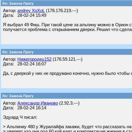
Re: Замена Прогу
Автор:
andrey XoXoL
(178.176.219.---)
Дата: 28-02-24 15:49
Я выбрал 49 Фиш. При такой цене за альпину можно в Орион с
получается проблема с открыванием дверки. Решил что сдела
Re: Замена Прогу
Автор:
Нижегородец152
(176.59.121.---)
Дата: 28-02-24 16:07
Да, с дверкой у них не продумано конечно, нужно было чтобы 
Re: Замена Прогу
Автор:
Александр Иваново
(2.92.3.---)
Дата: 28-02-24 16:14
Эдуард Ч писал:
> Альпиниу 480 у Журалайфа закажи, будет что рассказать н
> уверяет что она под 60 кой едет и комплектация жирная в ст