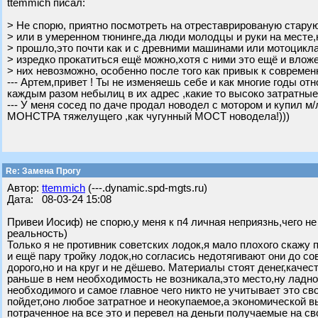
ttemmich писал:
> Не спорю, приятно посмотреть на отреставрированую старую
> или в умеренном тюнинге,да люди молодцы и руки на месте,
> прошло,это почти как и с древними машинами или мотоцикл
> изредко прокатиться ещё можно,хотя с ними это ещё и вложе
> них невозможно, особенно после того как привык к современн
--- Артем,привет ! Ты не изменяешь себе и как многие годы 
каждым разом небылиц в их адрес ,какие то высоко затратные
--- У меня сосед по даче продал новодел с мотором и купил м
МОНСТРА тяжелущего ,как чугунный МОСТ новодела!)))
Re: Замена Прогу
Автор:
ttemmich
(---.dynamic.spd-mgts.ru)
Дата: 08-03-24 15:08
Привеи Иосиф) не спорю,у меня к п4 личная неприязнь,чего н
реальность)
Только я не противник советских лодок,я мало плохого скажу п
и ещё пару тройку лодок,но согласись недотягивают они до со
дорого,но и на круг и не дёшево. Материалы стоят денег,каче
раньше в нем необходимость не возникала,это место,ну ладно 
необходимого и самое главное чего никто не учитывает это св
пойдет,оно любое затратное и неокупаемое,а экономической вы
потраченное на все это и перевел на деньги получаемые на с