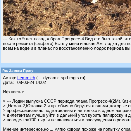
--- Как то 9 лет назад я брал Прогресс-4 Вид его был такой ,ч
после ремонта (см.фото) Есть у меня и новая Амг лодка для п
всем на воде и в планах по восстановлению лодок периода в
Re: Замена Прогу
Автор:
ttemmich
(---.dynamic.spd-mgts.ru)
Дата: 08-03-24 14:02
Иф писал:
> --- Лодки выпуска СССР периода плана Прогресс-4(2М),Кази
> ,Неман-2,Южанка-2 и пр. обычно берутся людьми ,которые 
> профессионально подготовлены и не только в одном направ
> дилетантам лучше уйти в дальний угол курить папироску и д
> новодел за700 тыр. и не включаться в рассуждения о ремонта
Мнение интересное,но ... мягко коворя похоже на попытку опр