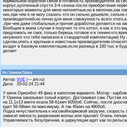
нормальной обратной связи и готовность производителя за св
корпус,купленный спустя 3-4 сезона после приобретения перв
некоторые моменты для меня непонятные,но в мелочах,как го
них,при чем я не могу сказать что он сильно дешевле, сильно
производителей,но лично для меня совокупность всего этого,а 
,при чем даже глобальные,и прочие доработки делаются на за
Вообщем в моем случае я получил то что хотел, и как я это в
предложить не смог, только берешь готовое и в тюнинг,что вр
негужного что тебе напихали в стандартной комплектации) Ну
сделан,опять к крупным и известным производителям относитс
входит в базовую комплектацию,если разница в 100 тыс и буд
делает
Re: Замена Прогу
Автор:
VVE
(---.jinr.ru)
Дата: 29-02-24 21:44
У меня Орионбот 49 фиш в капотном варианте. Мотор - карбов
У Ориона заказывал голый корпус. Достраивал сам. Пустая лод
на 11.1х13 винте ехала 58-61кмч 6050об. Сейчас, после доос
едет 56-58кмч по максимуму. А так 45кмч на 4800об.
Лодка нечуствительна к носовой\кормовой загрузке, скорость 
зависит мягкость разрезания волны или прыгает. Очень легкая
Управляемость безупречная, в циркуляции идет как по рельса