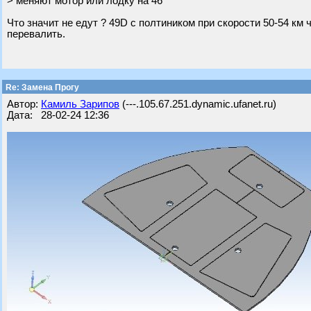
> меняют мотор или лодку на 46
Что значит не едут ? 49D с полтиником при скорости 50-54 км ч
перевалить.
Re: Замена Прогу
Автор:
Камиль Зарипов
(---.105.67.251.dynamic.ufanet.ru)
Дата: 28-02-24 12:36