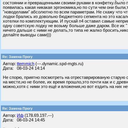
состоянии и превращенными своими руками в конфетку.было п
появилась какая никакая эргономика,но по сути чем они были,
"новоделами" абсолютно по всем параметрам. Не скажу что чт
лодки брались из довольно бюджетного сегмента но это касал
хотелки по комплектующим. И пускай п4 оставил самые неприя
одну советскую лодку не возьму больше даже даром. Все их " 
ничего дальше с ними не делать,то типа не жалко бросить,нико
делайте выводы сами)))
Re: Замена Прогу
Автор:
ttemmich
(---.dynamic.spd-mgts.ru)
Дата: 08-03-24 14:14
Не спорю, приятно посмотреть на отреставрированую старую 
на месте,но не более, их время прошло,это почти как и с др
можно,хотя с ними это ещё и вложения,но вот ездить на них не
Re: Замена Прогу
Автор:
Иф
(178.69.197.---)
Дата: 08-03-24 14:45