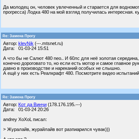
Да молодец он, человек увлеченный и старается для водномот
прогресса) Лодка 480 на мой взгляд получилась интересная. к
Re: Замена Прогу
Автор:
klevNik
(---.mtsnet.ru)
Дата: 01-03-24 15:51
А что бы не Салют 480 neo.. И 60лс для неё золотая середина, 
конечно дороговато то, но если есть мотор и самое главное ру
давно в производстве и нареканий особых не слышно.
А ещё у них есть Реалкрафт 480. Посмотрите видео испытаний
Re: Замена Прогу
Автор:
Кот да Винчи
(178.176.195.---)
Дата: 01-03-24 20:26
andrey XoXoL писал:
> Журалайв, журайлайв вот разпиарился чувак)))