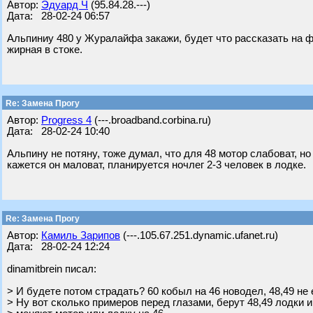
Автор:
Эдуард Ч
(95.84.28.---)
Дата: 28-02-24 06:57
Альпиниу 480 у Журалайфа закажи, будет что рассказать на ф
жирная в стоке.
Re: Замена Прогу
Автор:
Progress 4
(---.broadband.corbina.ru)
Дата: 28-02-24 10:40
Альпину не потяну, тоже думал, что для 48 мотор слабоват, но 
кажется он маловат, планируется ночлег 2-3 человек в лодке.
Re: Замена Прогу
Автор:
Камиль Зарипов
(---.105.67.251.dynamic.ufanet.ru)
Дата: 28-02-24 12:24
dinamitbrein писал:
> И будете потом страдать? 60 кобыл на 46 новодел, 48,49 не
> Ну вот сколько примеров перед глазами, берут 48,49 лодки и 