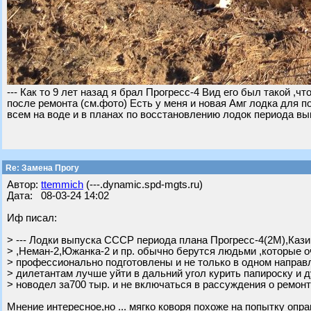
--- Как то 9 лет назад я брал Прогресс-4 Вид его был такой ,ч
после ремонта (см.фото) Есть у меня и новая Амг лодка для п
всем на воде и в планах по восстановлению лодок периода в
Re: Замена Прогу
Автор:
ttemmich
(---.dynamic.spd-mgts.ru)
Дата: 08-03-24 14:02
Иф писал:
> --- Лодки выпуска СССР периода плана Прогресс-4(2М),Кази
> ,Неман-2,Южанка-2 и пр. обычно берутся людьми ,которые 
> профессионально подготовлены и не только в одном направ
> дилетантам лучше уйти в дальний угол курить папироску и д
> новодел за700 тыр. и не включаться в рассуждения о ремонта
Мнение интересное,но ... мягко коворя похоже на попытку опр