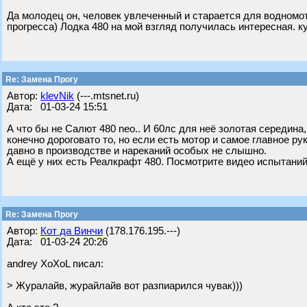
Да молодец он, человек увлеченный и старается для водномот
прогресса) Лодка 480 на мой взгляд получилась интересная. к
Re: Замена Прогу
Автор:
klevNik
(---.mtsnet.ru)
Дата: 01-03-24 15:51
А что бы не Салют 480 neo.. И 60лс для неё золотая середина, 
конечно дороговато то, но если есть мотор и самое главное ру
давно в производстве и нареканий особых не слышно.
А ещё у них есть Реалкрафт 480. Посмотрите видео испытаний
Re: Замена Прогу
Автор:
Кот да Винчи
(178.176.195.---)
Дата: 01-03-24 20:26
andrey XoXoL писал:
> Журалайв, журайлайв вот разпиарился чувак)))