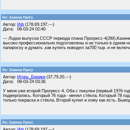
Re: Замена Прогу
Автор:
Иф
(178.69.197.---)
Дата: 08-03-24 02:40
--- Лодки выпуска СССР периода плана Прогресс-4(2М),Казинк
высоко профессионально подготовлены и не только в одном н
папироску и думать ,как купить новодел за700 тыр. и не включ
Re: Замена Прогу
Автор:
Игорь_Берики
(37.79.20.---)
Дата: 08-03-24 03:36
У меня уже второй Прогресс-4. Оба с покупки (первый 1976 го
подвергались. Который 76 года - менял стёкла. Который 78 год
только покраска и стёкла. Второй купил и хожу как есть. Выв
Re: Замена Прогу
Автор:
Иф
(178.69.197.---)