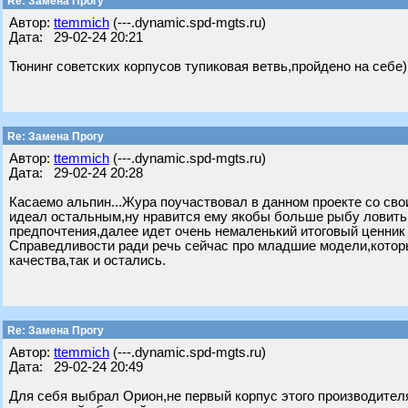
Re: Замена Прогу
Автор:
ttemmich
(---.dynamic.spd-mgts.ru)
Дата: 29-02-24 20:21
Тюнинг советских корпусов тупиковая ветвь,пройдено на себе)
Re: Замена Прогу
Автор:
ttemmich
(---.dynamic.spd-mgts.ru)
Дата: 29-02-24 20:28
Касаемо альпин...Жура поучаствовал в данном проекте со сво
идеал остальным,ну нравится ему якобы больше рыбу ловить н
предпочтения,далее идет очень немаленький итоговый ценник 
Справедливости ради речь сейчас про младшие модели,которы
качества,так и остались.
Re: Замена Прогу
Автор:
ttemmich
(---.dynamic.spd-mgts.ru)
Дата: 29-02-24 20:49
Для себя выбрал Орион,не первый корпус этого производителя