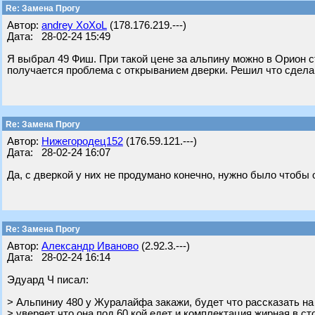
Re: Замена Прогу
Автор:
andrey XoXoL
(178.176.219.---)
Дата: 28-02-24 15:49
Я выбрал 49 Фиш. При такой цене за альпину можно в Орион с
получается проблема с открыванием дверки. Решил что сдела
Re: Замена Прогу
Автор:
Нижегородец152
(176.59.121.---)
Дата: 28-02-24 16:07
Да, с дверкой у них не продумано конечно, нужно было чтобы 
Re: Замена Прогу
Автор:
Александр Иваново
(2.92.3.---)
Дата: 28-02-24 16:14
Эдуард Ч писал:
> Альпиниу 480 у Журалайфа закажи, будет что рассказать н
> уверяет что она под 60 кой едет и комплектация жирная в ст