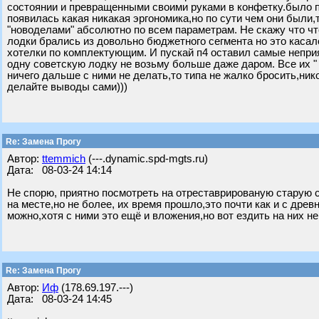
состоянии и превращенными своими руками в конфетку.было п
появилась какая никакая эргономика,но по сути чем они были,
"новоделами" абсолютно по всем параметрам. Не скажу что чт
лодки брались из довольно бюджетного сегмента но это касал
хотелки по комплектующим. И пускай п4 оставил самые неприя
одну советскую лодку не возьму больше даже даром. Все их " 
ничего дальше с ними не делать,то типа не жалко бросить,нико
делайте выводы сами)))
Re: Замена Прогу
Автор:
ttemmich
(---.dynamic.spd-mgts.ru)
Дата: 08-03-24 14:14
Не спорю, приятно посмотреть на отреставрированую старую 
на месте,но не более, их время прошло,это почти как и с др
можно,хотя с ними это ещё и вложения,но вот ездить на них не
Re: Замена Прогу
Автор:
Иф
(178.69.197.---)
Дата: 08-03-24 14:45