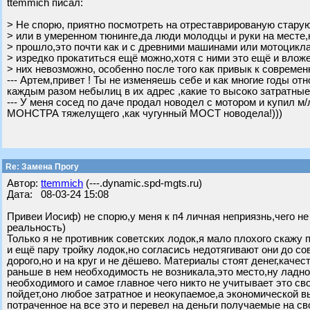
ttemmich писал:
> Не спорю, приятно посмотреть на отреставрированую старую
> или в умеренном тюнинге,да люди молодцы и руки на месте,
> прошло,это почти как и с древними машинами или мотоцикл
> изредко прокатиться ещё можно,хотя с ними это ещё и вложе
> них невозможно, особенно после того как привык к современн
--- Артем,привет ! Ты не изменяешь себе и как многие годы 
каждым разом небылиц в их адрес ,какие то высоко затратные
--- У меня сосед по даче продал новодел с мотором и купил м
МОНСТРА тяжелущего ,как чугунный МОСТ новодела!)))
Re: Замена Прогу
Автор:
ttemmich
(---.dynamic.spd-mgts.ru)
Дата: 08-03-24 15:08
Привеи Иосиф) не спорю,у меня к п4 личная неприязнь,чего н
реальность)
Только я не противник советских лодок,я мало плохого скажу п
и ещё пару тройку лодок,но согласись недотягивают они до со
дорого,но и на круг и не дёшево. Материалы стоят денег,каче
раньше в нем необходимость не возникала,это место,ну ладно 
необходимого и самое главное чего никто не учитывает это св
пойдет,оно любое затратное и неокупаемое,а экономической вы
потраченное на все это и перевел на деньги получаемые на с