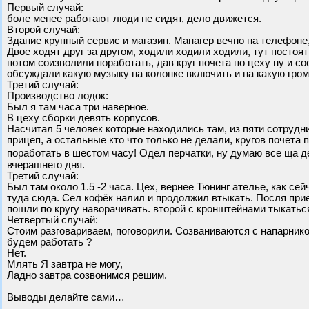
Первый случай:
боле менее работают люди не сидят, дело движется.
Второй случай:
Здание крупный сервис и магазин. Манагер вечно на телефоне,
Двое ходят друг за другом, ходили ходили ходили, тут посто
потом соизволили поработать, дав круг почета по цеху ну и с
обсуждали какую музыку на колонке включить и на какую гром
Третий случай:
Производство лодок:
Был я там часа три наверное.
В цеху сборки девять корпусов.
Насчитал 5 человек которые находились там, из пяти сотрудни
прицеп, а остальные кто что только не делали, кругов почета
поработать в шестом часу! Одел перчатки, ну думаю все ща д
вчерашнего дня.
Третий случай:
Был там около 1.5 -2 часа. Цех, вернее Тюнинг ателье, как с
туда сюда. Сел кофёк налил и продолжил втыкать. Посля прие
пошли по кругу наворачивать. второй с кронштейнами тыкаться
Четвертый случай:
Стоим разговариваем, поговорили. Созваниваются с напарнико
будем работать ?
Нет.
Млять Я завтра не могу,
Ладно завтра созвонимся решим.
Выводы делайте сами…