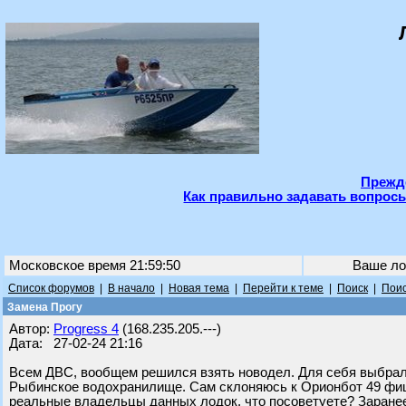
Прежде
Как правильно задавать вопросы
Московское время 21:59:50
Ваше ло
Список форумов
|
В начало
|
Новая тема
|
Перейти к теме
|
Поиск
|
Поис
Замена Прогу
Автор:
Progress 4
(168.235.205.---)
Дата: 27-02-24 21:16
Всем ДВС, вообщем решился взять новодел. Для себя выбрал 
Рыбинское водохранилище. Сам склоняюсь к Орионбот 49 фиш, 
реальные владельцы данных лодок, что посоветуете? Заранее