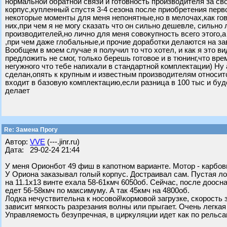
нормальной обратной связи и готовность производителя за св
корпус,купленный спустя 3-4 сезона после приобретения перв
некоторые моменты для меня непонятные,но в мелочах,как го
них,при чем я не могу сказать что он сильно дешевле, сильно
производителей,но лично для меня совокупность всего этого,а 
,при чем даже глобальные,и прочие доработки делаются на за
Вообщем в моем случае я получил то что хотел, и как я это в
предложить не смог, только берешь готовое и в тюнинг,что вр
негужного что тебе напихали в стандартной комплектации) Ну
сделан,опять к крупным и известным производителям относитс
входит в базовую комплектацию,если разница в 100 тыс и буд
делает
Re: Замена Прогу
Автор:
VVE
(---.jinr.ru)
Дата: 29-02-24 21:44
У меня Орионбот 49 фиш в капотном варианте. Мотор - карбов
У Ориона заказывал голый корпус. Достраивал сам. Пустая лод
на 11.1х13 винте ехала 58-61кмч 6050об. Сейчас, после доос
едет 56-58кмч по максимуму. А так 45кмч на 4800об.
Лодка нечуствительна к носовой\кормовой загрузке, скорость 
зависит мягкость разрезания волны или прыгает. Очень легкая
Управляемость безупречная, в циркуляции идет как по рельса