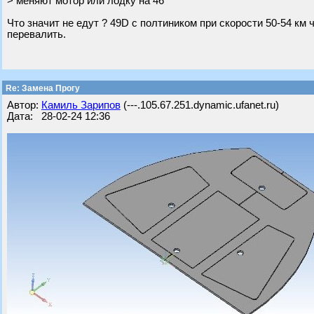
> меняют мотор или лодку на 46
Что значит не едут ? 49D с полтиником при скорости 50-54 км ч
перевалить.
Re: Замена Прогу
Автор:
Камиль Зарипов
(---.105.67.251.dynamic.ufanet.ru)
Дата: 28-02-24 12:36