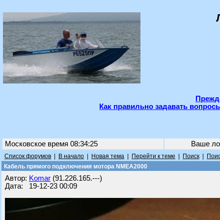
Прежде
Как правильно задавать вопросы
Московское время 08:34:25
Ваше ло
Список форумов
|
В начало
|
Новая тема
|
Перейти к теме
|
Поиск
|
Поис
Кабель прямого подключения мотора NMEA2000
Автор:
Komar
(91.226.165.---)
Дата: 19-12-23 00:09