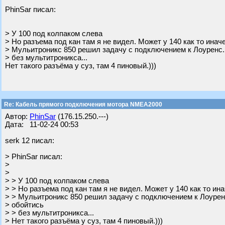
PhinSar писал:
> У 100 под колпаком слева
> Но разъема под кан там я не видел. Может у 140 как то иначе
> Мульитроникс 850 решил задачу с подключением к Лоуренс.,
> без мультитроникса...
Нет такого разъёма у суз, там 4 пиновый.)))
Re: Кабель прямого подключения мотора NMEA2000
Автор:
PhinSar
(176.15.250.---)
Дата: 11-02-24 00:53
serk 12 писал:
> PhinSar писал:
>
>
> > У 100 под колпаком слева
> > Но разъема под кан там я не видел. Может у 140 как то ина
> > Мульитроникс 850 решил задачу с подключением к Лоуренс
> обойтись
> > без мультитроникса...
> Нет такого разъёма у суз, там 4 пиновый.)))