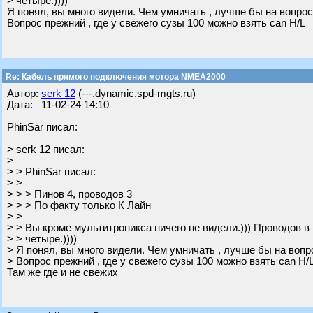
> четыре.))))
Я понял, вы много видели. Чем умничать , лучше бы на вопрос
Вопрос прежний , где у свежего сузы 100 можно взять can H/L
Re: Кабель прямого подключения мотора NMEA2000
Автор:
serk 12
(---.dynamic.spd-mgts.ru)
Дата: 11-02-24 14:10
PhinSar писал:
> serk 12 писал:
>
> > PhinSar писал:
> >
> > > Пинов 4, проводов 3
> > > По факту только К Лайн
> >
> > Вы кроме мультитроникса ничего не видели.))) Проводов в
> > четыре.))))
> Я понял, вы много видели. Чем умничать , лучше бы на вопр
> Вопрос прежний , где у свежего сузы 100 можно взять can H/
Там же где и не свежих