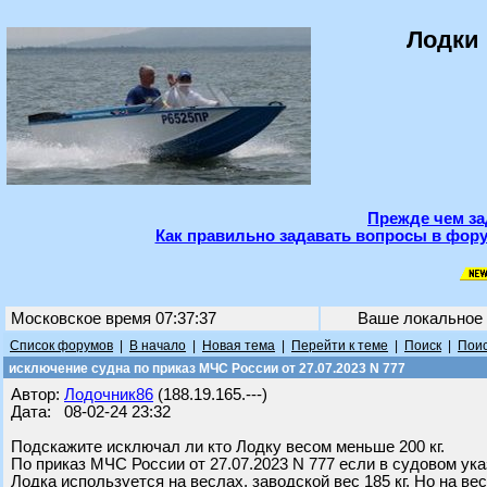
Лодки 
Прежде чем за
Как правильно задавать вопросы в фору
Московское время 07:37:37
Ваше локальное
Список форумов
|
В начало
|
Новая тема
|
Перейти к теме
|
Поиск
|
Поис
исключение судна по приказ МЧС России от 27.07.2023 N 777
Автор:
Лодочник86
(188.19.165.---)
Дата: 08-02-24 23:32
Подскажите исключал ли кто Лодку весом меньше 200 кг.
По приказ МЧС России от 27.07.2023 N 777 если в судовом ука
Лодка используется на веслах, заводской вес 185 кг. Но на вес