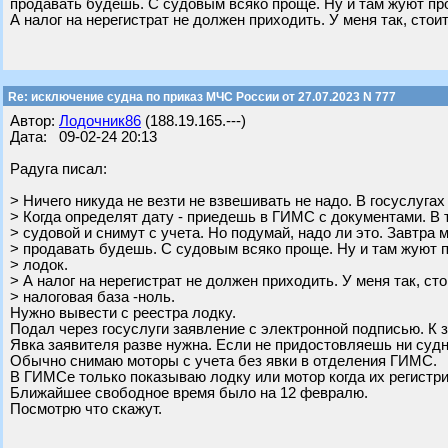
продавать будешь. С судовым всяко проще. Ну и там жуют про
А налог на нерегистрат не должен приходить. У меня так, стоит
Re: исключение судна по приказ МЧС России от 27.07.2023 N 777
Автор:
Лодочник86
(188.19.165.---)
Дата: 09-02-24 20:13
Радуга писал:
> Ничего никуда не везти не взвешивать не надо. В госуслугах
> Когда определят дату - приедешь в ГИМС с документами. В т
> судовой и снимут с учета. Но подумай, надо ли это. Завтра 
> продавать будешь. С судовым всяко проще. Ну и там жуют 
> лодок.
> А налог на нерегистрат не должен приходить. У меня так, ст
> налоговая база -ноль.
Нужно вывести с реестра лодку.
Подал через госуслуги заявление с электронной подписью. К
Явка заявителя разве нужна. Если не придостовляешь ни судн
Обычно снимаю моторы с учета без явки в отделения ГИМС.
В ГИМСе только показываю лодку или мотор когда их регистр
Ближайшее свободное время было на 12 февралю.
Посмотрю что скажут.