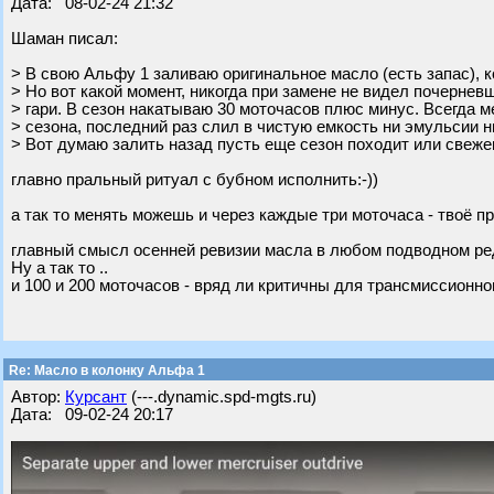
Дата: 08-02-24 21:32
Шаман писал:
> В свою Альфу 1 заливаю оригинальное масло (есть запас), 
> Но вот какой момент, никогда при замене не видел почернев
> гари. В сезон накатываю 30 моточасов плюс минус. Всегда м
> сезона, последний раз слил в чистую емкость ни эмульсии ни 
> Вот думаю залить назад пусть еще сезон походит или свеже
главно пральный ритуал с бубном исполнить:-))
а так то менять можешь и через каждые три моточаса - твоё пра
главный смысл осенней ревизии масла в любом подводном ред
Ну а так то ..
и 100 и 200 моточасов - вряд ли критичны для трансмиссионног
Re: Масло в колонку Альфа 1
Автор:
Курсант
(---.dynamic.spd-mgts.ru)
Дата: 09-02-24 20:17