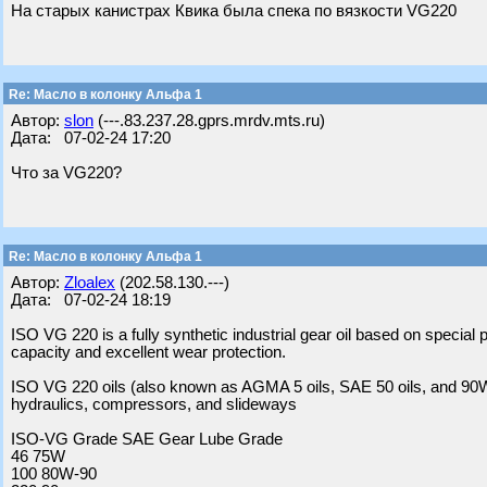
На старых канистрах Квика была спека по вязкости VG220
Re: Масло в колонку Альфа 1
Автор:
slon
(---.83.237.28.gprs.mrdv.mts.ru)
Дата: 07-02-24 17:20
Что за VG220?
Re: Масло в колонку Альфа 1
Автор:
Zloalex
(202.58.130.---)
Дата: 07-02-24 18:19
ISO VG 220 is a fully synthetic industrial gear oil based on special p
capacity and excellent wear protection.
ISO VG 220 oils (also known as AGMA 5 oils, SAE 50 oils, and 90WT G
hydraulics, compressors, and slideways
ISO-VG Grade SAE Gear Lube Grade
46 75W
100 80W-90