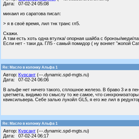
Дата: 07-02-24 05:08
михаил из саратова писал:
> я в своё время, лил тнк транс гл5.
Скажи.
А там есть хоть одна втулка/ опорная шайба с бронзы/меди/ла
Если нет - таки да. ГЛ5 - самый помидор ( ну воняет "жопой Са
Re: Масло в колонку Альфа 1
Автор:
Курсант
(---.dynamic.spd-mgts.ru)
Дата: 07-02-24 06:06
В альфе нет ничего такого, сплошное железо. В браво 3 и в п
цветмета, видимо по смыслу то же самое, что синхронизаторы
квиксильвера. Себе залью лукойл GL5, я его же лил в редукто
Re: Масло в колонку Альфа 1
Автор:
Курсант
(---.dynamic.spd-mgts.ru)
Дата: 07-02-24 06:17