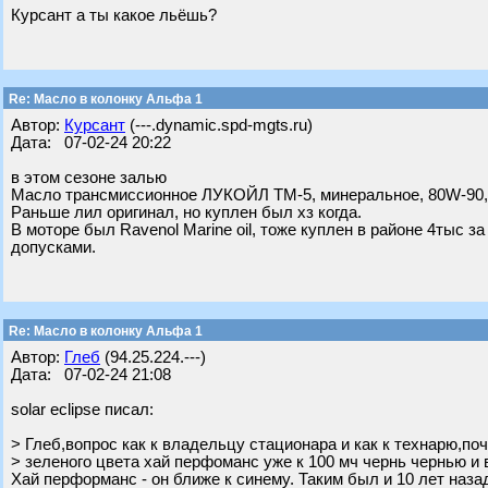
Курсант а ты какое льёшь?
Re: Масло в колонку Альфа 1
Автор:
Курсант
(---.dynamic.spd-mgts.ru)
Дата: 07-02-24 20:22
в этом сезоне залью
Масло трансмиссионное ЛУКОЙЛ ТМ-5, минеральное, 80W-90,
Раньше лил оригинал, но куплен был хз когда.
В моторе был Ravenol Marine oil, тоже куплен в районе 4тыс
допусками.
Re: Масло в колонку Альфа 1
Автор:
Глеб
(94.25.224.---)
Дата: 07-02-24 21:08
solar eclipse писал:
> Глеб,вопрос как к владельцу стационара и как к технарю,п
> зеленого цвета хай перфоманс уже к 100 мч чернь чернью и 
Хай перформанс - он ближе к синему. Таким был и 10 лет назад