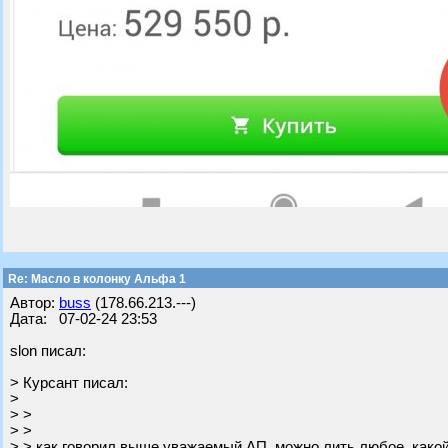
Re: Масло в колонку Альфа 1
Автор:
buss
(178.66.213.---)
Дата: 07-02-24 23:53
slon писал:
> Курсант писал:
>
> >
> >
> > как говорил выше уважаемый АП, можно лить любое, како