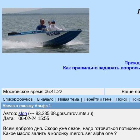
Прежде
Как правильно задавать вопросы
Московское время 06:41:22
Ваше ло
Список форумов
|
В начало
|
Новая тема
|
Перейти к теме
|
Поиск
|
Поис
Масло в колонку Альфа 1
Автор:
slon
(---.83.235.98.gprs.mrdv.mts.ru)
Дата: 06-02-24 15:55
Всем доброго дня. Скоро уже сезон, надо готовиться потихоньк
Какое масло залить в колонку mercruiser alpha one ?