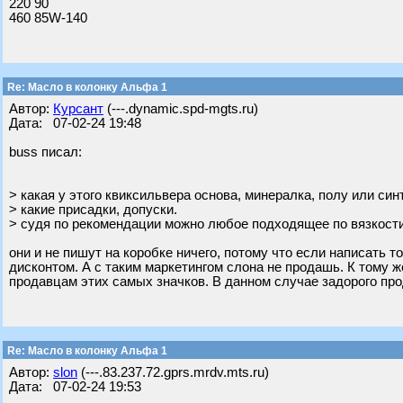
220 90
460 85W-140
Re: Масло в колонку Альфа 1
Автор:
Курсант
(---.dynamic.spd-mgts.ru)
Дата: 07-02-24 19:48
buss писал:
> какая у этого квиксильвера основа, минералка, полу или син
> какие присадки, допуски.
> судя по рекомендации можно любое подходящее по вязкост
они и не пишут на коробке ничего, потому что если написать
дисконтом. А с таким маркетингом слона не продашь. К тому ж
продавцам этих самых значков. В данном случае задорого про
Re: Масло в колонку Альфа 1
Автор:
slon
(---.83.237.72.gprs.mrdv.mts.ru)
Дата: 07-02-24 19:53