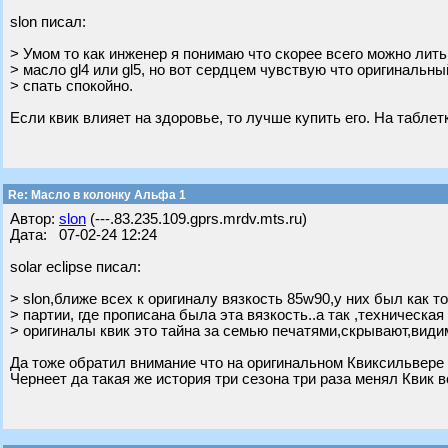
slon писал:
> Умом то как инженер я понимаю что скорее всего можно лит
> масло gl4 или gl5, но вот сердцем чувствую что оригинальн
> спать спокойно.
Если квик влияет на здоровье, то лучше купить его. На табле
Re: Масло в колонку Альфа 1
Автор:
slon
(---.83.235.109.gprs.mrdv.mts.ru)
Дата: 07-02-24 12:24
solar eclipse писал:
> slon,ближе всех к оригиналу вязкость 85w90,у них был как т
> партии, где прописана была эта вязкость..а так ,техническа
> оригиналы квик это тайна за семью печатями,скрывают,види
Да тоже обратил внимание что на оригинальном Квиксильвере 
Чернеет да такая же история три сезона три раза менял Квик в