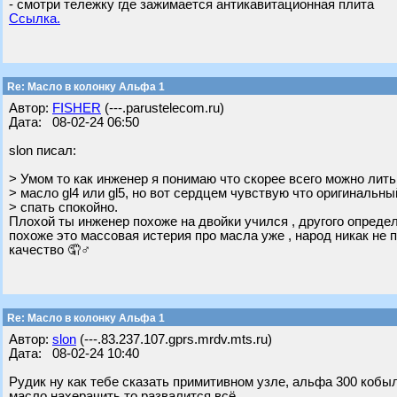
- смотри тележку где зажимается антикавитационная плита
Ссылка.
Re: Масло в колонку Альфа 1
Автор:
FISHER
(---.parustelecom.ru)
Дата: 08-02-24 06:50
slon писал:
> Умом то как инженер я понимаю что скорее всего можно лит
> масло gl4 или gl5, но вот сердцем чувствую что оригинальн
> спать спокойно.
Плохой ты инженер похоже на двойки учился , другого определе
похоже это массовая истерия про масла уже , народ никак не 
качество 🤦♂
Re: Масло в колонку Альфа 1
Автор:
slon
(---.83.237.107.gprs.mrdv.mts.ru)
Дата: 08-02-24 10:40
Рудик ну как тебе сказать примитивном узле, альфа 300 кобы
масло нахерачить то развалится всё.