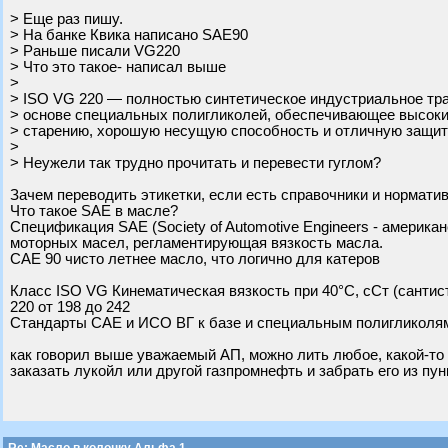
> Еще раз пишу.
> На банке Квика написано SAE90
> Раньше писали VG220
> Что это такое- написал выше
>
> ISO VG 220 — полностью синтетическое индустриальное тр
> основе специальных полигликолей, обеспечивающее высоки
> старению, хорошую несущую способность и отличную защиту
>
> Неужели так трудно прочитать и перевести гуглом?
Зачем переводить этикетки, если есть справочники и нормати
Что такое SAE в масле?
Спецификация SAE (Society of Automotive Engineers - амери
моторных масел, регламентирующая вязкость масла.
САЕ 90 чисто летнее масло, что логично для катеров
Класс ISO VG Кинематическая вязкость при 40°C, сСт (сантис
220 от 198 до 242
Стандарты САЕ и ИСО ВГ к базе и специальным полигликолям 
как говорил выше уважаемый АП, можно лить любое, какой-то
заказать лукойл или другой газпромнефть и забрать его из пун