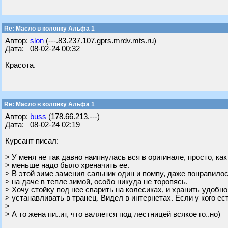
Re: Масло в колонку Альфа 1
Автор:
slon
(---.83.237.107.gprs.mrdv.mts.ru)
Дата: 08-02-24 00:32
Красота.
Re: Масло в колонку Альфа 1
Автор:
buss
(178.66.213.---)
Дата: 08-02-24 02:19
Курсант писал:
> У меня не так давно наипнулась вся в оригинале, просто, как
> меньше надо было хреначить ее.
> В этой зиме заменил сальник один и помпу, даже понравило
> на даче в тепле зимой, особо никуда не торопясь.
> Хочу стойку под нее сварить на колесиках, и хранить удобно
> устанавливать в транец. Видел в интернетах. Если у кого ес
>
> А то жена пи..ит, что валяется под лестницей всякое го..но)