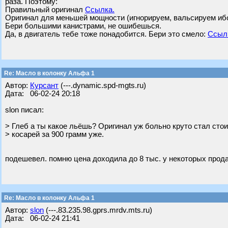
раза. Поэтому:
Правильный оригинал
Ссылка.
Оригинал для меньшей мощности (игнорируем, вальсируем иб
Бери большими канистрами, не ошибешься.
Да, в двигатель тебе тоже понадобится. Бери это смело:
Ссыл
Re: Масло в колонку Альфа 1
Автор:
Курсант
(---.dynamic.spd-mgts.ru)
Дата: 06-02-24 20:18
slon писал:
> Глеб а ты какое льёшь? Оригинал уж больно круто стал стоит
> косарей за 900 грамм уже.
подешевел. помню цена доходила до 8 тыс. у некоторых прод
Re: Масло в колонку Альфа 1
Автор:
slon
(---.83.235.98.gprs.mrdv.mts.ru)
Дата: 06-02-24 21:41