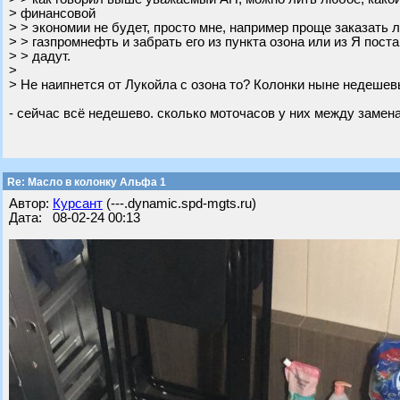
> финансовой
> > экономии не будет, просто мне, например проще заказать 
> > газпромнефть и забрать его из пункта озона или из Я пост
> > дадут.
>
> Не наипнется от Лукойла с озона то? Колонки ныне недешев
- сейчас всё недешево. сколько моточасов у них между замен
Re: Масло в колонку Альфа 1
Автор:
Курсант
(---.dynamic.spd-mgts.ru)
Дата: 08-02-24 00:13