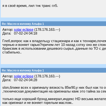
я в своё время, лил тнк транс гл5.
Re: Масло в колонку Альфа 1
Автор:
solar eclipse
(178.176.163.---)
Дата: 07-02-24 04:18
Глеб,вопрос как к владельцу стационара и как к технарю,поч
чернью и воняет гарью?причем лет 10 назад сотку оно же спо
брансвик в использовании дешевого сырья..данные по ТО с де
стабильно..
Re: Масло в колонку Альфа 1
Автор:
solar eclipse
(178.176.163.---)
Дата: 07-02-24 04:28
slon,ближе всех к оригиналу вязкость 85w90,у них был как то о
,техническая документация на оригиналы квик это тайна за с
только ищи хороший брэнд,минерал,индекс HD весьма желателе
как оригинал и не воняет горелым маслом..