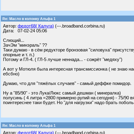
Re: Масло в колонку Альфа 1
Автор:
федот68( Калуга)
(---.broadband.corbina.ru)
Дата: 07-02-24 05:06
Слющий...
ЗачЭм "минэраль" ??
Таки думаю - в сём редукторе бронзовая "силовуха" присутст
опорные и т. п.)
Потому и ГЛ-4. ( ГЛ-5 лучше неннада... - сожрёт "медяху")
А вот у Мотюля была интересная трансмиссионка ( не знаю наск
ебсбно)
Думаю, что для "тяжёлых случаев" - самый деффке помидор.
Ну а "85/90" - это Лука/Люкс самый дешман ( минералка)
полусинь ( 4 литра =2800 примерно рупий на сегодня) - 75/90 вя
поинтереснее таки будет. Но "для нагрузки" надо брать побольш
Re: Масло в колонку Альфа 1
Автор:
федот68( Калуга)
(---.broadband.corbina.ru)