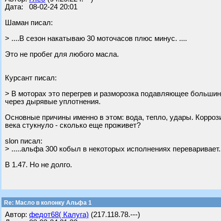
Дата: 08-02-24 20:01
Шаман писал:
> ....В сезон накатываю 30 моточасов плюс минус. ....
Это не пробег для любого масла.
Курсант писал:
> В моторах это перегрев и разморозка подавляющее большинс
через дырявые уплотнения.
Основные причины именно в этом: вода, тепло, удары. Коррози
века стукнуло - сколько еще проживет?
slon писал:
> .....альфа 300 кобыл в некоторых исполнениях переваривает..
В 1.47. Но не долго.
Re: Масло в колонку Альфа 1
Автор:
федот68( Калуга)
(217.118.78.---)