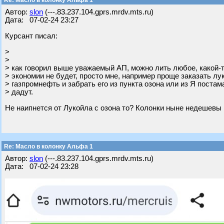
Re: Масло в колонку Альфа 1
Автор:
slon
(---.83.237.104.gprs.mrdv.mts.ru)
Дата: 07-02-24 23:27
Курсант писал:
>
>
> как говорил выше уважаемый АП, можно лить любое, какой-
> экономии не будет, просто мне, например проще заказать лу
> газпромнефть и забрать его из пункта озона или из Я постам
> дадут.
Не наипнется от Лукойла с озона то? Колонки ныне недешевы 
Re: Масло в колонку Альфа 1
Автор:
slon
(---.83.237.104.gprs.mrdv.mts.ru)
Дата: 07-02-24 23:28