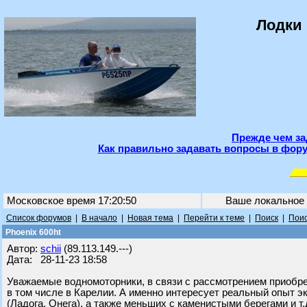
Лодки 
Прежде чем за
Как правильно задавать вопросы в фору
Московское время 17:20:50
Ваше локальное
Список форумов
|
В начало
|
Новая тема
|
Перейти к теме
|
Поиск
|
Поис
Phoenix 600ht
Автор:
schii
(89.113.149.---)
Дата: 28-11-23 18:58
Уважаемые водномоторники, в связи с рассмотрением приобре
в том числе в Карелии. А именно интересует реальный опыт 
(Ладога, Онега), а также меньших с каменистыми берегами и т