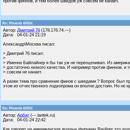
против финнов, и тем более шведов уж совсем не канает.
Re: Phoenix 600ht
Автор:
Дмитрий 76
(178.176.74.---)
Дата: 04-01-24 21:19
Александр\Москва писал:
> Дмитрий 76 писал:
>
> Именно Байлайнер я бы так уж не переоценивал. Из америка
> достаточно низкого качества. И например против финнов, и 
> совсем не канает.
А разве тема про сравнение финов с шведами ? Вопрос был пр
этом из отчественного лодкопрома он вполне достоин. Но не 
Re: Phoenix 600ht
Автор:
Арбат
(---.lantek.ru)
Дата: 04-01-24 22:42
Как говорят на американских водных форумах Baylinеr это лод