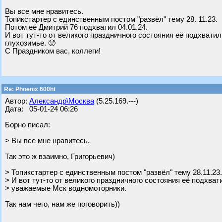
Вы все мне нравитесь.
Топикстартер с единственным постом "развёл" тему 28. 11.23.
Потом её Дмитрий 76 подхватил 04.01.24.
И вот тут-то от великого праздничного состояния её подхва
глухозимье. 🥵
С Праздником вас, коллеги!
Re: Phoenix 600ht
Автор:
Александр\Москва
(5.25.169.---)
Дата: 05-01-24 06:26
Борно писал:
> Вы все мне нравитесь.
Так это ж взаимно, Григорьевич)
> Топикстартер с единственным постом "развёл" тему 28.11.23
> И вот тут-то от великого праздничного состояния её подхва
> уважаемые Мск водномоторники.
Так нам чего, нам же поговорить))