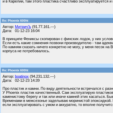
и в Карелии, там этого пластика счастливо эксплуатируется и
Re: Phoenix 600ht
Автор:
МитричЪ
(91.77.161.---)
Дата: 01-12-23 16:04
В принципе Фениксы скопирован с финских лодок, у них услов
Если есть какие сомнения позвони производителю - там адекв
По камням сказать ничего конкретно не могу, у меня песок на В
корпуса не потребовалось.
Re: Phoenix 600ht
Автор:
boatinox
(94.231.132.---)
Дата: 02-12-23 14:39
Про пластик и камни. По виду деятельности встречался с раз
У Phoenix пластик качественный. Сам эксплуатирую пластиковы
каменистому берегу и так или иначе камней этих касаться. Бы
Временами в межсезонье заделываю моринистой эпоксидкой. Н
если эксплуатировать с умом и аккуратно, то вполне получитс