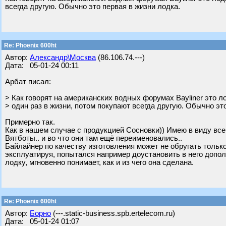
всегда другую. Обычно это первая в жизни лодка.
Re: Phoenix 600ht
Автор:
Александр\Москва
(86.106.74.---)
Дата: 05-01-24 00:11
Арбат писал:
> Как говорят на американских водных форумах Baylinеr это л
> один раз в жизни, потом покупают всегда другую. Обычно эт
Примерно так.
Как в нашем случае с продукцией Сосновки)) Имею в виду в
Вятботы.. и во что они там ещё переименовались..
Байлайнер по качеству изготовления может не обругать только т
эксплуатируя, попытался например доустановить в него допо
лодку, мгновенно понимает, как и из чего она сделана.
Re: Phoenix 600ht
Автор:
Борно
(---.static-business.spb.ertelecom.ru)
Дата: 05-01-24 01:07