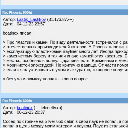
Re: Phoenix 600ht
Автор:
Lastik_Lastikov
(31.173.87.---)
Дата: 04-12-23 23:57
boatinox писал:
> Про пластик и камни. По виду деятельности встречался с р
> отечественных производителей катеров. У Phoenix пластик 
> эксплуатирую пластиковый Bayliner много лет. Иногда прихо
> каменистому берегу и так или иначе камней этих касаться. 
> жёстко, особенно в волну. Царапины есть. Временами в ме
> моринистой эпоксидкой. Не критично ваапще. От части помо
> если эксплуатировать с умом и аккуратно, то вполне получи
а без ума и люмяху порвать - говно вопрос
Re: Phoenix 600ht
Автор:
boatinox
(---.telenettv.ru)
Дата: 06-12-23 20:37
Сосед по стоянке на Silver 650 cabin в свой паук не попал, а п
попал в щель между моим катером и пауком. Паук из стальной