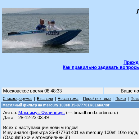
Прежде
Как правильно задавать вопросы
Московское время 08:48:33
Ваше ло
Список форумов
|
В начало
|
Новая тема
|
Перейти к теме
|
Поиск
|
Поис
Масляный фильтр на mercury 100efi 35-877761K01аналог
Автор:
Максимус Филиппиус
(---.broadband.corbina.ru)
Дата: 28-12-23 03:49
Всех с наступающим новым годом!
Ищу аналог фильтра 35-877761K01 на mercury 100efi 10го года,
(Osculati) хочу атомобильный))