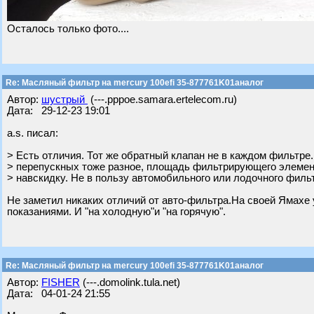
Осталось только фото....
Re: Масляный фильтр на mercury 100efi 35-877761K01аналог
Автор:
шустрый
(---.pppoe.samara.ertelecom.ru)
Дата: 29-12-23 19:01
a.s. писал:
> Есть отличия. Тот же обратный клапан не в каждом фильтре
> перепускных тоже разное, площадь фильтрирующего элемент
> навскидку. Не в пользу автомобильного или лодочного филь
Не заметил никаких отличий от авто-фильтра.На своей Ямахе
показаниями. И "на холодную"и "на горячую".
Re: Масляный фильтр на mercury 100efi 35-877761K01аналог
Автор:
FISHER
(---.domolink.tula.net)
Дата: 04-01-24 21:55