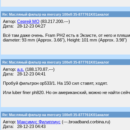
Re: Масляный фильтр на mercury 100efi 35-877761K01аналог
Автор:
Сергей МО
(83.217.200.---)
Дата: 28-12-23 04:27
Всё там даже очень. Fram PH2 есть в Экзисте, от него и пляш
diameter: 93 mm (Approx. 3.66"), Height: 101 mm (Approx. 3.98")
Re: Масляный фильтр на mercury 100efi 35-877761K01аналог
Автор:
a.s.
(188.170.87.---)
Дата: 28-12-23 04:41
Пробуй фильтрон op533/1. На 150 сил ставят, ходят.
Или luber finer ph820. Но он американский, можно не найти сей
Re: Масляный фильтр на mercury 100efi 35-877761K01аналог
Автор:
Максимус Филиппиус
(---.broadband.corbina.ru)
Дата: 28-12-23 04:43