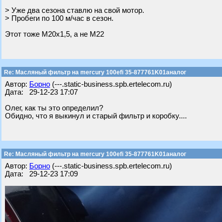
> Уже два сезона ставлю на свой мотор.
> Пробеги по 100 м/час в сезон.
Этот тоже М20х1,5, а не М22
Re: Масляный фильтр на mercury 100efi 35-877761K01аналог
Автор:
Борно
(---.static-business.spb.ertelecom.ru)
Дата: 29-12-23 17:07
Олег, как ты это определил?
Обидно, что я выкинул и старый фильтр и коробку....
Re: Масляный фильтр на mercury 100efi 35-877761K01аналог
Автор:
Борно
(---.static-business.spb.ertelecom.ru)
Дата: 29-12-23 17:09