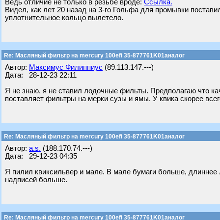
Ведь отличие не только в резьбе вроде:
Ссылка.
Видел, как лет 20 назад на 3-го Гольфа для промывки постави
уплотнительное кольцо вылетело.
Re: Масляный фильтр на mercury 100efi 35-877761K01аналог
Автор:
Максимус Филиппиус
(89.113.147.---)
Дата: 28-12-23 22:11
Я не знаю, я не ставил лодочные фильты. Предполагаю что ка
поставляет фильтры на мерки сузы и ямы. У квика скорее все
Re: Масляный фильтр на mercury 100efi 35-877761K01аналог
Автор:
a.s.
(188.170.74.---)
Дата: 29-12-23 04:35
Я пилил квиксильвер и мале. В мале бумаги больше, длиннее 
надписей больше.
Re: Масляный фильтр на mercury 100efi 35-877761K01аналог