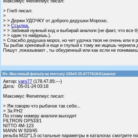
Максимус Филиппиус писал:
> Глеб писал:
>
> > Держи УДОЧКУ от доброго дедушки Мороза:.
> >
Ссылка.
> > Забивай нужный код и выбирай аналоги (не факт, что все б
> > один то найдешь.).
> Спасибо дедушка мороз, но чет удочка твоя не очень или я
Ты рыбак хреновый и еще и глупый к тому же ищешь чернила 
Пишут ,показывают , ты обкуренный или как если не понимае
Re: Масляный фильтр на mercury 100efi 35-877761K01аналог
Автор:
yaro77
(178.47.89.---)
Дата: 05-01-24 03:18
Максимус Филиппиус писал:
> Яж говорю что рыбачок так себе...
> За PH2
По этому номеру аналоги выходят
FILTRON OP533/1
NITTO 4M-123
MANN W 920/45
резьба М22*1,5 остальные параметры в каталогах смотрите по