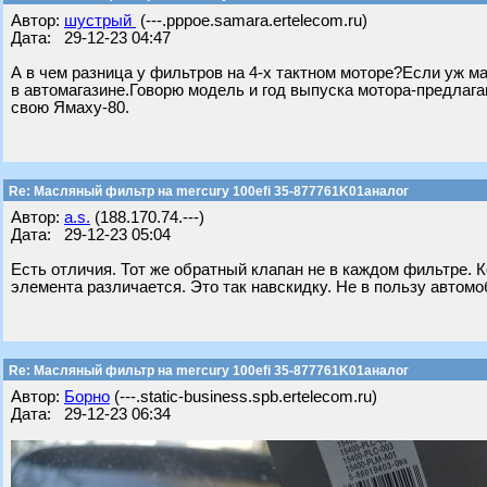
Автор:
шустрый
(---.pppoe.samara.ertelecom.ru)
Дата: 29-12-23 04:47
А в чем разница у фильтров на 4-х тактном моторе?Если уж м
в автомагазине.Говорю модель и год выпуска мотора-предлаг
свою Ямаху-80.
Re: Масляный фильтр на mercury 100efi 35-877761K01аналог
Автор:
a.s.
(188.170.74.---)
Дата: 29-12-23 05:04
Есть отличия. Тот же обратный клапан не в каждом фильтре.
элемента различается. Это так навскидку. Не в пользу автом
Re: Масляный фильтр на mercury 100efi 35-877761K01аналог
Автор:
Борно
(---.static-business.spb.ertelecom.ru)
Дата: 29-12-23 06:34