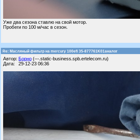
Уже два сезона ставлю на свой мотор.
Пробеги по 100 м/час в сезон.
Re: Масляный фильтр на mercury 100efi 35-877761K01аналог
Автор:
Борно
(---.static-business.spb.ertelecom.ru)
Дата: 29-12-23 06:36