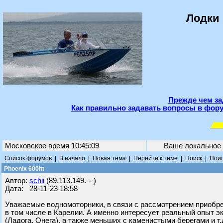
Лодки 
Прежде чем за
Как правильно задавать вопросы в фору
Московское время 10:45:09
Ваше локальное
Список форумов
|
В начало
|
Новая тема
|
Перейти к теме
|
Поиск
|
Поис
Phoenix 600ht
Автор:
schii
(89.113.149.---)
Дата: 28-11-23 18:58
Уважаемые водномоторники, в связи с рассмотрением приобре
в том числе в Карелии. А именно интересует реальный опыт 
(Ладога, Онега), а также меньших с каменистыми берегами и т