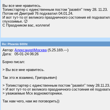
Вы все мне нравитесь.
Топикстартер с единственным постом "развёл" тему 28. 11.23.
Потом её Дмитрий 76 подхватил 04.01.24.
И вот тут-то от великого праздничного состояния её подхва
глухозимье. 🥵
С Праздником вас, коллеги!
Re: Phoenix 600ht
Автор:
Александр\Москва
(5.25.169.---)
Дата: 05-01-24 06:26
Борно писал:
> Вы все мне нравитесь.
Так это ж взаимно, Григорьевич)
> Топикстартер с единственным постом "развёл" тему 28.11.23
> И вот тут-то от великого праздничного состояния её подхва
> уважаемые Мск водномоторники.
Так нам чего, нам же поговорить))