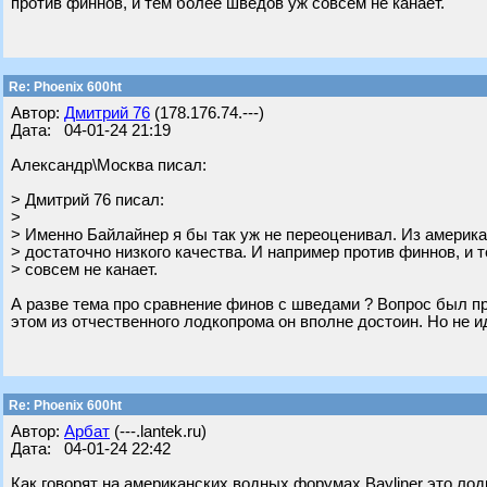
против финнов, и тем более шведов уж совсем не канает.
Re: Phoenix 600ht
Автор:
Дмитрий 76
(178.176.74.---)
Дата: 04-01-24 21:19
Александр\Москва писал:
> Дмитрий 76 писал:
>
> Именно Байлайнер я бы так уж не переоценивал. Из америка
> достаточно низкого качества. И например против финнов, и 
> совсем не канает.
А разве тема про сравнение финов с шведами ? Вопрос был пр
этом из отчественного лодкопрома он вполне достоин. Но не 
Re: Phoenix 600ht
Автор:
Арбат
(---.lantek.ru)
Дата: 04-01-24 22:42
Как говорят на американских водных форумах Baylinеr это лод