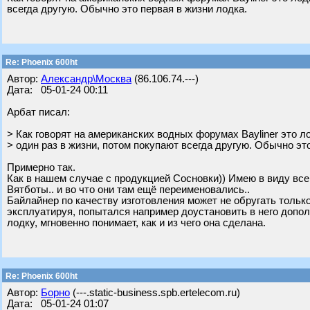
всегда другую. Обычно это первая в жизни лодка.
Re: Phoenix 600ht
Автор:
Александр\Москва
(86.106.74.---)
Дата: 05-01-24 00:11
Арбат писал:
> Как говорят на американских водных форумах Baylinеr это л
> один раз в жизни, потом покупают всегда другую. Обычно эт
Примерно так.
Как в нашем случае с продукцией Сосновки)) Имею в виду в
Вятботы.. и во что они там ещё переименовались..
Байлайнер по качеству изготовления может не обругать только т
эксплуатируя, попытался например доустановить в него допо
лодку, мгновенно понимает, как и из чего она сделана.
Re: Phoenix 600ht
Автор:
Борно
(---.static-business.spb.ertelecom.ru)
Дата: 05-01-24 01:07