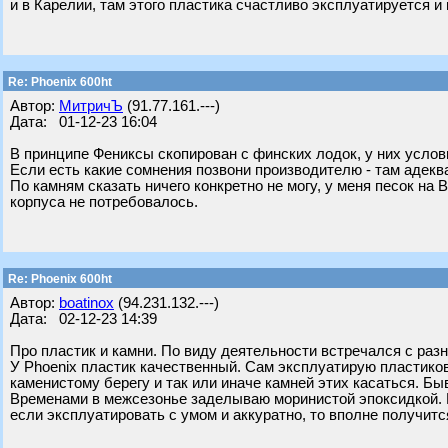
и в Карелии, там этого пластика счастливо эксплуатируется и
Re: Phoenix 600ht
Автор:
МитричЪ
(91.77.161.---)
Дата: 01-12-23 16:04
В принципе Фениксы скопирован с финских лодок, у них услов
Если есть какие сомнения позвони производителю - там адекв
По камням сказать ничего конкретно не могу, у меня песок на В
корпуса не потребовалось.
Re: Phoenix 600ht
Автор:
boatinox
(94.231.132.---)
Дата: 02-12-23 14:39
Про пластик и камни. По виду деятельности встречался с раз
У Phoenix пластик качественный. Сам эксплуатирую пластиковы
каменистому берегу и так или иначе камней этих касаться. Бы
Временами в межсезонье заделываю моринистой эпоксидкой. Н
если эксплуатировать с умом и аккуратно, то вполне получитс