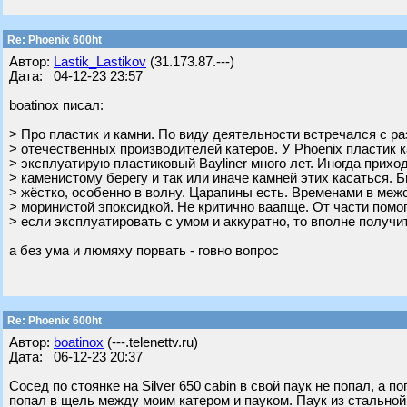
Re: Phoenix 600ht
Автор:
Lastik_Lastikov
(31.173.87.---)
Дата: 04-12-23 23:57
boatinox писал:
> Про пластик и камни. По виду деятельности встречался с р
> отечественных производителей катеров. У Phoenix пластик 
> эксплуатирую пластиковый Bayliner много лет. Иногда прихо
> каменистому берегу и так или иначе камней этих касаться. 
> жёстко, особенно в волну. Царапины есть. Временами в ме
> моринистой эпоксидкой. Не критично ваапще. От части помо
> если эксплуатировать с умом и аккуратно, то вполне получи
а без ума и люмяху порвать - говно вопрос
Re: Phoenix 600ht
Автор:
boatinox
(---.telenettv.ru)
Дата: 06-12-23 20:37
Сосед по стоянке на Silver 650 cabin в свой паук не попал, а п
попал в щель между моим катером и пауком. Паук из стальной