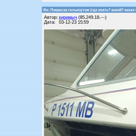
Re: Покраска гелькоутом (где взять? какой? какая 
Автор:
киримыч
(85.249.18.---)
Дата: 03-12-23 15:59