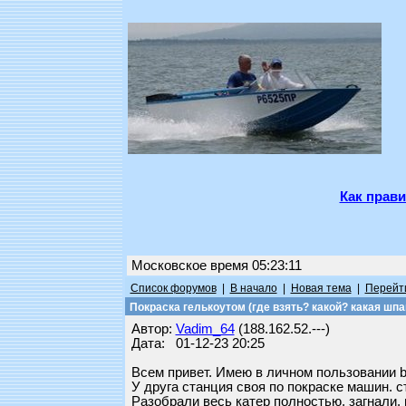
Как прави
Московское время 05:23:11
Список форумов
|
В начало
|
Новая тема
|
Перейти
Покраска гелькоутом (где взять? какой? какая шпак
Автор:
Vadim_64
(188.162.52.---)
Дата: 01-12-23 20:25
Всем привет. Имею в личном пользовании ba
У друга станция своя по покраске машин. 
Разобрали весь катер полностью, загнали. 