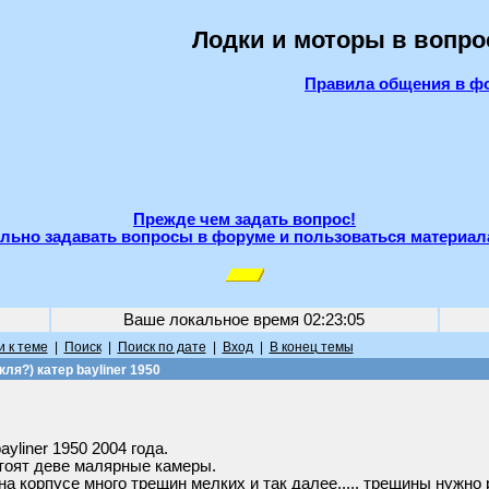
Лодки и моторы в вопро
Правила общения в ф
Прежде чем задать вопрос!
льно задавать вопросы в форуме и пользоваться материал
Ваше локальное время
02:23:05
 к теме
|
Поиск
|
Поиск по дате
|
Вход
|
В конец темы
ля?) катер bayliner 1950
yliner 1950 2004 года.
стоят деве малярные камеры.
на корпусе много трещин мелких и так далее..... трещины нужно