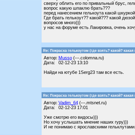
сверху облить его по привальный брус, гел
вопрос какую шпаклю брать???
перед нанесением гелькоута какой шкуркой
Где брать гелькоут?? какой??? какой дюзо
вопросов много)))
у нас на форуме есть Лакировка, очень хо
Re: Покраска гелькоутом (где взять? какой? какая 
Автор:
Musso
(---.colomna.ru)
Дата: 02-12-23 13:10
Найди на ютубе 1Serg23 там все есть.
Re: Покраска гелькоутом (где взять? какой? какая 
Автор:
Vadim_64
(---.mtsnet.ru)
Дата: 02-12-23 17:01
Уже смотрю его видосы)))
Но хочу услышать мнение наших гуру)))
И не понимаю с ярославскими гельклутами. 