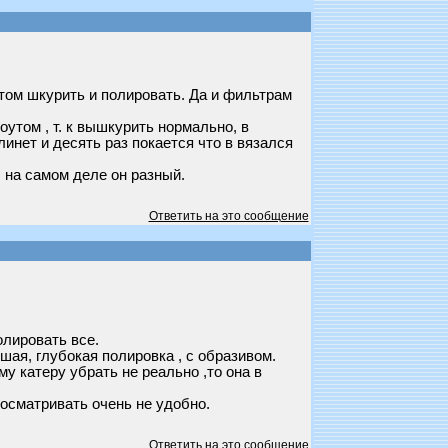
отом шкурить и полировать. Да и фильтрам
оутом , т. к вышкурить нормально, в
линет и десять раз покается что в вязался
 на самом деле он разный.
Ответить на это сообщение
лировать все.
ошая, глубокая полировка , с образивом.
му катеру убрать не реально ,то она в
росматривать очень не удобно.
Ответить на это сообщение