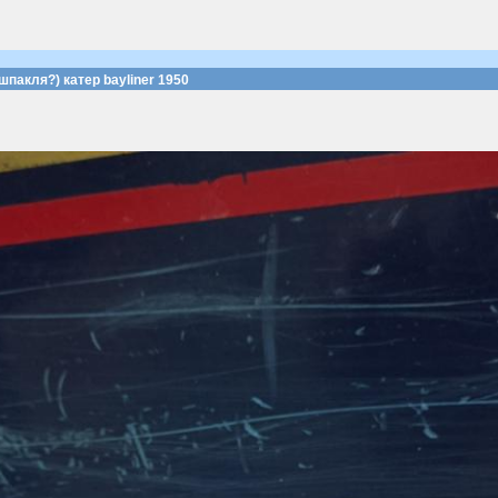
шпакля?) катер bayliner 1950