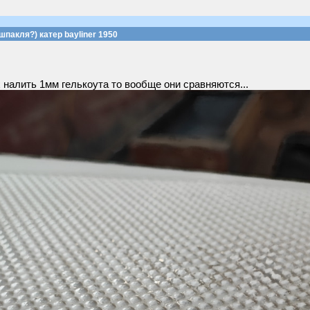
шпакля?) катер bayliner 1950
 налить 1мм гелькоута то вообще они сравняются...