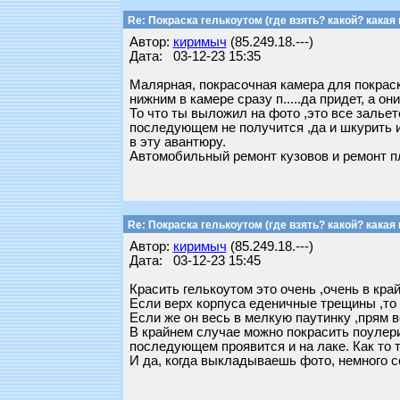
Re: Покраска гелькоутом (где взять? какой? какая 
Автор:
киримыч
(85.249.18.---)
Дата: 03-12-23 15:35
Малярная, покрасочная камера для покраски
нижним в камере сразу п.....да придет, а он
То что ты выложил на фото ,это все зальет
последующем не получится ,да и шкурить и 
в эту авантюру.
Автомобильный ремонт кузовов и ремонт пл
Re: Покраска гелькоутом (где взять? какой? какая 
Автор:
киримыч
(85.249.18.---)
Дата: 03-12-23 15:45
Красить гелькоутом это очень ,очень в кра
Если верх корпуса еденичные трещины ,то
Если же он весь в мелкую паутинку ,прям ве
В крайнем случае можно покрасить поулерит
последующем проявится и на лаке. Как то т
И да, когда выкладываешь фото, немного со