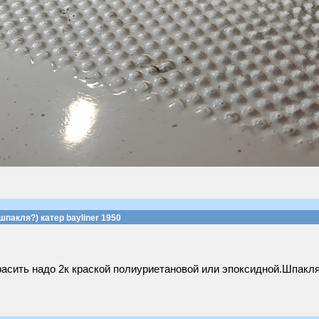
шпакля?) катер bayliner 1950
Красить надо 2к краской полиуриетановой или эпоксидной.Шпак