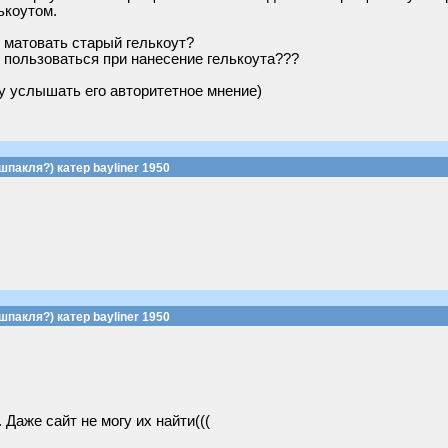
ькоутом.
 матовать старый гелькоут?
й пользоваться при нанесение гелькоута???
чу услышать его авторитетное мнение)
шпакля?) катер bayliner 1950
шпакля?) катер bayliner 1950
Даже сайт не могу их найти(((