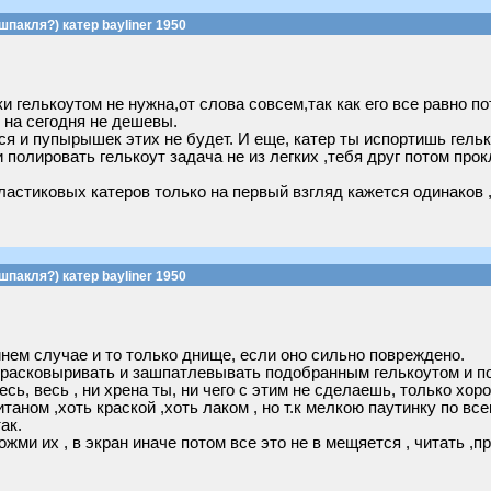
шпакля?) катер bayliner 1950
 гелькоутом не нужна,от слова совсем,так как его все равно п
и на сегодня не дешевы.
ся и пупырышек этих не будет. И еще, катер ты испортишь гельк
полировать гелькоут задача не из легких ,тебя друг потом прок
астиковых катеров только на первый взгляд кажется одинаков ,
шпакля?) катер bayliner 1950
йнем случае и то только днище, если оно сильно повреждено.
 расковыривать и зашпатлевывать подобранным гелькоутом и по
сь, весь , ни хрена ты, ни чего с этим не сделаешь, только хор
аном ,хоть краской ,хоть лаком , но т.к мелкою паутинку по все
ак.
жми их , в экран иначе потом все это не в мещяется , читать ,п