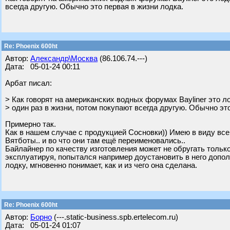
всегда другую. Обычно это первая в жизни лодка.
Re: Phoenix 600ht
Автор:
Александр\Москва
(86.106.74.---)
Дата: 05-01-24 00:11
Арбат писал:
> Как говорят на американских водных форумах Baylinеr это л
> один раз в жизни, потом покупают всегда другую. Обычно эт
Примерно так.
Как в нашем случае с продукцией Сосновки)) Имею в виду в
Вятботы.. и во что они там ещё переименовались..
Байлайнер по качеству изготовления может не обругать только т
эксплуатируя, попытался например доустановить в него допо
лодку, мгновенно понимает, как и из чего она сделана.
Re: Phoenix 600ht
Автор:
Борно
(---.static-business.spb.ertelecom.ru)
Дата: 05-01-24 01:07