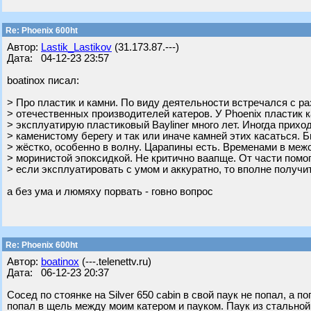
Re: Phoenix 600ht
Автор:
Lastik_Lastikov
(31.173.87.---)
Дата: 04-12-23 23:57
boatinox писал:
> Про пластик и камни. По виду деятельности встречался с р
> отечественных производителей катеров. У Phoenix пластик 
> эксплуатирую пластиковый Bayliner много лет. Иногда прихо
> каменистому берегу и так или иначе камней этих касаться. 
> жёстко, особенно в волну. Царапины есть. Временами в ме
> моринистой эпоксидкой. Не критично ваапще. От части помо
> если эксплуатировать с умом и аккуратно, то вполне получи
а без ума и люмяху порвать - говно вопрос
Re: Phoenix 600ht
Автор:
boatinox
(---.telenettv.ru)
Дата: 06-12-23 20:37
Сосед по стоянке на Silver 650 cabin в свой паук не попал, а п
попал в щель между моим катером и пауком. Паук из стальной