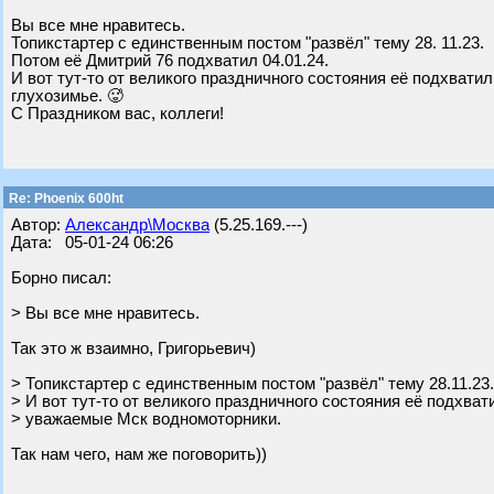
Вы все мне нравитесь.
Топикстартер с единственным постом "развёл" тему 28. 11.23.
Потом её Дмитрий 76 подхватил 04.01.24.
И вот тут-то от великого праздничного состояния её подхва
глухозимье. 🥵
С Праздником вас, коллеги!
Re: Phoenix 600ht
Автор:
Александр\Москва
(5.25.169.---)
Дата: 05-01-24 06:26
Борно писал:
> Вы все мне нравитесь.
Так это ж взаимно, Григорьевич)
> Топикстартер с единственным постом "развёл" тему 28.11.23
> И вот тут-то от великого праздничного состояния её подхва
> уважаемые Мск водномоторники.
Так нам чего, нам же поговорить))