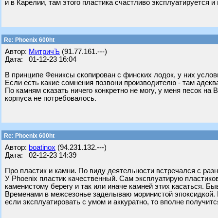
и в Карелии, там этого пластика счастливо эксплуатируется и
Re: Phoenix 600ht
Автор:
МитричЪ
(91.77.161.---)
Дата: 01-12-23 16:04
В принципе Фениксы скопирован с финских лодок, у них услов
Если есть какие сомнения позвони производителю - там адекв
По камням сказать ничего конкретно не могу, у меня песок на В
корпуса не потребовалось.
Re: Phoenix 600ht
Автор:
boatinox
(94.231.132.---)
Дата: 02-12-23 14:39
Про пластик и камни. По виду деятельности встречался с раз
У Phoenix пластик качественный. Сам эксплуатирую пластиковы
каменистому берегу и так или иначе камней этих касаться. Бы
Временами в межсезонье заделываю моринистой эпоксидкой. Н
если эксплуатировать с умом и аккуратно, то вполне получитс