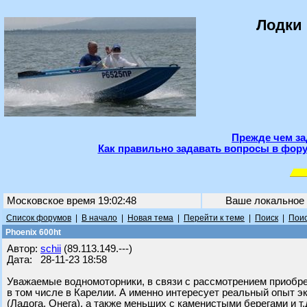
Лодки 
Прежде чем за
Как правильно задавать вопросы в фору
Московское время 19:02:48
Ваше локальное
Список форумов
|
В начало
|
Новая тема
|
Перейти к теме
|
Поиск
|
Поис
Phoenix 600ht
Автор:
schii
(89.113.149.---)
Дата: 28-11-23 18:58
Уважаемые водномоторники, в связи с рассмотрением приобре
в том числе в Карелии. А именно интересует реальный опыт 
(Ладога, Онега), а также меньших с каменистыми берегами и т