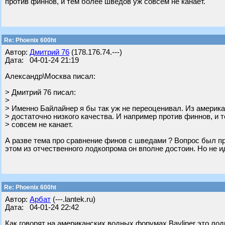
против финнов, и тем более шведов уж совсем не канает.
Re: Phoenix 600ht
Автор:
Дмитрий 76
(178.176.74.---)
Дата: 04-01-24 21:19
Александр\Москва писал:
> Дмитрий 76 писал:
>
> Именно Байлайнер я бы так уж не переоценивал. Из америка
> достаточно низкого качества. И например против финнов, и 
> совсем не канает.
А разве тема про сравнение финов с шведами ? Вопрос был пр
этом из отчественного лодкопрома он вполне достоин. Но не 
Re: Phoenix 600ht
Автор:
Арбат
(---.lantek.ru)
Дата: 04-01-24 22:42
Как говорят на американских водных форумах Baylinеr это лод