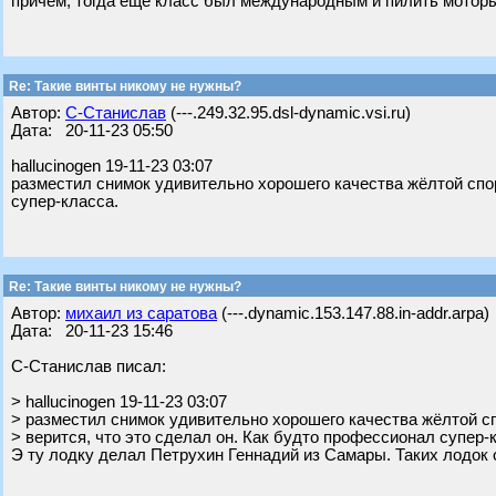
причем, тогда ещё класс был международным и пилить мотор
Re: Такие винты никому не нужны?
Автор:
С-Станислав
(---.249.32.95.dsl-dynamic.vsi.ru)
Дата: 20-11-23 05:50
hallucinogen 19-11-23 03:07
разместил снимок удивительно хорошего качества жёлтой спор
супер-класса.
Re: Такие винты никому не нужны?
Автор:
михаил из саратова
(---.dynamic.153.147.88.in-addr.arpa)
Дата: 20-11-23 15:46
С-Станислав писал:
> hallucinogen 19-11-23 03:07
> разместил снимок удивительно хорошего качества жёлтой с
> верится, что это сделал он. Как будто профессионал супер-
Э ту лодку делал Петрухин Геннадий из Самары. Таких лодок о