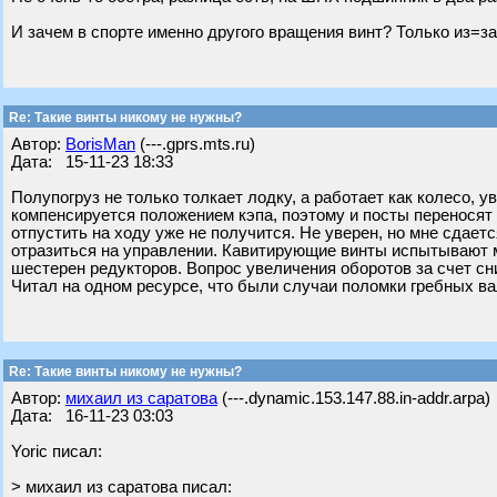
И зачем в спорте именно другого вращения винт? Только из=з
Re: Такие винты никому не нужны?
Автор:
BorisMan
(---.gprs.mts.ru)
Дата: 15-11-23 18:33
Полупогруз не только толкает лодку, а работает как колесо, у
компенсируется положением кэпа, поэтому и посты переносят 
отпустить на ходу уже не получится. Не уверен, но мне сдает
отразиться на управлении. Кавитирующие винты испытывают м
шестерен редукторов. Вопрос увеличения оборотов за счет с
Читал на одном ресурсе, что были случаи поломки гребных вал
Re: Такие винты никому не нужны?
Автор:
михаил из саратова
(---.dynamic.153.147.88.in-addr.arpa)
Дата: 16-11-23 03:03
Yoric писал:
> михаил из саратова писал: