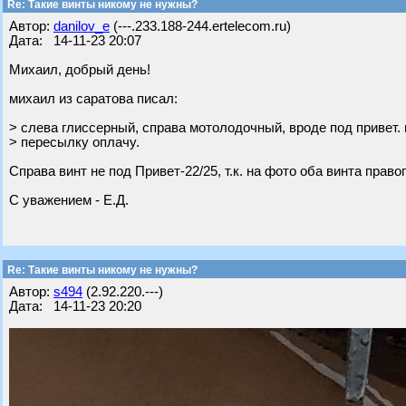
Re: Такие винты никому не нужны?
Автор:
danilov_e
(---.233.188-244.ertelecom.ru)
Дата: 14-11-23 20:07
Михаил, добрый день!
михаил из саратова писал:
> слева глиссерный, справа мотолодочный, вроде под привет. 
> пересылку оплачу.
Справа винт не под Привет-22/25, т.к. на фото оба винта право
С уважением - Е.Д.
Re: Такие винты никому не нужны?
Автор:
s494
(2.92.220.---)
Дата: 14-11-23 20:20