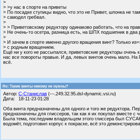
>
> >у нас в спорте на приветы
> По посадке ступицы видно, что это не Привет, шпонка не там
> самодел гребвал.
>
> > Приветовскому редуктору одинаково работать, что на прав
> Не очень-то осетра, разница есть, на ШПХ подшипник в два
>
> И зачем в спорте именно другого вращения винт? Только из=
> с родным вращением.
Ещё ни у кого не рассыпался, приветовские редукторы очень к
нас все повороты правые. И да, левых винтов очень мало. На 
всё.
Re: Такие винты никому не нужны?
Автор:
С-Станислав
(---.249.32.95.dsl-dynamic.vsi.ru)
Дата: 18-11-23 01:28
Оба винта предназначены для одного и того же редуктора. Пер
предназначены для глиссеров, так как я их покупал вместе с
Была тема, последним владельцем этого глиссера был СУСАН
водомёт, подготовил корпус к покраске, всё это демонстрирова