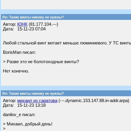
Re: Такие винты никому не нужны?
Автор:
ЮНК
(81.177.104.---)
Дата: 15-11-23 07:04
Любой стальной винт мотает меньше люминиевого. У ТС винт
BorisMan писал:
> Разве это не болотоходные винты?
Нет конечно.
Re: Такие винты никому не нужны?
Автор:
михаил из саратова
(---.dynamic.153.147.88.in-addr.arpa)
Дата: 15-11-23 13:18
danilov_e писал:
> Михаил, добрый день!
>