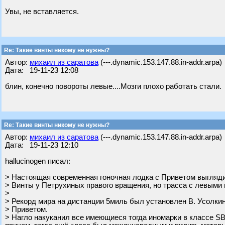
Увы, не вставляется.
Re: Такие винты никому не нужны?
Автор:
михаил из саратова
(---.dynamic.153.147.88.in-addr.arpa)
Дата: 19-11-23 12:08
блин, конечно повороты левые....Мозги плохо работать стали.
Re: Такие винты никому не нужны?
Автор:
михаил из саратова
(---.dynamic.153.147.88.in-addr.arpa)
Дата: 19-11-23 12:10
hallucinogen писал:
> Настоящая современная гоночная лодка с Приветом выглядит
> Винты у Петрухиных правого вращения, но трасса с левыми 
>
> Рекорд мира на дистанции 5миль был установлен В. Усолки
> Приветом.
> Нагло накуканил все имеющиеся тогда иномарки в классе SB-