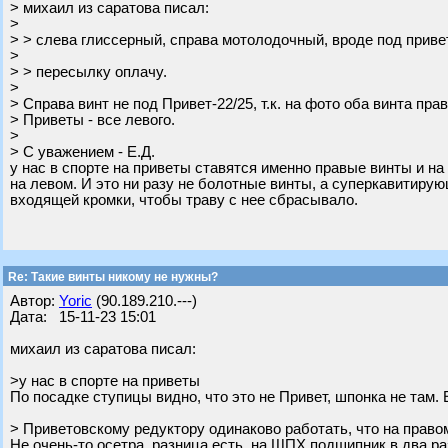
> михаил из саратова писал:
>
> > слева глиссерный, справа мотолодочный, вроде под привет.
>
> > пересылку оплачу.
>
> Справа винт не под Привет-22/25, т.к. на фото оба винта пра
> Приветы - все левого.
>
> С уважением - Е.Д.
у нас в спорте на приветы ставятся именно правые винты и на
на левом. И это ни разу не болотные винты, а суперкавитир
входящей кромки, чтобы траву с нее сбрасывало.
Re: Такие винты никому не нужны?
Автор:
Yoric
(90.189.210.---)
Дата: 15-11-23 15:01
михаил из саратова писал:
>у нас в спорте на приветы
По посадке ступицы видно, что это не Привет, шпонка не там. 
> Приветовскому редуктору одинаково работать, что на правом
Не очень-то осетра, разница есть, на ШПХ подшипник в два р