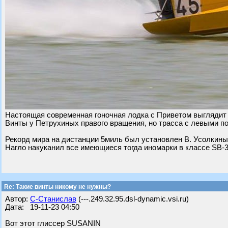
Настоящая современная гоночная лодка с Приветом выглядит п
Винты у Петрухиных правого вращения, но трасса с левыми п
Рекорд мира на дистанции 5миль был установлен В. Усолкины
Нагло накуканил все имеющиеся тогда иномарки в классе SB-35
Re: Такие винты никому не нужны?
Автор:
С-Станислав
(---.249.32.95.dsl-dynamic.vsi.ru)
Дата: 19-11-23 04:50
Вот этот глиссер SUSANIN