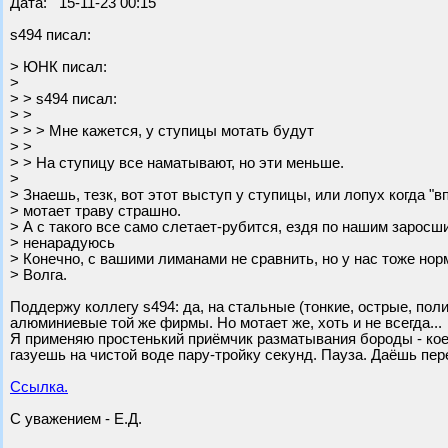
Дата: 15-11-23 00:15
s494 писал:
> ЮНК писал:
>
> > s494 писал:
> >
> > > Мне кажется, у ступицы мотать будут
> >
> > На ступицу все наматывают, но эти меньше.
>
> Знаешь, тезк, вот этот выступ у ступицы, или лопух когда "в
> мотает траву страшно.
> А с такого все само слетает-рубится, ездя по нашим зарос
> ненарадуюсь
> Конечно, с вашими лиманами не сравнить, но у нас тоже но
> Волга.
Поддержу коллегу s494: да, на стальные (тонкие, острые, по
алюминиевые той же фирмы. Но мотает же, хоть и не всегда...
Я применяю простенький приёмчик разматывания бороды - кое
газуешь на чистой воде пару-тройку секунд. Пауза. Даёшь пере
Ссылка.
С уважением - Е.Д.