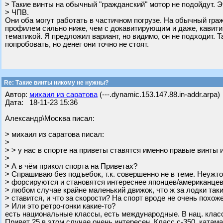
> Такие винты на обычный "гражданский" мотор не подойдут. Э
> ЧПВ.
Они оба могут работать в частичном погрузе. На обычный гра
профилем сильно ниже, чем с докавитирующим и даже, кавит
тематикой. Я предложил вариант, но видимо, он не подходит. Т
попробовать, но денег они точно не стоят.
Re: Такие винты никому не нужны?
Автор:
михаил из саратова
(---.dynamic.153.147.88.in-addr.arpa)
Дата: 18-11-23 15:36
Александр\Москва писал:
> михаил из саратова писал:
>
> > у нас в спорте на приветы ставятся именно правые винты и
>
> А в чём прикол спорта на Приветах?
> Спрашиваю без пoдъeбoк, т.к. совершенно не в теме. Неужт
> форсируются и становятся интереснее японцев/американцев
> любом случае крайне маленький движок, что ж за лодки таки
> ставится, и что за скорости? На спорт вроде не очень похоже
> Или это ретро-гонки какие-то?
есть национальные классы, есть международные. В нац. кла
Привет 25 в этом случае очень интересен. Класс с-350, катама