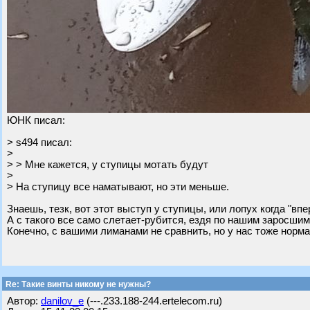
ЮНК писал:
> s494 писал:
>
> > Мне кажется, у ступицы мотать будут
>
> На ступицу все наматывают, но эти меньше.
Знаешь, тезк, вот этот выступ у ступицы, или лопух когда "впе
А с такого все само слетает-рубится, ездя по нашим заросш
Конечно, с вашими лиманами не сравнить, но у нас тоже норма
Re: Такие винты никому не нужны?
Автор:
danilov_e
(---.233.188-244.ertelecom.ru)