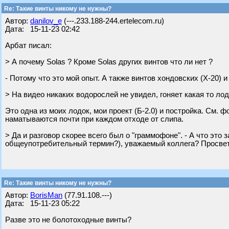
Re: Такие винты никому не нужны?
Автор:
danilov_e
(---.233.188-244.ertelecom.ru)
Дата: 15-11-23 02:42
Арбат писал:
> А почему Solas ? Кроме Solas других винтов что ли нет ?
- Потому что это мой опыт. А также винтов хондовских (Х-20) 
> На видео никаких водорослей не увидел, гоняет какая то лодк
Это одна из моих лодок, мои проект (Б-2.0) и постройка. См. 
наматываются почти при каждом отходе от слипа.
> Да и разговор скорее всего был о "граммофоне". - А что эт
общеупотребительный термин?), уважаемый коллега? Просвети
Re: Такие винты никому не нужны?
Автор:
BorisMan
(77.91.108.---)
Дата: 15-11-23 05:22
Разве это не болотоходные винты?