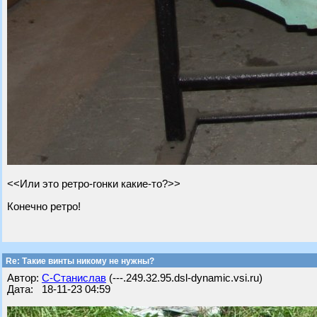
<<Или это ретро-гонки какие-то?>>
Конечно ретро!
Re: Такие винты никому не нужны?
Автор:
С-Станислав
(---.249.32.95.dsl-dynamic.vsi.ru)
Дата: 18-11-23 04:59