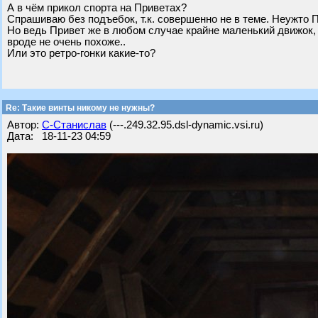
А в чём прикол спорта на Приветах?
Спрашиваю без пoдъeбoк, т.к. совершенно не в теме. Неужто
Но ведь Привет же в любом случае крайне маленький движок, чт
вроде не очень похоже..
Или это ретро-гонки какие-то?
Re: Такие винты никому не нужны?
Автор:
С-Станислав
(---.249.32.95.dsl-dynamic.vsi.ru)
Дата: 18-11-23 04:59