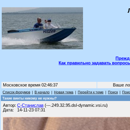
Прежде
Как правильно задавать вопросы
Московское время 02:46:37
Ваше ло
Список форумов
|
В начало
|
Новая тема
|
Перейти к теме
|
Поиск
|
Поис
Такие винты никому не нужны?
Автор:
С-Станислав
(---.249.32.95.dsl-dynamic.vsi.ru)
Дата: 14-11-23 07:31