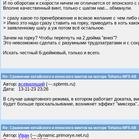
И по оборотам и скорости ничем не отличается от японского с 
Вполне качественный винт, только с шагом нае... обманули.
> сразу какое-то пренебрежение и всякое желание с чем либо 
> Имхо это надо сразу ставить на горку, приводить в хоть како
> заявленному шагу а уж потом всё остальное.
Зачем на горку? Чтобы перегнуть на 2 дюйма "вниз"?
Это невозможно сделать с разумными трудозатратами и с сох
Искать честный 6-дюймовый, только и всего.
Re: Сравнение китайского и японского винтов на моторе Tohatsu MFS-6B
Автор:
всевидящий
(---.spbmts.ru)
Дата: 13-11-23 23:26
В случае швартовного режима, в котором работает докатка, ви
будет больше проскальзывание, возникнет эффект "миксера".
Re: Сравнение китайского и японского винтов на моторе Tohatsu MFS-6B
Автор:
Иван
(---.dynamic.primorye.net.ru)