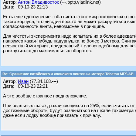
Автор:
Антон Владивосток
(---.pptp.vladlink.net)
Дата: 09-10-23 22:13
Есть еще одно мнение - оба винта этого микроскопического п
такого корпуса, что ни один просто не может раскрутиться вы
согласованность винта, невозможен в принципе.
Для чистоты эксперимента надо испытать их в более адекватн
например какая-нибудь надувнушка не более 3 метров. Счита
несчастный моторчик, приделанный к слоноподобному для него
раскрутиться до максимальных оборотов.
Re: Сравнение китайского и японского винтов на моторе Tohatsu MFS-6B
Автор:
Иван
(77.34.168.---)
Дата: 09-10-23 22:21
А это вообще странное предположение.
При реальных шагах, различающихся на 25%, если считать от 
достижимые обороты будут различаться на шкале тахометра 
даже если лодку вообще привязать к причалу.