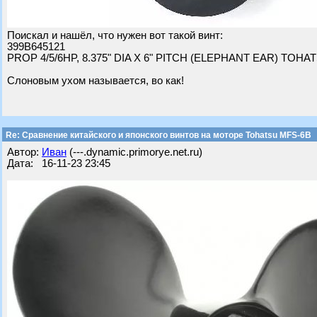
Поискал и нашёл, что нужен вот такой винт:
399B645121
PROP 4/5/6HP, 8.375" DIA X 6" PITCH (ELEPHANT EAR) TOH
Слоновым ухом называется, во как!
Re: Сравнение китайского и японского винтов на моторе Tohatsu MFS-6B
Автор:
Иван
(---.dynamic.primorye.net.ru)
Дата: 16-11-23 23:45