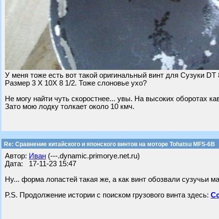
У меня тоже есть вот такой оригинальный винт для Сузуки DT 
Размер 3 Х 10Х 8 1/2. Тоже слоновье ухо?
Не могу найти чуть скоростнее... увы. На высоких оборотах ка
Зато мою лодку толкает около 10 кмч.
Re: Сравнение китайского и японского винтов на моторе Tohatsu MFS-6B
Автор:
Иван
(---.dynamic.primorye.net.ru)
Дата: 17-11-23 15:47
Ну... форма лопастей такая же, а как винт обозвали сузучьи м
P.S. Продолжение истории с поиском грузового винта здесь:
С