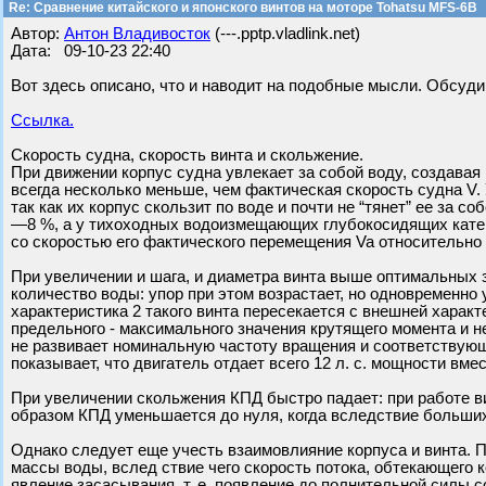
Re: Сравнение китайского и японского винтов на моторе Tohatsu MFS-6B
Автор:
Антон Владивосток
(---.pptp.vladlink.net)
Дата: 09-10-23 22:40
Вот здесь описано, что и наводит на подобные мысли. Обсуди
Ссылка.
Скорость судна, скорость винта и скольжение.
При движении корпус судна увлекает за собой воду, создавая 
всегда несколько меньше, чем фактическая скорость судна V.
так как их корпус скользит по воде и почти не “тянет” ее за с
—8 %, а у тихоходных водоизмещающих глубокосидящих катер
со скоростью его фактического перемещения Va относительно 
При увеличении и шага, и диаметра винта выше оптимальных
количество воды: упор при этом возрастает, но одновременно
характеристика 2 такого винта пересекается с внешней характе
предельного - максимального значения крутящего момента и не
не развивает номинальную частоту вращения и соответствую
показывает, что двигатель отдает всего 12 л. с. мощности вме
При увеличении скольжения КПД быстро падает: при работе 
образом КПД уменьшается до нуля, когда вследствие больших
Однако следует еще учесть взаимовлияние корпуса и винта. П
массы воды, вслед ствие чего скорость потока, обтекающего 
явление засасывания, т. е. появление до полнительной силы 