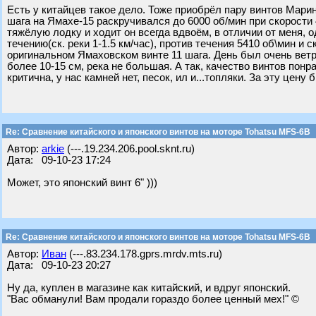
Есть у китайцев такое дело. Тоже приобрёл пару винтов Марин Р
шага на Ямахе-15 раскручивался до 6000 об/мин при скорости 4
тяжёлую лодку и ходит он всегда вдвоём, в отличии от меня, о
течению(ск. реки 1-1.5 км/час), против течения 5410 об\мин и 
оригинальном Ямаховском винте 11 шага. День был очень ветре
более 10-15 см, река не большая. А так, качество винтов понр
критична, у нас камней нет, песок, ил и...топляки. За эту цену 
Re: Сравнение китайского и японского винтов на моторе Tohatsu MFS-6B
Автор:
arkie
(---.19.234.206.pool.sknt.ru)
Дата: 09-10-23 17:24
Может, это японский винт 6" )))
Re: Сравнение китайского и японского винтов на моторе Tohatsu MFS-6B
Автор:
Иван
(---.83.234.178.gprs.mrdv.mts.ru)
Дата: 09-10-23 20:27
Ну да, куплен в магазине как китайский, и вдруг японский.
"Вас обманули! Вам продали гораздо более ценный мех!" ©