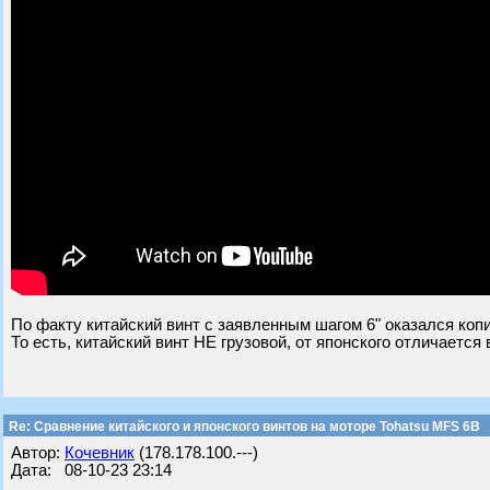
По факту китайский винт с заявленным шагом 6" оказался копи
То есть, китайский винт НЕ грузовой, от японского отличается
Re: Сравнение китайского и японского винтов на моторе Tohatsu MFS 6B
Автор:
Кочевник
(178.178.100.---)
Дата: 08-10-23 23:14