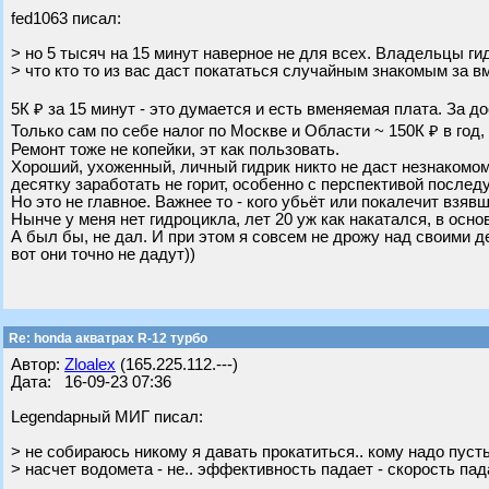
fed1063 писал:
> но 5 тысяч на 15 минут наверное не для всех. Владельцы г
> что кто то из вас даст покататься случайным знакомым за 
5К ₽ за 15 минут - это думается и есть вменяемая плата. За д
Только сам по себе налог по Москве и Области ~ 150К ₽ в год,
Ремонт тоже не копейки, эт как пользовать.
Хороший, ухоженный, личный гидрик никто не даст незнакомо
десятку заработать не горит, особенно с перспективой послед
Но это не главное. Важнее то - кого убьёт или покалечит взяв
Нынче у меня нет гидроцикла, лет 20 уж как накатался, в осно
А был бы, не дал. И при этом я совсем не дрожу над своими д
вот они точно не дадут))
Re: honda акватрах R-12 турбо
Автор:
Zloalex
(165.225.112.---)
Дата: 16-09-23 07:36
Legendарный МИГ писал:
> не собираюсь никому я давать прокатиться.. кому надо пусть
> насчет водомета - не.. эффективность падает - скорость пад