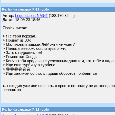
Re: honda акватрах R-12 турбо
Автор:
Legendарный МИГ
(188.170.82.---)
Дата: 18-09-23 18:46
Zloalex писал:
> Я с тебя поржал.
> Привет из 90х
> Малиновый пиджак ЛеМонти не жмет?
> Пальцы веером, сопли пузырями.
> Зато с гидроциклом!
> Ремонтник Хонды
> Кинул тебя продаван с усосанным движком, так тебе и надо
> Иди ищи турбину в турбине
> 😀😀😀😀😀😀
> Иди зажимай сопло, глядишь оборотов прибавится
так сходил уже или еще нет.. я просто по тексту не до конца по
непонятно.
Re: honda акватрах R-12 турбо