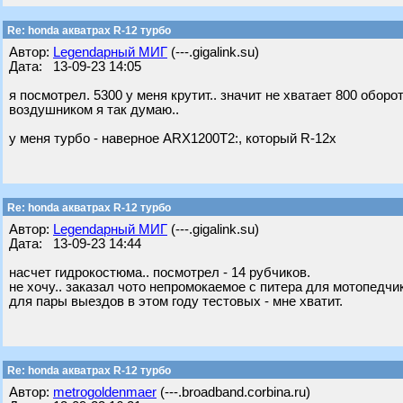
Re: honda акватрах R-12 турбо
Автор:
Legendарный МИГ
(---.gigalink.su)
Дата: 13-09-23 14:05
я посмотрел. 5300 у меня крутит.. значит не хватает 800 обо
воздушником я так думаю..
у меня турбо - наверное ARX1200T2:, который R-12х
Re: honda акватрах R-12 турбо
Автор:
Legendарный МИГ
(---.gigalink.su)
Дата: 13-09-23 14:44
насчет гидрокостюма.. посмотрел - 14 рубчиков.
не хочу.. заказал чото непромокаемое с питера для мотопедчик
для пары выездов в этом году тестовых - мне хватит.
Re: honda акватрах R-12 турбо
Автор:
metrogoldenmaer
(---.broadband.corbina.ru)