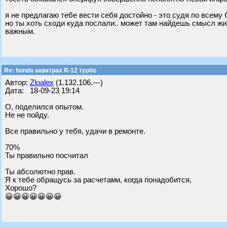
я не предлагаю тебе вести себя достойно - это судя по всему
но ты хоть сходи куда послали.. может там найдешь смысл жи
важным.
Re: honda акватрах R-12 турбо
Автор:
Zloalex
(1.132.106.---)
Дата: 18-09-23 19:14
О, поделился опытом.
Не не пойду.
Все правильно у тебя, удачи в ремонте.
70%
Ты правильно посчитал
Ты абсолютно прав.
Я к тебе обращусь за расчетами, когда понадобится,
Хорошо?
😀😀😀😀😀😀😀