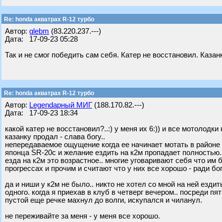
Re: honda акватрах R-12 турбо
Автор:
glebm
(83.220.237.---)
Дата: 17-09-23 05:28
Так и не смог победить сам себя. Катер не восстановил. Казанк
Re: honda акватрах R-12 турбо
Автор:
Legendарный МИГ
(188.170.82.---)
Дата: 17-09-23 18:34
какой катер не восстановил?..:) у меня их 6:)) и все мотолодки к
казанку продал - слава богу..
непередаваемое ощущение когда ее начинает мотать в районе 
японца SR-20c и желание ездить на к2м пропадает полностью.
езда на к2м это возрастное.. многие уговаривают себя что им б
прогрессах и прочим и считают что у них все хорошо - ради бог
да и ниши у к2м не было.. никто не хотел со мной на ней ездит
одного. когда я приехав в клуб в четверг вечером.. посреди п
пустой еще речке махнул до волги, искупался и чиланул.
не переживайте за меня - у меня все хорошо.