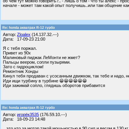
об чем тут можно говорить?.. - лишь о том - что ты алекс - п
начале - может там какой опыт получишь..или там общение как
Re: honda акватрах R-12 турбо
Автор:
Zloalex
(14.137.32.---)
Дата: 17-09-23 21:00
Я с тебя поржал.
Привет из 90х
Малиновый пиджак ЛеМонти не жмет?
Пальцы веером, сопли пузырями.
Зато с гидроциклом!
Ремонтник Хонды
Кинул тебя продаван с усосанным движком, так тебе и надо, 
Иди ищи турбину в турбине 😀😀😀😀😀😀
Иди зажимай сопло, глядишь оборотов прибавится
Re: honda акватрах R-12 турбо
Автор:
игорёк3535
(176.59.10.---)
Дата: 18-09-23 14:48
.. это что за мотор такой мощьностью в 90 сил и весом в 130 кг.