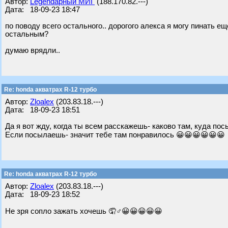
Автор:
Legendарный МИГ
(188.170.82.---)
Дата: 18-09-23 18:47
по поводу всего остального.. дорогого алекса я могу пинать ещ
остальным?
думаю врядли..
Re: honda акватрах R-12 турбо
Автор:
Zloalex
(203.83.18.---)
Дата: 18-09-23 18:51
Да я вот жду, когда ты всем расскажешь- каково там, куда по
Если посылаешь- значит тебе там понравилось 😀😀😀😀😀😀
Re: honda акватрах R-12 турбо
Автор:
Zloalex
(203.83.18.---)
Дата: 18-09-23 18:52
Не зря сопло зажать хочешь 🤦♂😀😀😀😀😀