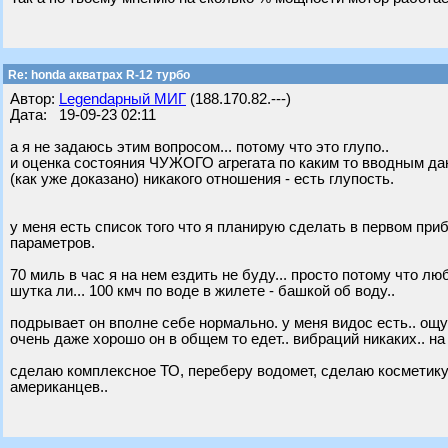
Re: honda акватрах R-12 турбо
Автор:
Legendарный МИГ
(188.170.82.---)
Дата: 19-09-23 02:11
а я не задаюсь этим вопросом... потому что это глупо..
и оценка состояния ЧУЖОГО агрегата по каким то вводным да
(как уже доказано) никакого отношения - есть глупость.
у меня есть список того что я планирую сделать в первом пр
параметров.
70 миль в час я на нем ездить не буду... просто потому что лю
шутка ли... 100 кмч по воде в жилете - башкой об воду..
подрывает он вполне себе нормально. у меня видос есть.. ощу
очень даже хорошо он в общем то едет.. вибраций никаких.. на
сделаю комплексное ТО, переберу водомет, сделаю косметику д
американцев..