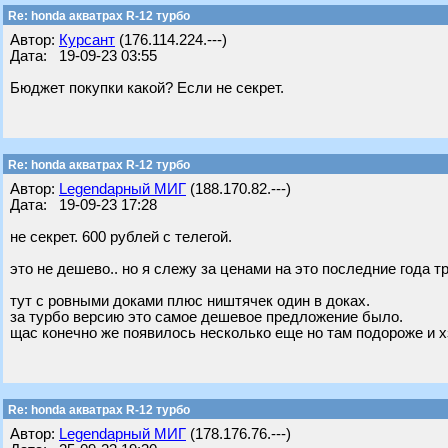
Re: honda акватрах R-12 турбо
Автор:
Курсант
(176.114.224.---)
Дата: 19-09-23 03:55
Бюджет покупки какой? Если не секрет.
Re: honda акватрах R-12 турбо
Автор:
Legendарный МИГ
(188.170.82.---)
Дата: 19-09-23 17:28
не секрет. 600 рублей с телегой.
это не дешево.. но я слежу за ценами на это последние года т
тут с ровными доками плюс ништячек один в доках.
за турбо версию это самое дешевое предложение было.
щас конечно же появилось несколько еще но там подороже и х
Re: honda акватрах R-12 турбо
Автор:
Legendарный МИГ
(178.176.76.---)