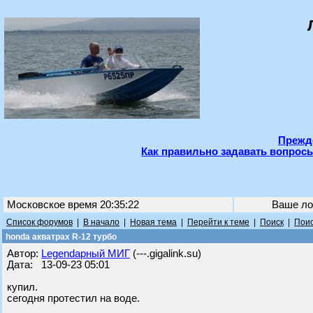
Прежде
Как правильно задавать вопросы
Московское время 20:35:22
Ваше ло
Список форумов
|
В начало
|
Новая тема
|
Перейти к теме
|
Поиск
|
Поис
honda акватрах R-12 турбо
Автор:
Legendарный МИГ
(---.gigalink.su)
Дата: 13-09-23 05:01
купил.
сегодня протестил на воде.