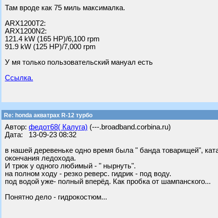
Там вроде как 75 миль максималка.
ARX1200T2:
ARX1200N2:
121.4 kW (165 HP)/6,100 rpm
91.9 kW (125 HP)/7,000 rpm
У мя только пользовательский мануал есть
Ссылка.
Re: honda акватрах R-12 турбо
Автор:
федот68( Калуга)
(---.broadband.corbina.ru)
Дата: 13-09-23 08:32
в нашей деревеньке одно время была " банда товарищей", кат
окончания ледохода.
И трюк у одного любимый - " нырнуть".
на полном ходу - резко реверс. гидрик - под воду.
под водой уже- полный вперёд. Как пробка от шампанского...
Понятно дело - гидрокостюм...