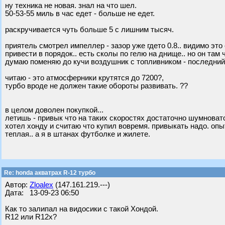
ну техника не новая. знал на что шел.
50-53-55 миль в час едет - больше не едет.
раскручивается чуть больше 5 с лишним тысяч.
приятель смотрел импеллер - зазор уже гдето 0.8.. видимо эт
привести в порядок.. есть сколы по гелю на днище.. но он там
думаю поменяю до кучи воздушник с топливником - последний 
читаю - это атмосферники крутятся до 7200?,
турбо вроде не должен такие обороты развивать. ??
в целом доволен покупкой...
летишь - привык что на таких скоростях достаточно шумновато 
хотел хонду и считаю что купил вовремя. привыкать надо. опы
теплая.. а я в штанах футболке и жилете.
Re: honda акватрах R-12 турбо
Автор:
Zloalex
(147.161.219.---)
Дата: 13-09-23 06:50
Как то залипал на видосики с такой Хондой.
R12 или R12x?