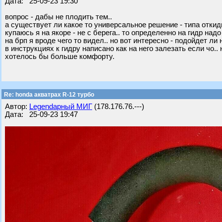
Дата: 25-09-23 19:30
вопрос - дабы не плодить тем..
а существует ли какое то универсальное решение - типа откиды
купаюсь я на якоре - не с берега.. то определенно на гидр над
на брп я вроде чего то видел.. но вот интересно - подойдет ли н
в инструкциях к гидру написано как на него залезать если чо.
хотелось бы больше комфорту.
Re: honda акватрах R-12 турбо
Автор:
Legendарный МИГ
(178.176.76.---)
Дата: 25-09-23 19:47