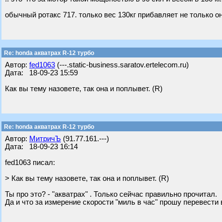
обычный ротакс 717. только вес 130кг прибавляет не только о
Re: honda акватрах R-12 турбо
Автор:
fed1063
(---.static-business.saratov.ertelecom.ru)
Дата: 18-09-23 15:59
Как вы тему назовете, так она и поплывет. (R)
Re: honda акватрах R-12 турбо
Автор:
МитричЪ
(91.77.161.---)
Дата: 18-09-23 16:14
fed1063 писал:
> Как вы тему назовете, так она и поплывет. (R)
Ты про это? - "акватрах" . Только сейчас правильно прочитал.
Да и что за измерение скорости "миль в час" прошу перевести