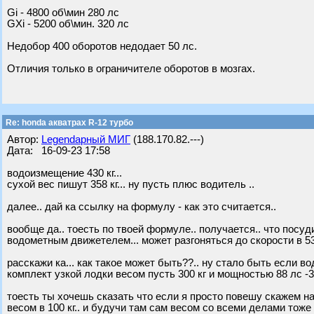
Gi - 4800 об\мин 280 лс
GXi - 5200 об\мин. 320 лс
Недобор 400 оборотов недодает 50 лс.
Отличия только в ограничителе оборотов в мозгах.
Re: honda акватрах R-12 турбо
Автор:
Legendарный МИГ
(188.170.82.---)
Дата: 16-09-23 17:58
водоизмещение 430 кг...
сухой вес пишут 358 кг... ну пусть плюс водитель ..
далее.. дай ка ссылку на формулу - как это считается..
вообще да.. тоесть по твоей формуле.. получается.. что посуд
водометным движетелем... может разгоняться до скорости в 53
расскажи ка... как такое может быть??.. ну стало быть если 
комплект узкой лодки весом пусть 300 кг и мощностью 88 лс -
тоесть ты хочешь сказать что если я просто повешу скажем на 
весом в 100 кг.. и будучи там сам весом со всеми делами тоже