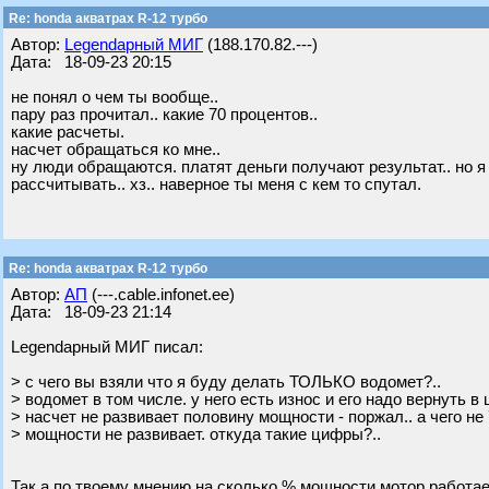
Re: honda акватрах R-12 турбо
Автор:
Legendарный МИГ
(188.170.82.---)
Дата: 18-09-23 20:15
не понял о чем ты вообще..
пару раз прочитал.. какие 70 процентов..
какие расчеты.
насчет обращаться ко мне..
ну люди обращаются. платят деньги получают результат.. но я
рассчитывать.. хз.. наверное ты меня с кем то спутал.
Re: honda акватрах R-12 турбо
Автор:
АП
(---.cable.infonet.ee)
Дата: 18-09-23 21:14
Legendарный МИГ писал:
> с чего вы взяли что я буду делать ТОЛЬКО водомет?..
> водомет в том числе. у него есть износ и его надо вернуть в
> насчет не развивает половину мощности - поржал.. а чего не
> мощности не развивает. откуда такие цифры?..
Так а по твоему мнению на сколько % мощности мотор работа