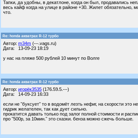
Тапки, да удобны, в декатлоне, когда он был, продавались н
весь кайф когда на улице в районе +30. Жилет обязательно, м
что.
Re: honda акватрах R-12 турбо
Автор:
m34m
(---.vags.ru)
Дата: 13-09-23 18:19
у нас на пляже 500 рублей 10 минут по Волге
Re: honda акватрах R-12 турбо
Автор:
игорёк3535
(176.59.5.---)
Дата: 14-09-23 16:33
если не "буксует" то в водомёт лезть нефиг, на скорости это не
гидрик желателен, так как дует сильно.
прокатится давать только под залог полной стоимости и расписку
про "500р, за 10мин." это сказки. бенза можно сжечь больше.