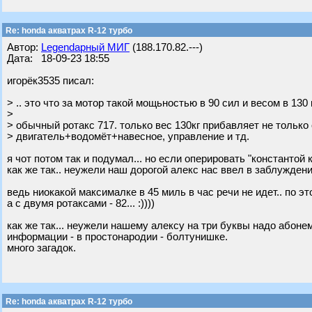
Re: honda акватрах R-12 турбо
Автор:
Legendарный МИГ
(188.170.82.---)
Дата: 18-09-23 18:55
игорёк3535 писал:
> .. это что за мотор такой мощьностью в 90 сил и весом в 130 кг
>
> обычный ротакс 717. только вес 130кг прибавляет не только 
> двигатель+водомёт+навесное, управление и тд.
я чот потом так и подумал... но если оперировать "константой 
как же так.. неужели наш дорогой алекс нас ввел в заблужден
ведь ниокакой максималке в 45 миль в час речи не идет.. по э
а с двумя ротаксами - 82... :))))
как же так... неужели нашему алексу на три буквы надо абон
информации - в простонародии - болтунишке.
много загадок.
Re: honda акватрах R-12 турбо