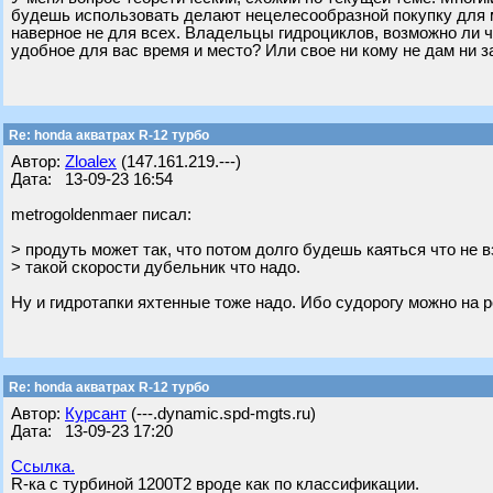
будешь использовать делают нецелесообразной покупку для мн
наверное не для всех. Владельцы гидроциклов, возможно ли ч
удобное для вас время и место? Или свое ни кому не дам ни з
Re: honda акватрах R-12 турбо
Автор:
Zloalex
(147.161.219.---)
Дата: 13-09-23 16:54
metrogoldenmaer писал:
> продуть может так, что потом долго будешь каяться что не 
> такой скорости дубельник что надо.
Ну и гидротапки яхтенные тоже надо. Ибо судорогу можно на 
Re: honda акватрах R-12 турбо
Автор:
Курсант
(---.dynamic.spd-mgts.ru)
Дата: 13-09-23 17:20
Ссылка.
R-ка с турбиной 1200Т2 вроде как по классификации.