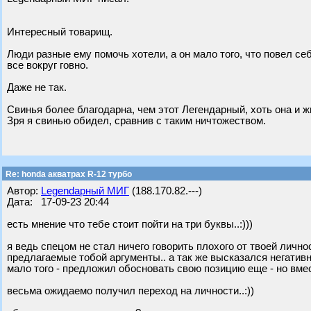
Интересный товарищ.
Люди разные ему помочь хотели, а он мало того, что повел се
все вокруг говно.
Даже не так.
Свинья более благодарна, чем этот Легендарный, хоть она и ж
Зря я свинью обидел, сравнив с таким ничтожеством.
Re: honda акватрах R-12 турбо
Автор:
Legendарный МИГ
(188.170.82.---)
Дата: 17-09-23 20:44
есть мнение что тебе стоит пойти на три буквы..:)))
я ведь спецом не стал ничего говорить плохого от твоей личн
предлагаемые тобой аргументы.. а так же высказался негатив
мало того - предложил обосновать свою позицию еще - но вмес
весьма ожидаемо получил переход на личности..:))