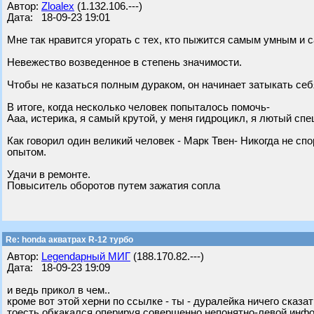
Автор:
Zloalex
(1.132.106.---)
Дата: 18-09-23 19:01
Мне так нравится угорать с тех, кто пыжится самым умным и 
Невежество возведенное в степень значимости.
Чтобы не казаться полным дураком, он начинает затыкать себ
В итоге, когда несколько человек попыталось помочь-
Ааа, истерика, я самый крутой, у меня гидроцикл, я лютый спе
Как говорил один великий человек - Марк Твен- Никогда не спо
опытом.
Удачи в ремонте.
Повыситель оборотов путем зажатия сопла
Re: honda акватрах R-12 турбо
Автор:
Legendарный МИГ
(188.170.82.---)
Дата: 18-09-23 19:09
и ведь прикол в чем..
кроме вот этой херни по ссылке - ты - дуралейка ничего сказа
тоесть обкакался оперируя совершенно непонятно-левой инфо