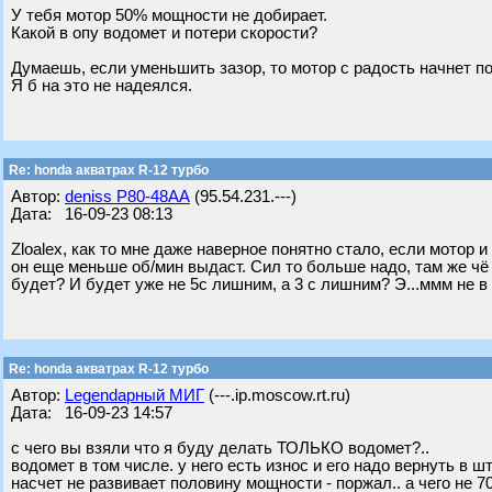
У тебя мотор 50% мощности не добирает.
Какой в опу водомет и потери скорости?
Думаешь, если уменьшить зазор, то мотор с радость начнет п
Я б на это не надеялся.
Re: honda акватрах R-12 турбо
Автор:
deniss Р80-48АА
(95.54.231.---)
Дата: 16-09-23 08:13
Zloalex, как то мне даже наверное понятно стало, если мотор 
он еще меньше об/мин выдаст. Сил то больше надо, там же чё
будет? И будет уже не 5с лишним, а 3 с лишним? Э...ммм не 
Re: honda акватрах R-12 турбо
Автор:
Legendарный МИГ
(---.ip.moscow.rt.ru)
Дата: 16-09-23 14:57
с чего вы взяли что я буду делать ТОЛЬКО водомет?..
водомет в том числе. у него есть износ и его надо вернуть в 
насчет не развивает половину мощности - поржал.. а чего не 7