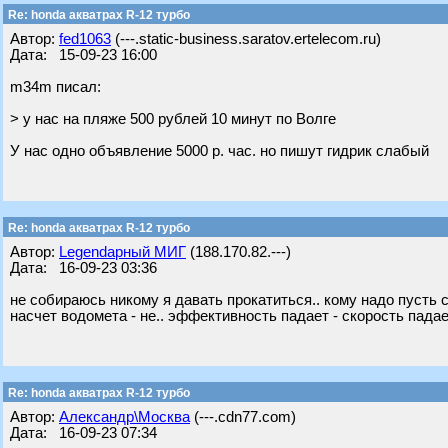
Re: honda акватрах R-12 турбо
Автор:
fed1063
(---.static-business.saratov.ertelecom.ru)
Дата: 15-09-23 16:00
m34m писал:
> у нас на пляже 500 рублей 10 минут по Волге
У нас одно объявление 5000 р. час. но пишут гидрик слабый
Re: honda акватрах R-12 турбо
Автор:
Legendарный МИГ
(188.170.82.---)
Дата: 16-09-23 03:36
не собираюсь никому я давать прокатиться.. кому надо пусть с
насчет водомета - не.. эффективность падает - скорость падае
Re: honda акватрах R-12 турбо
Автор:
Александр\Москва
(---.cdn77.com)
Дата: 16-09-23 07:34