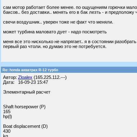
сам мотор работает более менее. по ощущениям горючки малов
баксов.. без доставки.. менять его в бак лезть - и предположу 
свечи воздушник.. уверен тоже не факт что меняли.
может турбина маловато дует - надо посмотреть
меня все это нисколько не напрягает.. я в состоянии разобрать
первый раз чтоли. но думаю это не потребуется.
Re: honda акватрах R-12 турбо
Автор:
Zloalex
(165.225.112.---)
Дата: 16-09-23 15:47
Элементарный расчет
Shaft horsepower (P)
165
hp(l)
Boat displacement (D)
430
kg