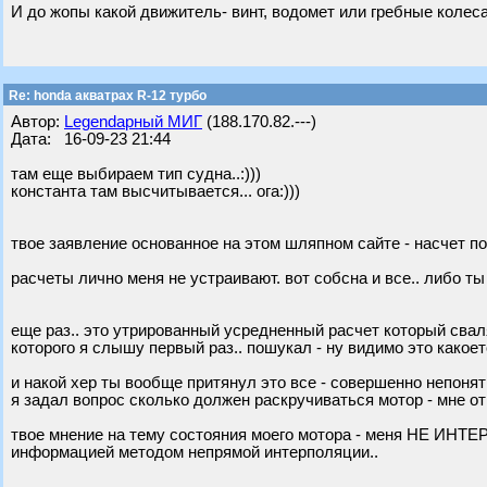
И до жопы какой движитель- винт, водомет или гребные колеса
Re: honda акватрах R-12 турбо
Автор:
Legendарный МИГ
(188.170.82.---)
Дата: 16-09-23 21:44
там еще выбираем тип судна..:)))
константа там высчитывается... ога:)))
твое заявление основанное на этом шляпном сайте - насчет п
расчеты лично меня не устраивают. вот собсна и все.. либо т
еще раз.. это утрированный усредненный расчет который свал
которого я слышу первый раз.. пошукал - ну видимо это какоет
и накой хер ты вообще притянул это все - совершенно непонят
я задал вопрос сколько должен раскручиваться мотор - мне от
твое мнение на тему состояния моего мотора - меня НЕ ИНТЕ
информацией методом непрямой интерполяции..