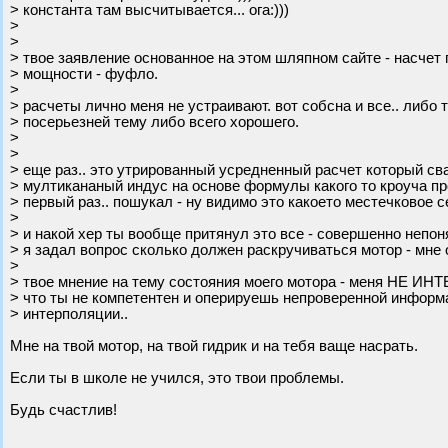
> константа там высчитывается... ога:)))
>
>
> твое заявление основанное на этом шляпном сайте - насчет 
> мощности - фуфло.
>
> расчеты лично меня не устраивают. вот собсна и все.. либо
> посерьезней тему либо всего хорошего.
>
>
> еще раз.. это утрированный усредненный расчет который св
> мултикананый индус на основе формулы какого то кроуча пр
> первый раз.. пошукал - ну видимо это какоето местечковое с
>
> и накой хер ты вообще притянул это все - совершенно непоня
> я задал вопрос сколько должен раскручиваться мотор - мне 
>
> твое мнение на тему состояния моего мотора - меня НЕ ИН
> что ты не компетентен и оперируешь непроверенной инфор
> интерполяции..
Мне на твой мотор, на твой гидрик и на тебя ваще насрать.
Если ты в школе не учился, это твои проблемы.
Будь счастлив!