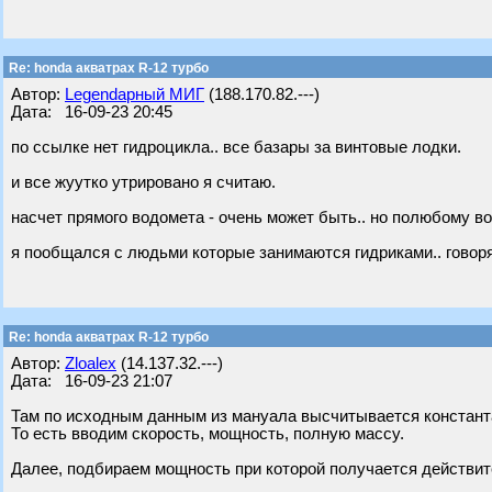
Re: honda акватрах R-12 турбо
Автор:
Legendарный МИГ
(188.170.82.---)
Дата: 16-09-23 20:45
по ссылке нет гидроцикла.. все базары за винтовые лодки.
и все жуутко утрировано я считаю.
насчет прямого водомета - очень может быть.. но полюбому во
я пообщался с людьми которые занимаются гидриками.. говорят 
Re: honda акватрах R-12 турбо
Автор:
Zloalex
(14.137.32.---)
Дата: 16-09-23 21:07
Там по исходным данным из мануала высчитывается констант
То есть вводим скорость, мощность, полную массу.
Далее, подбираем мощность при которой получается действите