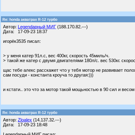
Re: honda акватрах R-12 турбо
Автор:
Legendарный МИГ
(188.170.82.---)
Дата: 17-09-23 18:37
игорёк3535 писал:
> у меня катер 91л.с, вес 400кг, скорость 45миль/ч.
> такой же катер с двумя двигателями 180л/с. вес 530кг. скорос
щас тебе алекс расскажет что у тебя мотор не развивает пол
сам посуди - константа кроуча то другая:)))
и кстати.. это что за мотор такой мощьностью в 90 сил и весом
Re: honda акватрах R-12 турбо
Автор:
Zloalex
(14.137.32.---)
Дата: 17-09-23 18:48
Legendарный МИГ писал: