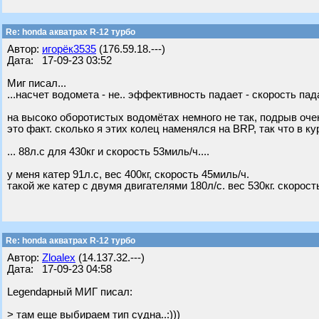
Re: honda акватрах R-12 турбо
Автор:
игорёк3535
(176.59.18.---)
Дата: 17-09-23 03:52
Миг писал...
...насчет водомета - не.. эффективность падает - скорость падае
на высоко оборотистых водомётах немного не так, подрыв очен
это факт. сколько я этих колец наменялся на BRP, так что в ку
... 88л.с для 430кг и скорость 53миль/ч....
у меня катер 91л.с, вес 400кг, скорость 45миль/ч.
такой же катер с двумя двигателями 180л/с. вес 530кг. скорост
Re: honda акватрах R-12 турбо
Автор:
Zloalex
(14.137.32.---)
Дата: 17-09-23 04:58
Legendарный МИГ писал:
> там еще выбираем тип судна..:)))