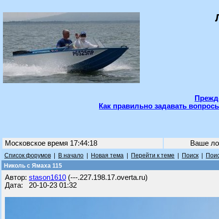
Прежде
Как правильно задавать вопросы
Московское время 17:44:18
Ваше ло
Список форумов
|
В начало
|
Новая тема
|
Перейти к теме
|
Поиск
|
Поис
Николь с Ямаха 115
Автор:
stason1610
(---.227.198.17.overta.ru)
Дата: 20-10-23 01:32