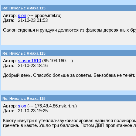
Re: Николь с Ямаха 115
Автор:
slon
(---.pppoe.irtel.ru)
Дата: 21-10-23 01:53
Салон сиденья и рундуки делаются из фанеры деревянных бру
Re: Николь с Ямаха 115
Автор:
stason1610
(95.104.160.---)
Дата: 21-10-23 18:16
Добрый день. Спасибо больше за советы. Бензобака не течёт. 
Re: Николь с Ямаха 115
Автор:
slon
(---.176.48.4.86.nsk.rt.ru)
Дата: 21-10-23 19:25
Каюту изнутри я утеплял-звукоизолировал напыляя полинором
греметь в каюте. Ушло три баллона. Потом ДВП пропитанное л