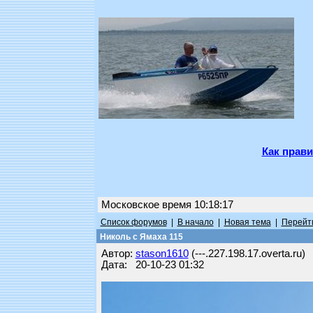
Как прави
Московское время 10:18:17
Список форумов
|
В начало
|
Новая тема
|
Перейти
Николь с Ямаха 115
Автор:
stason1610
(---.227.198.17.overta.ru)
Дата: 20-10-23 01:32