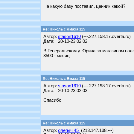
На какую базу поставил, ценник какой?
Re: Николь с Ямаха 115
Автор:
stason1610
(---.227.198.17.overta.ru)
Дата: 20-10-23 02:02
В Генеральском у Юрича,за магазином нале
3500 - месяц
Re: Николь с Ямаха 115
Автор:
stason1610
(---.227.198.17.overta.ru)
Дата: 20-10-23 02:03
Спасибо
Re: Николь с Ямаха 115
Автор:
олегыч 45
(213.147.198.---)