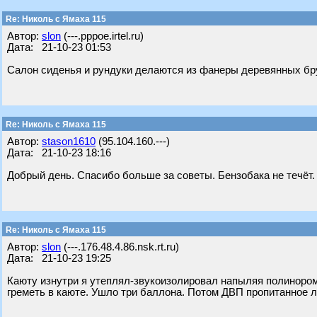
Re: Николь с Ямаха 115
Автор:
slon
(---.pppoe.irtel.ru)
Дата: 21-10-23 01:53
Салон сиденья и рундуки делаются из фанеры деревянных бру
Re: Николь с Ямаха 115
Автор:
stason1610
(95.104.160.---)
Дата: 21-10-23 18:16
Добрый день. Спасибо больше за советы. Бензобака не течёт. 
Re: Николь с Ямаха 115
Автор:
slon
(---.176.48.4.86.nsk.rt.ru)
Дата: 21-10-23 19:25
Каюту изнутри я утеплял-звукоизолировал напыляя полинором
греметь в каюте. Ушло три баллона. Потом ДВП пропитанное л