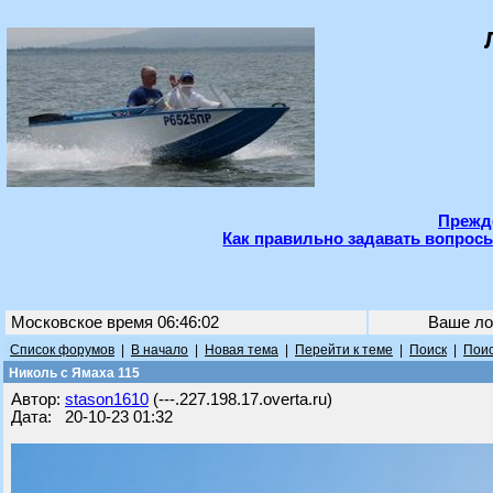
Прежде
Как правильно задавать вопросы
Московское время 06:46:02
Ваше ло
Список форумов
|
В начало
|
Новая тема
|
Перейти к теме
|
Поиск
|
Поис
Николь с Ямаха 115
Автор:
stason1610
(---.227.198.17.overta.ru)
Дата: 20-10-23 01:32