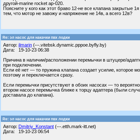
другой-marine rocket ap-020.
Поясните у кого как этот браво 12-не все клапана закрытые 1я
тем, что мотор не завожу и напряжение не 14в, а всего 12в?
Re: эл насос для накачки пвх лодки
Автор:
ilmarin
(---.vitebsk.dynamic.pppoe.byfly.by)
Дата: 19-10-23 06:38
Причина в наличии/расположении перемычки в штуцере/адаптер
при подключении.
Если её нет — то пружина клапана создает усилие, которое м
поэтому и переключается сразу.
Если перемычки присутствуют в обоих насосах — то вероятно,
втором насосе перемычка ближе к торцу адаптера (были случаи
доставала до клапана).
Re: эл насос для накачки пвх лодки
Автор:
Dmitriy_Konstant
(---.etth.mark-itt.net)
Дата: 19-10-23 06:54