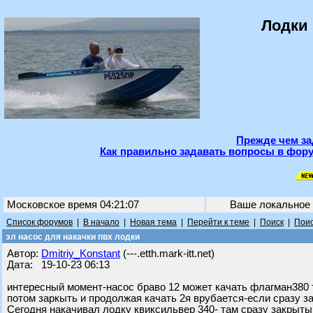
Лодки 
Прежде чем за
Как правильно задавать вопросы в фору
Московское время 04:21:07
Ваше локальное
Список форумов
|
В начало
|
Новая тема
|
Перейти к теме
|
Поиск
|
Поис
эл насос для накачки пвх лодки
Автор:
Dmitriy_Konstant
(---.etth.mark-itt.net)
Дата: 19-10-23 06:13
интересный момент-насос браво 12 может качать флагман380 т
потом заркыть и продолжая качать 2я врубается-если сразу з
Сегодня накачивал лодку квиксильвер 340- там сразу закрытый