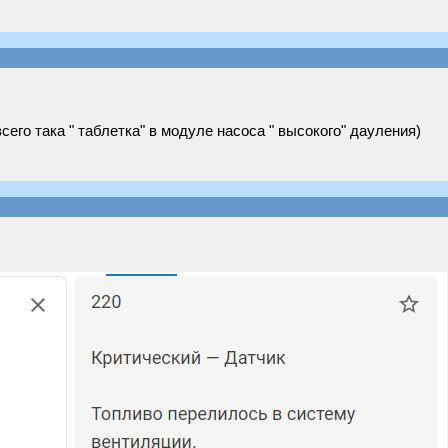
всего така " таблетка" в модуле насоса " высокого" дауления)