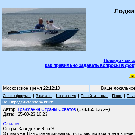
Лодки
Прежде чем з
Как правильно задавать вопросы в фор
Московское время 22:12:10
Ваше локально
Список форумов
|
В начало
|
Новая тема
|
Перейти к теме
|
Поиск
|
Поис
Re: Определите что за винт?
Автор:
Гражданин Страны Советов
(178.155.127.---)
Дата: 25-09-23 16:23
Ссылка.
Ссори. Заводской 9 на 9.
Эт мы уже 11-й ставили,позырил историю мотора друга в переп