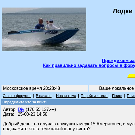
Лодки 
Прежде чем за
Как правильно задавать вопросы в фору
Московское время 20:28:48
Ваше локальное
Список форумов
|
В начало
|
Новая тема
|
Перейти к теме
|
Поиск
|
Поис
Определите что за винт?
Автор:
Div
(176.59.137.---)
Дата: 25-09-23 14:58
Добрый день . по случаю прикупить мерк 15 Американец с муль
подскажите кто в теме какой шаг у винта?