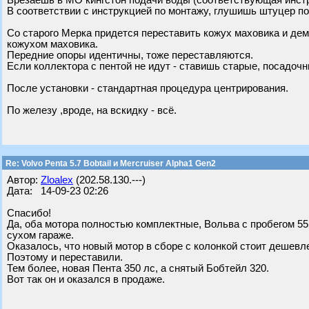
Врезаешь в МО кингстон подачи воды (соответствующая инстр
В соответствии с инструкцией по монтажу, глушишь штуцер по
Со старого Мерка придется переставить кожух маховика и д
кожухом маховика.
Передние опоры идентичны, тоже переставляются.
Если коллектора с пентой не идут - ставишь старые, посадочн
После установки - стандартная процедура центрирования.
По железу ,вроде, на вскидку - всё.
Re: Volvo Penta 5.7 Bobtail и Mercruiser Alpha1 Gen2
Автор:
Zloalex
(202.58.130.---)
Дата: 14-09-23 02:26
Спасибо!
Да, оба мотора полностью комплектные, Вольва с пробегом 55 ч
сухом гараже.
Оказалось, что новый мотор в сборе с колонкой стоит дешевле
Поэтому и переставили.
Тем более, новая Пента 350 лс, а снятый Бобтейл 320.
Вот так он и оказался в продаже.