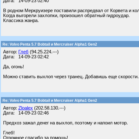
Дата: 14-09-23 02:40
В родном Меркруизере поставили распредвал от Корвета и ко
Когда выгорели захлопки, произошел обратный гидроудар.
Классика жанра.
Re: Volvo Penta 5.7 Bobtail и Mercruiser Alpha1 Gen2
Автор:
Глеб
(94.25.224.---)
Дата: 14-09-23 02:42
Да, огонь!
Можно ставить выхлоп через транец. Добавишь еще скорости. А
Re: Volvo Penta 5.7 Bobtail и Mercruiser Alpha1 Gen2
Автор:
Zloalex
(202.58.130.---)
Дата: 14-09-23 02:46
Предхоз зажал денег на выхлоп, поэтому и напоил мотор.
Глеб!
Огромное спасибо за помощь!