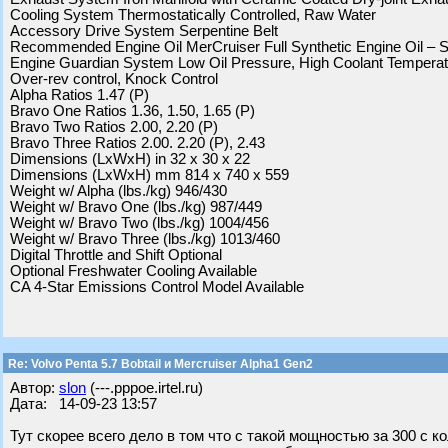
Cooling System Thermostatically Controlled, Raw Water
Accessory Drive System Serpentine Belt
Recommended Engine Oil MerCruiser Full Synthetic Engine Oil –
Engine Guardian System Low Oil Pressure, High Coolant Temperat
Over-rev control, Knock Control
Alpha Ratios 1.47 (P)
Bravo One Ratios 1.36, 1.50, 1.65 (P)
Bravo Two Ratios 2.00, 2.20 (P)
Bravo Three Ratios 2.00. 2.20 (P), 2.43
Dimensions (LxWxH) in 32 x 30 x 22
Dimensions (LxWxH) mm 814 x 740 x 559
Weight w/ Alpha (lbs./kg) 946/430
Weight w/ Bravo One (lbs./kg) 987/449
Weight w/ Bravo Two (lbs./kg) 1004/456
Weight w/ Bravo Three (lbs./kg) 1013/460
Digital Throttle and Shift Optional
Optional Freshwater Cooling Available
CA 4-Star Emissions Control Model Available
Re: Volvo Penta 5.7 Bobtail и Mercruiser Alpha1 Gen2
Автор:
slon
(---.pppoe.irtel.ru)
Дата: 14-09-23 13:57
Тут скорее всего дело в том что с такой мощностью за 300 с 