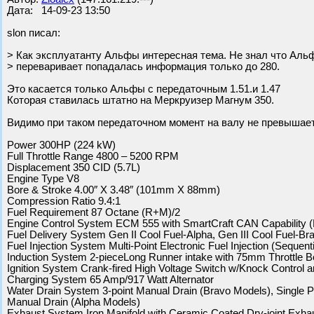
Дата: 14-09-23 13:50
slon писал:
> Как эксплуатанту Альфы интересная тема. Не знал что Аль
> переваривает попадалась информация только до 280.
Это касается только Альфы с передаточным 1.51.и 1.47
Которая ставилась штатно на Меркруизер Магнум 350.
Видимо при таком передаточном момент на валу не превышает
Power 300HP (224 kW)
Full Throttle Range 4800 – 5200 RPM
Displacement 350 CID (5.7L)
Engine Type V8
Bore & Stroke 4.00″ X 3.48″ (101mm X 88mm)
Compression Ratio 9.4:1
Fuel Requirement 87 Octane (R+M)/2
Engine Control System ECM 555 with SmartCraft CAN Capability
Fuel Delivery System Gen II Cool Fuel-Alpha, Gen III Cool Fuel-Br
Fuel Injection System Multi-Point Electronic Fuel Injection (Sequent
Induction System 2-pieceLong Runner intake with 75mm Throttle
Ignition System Crank-fired High Voltage Switch w/Knock Control 
Charging System 65 Amp/917 Watt Alternator
Water Drain System 3-point Manual Drain (Bravo Models), Single Po
Manual Drain (Alpha Models)
Exhaust System Iron Manifold with Ceramic Coated Dry-joint Exha