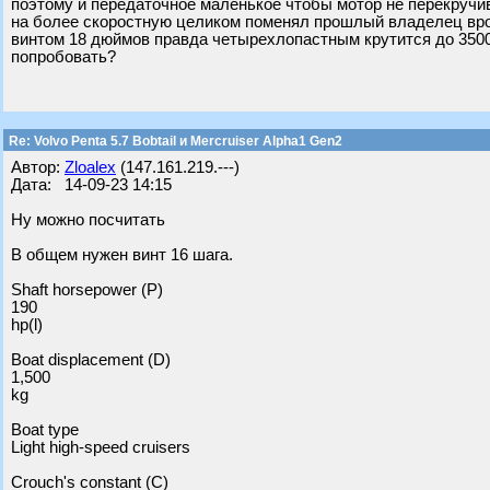
поэтому и передаточное маленькое чтобы мотор не перекручив
на более скоростную целиком поменял прошлый владелец врод
винтом 18 дюймов правда четырехлопастным крутится до 350
попробовать?
Re: Volvo Penta 5.7 Bobtail и Mercruiser Alpha1 Gen2
Автор:
Zloalex
(147.161.219.---)
Дата: 14-09-23 14:15
Ну можно посчитать
В общем нужен винт 16 шага.
Shaft horsepower (P)
190
hp(l)
Boat displacement (D)
1,500
kg
Boat type
Light high-speed cruisers
Crouch's constant (C)