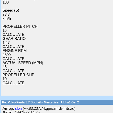
190
Speed (S)
73.3
km/h
PROPELLER PITCH
16
CALCULATE
GEAR RATIO
1.47
CALCULATE
ENGINE RPM
4800
CALCULATE
ACTUAL SPEED (MPH)
45
CALCULATE
PROPELLER SLIP
10
CALCULATE
Re: Volvo Penta 5.7 Bobtail и Mercruiser Alpha1 Gen2
Автор:
slon
(---.83.237.74.gprs.mrdv.mts.ru)
Дата: 14-09-23 14:25