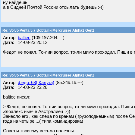
ну найдёшь.
а в Сидней Почтой России отсылать будешь :-))
Re: Volvo Penta 5.7 Bobtail и Mercruiser Alpha1 Gen2
Автор:
baltiec
(109.197.204.---)
Дата: 14-09-23 20:12
Федот, не понял. То-лии вопрос, то-ли мимо проходил. Пиши в 
Re: Volvo Penta 5.7 Bobtail и Mercruiser Alpha1 Gen2
Автор:
федот68( Калуга)
(85.249.19.---)
Дата: 14-09-23 23:26
baltiec писал:
> Федот, не понял. То-лии вопрос, то-ли мимо проходил. Пиши 
Злоалекс нынче Австралиец :-))
Занесло его , как спеца по кранам ( грузоподьемным) после С
года на четыре ...( типа командировка)
Советы твои ему весьма полезны.