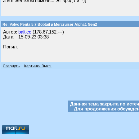
а вот железом помочь... Эт вряд ли :-))
Re: Volvo Penta 5.7 Bobtail и Mercruiser Alpha1 Gen2
Автор:
baltiec
(178.67.152.---)
Дата: 15-09-23 03:38
Понял.
Свернуть
|
Картинки Выкл.
Данная тема закрыта по исте
Для продолжения обсуждени