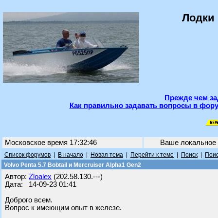
Лодки 
Прежде чем за
Как правильно задавать вопросы в фору
Московское время 17:32:46
Ваше локальное
Список форумов
|
В начало
|
Новая тема
|
Перейти к теме
|
Поиск
|
Поис
Volvo Penta 5.7 Bobtail и Mercruiser Alpha1 Gen2
Автор:
Zloalex
(202.58.130.---)
Дата: 14-09-23 01:41
Доброго всем.
Вопрос к имеющим опыт в железе.