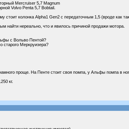
орный Mercruiser 5,7 Magnum
ой Volvo Penta 5,7 Bobtail.
му стоит колонка Alpha1 Gen2 с передаточным 1,5 (вроде как так
ным найти нереально, что и явилось причиной продажи мотора.
льфы с Вольво Пентой?
со старого Меркруизера?
намного проще. На Пенте стоит своя помпа, у Альфы помпа в ног
250 кг.