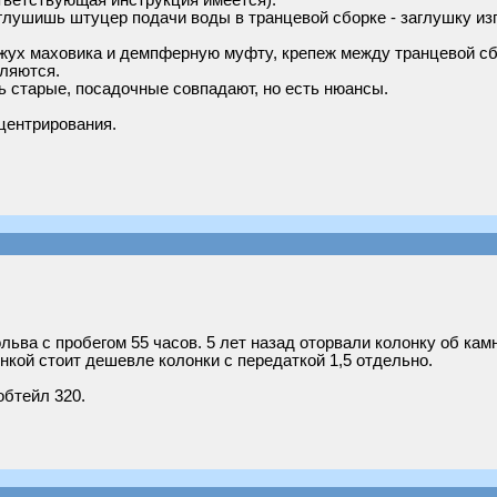
тветствующая инструкция имеется).
 глушишь штуцер подачи воды в транцевой сборке - заглушку из
ожух маховика и демпферную муфту, крепеж между транцевой с
ляются.
шь старые, посадочные совпадают, но есть нюансы.
центрирования.
ьва с пробегом 55 часов. 5 лет назад оторвали колонку об камни
нкой стоит дешевле колонки с передаткой 1,5 отдельно.
обтейл 320.