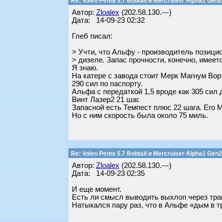
Re: Volvo Penta 5.7 Bobtail и Mercruiser Alpha1 Gen2
Автор:
Zloalex
(202.58.130.---)
Дата: 14-09-23 02:32
Глеб писал:
> Учти, что Альфу - производитель позицио
> дизеле. Запас прочности, конечно, имеется
Я знаю.
На катере с завода стоит Мерк Магнум Вор
290 сил по паспорту.
Альфа с передаткой 1,5 вроде как 305 сил
Винт Лазер2 21 шаг.
Запасной есть Темпест плюс 22 шага. Его 
Но с ним скорость была около 75 миль.
Re: Volvo Penta 5.7 Bobtail и Mercruiser Alpha1 Gen2
Автор:
Zloalex
(202.58.130.---)
Дата: 14-09-23 02:35
И еще момент.
Есть ли смысл выводить выхлоп через тра
Натыкался пару раз, что в Альфе «дым в т