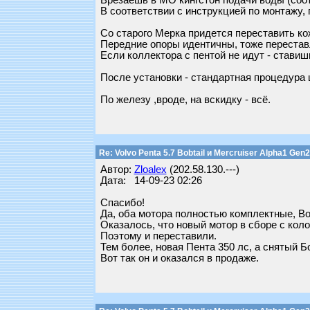
Врезаешь в МО кингстон подачи воды (соо
В соответствии с инструкцией по монтажу,
Со старого Мерка придется переставить к
Передние опоры идентичны, тоже перестав
Если коллектора с пентой не идут - стави
После установки - стандартная процедура 
По железу ,вроде, на вскидку - всё.
Re: Volvo Penta 5.7 Bobtail и Mercruiser Alpha1 Gen2
Автор:
Zloalex
(202.58.130.---)
Дата: 14-09-23 02:26
Спасибо!
Да, оба мотора полностью комплектные, Вол
Оказалось, что новый мотор в сборе с коло
Поэтому и переставили.
Тем более, новая Пента 350 лс, а снятый Б
Вот так он и оказался в продаже.