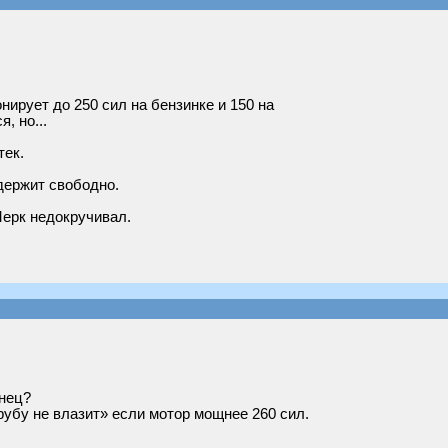
нирует до 250 сил на бензинке и 150 на
, но...
тек.
 держит свободно.
Мерк недокручивал.
нец?
рубу не влазит» если мотор мощнее 260 сил.