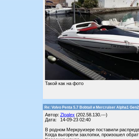
Такой как на фото
Re: Volvo Penta 5.7 Bobtail и Mercruiser Alpha1 Gen2
Автор:
Zloalex
(202.58.130.---)
Дата: 14-09-23 02:40
В родном Меркруизере поставили распредв
Когда выгорели захлопки, произошел обрат