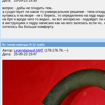
Дата: 25-09-23 19:30
вопрос - дабы не плодить тем..
а существует ли какое то универсальное решение - типа откиды
купаюсь я на якоре - не с берега.. то определенно на гидр над
на брп я вроде чего то видел.. но вот интересно - подойдет ли н
в инструкциях к гидру написано как на него залезать если чо.
хотелось бы больше комфорту.
Re: honda акватрах R-12 турбо
Автор:
Legendарный МИГ
(178.176.76.---)
Дата: 25-09-23 19:47