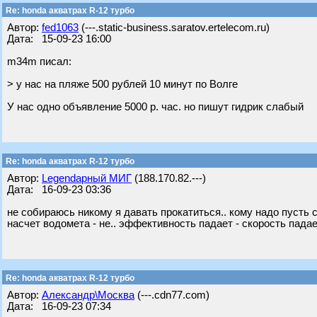
Re: honda акватрах R-12 турбо
Автор:
fed1063
(---.static-business.saratov.ertelecom.ru)
Дата: 15-09-23 16:00
m34m писал:
> у нас на пляже 500 рублей 10 минут по Волге
У нас одно объявление 5000 р. час. но пишут гидрик слабый
Re: honda акватрах R-12 турбо
Автор:
Legendарный МИГ
(188.170.82.---)
Дата: 16-09-23 03:36
не собираюсь никому я давать прокатиться.. кому надо пусть с
насчет водомета - не.. эффективность падает - скорость падае
Re: honda акватрах R-12 турбо
Автор:
Александр\Москва
(---.cdn77.com)
Дата: 16-09-23 07:34