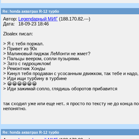
Re: honda акватрах R-12 турбо
Автор:
Legendарный МИГ
(188.170.82.---)
Дата: 18-09-23 18:46
Zloalex писал:
> Я с тебя поржал.
> Привет из 90х
> Малиновый пиджак ЛеМонти не жмет?
> Пальцы веером, сопли пузырями.
> Зато с гидроциклом!
> Ремонтник Хонды
> Кинул тебя продаван с усосанным движком, так тебе и надо
> Иди ищи турбину в турбине
> 😀😀😀😀😀😀
> Иди зажимай сопло, глядишь оборотов прибавится
так сходил уже или еще нет.. я просто по тексту не до конца по
непонятно.
Re: honda акватрах R-12 турбо