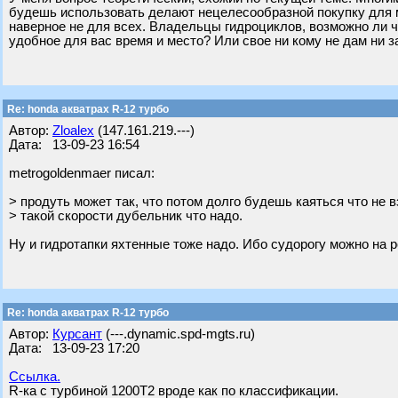
будешь использовать делают нецелесообразной покупку для мн
наверное не для всех. Владельцы гидроциклов, возможно ли ч
удобное для вас время и место? Или свое ни кому не дам ни з
Re: honda акватрах R-12 турбо
Автор:
Zloalex
(147.161.219.---)
Дата: 13-09-23 16:54
metrogoldenmaer писал:
> продуть может так, что потом долго будешь каяться что не 
> такой скорости дубельник что надо.
Ну и гидротапки яхтенные тоже надо. Ибо судорогу можно на 
Re: honda акватрах R-12 турбо
Автор:
Курсант
(---.dynamic.spd-mgts.ru)
Дата: 13-09-23 17:20
Ссылка.
R-ка с турбиной 1200Т2 вроде как по классификации.