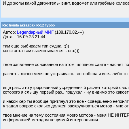
И до жопы какой движитель- винт, водомет или гребные колеса
Re: honda акватрах R-12 турбо
Автор:
Legendарный МИГ
(188.170.82.---)
Дата: 16-09-23 21:44
там еще выбираем тип судна..:)))
константа там высчитывается... ога:)))
твое заявление основанное на этом шляпном сайте - насчет п
расчеты лично меня не устраивают. вот собсна и все.. либо т
еще раз.. это утрированный усредненный расчет который свал
которого я слышу первый раз.. пошукал - ну видимо это какоет
и накой хер ты вообще притянул это все - совершенно непонят
я задал вопрос сколько должен раскручиваться мотор - мне от
твое мнение на тему состояния моего мотора - меня НЕ ИНТЕ
информацией методом непрямой интерполяции..