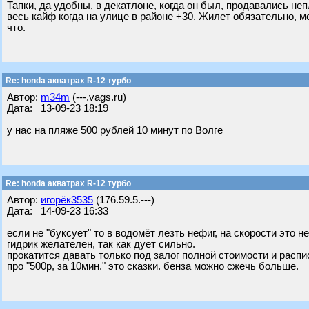
Тапки, да удобны, в декатлоне, когда он был, продавались н
весь кайф когда на улице в районе +30. Жилет обязательно, м
что.
Re: honda акватрах R-12 турбо
Автор:
m34m
(---.vags.ru)
Дата: 13-09-23 18:19
у нас на пляже 500 рублей 10 минут по Волге
Re: honda акватрах R-12 турбо
Автор:
игорёк3535
(176.59.5.---)
Дата: 14-09-23 16:33
если не "буксует" то в водомёт лезть нефиг, на скорости это не
гидрик желателен, так как дует сильно.
прокатится давать только под залог полной стоимости и расписку
про "500р, за 10мин." это сказки. бенза можно сжечь больше.