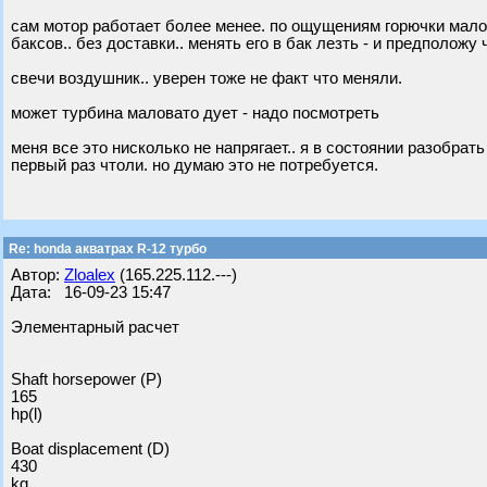
сам мотор работает более менее. по ощущениям горючки малов
баксов.. без доставки.. менять его в бак лезть - и предположу 
свечи воздушник.. уверен тоже не факт что меняли.
может турбина маловато дует - надо посмотреть
меня все это нисколько не напрягает.. я в состоянии разобрать
первый раз чтоли. но думаю это не потребуется.
Re: honda акватрах R-12 турбо
Автор:
Zloalex
(165.225.112.---)
Дата: 16-09-23 15:47
Элементарный расчет
Shaft horsepower (P)
165
hp(l)
Boat displacement (D)
430
kg