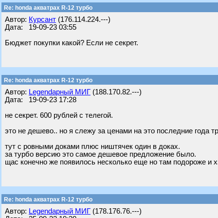
Re: honda акватрах R-12 турбо
Автор:
Курсант
(176.114.224.---)
Дата: 19-09-23 03:55
Бюджет покупки какой? Если не секрет.
Re: honda акватрах R-12 турбо
Автор:
Legendарный МИГ
(188.170.82.---)
Дата: 19-09-23 17:28
не секрет. 600 рублей с телегой.
это не дешево.. но я слежу за ценами на это последние года т
тут с ровными доками плюс ништячек один в доках.
за турбо версию это самое дешевое предложение было.
щас конечно же появилось несколько еще но там подороже и х
Re: honda акватрах R-12 турбо
Автор:
Legendарный МИГ
(178.176.76.---)