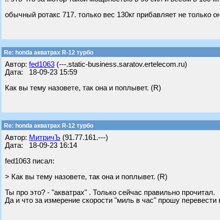
обычный ротакс 717. только вес 130кг прибавляет не только о
Re: honda акватрах R-12 турбо
Автор:
fed1063
(---.static-business.saratov.ertelecom.ru)
Дата: 18-09-23 15:59
Как вы тему назовете, так она и поплывет. (R)
Re: honda акватрах R-12 турбо
Автор:
МитричЪ
(91.77.161.---)
Дата: 18-09-23 16:14
fed1063 писал:
> Как вы тему назовете, так она и поплывет. (R)
Ты про это? - "акватрах" . Только сейчас правильно прочитал.
Да и что за измерение скорости "миль в час" прошу перевести