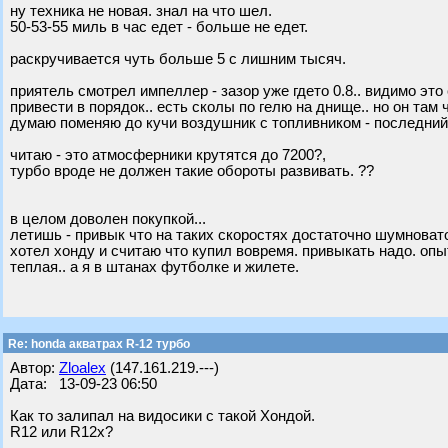
ну техника не новая. знал на что шел.
50-53-55 миль в час едет - больше не едет.
раскручивается чуть больше 5 с лишним тысяч.
приятель смотрел импеллер - зазор уже гдето 0.8.. видимо эт
привести в порядок.. есть сколы по гелю на днище.. но он там
думаю поменяю до кучи воздушник с топливником - последний 
читаю - это атмосферники крутятся до 7200?,
турбо вроде не должен такие обороты развивать. ??
в целом доволен покупкой...
летишь - привык что на таких скоростях достаточно шумновато 
хотел хонду и считаю что купил вовремя. привыкать надо. опы
теплая.. а я в штанах футболке и жилете.
Re: honda акватрах R-12 турбо
Автор:
Zloalex
(147.161.219.---)
Дата: 13-09-23 06:50
Как то залипал на видосики с такой Хондой.
R12 или R12x?