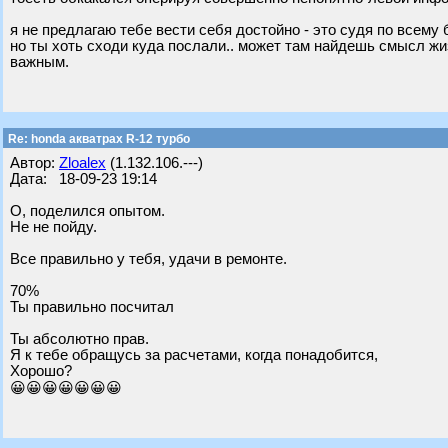
я не предлагаю тебе вести себя достойно - это судя по всему
но ты хоть сходи куда послали.. может там найдешь смысл жи
важным.
Re: honda акватрах R-12 турбо
Автор:
Zloalex
(1.132.106.---)
Дата: 18-09-23 19:14
О, поделился опытом.
Не не пойду.
Все правильно у тебя, удачи в ремонте.
70%
Ты правильно посчитал
Ты абсолютно прав.
Я к тебе обращусь за расчетами, когда понадобится,
Хорошо?
😀😀😀😀😀😀😀