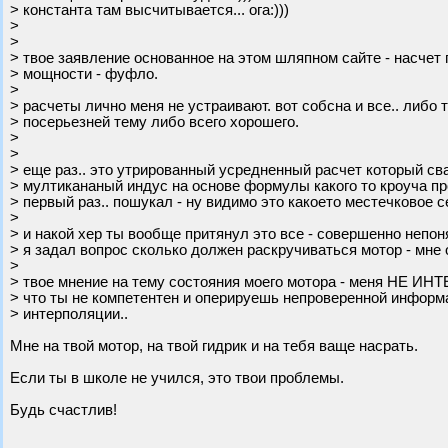
> константа там высчитывается... ога:)))
>
>
> твое заявление основанное на этом шляпном сайте - насчет 
> мощности - фуфло.
>
> расчеты лично меня не устраивают. вот собсна и все.. либо
> посерьезней тему либо всего хорошего.
>
>
> еще раз.. это утрированный усредненный расчет который св
> мултикананый индус на основе формулы какого то кроуча пр
> первый раз.. пошукал - ну видимо это какоето местечковое с
>
> и накой хер ты вообще притянул это все - совершенно непоня
> я задал вопрос сколько должен раскручиваться мотор - мне 
>
> твое мнение на тему состояния моего мотора - меня НЕ ИН
> что ты не компетентен и оперируешь непроверенной инфор
> интерполяции..
Мне на твой мотор, на твой гидрик и на тебя ваще насрать.
Если ты в школе не учился, это твои проблемы.
Будь счастлив!