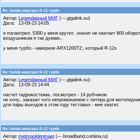
Re: honda акватрах R-12 турбо
Автор:
Legendарный МИГ
(---.gigalink.su)
Дата: 13-09-23 14:05
я посмотрел. 5300 у меня крутит.. значит не хватает 800 обо
воздушником я так думаю..
у меня турбо - наверное ARX1200T2:, который R-12х
Re: honda акватрах R-12 турбо
Автор:
Legendарный МИГ
(---.gigalink.su)
Дата: 13-09-23 14:44
насчет гидрокостюма.. посмотрел - 14 рубчиков.
не хочу.. заказал чото непромокаемое с питера для мотопедчик
для пары выездов в этом году тестовых - мне хватит.
Re: honda акватрах R-12 турбо
Автор:
metrogoldenmaer
(---.broadband.corbina.ru)