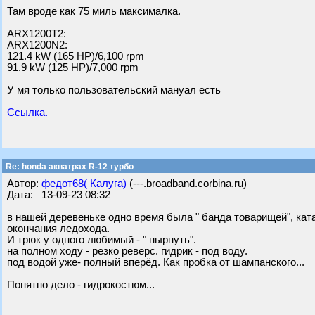
Там вроде как 75 миль максималка.
ARX1200T2:
ARX1200N2:
121.4 kW (165 HP)/6,100 rpm
91.9 kW (125 HP)/7,000 rpm
У мя только пользовательский мануал есть
Ссылка.
Re: honda акватрах R-12 турбо
Автор:
федот68( Калуга)
(---.broadband.corbina.ru)
Дата: 13-09-23 08:32
в нашей деревеньке одно время была " банда товарищей", кат
окончания ледохода.
И трюк у одного любимый - " нырнуть".
на полном ходу - резко реверс. гидрик - под воду.
под водой уже- полный вперёд. Как пробка от шампанского...
Понятно дело - гидрокостюм...