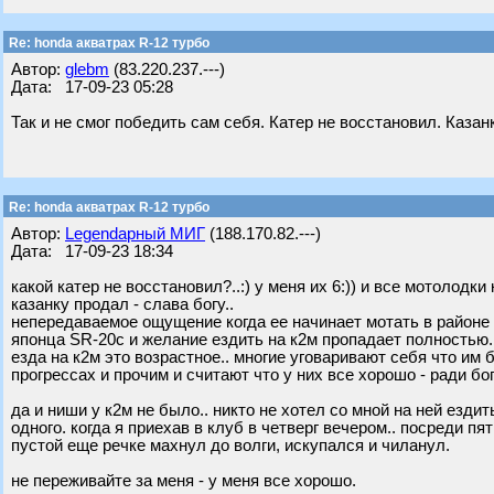
Re: honda акватрах R-12 турбо
Автор:
glebm
(83.220.237.---)
Дата: 17-09-23 05:28
Так и не смог победить сам себя. Катер не восстановил. Казанк
Re: honda акватрах R-12 турбо
Автор:
Legendарный МИГ
(188.170.82.---)
Дата: 17-09-23 18:34
какой катер не восстановил?..:) у меня их 6:)) и все мотолодки к
казанку продал - слава богу..
непередаваемое ощущение когда ее начинает мотать в районе 
японца SR-20c и желание ездить на к2м пропадает полностью.
езда на к2м это возрастное.. многие уговаривают себя что им б
прогрессах и прочим и считают что у них все хорошо - ради бог
да и ниши у к2м не было.. никто не хотел со мной на ней ездит
одного. когда я приехав в клуб в четверг вечером.. посреди п
пустой еще речке махнул до волги, искупался и чиланул.
не переживайте за меня - у меня все хорошо.