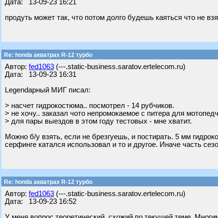
Дата: 13-09-23 16:21
продуть может так, что потом долго будешь каяться что не вз
Re: honda акватрах R-12 турбо
Автор:
fed1063
(---.static-business.saratov.ertelecom.ru)
Дата: 13-09-23 16:31
Legendарный МИГ писал:
> насчет гидрокостюма.. посмотрел - 14 рубчиков.
> не хочу.. заказал чото непромокаемое с питера для мотопедч
> для пары выездов в этом году тестовых - мне хватит.
Можно б/у взять, если не брезгуешь, и постирать. 5 мм гидро
серфинге катался использовал и то и другое. Иначе часть сез
Re: honda акватрах R-12 турбо
Автор:
fed1063
(---.static-business.saratov.ertelecom.ru)
Дата: 13-09-23 16:52
У меня вопрос теоретический, схожий по текущей теме. Многим 