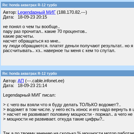
Re: honda акватрах R-12 турбо
Автор:
Legendарный МИГ
(188.170.82.---)
Дата: 18-09-23 20:15
не понял о чем ты вообще..
пару раз прочитал.. какие 70 процентов..
какие расчеты.
насчет обращаться ко мне..
ну люди обращаются. платят деньги получают результат.. но я
рассчитывать.. хз.. наверное ты меня с кем то спутал.
Re: honda акватрах R-12 турбо
Автор:
АП
(---.cable.infonet.ee)
Дата: 18-09-23 21:14
Legendарный МИГ писал:
> с чего вы взяли что я буду делать ТОЛЬКО водомет?..
> водомет в том числе. у него есть износ и его надо вернуть в
> насчет не развивает половину мощности - поржал.. а чего не
> мощности не развивает. откуда такие цифры?..
Так а по твоему мнению на сколько % мощности мотор работа