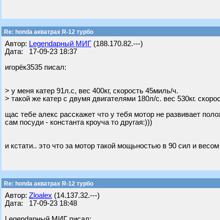
Re: honda акватрах R-12 турбо
Автор:
Legendарный МИГ
(188.170.82.---)
Дата: 17-09-23 18:37
игорёк3535 писал:
> у меня катер 91л.с, вес 400кг, скорость 45миль/ч.
> такой же катер с двумя двигателями 180л/с. вес 530кг. скорос
щас тебе алекс расскажет что у тебя мотор не развивает пол
сам посуди - константа кроуча то другая:)))
и кстати.. это что за мотор такой мощьностью в 90 сил и весом
Re: honda акватрах R-12 турбо
Автор:
Zloalex
(14.137.32.---)
Дата: 17-09-23 18:48
Legendарный МИГ писал: