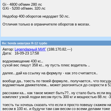
Gi - 4800 об\мин 280 лс
GXi - 5200 об\мин. 320 лс
Недобор 400 оборотов недодает 50 лс.
Отличия только в ограничителе оборотов в мозгах.
Re: honda акватрах R-12 турбо
Автор:
Legendарный МИГ
(188.170.82.---)
Дата: 16-09-23 17:58
водоизмещение 430 кг...
сухой вес пишут 358 кг... ну пусть плюс водитель ..
далее.. дай ка ссылку на формулу - как это считается..
вообще да.. тоесть по твоей формуле.. получается.. что посуд
водометным движетелем... может разгоняться до скорости в 53
расскажи ка... как такое может быть??.. ну стало быть если 
комплект узкой лодки весом пусть 300 кг и мощностью 88 лс -
тоесть ты хочешь сказать что если я просто повешу скажем на 
весом в 100 кг.. и будучи там сам весом со всеми делами тоже