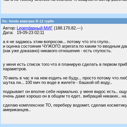
Re: honda акватрах R-12 турбо
Автор:
Legendарный МИГ
(188.170.82.---)
Дата: 19-09-23 02:11
а я не задаюсь этим вопросом... потому что это глупо..
и оценка состояния ЧУЖОГО агрегата по каким то вводным да
(как уже доказано) никакого отношения - есть глупость.
у меня есть список того что я планирую сделать в первом пр
параметров.
70 миль в час я на нем ездить не буду... просто потому что лю
шутка ли... 100 кмч по воде в жилете - башкой об воду..
подрывает он вполне себе нормально. у меня видос есть.. ощу
очень даже хорошо он в общем то едет.. вибраций никаких.. на
сделаю комплексное ТО, переберу водомет, сделаю косметику д
американцев..