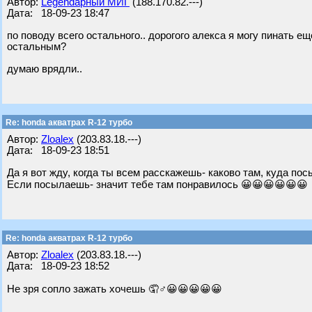
Автор:
Legendарный МИГ
(188.170.82.---)
Дата: 18-09-23 18:47
по поводу всего остального.. дорогого алекса я могу пинать ещ
остальным?
думаю врядли..
Re: honda акватрах R-12 турбо
Автор:
Zloalex
(203.83.18.---)
Дата: 18-09-23 18:51
Да я вот жду, когда ты всем расскажешь- каково там, куда по
Если посылаешь- значит тебе там понравилось 😀😀😀😀😀😀
Re: honda акватрах R-12 турбо
Автор:
Zloalex
(203.83.18.---)
Дата: 18-09-23 18:52
Не зря сопло зажать хочешь 🤦♂😀😀😀😀😀