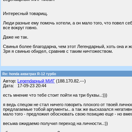
Интересный товарищ.
Люди разные ему помочь хотели, а он мало того, что повел се
все вокруг говно.
Даже не так.
Свинья более благодарна, чем этот Легендарный, хоть она и ж
Зря я свинью обидел, сравнив с таким ничтожеством.
Re: honda акватрах R-12 турбо
Автор:
Legendарный МИГ
(188.170.82.---)
Дата: 17-09-23 20:44
есть мнение что тебе стоит пойти на три буквы..:)))
я ведь спецом не стал ничего говорить плохого от твоей личн
предлагаемые тобой аргументы.. а так же высказался негатив
мало того - предложил обосновать свою позицию еще - но вмес
весьма ожидаемо получил переход на личности..:))