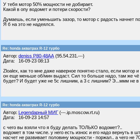
У тебя мотор 50% мощности не добирает.
Какой в опу водомет и потери скорости?
Думаешь, если уменьшить зазор, то мотор с радость начнет п
Я б на это не надеялся.
Re: honda акватрах R-12 турбо
Автор:
deniss Р80-48АА
(95.54.231.---)
Дата: 16-09-23 08:13
Zloalex, как то мне даже наверное понятно стало, если мотор 
он еще меньше об/мин выдаст. Сил то больше надо, там же чё
будет? И будет уже не 5с лишним, а 3 с лишним? Э...ммм не 
Re: honda акватрах R-12 турбо
Автор:
Legendарный МИГ
(---.ip.moscow.rt.ru)
Дата: 16-09-23 14:57
с чего вы взяли что я буду делать ТОЛЬКО водомет?..
водомет в том числе. у него есть износ и его надо вернуть в 
насчет не развивает половину мощности - поржал.. а чего не 7