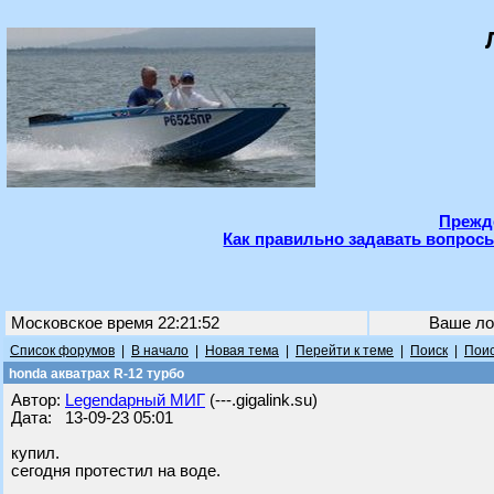
Прежде
Как правильно задавать вопросы
Московское время 22:21:52
Ваше ло
Список форумов
|
В начало
|
Новая тема
|
Перейти к теме
|
Поиск
|
Поис
honda акватрах R-12 турбо
Автор:
Legendарный МИГ
(---.gigalink.su)
Дата: 13-09-23 05:01
купил.
сегодня протестил на воде.