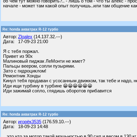
об чем тут можно говорить?.. - лишь о том - что ты алекс - п
начале - может там какой опыт получишь..или там общение как
Re: honda акватрах R-12 турбо
Автор:
Zloalex
(14.137.32.---)
Дата: 17-09-23 21:00
Я с тебя поржал.
Привет из 90х
Малиновый пиджак ЛеМонти не жмет?
Пальцы веером, сопли пузырями.
Зато с гидроциклом!
Ремонтник Хонды
Кинул тебя продаван с усосанным движком, так тебе и надо, 
Иди ищи турбину в турбине 😀😀😀😀😀😀
Иди зажимай сопло, глядишь оборотов прибавится
Re: honda акватрах R-12 турбо
Автор:
игорёк3535
(176.59.10.---)
Дата: 18-09-23 14:48
.. это что за мотор такой мощьностью в 90 сил и весом в 130 кг.