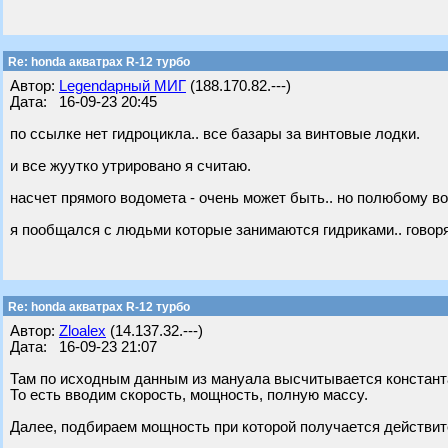
Re: honda акватрах R-12 турбо
Автор:
Legendарный МИГ
(188.170.82.---)
Дата: 16-09-23 20:45
по ссылке нет гидроцикла.. все базары за винтовые лодки.
и все жуутко утрировано я считаю.
насчет прямого водомета - очень может быть.. но полюбому во
я пообщался с людьми которые занимаются гидриками.. говорят 
Re: honda акватрах R-12 турбо
Автор:
Zloalex
(14.137.32.---)
Дата: 16-09-23 21:07
Там по исходным данным из мануала высчитывается констант
То есть вводим скорость, мощность, полную массу.
Далее, подбираем мощность при которой получается действите