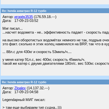
Re: honda акватрах R-12 турбо
Автор:
игорёк3535
(176.59.18.---)
Дата: 17-09-23 03:52
Миг писал...
...насчет водомета - не.. эффективность падает - скорость падае
на высоко оборотистых водомётах немного не так, подрыв очен
это факт. сколько я этих колец наменялся на BRP, так что в ку
... 88л.с для 430кг и скорость 53миль/ч....
у меня катер 91л.с, вес 400кг, скорость 45миль/ч.
такой же катер с двумя двигателями 180л/с. вес 530кг. скорост
Re: honda акватрах R-12 турбо
Автор:
Zloalex
(14.137.32.---)
Дата: 17-09-23 04:58
Legendарный МИГ писал:
> там еще выбираем тип судна..:)))