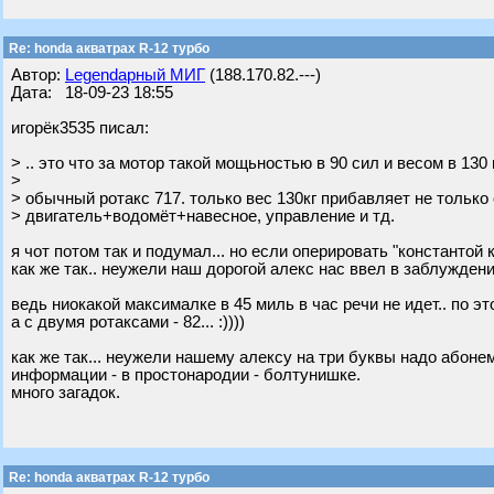
Re: honda акватрах R-12 турбо
Автор:
Legendарный МИГ
(188.170.82.---)
Дата: 18-09-23 18:55
игорёк3535 писал:
> .. это что за мотор такой мощьностью в 90 сил и весом в 130 кг
>
> обычный ротакс 717. только вес 130кг прибавляет не только 
> двигатель+водомёт+навесное, управление и тд.
я чот потом так и подумал... но если оперировать "константой 
как же так.. неужели наш дорогой алекс нас ввел в заблужден
ведь ниокакой максималке в 45 миль в час речи не идет.. по э
а с двумя ротаксами - 82... :))))
как же так... неужели нашему алексу на три буквы надо абон
информации - в простонародии - болтунишке.
много загадок.
Re: honda акватрах R-12 турбо