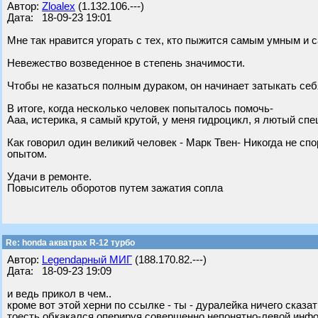
Автор:
Zloalex
(1.132.106.---)
Дата: 18-09-23 19:01
Мне так нравится угорать с тех, кто пыжится самым умным и 
Невежество возведенное в степень значимости.
Чтобы не казаться полным дураком, он начинает затыкать себ
В итоге, когда несколько человек попыталось помочь-
Ааа, истерика, я самый крутой, у меня гидроцикл, я лютый спе
Как говорил один великий человек - Марк Твен- Никогда не спо
опытом.
Удачи в ремонте.
Повыситель оборотов путем зажатия сопла
Re: honda акватрах R-12 турбо
Автор:
Legendарный МИГ
(188.170.82.---)
Дата: 18-09-23 19:09
и ведь прикол в чем..
кроме вот этой херни по ссылке - ты - дуралейка ничего сказа
тоесть обкакался оперируя совершенно непонятно-левой инфо