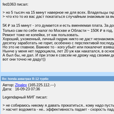
fed1063 писал:
> но 5 тысяч на 15 минут наверное не для всех. Владельцы г
> что кто то из вас даст покататься случайным знакомым за 
5К ₽ за 15 минут - это думается и есть вменяемая плата. За д
Только сам по себе налог по Москве и Области ~ 150К ₽ в год,
Ремонт тоже не копейки, эт как пользовать.
Хороший, ухоженный, личный гидрик никто не даст незнакомо
десятку заработать не горит, особенно с перспективой послед
Но это не главное. Важнее то - кого убьёт или покалечит взяв
Нынче у меня нет гидроцикла, лет 20 уж как накатался, в осно
А был бы, не дал. И при этом я совсем не дрожу над своими д
вот они точно не дадут))
Re: honda акватрах R-12 турбо
Автор:
Zloalex
(165.225.112.---)
Дата: 16-09-23 07:36
Legendарный МИГ писал:
> не собираюсь никому я давать прокатиться.. кому надо пусть
> насчет водомета - не.. эффективность падает - скорость пад