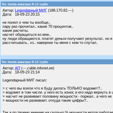
Re: honda акватрах R-12 турбо
Автор:
Legendарный МИГ
(188.170.82.---)
Дата: 18-09-23 20:15
не понял о чем ты вообще..
пару раз прочитал.. какие 70 процентов..
какие расчеты.
насчет обращаться ко мне..
ну люди обращаются. платят деньги получают результат.. но я
рассчитывать.. хз.. наверное ты меня с кем то спутал.
Re: honda акватрах R-12 турбо
Автор:
АП
(---.cable.infonet.ee)
Дата: 18-09-23 21:14
Legendарный МИГ писал:
> с чего вы взяли что я буду делать ТОЛЬКО водомет?..
> водомет в том числе. у него есть износ и его надо вернуть в
> насчет не развивает половину мощности - поржал.. а чего не
> мощности не развивает. откуда такие цифры?..
Так а по твоему мнению на сколько % мощности мотор работа