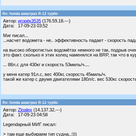
Re: honda акватрах R-12 турбо
Автор:
игорёк3535
(176.59.18.---)
Дата: 17-09-23 03:52
Миг писал...
...насчет водомета - не.. эффективность падает - скорость падае
на высоко оборотистых водомётах немного не так, подрыв очен
это факт. сколько я этих колец наменялся на BRP, так что в ку
... 88л.с для 430кг и скорость 53миль/ч....
у меня катер 91л.с, вес 400кг, скорость 45миль/ч.
такой же катер с двумя двигателями 180л/с. вес 530кг. скорост
Re: honda акватрах R-12 турбо
Автор:
Zloalex
(14.137.32.---)
Дата: 17-09-23 04:58
Legendарный МИГ писал:
> там еще выбираем тип судна..:)))