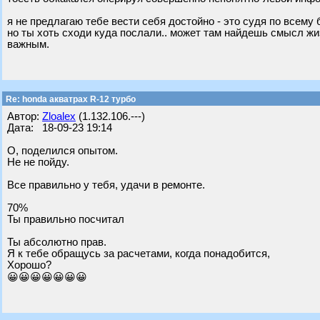
я не предлагаю тебе вести себя достойно - это судя по всему
но ты хоть сходи куда послали.. может там найдешь смысл жи
важным.
Re: honda акватрах R-12 турбо
Автор:
Zloalex
(1.132.106.---)
Дата: 18-09-23 19:14
О, поделился опытом.
Не не пойду.
Все правильно у тебя, удачи в ремонте.
70%
Ты правильно посчитал
Ты абсолютно прав.
Я к тебе обращусь за расчетами, когда понадобится,
Хорошо?
😀😀😀😀😀😀😀