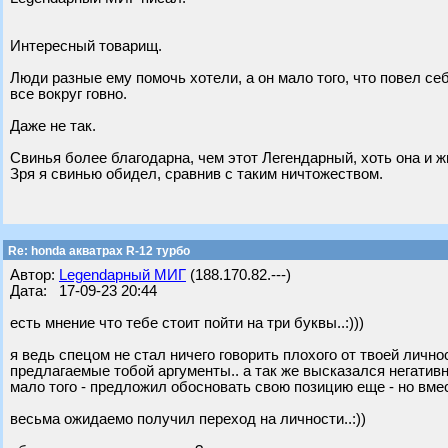
Интересный товарищ.
Люди разные ему помочь хотели, а он мало того, что повел се
все вокруг говно.
Даже не так.
Свинья более благодарна, чем этот Легендарный, хоть она и ж
Зря я свинью обидел, сравнив с таким ничтожеством.
Re: honda акватрах R-12 турбо
Автор:
Legendарный МИГ
(188.170.82.---)
Дата: 17-09-23 20:44
есть мнение что тебе стоит пойти на три буквы..:)))
я ведь спецом не стал ничего говорить плохого от твоей личн
предлагаемые тобой аргументы.. а так же высказался негатив
мало того - предложил обосновать свою позицию еще - но вмес
весьма ожидаемо получил переход на личности..:))