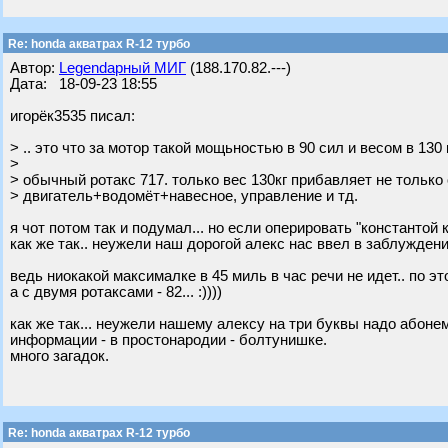
Re: honda акватрах R-12 турбо
Автор:
Legendарный МИГ
(188.170.82.---)
Дата: 18-09-23 18:55
игорёк3535 писал:
> .. это что за мотор такой мощьностью в 90 сил и весом в 130 кг
>
> обычный ротакс 717. только вес 130кг прибавляет не только 
> двигатель+водомёт+навесное, управление и тд.
я чот потом так и подумал... но если оперировать "константой 
как же так.. неужели наш дорогой алекс нас ввел в заблужден
ведь ниокакой максималке в 45 миль в час речи не идет.. по э
а с двумя ротаксами - 82... :))))
как же так... неужели нашему алексу на три буквы надо абон
информации - в простонародии - болтунишке.
много загадок.
Re: honda акватрах R-12 турбо