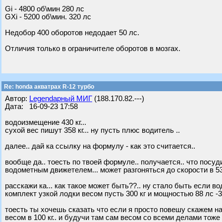
Gi - 4800 об\мин 280 лс
GXi - 5200 об\мин. 320 лс
Недобор 400 оборотов недодает 50 лс.
Отличия только в ограничителе оборотов в мозгах.
Re: honda акватрах R-12 турбо
Автор:
Legendарный МИГ
(188.170.82.---)
Дата: 16-09-23 17:58
водоизмещение 430 кг...
сухой вес пишут 358 кг... ну пусть плюс водитель ..
далее.. дай ка ссылку на формулу - как это считается..
вообще да.. тоесть по твоей формуле.. получается.. что посуд
водометным движетелем... может разгоняться до скорости в 53
расскажи ка... как такое может быть??.. ну стало быть если 
комплект узкой лодки весом пусть 300 кг и мощностью 88 лс -
тоесть ты хочешь сказать что если я просто повешу скажем на 
весом в 100 кг.. и будучи там сам весом со всеми делами тоже