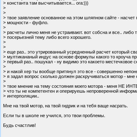
> константа там высчитывается... ога:)))
>
>
> твое заявление основанное на этом шляпном сайте - насчет 
> мощности - фуфло.
>
> расчеты лично меня не устраивают. вот собсна и все.. либо
> посерьезней тему либо всего хорошего.
>
>
> еще раз.. это утрированный усредненный расчет который св
> мултикананый индус на основе формулы какого то кроуча пр
> первый раз.. пошукал - ну видимо это какоето местечковое с
>
> и накой хер ты вообще притянул это все - совершенно непоня
> я задал вопрос сколько должен раскручиваться мотор - мне 
>
> твое мнение на тему состояния моего мотора - меня НЕ ИН
> что ты не компетентен и оперируешь непроверенной инфор
> интерполяции..
Мне на твой мотор, на твой гидрик и на тебя ваще насрать.
Если ты в школе не учился, это твои проблемы.
Будь счастлив!