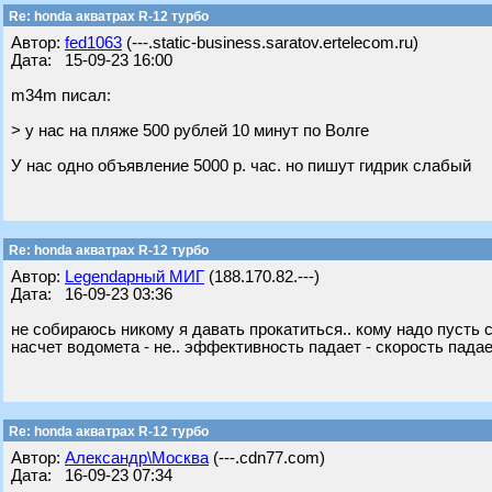
Re: honda акватрах R-12 турбо
Автор:
fed1063
(---.static-business.saratov.ertelecom.ru)
Дата: 15-09-23 16:00
m34m писал:
> у нас на пляже 500 рублей 10 минут по Волге
У нас одно объявление 5000 р. час. но пишут гидрик слабый
Re: honda акватрах R-12 турбо
Автор:
Legendарный МИГ
(188.170.82.---)
Дата: 16-09-23 03:36
не собираюсь никому я давать прокатиться.. кому надо пусть с
насчет водомета - не.. эффективность падает - скорость падае
Re: honda акватрах R-12 турбо
Автор:
Александр\Москва
(---.cdn77.com)
Дата: 16-09-23 07:34