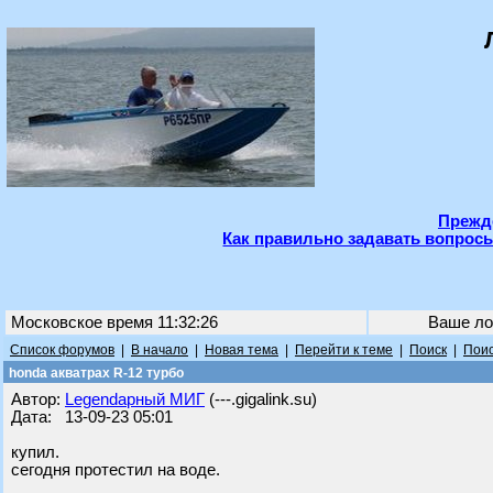
Прежде
Как правильно задавать вопросы
Московское время 11:32:26
Ваше ло
Список форумов
|
В начало
|
Новая тема
|
Перейти к теме
|
Поиск
|
Поис
honda акватрах R-12 турбо
Автор:
Legendарный МИГ
(---.gigalink.su)
Дата: 13-09-23 05:01
купил.
сегодня протестил на воде.