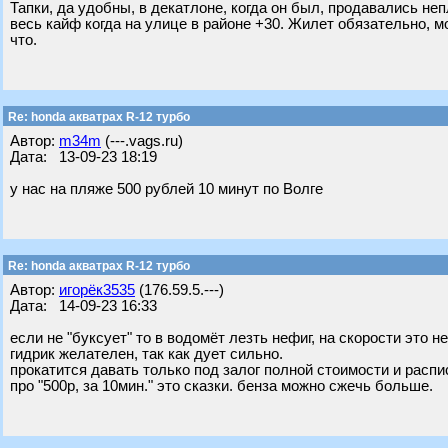
Тапки, да удобны, в декатлоне, когда он был, продавались н
весь кайф когда на улице в районе +30. Жилет обязательно, м
что.
Re: honda акватрах R-12 турбо
Автор:
m34m
(---.vags.ru)
Дата: 13-09-23 18:19
у нас на пляже 500 рублей 10 минут по Волге
Re: honda акватрах R-12 турбо
Автор:
игорёк3535
(176.59.5.---)
Дата: 14-09-23 16:33
если не "буксует" то в водомёт лезть нефиг, на скорости это не
гидрик желателен, так как дует сильно.
прокатится давать только под залог полной стоимости и расписку
про "500р, за 10мин." это сказки. бенза можно сжечь больше.