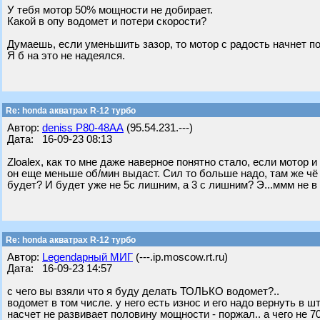
У тебя мотор 50% мощности не добирает.
Какой в опу водомет и потери скорости?
Думаешь, если уменьшить зазор, то мотор с радость начнет п
Я б на это не надеялся.
Re: honda акватрах R-12 турбо
Автор:
deniss Р80-48АА
(95.54.231.---)
Дата: 16-09-23 08:13
Zloalex, как то мне даже наверное понятно стало, если мотор 
он еще меньше об/мин выдаст. Сил то больше надо, там же чё
будет? И будет уже не 5с лишним, а 3 с лишним? Э...ммм не 
Re: honda акватрах R-12 турбо
Автор:
Legendарный МИГ
(---.ip.moscow.rt.ru)
Дата: 16-09-23 14:57
с чего вы взяли что я буду делать ТОЛЬКО водомет?..
водомет в том числе. у него есть износ и его надо вернуть в 
насчет не развивает половину мощности - поржал.. а чего не 7