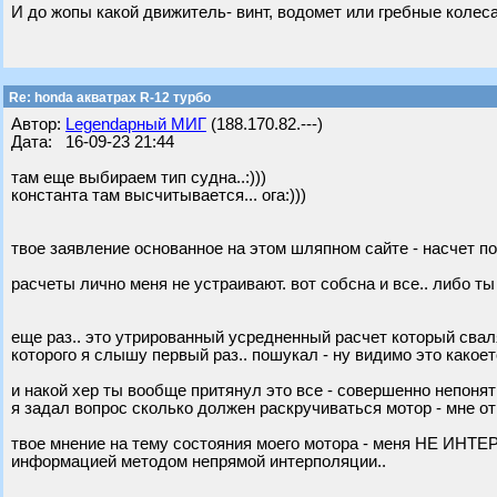
И до жопы какой движитель- винт, водомет или гребные колеса
Re: honda акватрах R-12 турбо
Автор:
Legendарный МИГ
(188.170.82.---)
Дата: 16-09-23 21:44
там еще выбираем тип судна..:)))
константа там высчитывается... ога:)))
твое заявление основанное на этом шляпном сайте - насчет п
расчеты лично меня не устраивают. вот собсна и все.. либо т
еще раз.. это утрированный усредненный расчет который свал
которого я слышу первый раз.. пошукал - ну видимо это какоет
и накой хер ты вообще притянул это все - совершенно непонят
я задал вопрос сколько должен раскручиваться мотор - мне от
твое мнение на тему состояния моего мотора - меня НЕ ИНТЕ
информацией методом непрямой интерполяции..