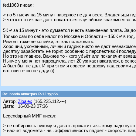
fed1063 писал:
> но 5 тысяч на 15 минут наверное не для всех. Владельцы г
> что кто то из вас даст покататься случайным знакомым за 
5К ₽ за 15 минут - это думается и есть вменяемая плата. За д
Только сам по себе налог по Москве и Области ~ 150К ₽ в год,
Ремонт тоже не копейки, эт как пользовать.
Хороший, ухоженный, личный гидрик никто не даст незнакомо
десятку заработать не горит, особенно с перспективой послед
Но это не главное. Важнее то - кого убьёт или покалечит взяв
Нынче у меня нет гидроцикла, лет 20 уж как накатался, в осно
А был бы, не дал. И при этом я совсем не дрожу над своими д
вот они точно не дадут))
Re: honda акватрах R-12 турбо
Автор:
Zloalex
(165.225.112.---)
Дата: 16-09-23 07:36
Legendарный МИГ писал:
> не собираюсь никому я давать прокатиться.. кому надо пусть
> насчет водомета - не.. эффективность падает - скорость пад