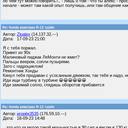
об чем тут можно говорить?.. - лишь о том - что ты алекс - п
начале - может там какой опыт получишь..или там общение как
Re: honda акватрах R-12 турбо
Автор:
Zloalex
(14.137.32.---)
Дата: 17-09-23 21:00
Я с тебя поржал.
Привет из 90х
Малиновый пиджак ЛеМонти не жмет?
Пальцы веером, сопли пузырями.
Зато с гидроциклом!
Ремонтник Хонды
Кинул тебя продаван с усосанным движком, так тебе и надо, 
Иди ищи турбину в турбине 😀😀😀😀😀😀
Иди зажимай сопло, глядишь оборотов прибавится
Re: honda акватрах R-12 турбо
Автор:
игорёк3535
(176.59.10.---)
Дата: 18-09-23 14:48
.. это что за мотор такой мощьностью в 90 сил и весом в 130 кг.