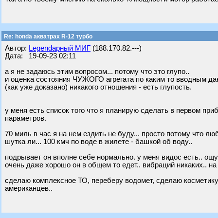
Re: honda акватрах R-12 турбо
Автор:
Legendарный МИГ
(188.170.82.---)
Дата: 19-09-23 02:11
а я не задаюсь этим вопросом... потому что это глупо..
и оценка состояния ЧУЖОГО агрегата по каким то вводным да
(как уже доказано) никакого отношения - есть глупость.
у меня есть список того что я планирую сделать в первом пр
параметров.
70 миль в час я на нем ездить не буду... просто потому что лю
шутка ли... 100 кмч по воде в жилете - башкой об воду..
подрывает он вполне себе нормально. у меня видос есть.. ощу
очень даже хорошо он в общем то едет.. вибраций никаких.. на
сделаю комплексное ТО, переберу водомет, сделаю косметику д
американцев..