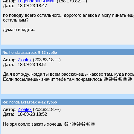
Автор:
Legendарный МИГ
(188.170.82.---)
Дата: 18-09-23 18:47
по поводу всего остального.. дорогого алекса я могу пинать ещ
остальным?
думаю врядли..
Re: honda акватрах R-12 турбо
Автор:
Zloalex
(203.83.18.---)
Дата: 18-09-23 18:51
Да я вот жду, когда ты всем расскажешь- каково там, куда по
Если посылаешь- значит тебе там понравилось 😀😀😀😀😀😀
Re: honda акватрах R-12 турбо
Автор:
Zloalex
(203.83.18.---)
Дата: 18-09-23 18:52
Не зря сопло зажать хочешь 🤦♂😀😀😀😀😀