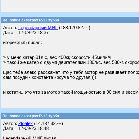
Re: honda акватрах R-12 турбо
Автор:
Legendарный МИГ
(188.170.82.---)
Дата: 17-09-23 18:37
игорёк3535 писал:
> у меня катер 91л.с, вес 400кг, скорость 45миль/ч.
> такой же катер с двумя двигателями 180л/с. вес 530кг. скорос
щас тебе алекс расскажет что у тебя мотор не развивает пол
сам посуди - константа кроуча то другая:)))
и кстати.. это что за мотор такой мощьностью в 90 сил и весом
Re: honda акватрах R-12 турбо
Автор:
Zloalex
(14.137.32.---)
Дата: 17-09-23 18:48
Legendарный МИГ писал: