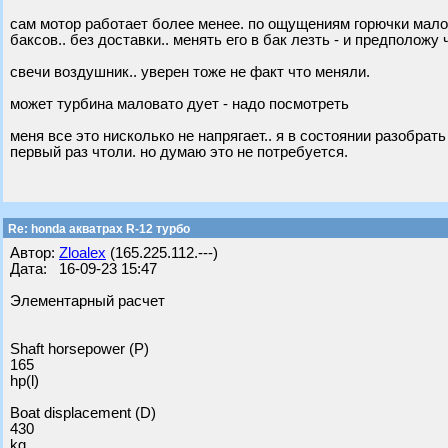
сам мотор работает более менее. по ощущениям горючки малов
баксов.. без доставки.. менять его в бак лезть - и предположу 
свечи воздушник.. уверен тоже не факт что меняли.
может турбина маловато дует - надо посмотреть
меня все это нисколько не напрягает.. я в состоянии разобрать
первый раз чтоли. но думаю это не потребуется.
Re: honda акватрах R-12 турбо
Автор:
Zloalex
(165.225.112.---)
Дата: 16-09-23 15:47
Элементарный расчет
Shaft horsepower (P)
165
hp(l)
Boat displacement (D)
430
kg