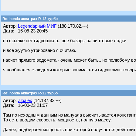
Re: honda акватрах R-12 турбо
Автор:
Legendарный МИГ
(188.170.82.---)
Дата: 16-09-23 20:45
по ссылке нет гидроцикла.. все базары за винтовые лодки.
и все жуутко утрировано я считаю.
насчет прямого водомета - очень может быть.. но полюбому во
я пообщался с людьми которые занимаются гидриками.. говорят 
Re: honda акватрах R-12 турбо
Автор:
Zloalex
(14.137.32.---)
Дата: 16-09-23 21:07
Там по исходным данным из мануала высчитывается констант
То есть вводим скорость, мощность, полную массу.
Далее, подбираем мощность при которой получается действите