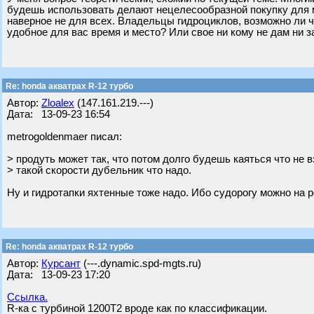
будешь использовать делают нецелесообразной покупку для мн
наверное не для всех. Владельцы гидроциклов, возможно ли ч
удобное для вас время и место? Или свое ни кому не дам ни з
Re: honda акватрах R-12 турбо
Автор:
Zloalex
(147.161.219.---)
Дата: 13-09-23 16:54
metrogoldenmaer писал:
> продуть может так, что потом долго будешь каяться что не 
> такой скорости дубельник что надо.
Ну и гидротапки яхтенные тоже надо. Ибо судорогу можно на 
Re: honda акватрах R-12 турбо
Автор:
Курсант
(---.dynamic.spd-mgts.ru)
Дата: 13-09-23 17:20
Ссылка.
R-ка с турбиной 1200Т2 вроде как по классификации.