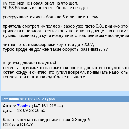
ну техника не новая. знал на что шел.
50-53-55 миль в час едет - больше не едет.
раскручивается чуть больше 5 с лишним тысяч.
приятель смотрел импеллер - зазор уже гдето 0.8.. видимо эт
привести в порядок.. есть сколы по гелю на днище.. но он там
думаю поменяю до кучи воздушник с топливником - последний 
читаю - это атмосферники крутятся до 7200?,
турбо вроде не должен такие обороты развивать. ??
в целом доволен покупкой...
летишь - привык что на таких скоростях достаточно шумновато 
хотел хонду и считаю что купил вовремя. привыкать надо. опы
теплая.. а я в штанах футболке и жилете.
Re: honda акватрах R-12 турбо
Автор:
Zloalex
(147.161.219.---)
Дата: 13-09-23 06:50
Как то залипал на видосики с такой Хондой.
R12 или R12x?