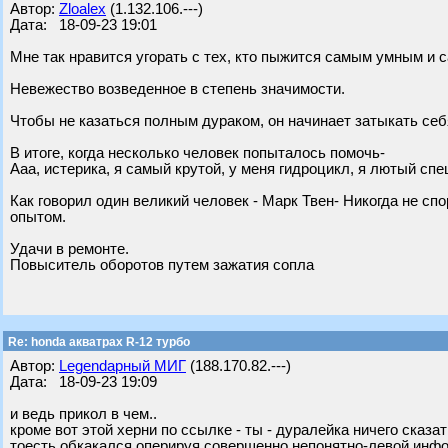
Автор:
Zloalex
(1.132.106.---)
Дата: 18-09-23 19:01
Мне так нравится угорать с тех, кто пыжится самым умным и 
Невежество возведенное в степень значимости.
Чтобы не казаться полным дураком, он начинает затыкать себ
В итоге, когда несколько человек попыталось помочь-
Ааа, истерика, я самый крутой, у меня гидроцикл, я лютый спе
Как говорил один великий человек - Марк Твен- Никогда не спо
опытом.
Удачи в ремонте.
Повыситель оборотов путем зажатия сопла
Re: honda акватрах R-12 турбо
Автор:
Legendарный МИГ
(188.170.82.---)
Дата: 18-09-23 19:09
и ведь прикол в чем..
кроме вот этой херни по ссылке - ты - дуралейка ничего сказа
тоесть обкакался оперируя совершенно непонятно-левой инфо