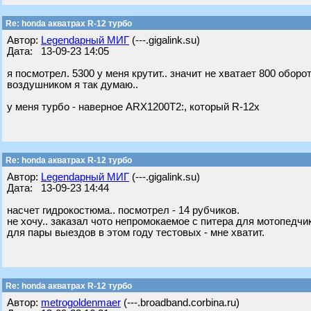
Re: honda акватрах R-12 турбо
Автор:
Legendарный МИГ
(---.gigalink.su)
Дата: 13-09-23 14:05
я посмотрел. 5300 у меня крутит.. значит не хватает 800 обо
воздушником я так думаю..
у меня турбо - наверное ARX1200T2:, который R-12х
Re: honda акватрах R-12 турбо
Автор:
Legendарный МИГ
(---.gigalink.su)
Дата: 13-09-23 14:44
насчет гидрокостюма.. посмотрел - 14 рубчиков.
не хочу.. заказал чото непромокаемое с питера для мотопедчик
для пары выездов в этом году тестовых - мне хватит.
Re: honda акватрах R-12 турбо
Автор:
metrogoldenmaer
(---.broadband.corbina.ru)