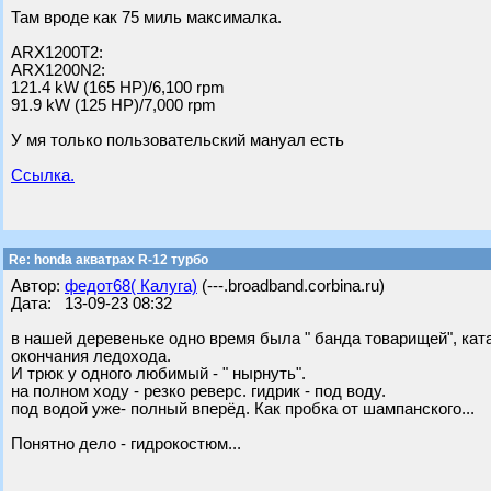
Там вроде как 75 миль максималка.
ARX1200T2:
ARX1200N2:
121.4 kW (165 HP)/6,100 rpm
91.9 kW (125 HP)/7,000 rpm
У мя только пользовательский мануал есть
Ссылка.
Re: honda акватрах R-12 турбо
Автор:
федот68( Калуга)
(---.broadband.corbina.ru)
Дата: 13-09-23 08:32
в нашей деревеньке одно время была " банда товарищей", кат
окончания ледохода.
И трюк у одного любимый - " нырнуть".
на полном ходу - резко реверс. гидрик - под воду.
под водой уже- полный вперёд. Как пробка от шампанского...
Понятно дело - гидрокостюм...