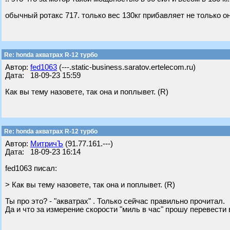
обычный ротакс 717. только вес 130кг прибавляет не только о
Re: honda акватрах R-12 турбо
Автор:
fed1063
(---.static-business.saratov.ertelecom.ru)
Дата: 18-09-23 15:59
Как вы тему назовете, так она и поплывет. (R)
Re: honda акватрах R-12 турбо
Автор:
МитричЪ
(91.77.161.---)
Дата: 18-09-23 16:14
fed1063 писал:
> Как вы тему назовете, так она и поплывет. (R)
Ты про это? - "акватрах" . Только сейчас правильно прочитал.
Да и что за измерение скорости "миль в час" прошу перевести