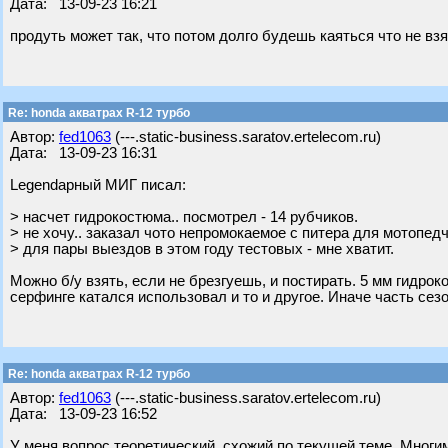
Дата: 13-09-23 16:21
продуть может так, что потом долго будешь каяться что не вз
Re: honda акватрах R-12 турбо
Автор:
fed1063
(---.static-business.saratov.ertelecom.ru)
Дата: 13-09-23 16:31
Legendарный МИГ писал:
> насчет гидрокостюма.. посмотрел - 14 рубчиков.
> не хочу.. заказал чото непромокаемое с питера для мотопедч
> для пары выездов в этом году тестовых - мне хватит.
Можно б/у взять, если не брезгуешь, и постирать. 5 мм гидро
серфинге катался использовал и то и другое. Иначе часть сез
Re: honda акватрах R-12 турбо
Автор:
fed1063
(---.static-business.saratov.ertelecom.ru)
Дата: 13-09-23 16:52
У меня вопрос теоретический, схожий по текущей теме. Многим 