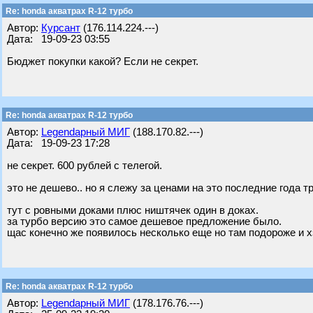
Re: honda акватрах R-12 турбо
Автор:
Курсант
(176.114.224.---)
Дата: 19-09-23 03:55
Бюджет покупки какой? Если не секрет.
Re: honda акватрах R-12 турбо
Автор:
Legendарный МИГ
(188.170.82.---)
Дата: 19-09-23 17:28
не секрет. 600 рублей с телегой.
это не дешево.. но я слежу за ценами на это последние года т
тут с ровными доками плюс ништячек один в доках.
за турбо версию это самое дешевое предложение было.
щас конечно же появилось несколько еще но там подороже и х
Re: honda акватрах R-12 турбо
Автор:
Legendарный МИГ
(178.176.76.---)