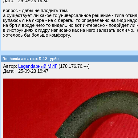
Дата: 25-09-23 19:30
вопрос - дабы не плодить тем..
а существует ли какое то универсальное решение - типа откиды
купаюсь я на якоре - не с берега.. то определенно на гидр над
на брп я вроде чего то видел.. но вот интересно - подойдет ли н
в инструкциях к гидру написано как на него залезать если чо.
хотелось бы больше комфорту.
Re: honda акватрах R-12 турбо
Автор:
Legendарный МИГ
(178.176.76.---)
Дата: 25-09-23 19:47