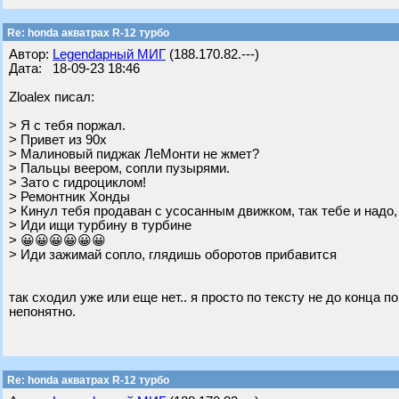
Re: honda акватрах R-12 турбо
Автор:
Legendарный МИГ
(188.170.82.---)
Дата: 18-09-23 18:46
Zloalex писал:
> Я с тебя поржал.
> Привет из 90х
> Малиновый пиджак ЛеМонти не жмет?
> Пальцы веером, сопли пузырями.
> Зато с гидроциклом!
> Ремонтник Хонды
> Кинул тебя продаван с усосанным движком, так тебе и надо
> Иди ищи турбину в турбине
> 😀😀😀😀😀😀
> Иди зажимай сопло, глядишь оборотов прибавится
так сходил уже или еще нет.. я просто по тексту не до конца по
непонятно.
Re: honda акватрах R-12 турбо