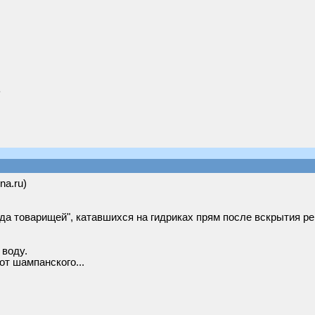
ь
na.ru)
да товарищей", катавшихся на гидриках прям после вскрытия ре
 воду.
от шампанского...