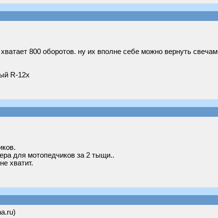
не хватает 800 оборотов. ну их вполне себе можно вернуть све
рый R-12х
иков.
тера для мотопедчиков за 2 тыщи..
не хватит.
a.ru)