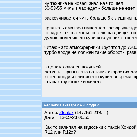
ну техника не новая. знал на что шел.
50-53-55 миль в час едет - больше не едет.
раскручивается чуть больше 5 с лишним т
приятель смотрел импеллер - зазор уже где
порядок.. есть сколы по гелю на днище.. но
думаю поменяю до кучи воздушник с топлив
читаю - это атмосферники крутятся до 7200
турбо вроде не должен такие обороты разв
в целом доволен покупкой...
летишь - привык что на таких скоростях до
хотел хонду и считаю что купил вовремя. п
штанах футболке и жилете.
Re: honda акватрах R-12 турбо
Автор:
Zloalex
(147.161.219.---)
Дата: 13-09-23 06:50
Как то залипал на видосики с такой Хондой
R12 или R12x?