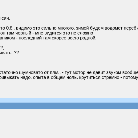
ысяч.
то 0.8.. видимо это сильно многого. зимой будем водомет переб
 он там черный - мне видится это не сложно
ником - последний там скорее всего родной.
?,
ивать. ??
статочно шумновато от плм.. - тут мотор не давит звуком вообще
ривыкать надо. опыта в общем ноль. крутиться стремно - потому 
.