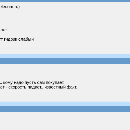
telecom.ru)
олге
ут гидрик слабый
. кому надо пусть сам покупает.
т - скорость падает.. известный факт.