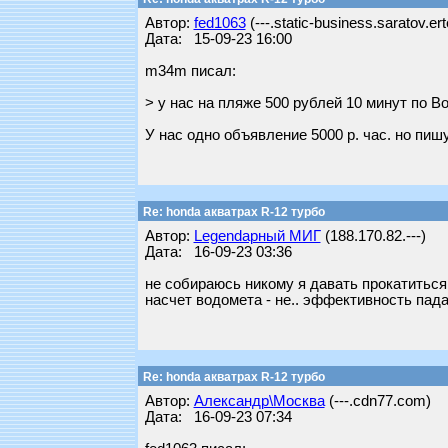
Автор:
fed1063
(---.static-business.saratov.er
Дата: 15-09-23 16:00
m34m писал:
> у нас на пляже 500 рублей 10 минут по В
У нас одно объявление 5000 р. час. но пиш
Re: honda акватрах R-12 турбо
Автор:
Legendарный МИГ
(188.170.82.---)
Дата: 16-09-23 03:36
не собираюсь никому я давать прокатиться.
насчет водомета - не.. эффективность падае
Re: honda акватрах R-12 турбо
Автор:
Александр\Москва
(---.cdn77.com)
Дата: 16-09-23 07:34