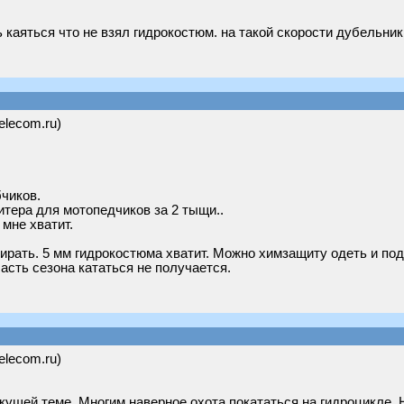
 каяться что не взял гидрокостюм. на такой скорости дубельник
telecom.ru)
бчиков.
питера для мотопедчиков за 2 тыщи..
 мне хватит.
тирать. 5 мм гидрокостюма хватит. Можно химзащиту одеть и под
часть сезона кататься не получается.
telecom.ru)
кущей теме. Многим наверное охота покататься на гидроцикле. Н