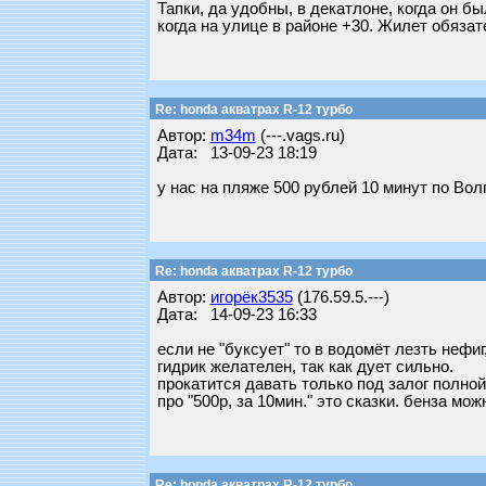
Тапки, да удобны, в декатлоне, когда он 
когда на улице в районе +30. Жилет обязат
Re: honda акватрах R-12 турбо
Автор:
m34m
(---.vags.ru)
Дата: 13-09-23 18:19
у нас на пляже 500 рублей 10 минут по Вол
Re: honda акватрах R-12 турбо
Автор:
игорёк3535
(176.59.5.---)
Дата: 14-09-23 16:33
если не "буксует" то в водомёт лезть нефиг,
гидрик желателен, так как дует сильно.
прокатится давать только под залог полной с
про "500р, за 10мин." это сказки. бенза мо
Re: honda акватрах R-12 турбо