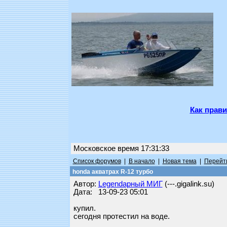
Как прави
Московское время 17:31:33
Список форумов
|
В начало
|
Новая тема
|
Перейти
honda акватрах R-12 турбо
Автор:
Legendарный МИГ
(---.gigalink.su)
Дата: 13-09-23 05:01
купил.
сегодня протестил на воде.