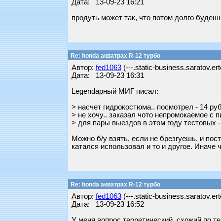
Дата: 13-09-23 16:21
продуть может так, что потом долго будешь
Re: honda акватрах R-12 турбо
Автор:
fed1063
(---.static-business.saratov.er
Дата: 13-09-23 16:31
Legendарный МИГ писал:
> насчет гидрокостюма.. посмотрел - 14 ру
> не хочу.. заказал чото непромокаемое с 
> для пары выездов в этом году тестовых -
Можно б/у взять, если не брезгуешь, и пос
катался использовал и то и другое. Иначе 
Re: honda акватрах R-12 турбо
Автор:
fed1063
(---.static-business.saratov.er
Дата: 13-09-23 16:52
У меня вопрос теоретический, схожий по те