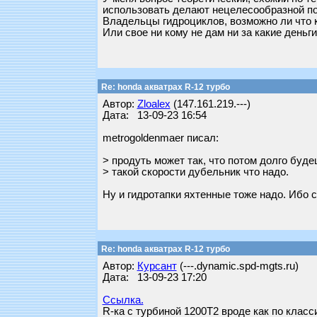
использовать делают нецелесообразной пок
Владельцы гидроциклов, возможно ли что к
Или свое ни кому не дам ни за какие деньг
Re: honda акватрах R-12 турбо
Автор:
Zloalex
(147.161.219.---)
Дата: 13-09-23 16:54
metrogoldenmaer писал:
> продуть может так, что потом долго буде
> такой скорости дубельник что надо.
Ну и гидротапки яхтенные тоже надо. Ибо 
Re: honda акватрах R-12 турбо
Автор:
Курсант
(---.dynamic.spd-mgts.ru)
Дата: 13-09-23 17:20
Ссылка.
R-ка с турбиной 1200Т2 вроде как по клас