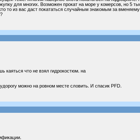
упку для многих. Возможен прокат на море у комерсов, но 5 тыс
то то из вас даст покататься случайным знакомым за вменяему
и?
шь каяться что не взял гидрокостюм. на
судорогу можно на ровном месте словить. И спасик PFD.
сификации.