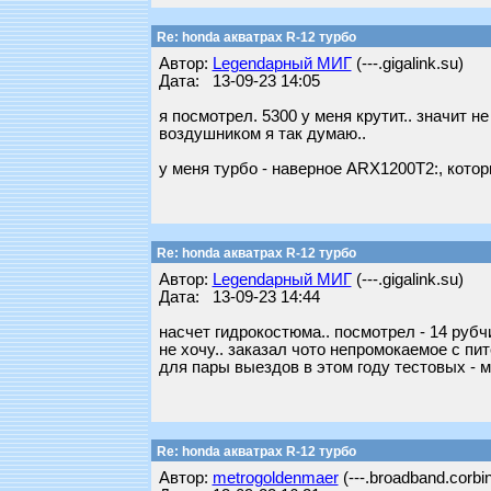
Re: honda акватрах R-12 турбо
Автор:
Legendарный МИГ
(---.gigalink.su)
Дата: 13-09-23 14:05
я посмотрел. 5300 у меня крутит.. значит 
воздушником я так думаю..
у меня турбо - наверное ARX1200T2:, кото
Re: honda акватрах R-12 турбо
Автор:
Legendарный МИГ
(---.gigalink.su)
Дата: 13-09-23 14:44
насчет гидрокостюма.. посмотрел - 14 рубч
не хочу.. заказал чото непромокаемое с пи
для пары выездов в этом году тестовых - м
Re: honda акватрах R-12 турбо
Автор:
metrogoldenmaer
(---.broadband.corbin