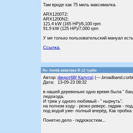
Там вроде как 75 миль максималка.
ARX1200T2:
ARX1200N2:
121.4 kW (165 HP)/6,100 rpm
91.9 kW (125 HP)/7,000 rpm
У мя только пользовательский мануал ест
Ссылка.
Re: honda акватрах R-12 турбо
Автор:
федот68( Калуга)
(---.broadband.corbi
Дата: 13-09-23 08:32
в нашей деревеньке одно время была " бан
ледохода.
И трюк у одного любимый - " нырнуть".
на полном ходу - резко реверс. гидрик - под
под водой уже- полный вперёд. Как пробка 
Понятно дело - гидрокостюм...