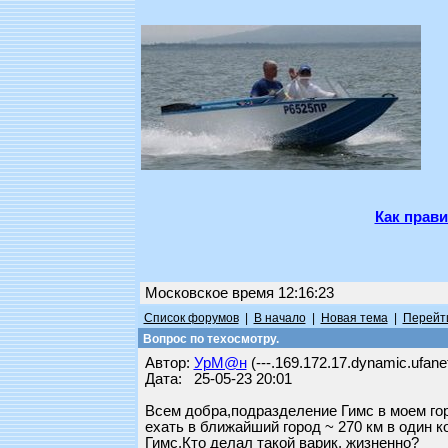
Как прави
Московское время 12:16:23
Список форумов
|
В начало
|
Новая тема
|
Перейти
Вопрос по техосмотру.
Автор:
УрМ@н
(---.169.172.17.dynamic.ufanet
Дата: 25-05-23 20:01
Всем добра,подразделение Гимс в моем гор
ехать в ближайший город ~ 270 км в один к
Гимс.Кто делал такой варик, жизненно?