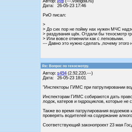
Автор:
Иф
(---.vologda.ru)
Дата: 26-05-23 17:46
РиО писал:
>
> До сих пор не пойму нах нужен МЧС надз
> раздувания щёк. Отдали бы техосмотр гр
> Или вовсе отменили как с легковыми.
--- Давно это нужно сделать ,почему этого 
Re: Вопрос по техосмотру.
Автор:
s494
(2.92.220.---)
Дата: 26-05-23 18:01
"Инспекторы ГИМС при патрулировании водо
Инспекторам ГИМС собираются дать право 
лодок, катеров и гидроциклов, которые не
Также во время патрулирования водоемов 
проверять водителей на содержание алкого
Соответствующий законопроект 23 мая Госд