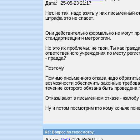
Дата: 25-05-23 21:17
Нет, не так, надо взять у них письменный о
штрафа это не спасет.
Они действительно формально не могут про
стандартизации и метрологии.
Но это их проблемы, не твои. Ты как граж
ответственного учреждения по месту регис
- правда?
Поэтому
Помимо письменного отказа надо обратить
возможности обеспечить законные требован
течение которого обязана быть проведена 
Отказывают в письменном отказе - жалобу 
Ну и потом посмотрим кто кому коньяк поне
Re: Вопрос по техосмотру.
Автор:
РиО
(176.59.207.---)