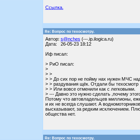
Ссылка.
Re: Вопрос по техосмотру.
Автор:
s@nches
(---.ip.ilogica.ru)
Дата: 26-05-23 18:12
Иф писал:
> РиО писал:
>
> >
> > До сих пор не пойму нах нужен МЧС на
> > раздувания щёк. Отдали бы техосмотр г
> > Или вовсе отменили как с легковыми.
> --- Давно это нужно сделать ,почему этог
Потому что автовладельцев миллионы, ежег
и их не всегда слушают. А водномоторнико
высказывают, за редким исключением. Плюс
общества нет.
Re: Вопрос по техосмотру.