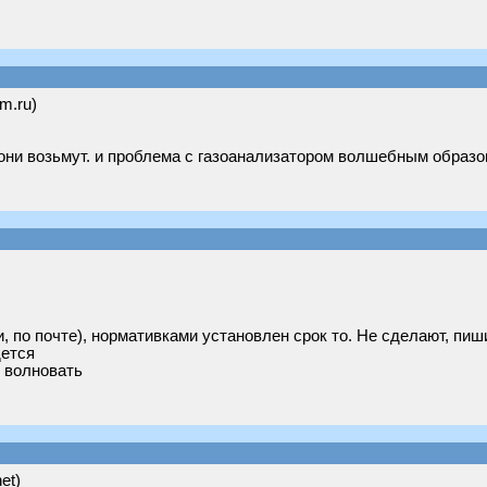
om.ru)
го они возьмут. и проблема с газоанализатором волшебным образ
, по почте), нормативками установлен срок то. Не сделают, пиш
ется
о волновать
net)