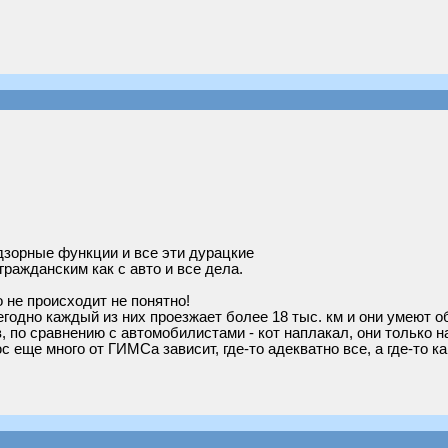
дзорные функции и все эти дурацкие
ражданским как с авто и все дела.
о не происходит не понятно!
одно каждый из них проезжает более 18 тыс. км и они умеют о
в, по сравнению с автомобилистами - кот наплакал, они только 
 еще много от ГИМСа зависит, где-то адекватно все, а где-то к