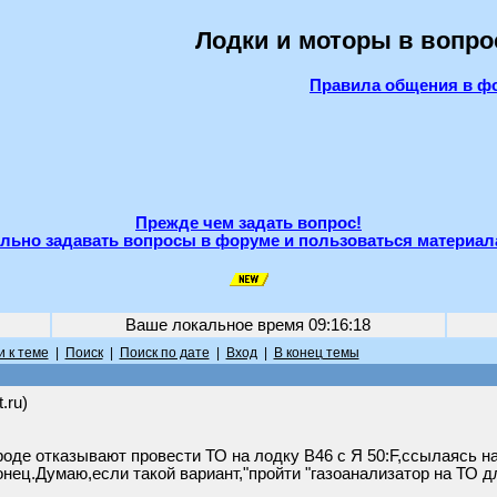
Лодки и моторы в вопро
Правила общения в ф
Прежде чем задать вопрос!
льно задавать вопросы в форуме и пользоваться материал
Ваше локальное время
09:16:18
 к теме
|
Поиск
|
Поиск по дате
|
Вход
|
В конец темы
.ru)
оде отказывают провести ТО на лодку В46 с Я 50:F,ссылаясь н
онец.Думаю,если такой вариант,"пройти "газоанализатор на ТО дл