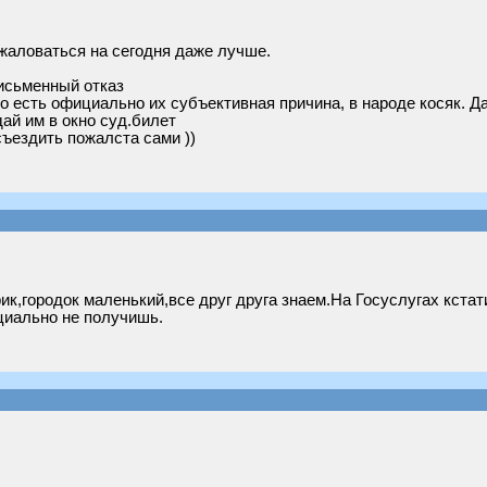
ожаловаться на сегодня даже лучше.
.
письменный отказ
 есть официально их субъективная причина, в народе косяк. Да
дай им в окно суд.билет
ъездить пожалста сами ))
ик,городок маленький,все друг друга знаем.На Госуслугах кстат
циально не получишь.