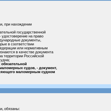
и, при нахождении
:
ательной государственной
- удостоверение на право
дународные документы,
рые в соответствии
едерации или нормативным
знаются в качестве документа
а территории Российской
судна;
х обязательной
маломерных судов, - документ,
вляющего маломерным судном
и, обязаны: