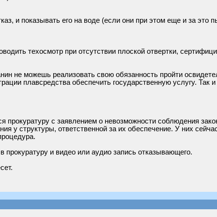
тказ, и показывать его на воде (если они при этом еще и за это
водить техосмотр при отсутствии плоской отвертки, сертифициро
данин не можешь реализовать свою обязанность пройти освидет
трации плавсредства обеспечить государственную услугу. Так 
ся прокуратуру с заявлением о невозможности соблюдения зако
ия у структуры, ответственной за их обеспечение. У них сейчас
процедура.
в прокуратуру и видео или аудио запись отказывающего.
сет.