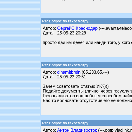
Re: Вопрос по техосмотру.
Автор:
СергейС Краснодар
(---.avanta-telec
Дата: 25-05-23 20:29
просто дай им денег. или найди того, у ко
Re: Вопрос по техосмотру.
Автор:
dinamitbrein
(85.233.65.---)
Дата: 25-05-23 20:51
Зачем советовать статью УК?)))
Подайте документы (лично, через госуслуги
Газоанализатор волшебным способом найд
Вас то волновать отсутствие его не должн
Re: Вопрос по техосмотру.
Автор:
Антон Владивосток
(---.pptp.vladlink.