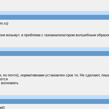
om.ru)
го они возьмут. и проблема с газоанализатором волшебным образ
, по почте), нормативками установлен срок то. Не сделают, пиш
ется
о волновать
net)