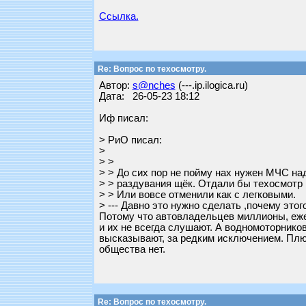
Ссылка.
Re: Вопрос по техосмотру.
Автор:
s@nches
(---.ip.ilogica.ru)
Дата: 26-05-23 18:12
Иф писал:
> РиО писал:
>
> >
> > До сих пор не пойму нах нужен МЧС на
> > раздувания щёк. Отдали бы техосмотр г
> > Или вовсе отменили как с легковыми.
> --- Давно это нужно сделать ,почему этог
Потому что автовладельцев миллионы, ежег
и их не всегда слушают. А водномоторнико
высказывают, за редким исключением. Плюс
общества нет.
Re: Вопрос по техосмотру.