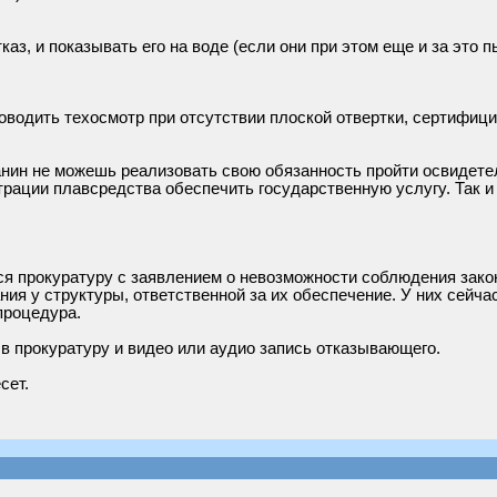
тказ, и показывать его на воде (если они при этом еще и за это
водить техосмотр при отсутствии плоской отвертки, сертифициро
данин не можешь реализовать свою обязанность пройти освидет
трации плавсредства обеспечить государственную услугу. Так 
ся прокуратуру с заявлением о невозможности соблюдения зако
ия у структуры, ответственной за их обеспечение. У них сейчас
процедура.
в прокуратуру и видео или аудио запись отказывающего.
сет.