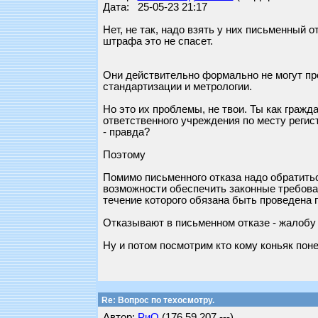
Дата: 25-05-23 21:17
Нет, не так, надо взять у них письменный о
штрафа это не спасет.
Они действительно формально не могут про
стандартизации и метрологии.
Но это их проблемы, не твои. Ты как граж
ответственного учреждения по месту регис
- правда?
Поэтому
Помимо письменного отказа надо обратить
возможности обеспечить законные требован
течение которого обязана быть проведена 
Отказывают в письменном отказе - жалобу 
Ну и потом посмотрим кто кому коньяк поне
Re: Вопрос по техосмотру.
Автор:
РиО
(176.59.207.---)