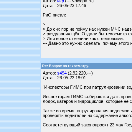
Автор:
Иф
(---.vologda.ru)
Дата: 26-05-23 17:46
РиО писал:
>
> До сих пор не пойму нах нужен МЧС надз
> раздувания щёк. Отдали бы техосмотр гр
> Или вовсе отменили как с легковыми.
--- Давно это нужно сделать ,почему этого 
Re: Вопрос по техосмотру.
Автор:
s494
(2.92.220.---)
Дата: 26-05-23 18:01
"Инспекторы ГИМС при патрулировании водо
Инспекторам ГИМС собираются дать право 
лодок, катеров и гидроциклов, которые не
Также во время патрулирования водоемов 
проверять водителей на содержание алкого
Соответствующий законопроект 23 мая Госд