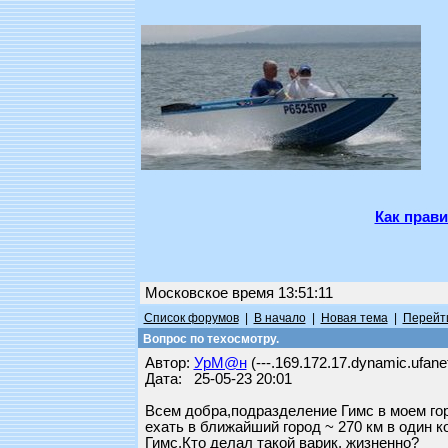
Как прави
Московское время 13:51:11
Список форумов
|
В начало
|
Новая тема
|
Перейти
Вопрос по техосмотру.
Автор:
УрМ@н
(---.169.172.17.dynamic.ufanet
Дата: 25-05-23 20:01
Всем добра,подразделение Гимс в моем гор
ехать в ближайший город ~ 270 км в один к
Гимс.Кто делал такой варик, жизненно?