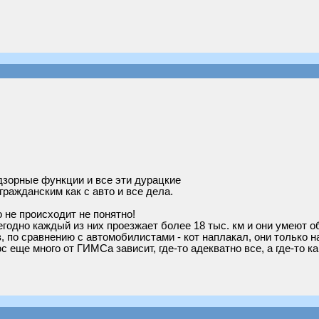
дзорные функции и все эти дурацкие
ражданским как с авто и все дела.
о не происходит не понятно!
одно каждый из них проезжает более 18 тыс. км и они умеют о
в, по сравнению с автомобилистами - кот наплакал, они только 
 еще много от ГИМСа зависит, где-то адекватно все, а где-то к