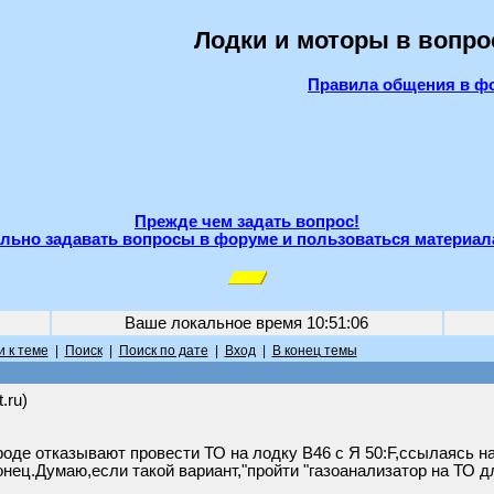
Лодки и моторы в вопро
Правила общения в ф
Прежде чем задать вопрос!
льно задавать вопросы в форуме и пользоваться материал
Ваше локальное время
10:51:06
 к теме
|
Поиск
|
Поиск по дате
|
Вход
|
В конец темы
.ru)
оде отказывают провести ТО на лодку В46 с Я 50:F,ссылаясь н
онец.Думаю,если такой вариант,"пройти "газоанализатор на ТО дл