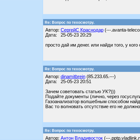
Re: Вопрос по техосмотру.
Автор:
СергейС Краснодар
(---.avanta-telec
Дата: 25-05-23 20:29
просто дай им денег. или найди того, у ко
Re: Вопрос по техосмотру.
Автор:
dinamitbrein
(85.233.65.---)
Дата: 25-05-23 20:51
Зачем советовать статью УК?)))
Подайте документы (лично, через госуслуги
Газоанализатор волшебным способом найд
Вас то волновать отсутствие его не должн
Re: Вопрос по техосмотру.
Автор:
Антон Владивосток
(---.pptp.vladlink.