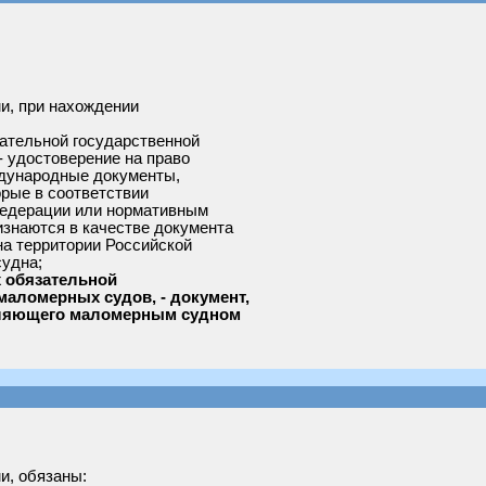
и, при нахождении
:
ательной государственной
- удостоверение на право
дународные документы,
рые в соответствии
едерации или нормативным
знаются в качестве документа
а территории Российской
судна;
х обязательной
маломерных судов, - документ,
вляющего маломерным судном
и, обязаны: