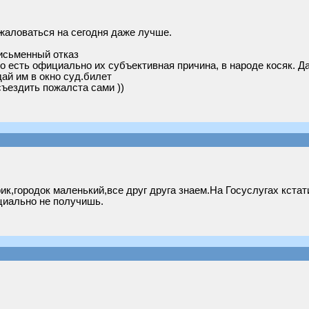
ожаловаться на сегодня даже лучше.
.
письменный отказ
 есть официально их субъективная причина, в народе косяк. Да
дай им в окно суд.билет
ъездить пожалста сами ))
ик,городок маленький,все друг друга знаем.На Госуслугах кстат
циально не получишь.