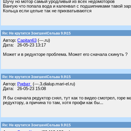
Шучу но мотор самый уродливый из всех недомоторов
Вангую что попала вода и каленвал с подшипниками тавой за
Кольца если целые так не прихватываются
Re: Не крутится Зонгшен\Сельва 9.9\15
Автор:
Capitan63
(---.ru)
Дата: 26-05-23 13:17
Может и в редукторе проблема. Может его сначала скинуть ?
Re: Не крутится Зонгшен\Сельва 9.9\15
Автор:
Рифат
(---.3.dialup.mari-el.ru)
Дата: 26-05-23 15:08
Я бы сначала редуктор снял, тут как то видео смотрел, горе 
редуктору, а причина то там, хотя профи как бы...
Re: Не крутится Зонгшен\Сельва 9.9\15