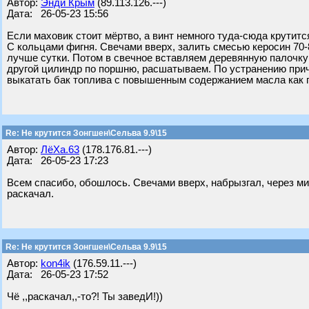
Автор:
Энди Крым
(89.113.126.---)
Дата: 26-05-23 15:56
Если маховик стоит мёртво, а винт немного туда-сюда крутится
С кольцами фигня. Свечами вверх, залить смесью керосин 70-
лучше сутки. Потом в свечное вставляем деревянную палочку 
другой цилиндр по поршню, расшатываем. По устранению прич
выкатать бак топлива с повышенным содержанием масла как п
Re: Не крутится Зонгшен\Сельва 9.9\15
Автор:
ЛёХа.63
(178.176.81.---)
Дата: 26-05-23 17:23
Всем спасибо, обошлось. Свечами вверх, набрызгал, через ми
раскачал.
Re: Не крутится Зонгшен\Сельва 9.9\15
Автор:
kon4ik
(176.59.11.---)
Дата: 26-05-23 17:52
Чё ,,раскачал,,-то?! Ты заведИ!))