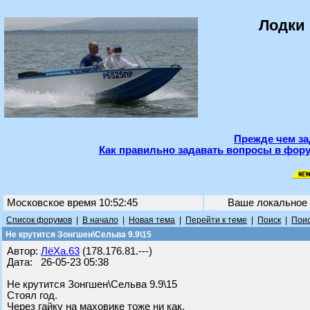
Лодки 
Прежде чем за
Как правильно задавать вопросы в фору
Московское время 10:52:45
Ваше локальное
Список форумов
|
В начало
|
Новая тема
|
Перейти к теме
|
Поиск
|
Поис
Не крутится Зонгшен\Сельва 9.9\15
Автор:
ЛёХа.63
(178.176.81.---)
Дата: 26-05-23 05:38
Не крутится Зонгшен\Сельва 9.9\15
Стоял год.
Через гайку на маховике тоже ни как.