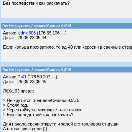
Без последствий как раскачать?
Re: Не крутится Зонгшен\Сельва 9.9\15
Автор:
lednic606
(176.59.106.---)
Дата: 26-05-23 05:44
Если кольца прихватило, то вд-40 или керосин в свечные отве
Re: Не крутится Зонгшен\Сельва 9.9\15
Автор:
РиО
(176.59.207.---)
Дата: 26-05-23 05:45
ЛёХа.63 писал:
> Не крутится Зонгшен\Сельва 9.9\15
> Стоял год.
> Через гайку на маховике тоже ни как.
> Без последствий как раскачать?
Для начала свечи открути и залей его топливом от души
А потом пристрели )))