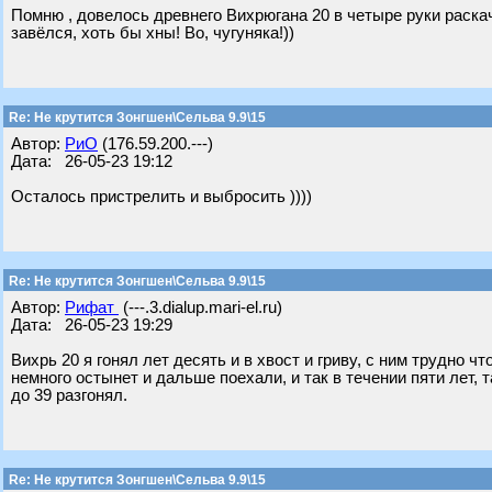
Помню , довелось древнего Вихрюгана 20 в четыре руки раскач
завёлся, хоть бы хны! Во, чугуняка!))
Re: Не крутится Зонгшен\Сельва 9.9\15
Автор:
РиО
(176.59.200.---)
Дата: 26-05-23 19:12
Осталось пристрелить и выбросить ))))
Re: Не крутится Зонгшен\Сельва 9.9\15
Автор:
Рифат
(---.3.dialup.mari-el.ru)
Дата: 26-05-23 19:29
Вихрь 20 я гонял лет десять и в хвост и гриву, с ним трудно чт
немного остынет и дальше поехали, и так в течении пяти лет, т
до 39 разгонял.
Re: Не крутится Зонгшен\Сельва 9.9\15