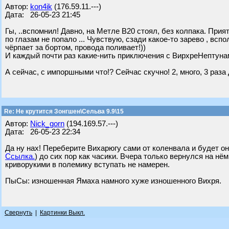
Автор:
kon4ik
(176.59.11.---)
Дата: 26-05-23 21:45
Гы, ..вспомнил! Давно, на Метле В20 стоял, без колпака. Прия
по глазам не попало ... Чувствую, сзади какое-то зарево , вс
чёрпает за бортом, провода поливает!))
И каждый почти раз какие-нить приключения с ВирхреНептунами
А сейчас, с импоршными что!? Сейчас скучно! 2, много, 3 раза 
Re: Не крутится Зонгшен\Сельва 9.9\15
Автор:
Nick_gorn
(194.169.57.---)
Дата: 26-05-23 22:34
Да ну нах! Переберите Вихарюгу сами от коленвала и будет он
Ссылка.
) до сих пор как часики. Вчера только вернулся на нём
криворукими в полемику вступать не намерен.
ПыСы: изношенная Ямаха намного хуже изношенного Вихря.
Свернуть
|
Картинки Выкл.