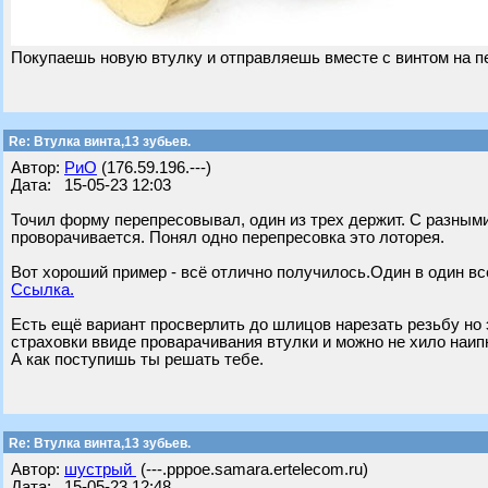
Покупаешь новую втулку и отправляешь вместе с винтом на п
Re: Втулка винта,13 зубьев.
Автор:
РиО
(176.59.196.---)
Дата: 15-05-23 12:03
Точил форму перепресовывал, один из трех держит. С разными
проворачивается. Понял одно перепресовка это лоторея.
Вот хороший пример - всё отлично получилось.Один в один всё
Ссылка.
Есть ещё вариант просверлить до шлицов нарезать резьбу но 
страховки ввиде проварачивания втулки и можно не хило наип
А как поступишь ты решать тебе.
Re: Втулка винта,13 зубьев.
Автор:
шустрый
(---.pppoe.samara.ertelecom.ru)
Дата: 15-05-23 12:48