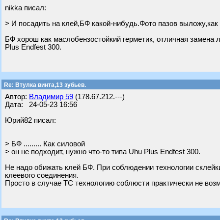
nikka писал:
> И посадить на клей,БФ какой-нибудь.Фото пазов выложу,как
БФ хорош как маслобензостойкий герметик, отличная замена ло
Plus Endfest 300.
Re: Втулка винта,13 зубьев.
Автор:
Владимир 59
(178.67.212.---)
Дата: 24-05-23 16:56
Юрий82 писал:
> БФ ......... Как силовой
> он не подходит, нужно что-то типа Uhu Plus Endfest 300.
Не надо обижать клей БФ. При соблюдении технологии склейки
клеевого соединения.
Просто в случае ТС технологию соблюсти практически не воз