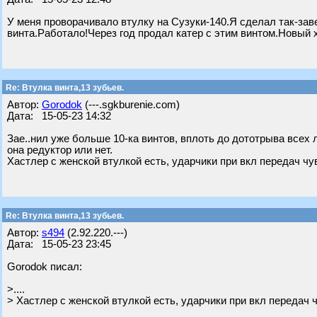
У меня проворачивало втулку на Сузуки-140.Я сделал так-зав
винта.Работало!Через год продал катер с этим винтом.Новый х
Re: Втулка винта,13 зубьев.
Автор:
Gorodok
(---.sgkburenie.com)
Дата: 15-05-23 14:32
Зае..нил уже больше 10-ка винтов, вплоть до дототрыва всех 
она редуктор или нет.
Хастлер с женской втулкой есть, ударчики при вкл передач чу
Re: Втулка винта,13 зубьев.
Автор:
s494
(2.92.220.---)
Дата: 15-05-23 23:45
Gorodok писал:
>....
> Хастлер с женской втулкой есть, ударчики при вкл передач 