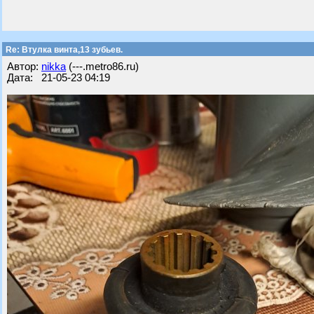
Re: Втулка винта,13 зубьев.
Автор:
nikka
(---.metro86.ru)
Дата: 21-05-23 04:19