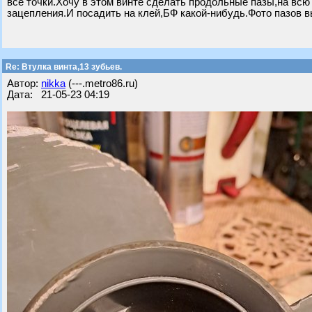
все точки.Хочу в этом винте сделать продольные пазы,на вс
зацепления.И посадить на клей,БФ какой-нибудь.Фото пазов 
Re: Втулка винта,13 зубьев.
Автор:
nikka
(---.metro86.ru)
Дата: 21-05-23 04:19