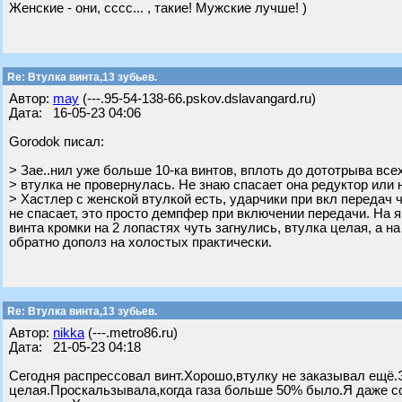
Женские - они, сссс... , такие! Мужские лучше! )
Re: Втулка винта,13 зубьев.
Автор:
may
(---.95-54-138-66.pskov.dslavangard.ru)
Дата: 16-05-23 04:06
Gorodok писал:
> Зае..нил уже больше 10-ка винтов, вплоть до дототрыва всех
> втулка не провернулась. Не знаю спасает она редуктор или н
> Хастлер с женской втулкой есть, ударчики при вкл передач 
не спасает, это просто демпфер при включении передачи. На 
винта кромки на 2 лопастях чуть загнулись, втулка целая, а н
обратно дополз на холостых практически.
Re: Втулка винта,13 зубьев.
Автор:
nikka
(---.metro86.ru)
Дата: 21-05-23 04:18
Сегодня распрессовал винт.Хорошо,втулку не заказывал ещё
целая.Проскальзывала,когда газа больше 50% было.Я даже со