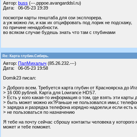
Автор:
buss
(---.pppoe.avangarddsl.ru)
Дата: 06-05-23 19:39
посмотри карты генштаба для ози эксплорера.
а уж можно ли, и как их отцифровать под лорик не подскажу,
по причине ненадобности.
во всяком случае будешь знать что там с глубинами
Re: Карта глубин.Сибирь.
Автор:
ПалМихалыч
(85.26.232.---)
Дата: 06-05-23 19:58
Domik23 писал:
> Доброго всем. Требуется карта глубин от Красноярска до Ига
> 16 000 рублей. Карта для Lowrance HDS7.
> Есть у кого какая-то информация о том, где взять эти карт
> быть может можно их?Раньше не пользовался ими,с телефо
> зарядка и разрядка телефона изрядно надоели,и если есть к
> не пользоваться по назначению
Я тебе на почту сейчас сброшу контакты человека у которого 
может и тебе поможет.