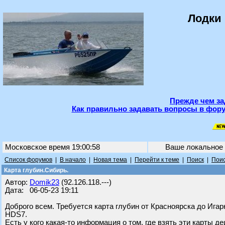
Лодки 
Прежде чем за
Как правильно задавать вопросы в фору
Московское время 19:00:58
Ваше локальное
Список форумов
|
В начало
|
Новая тема
|
Перейти к теме
|
Поиск
|
Поис
Карта глубин.Сибирь.
Автор:
Domik23
(92.126.118.---)
Дата: 06-05-23 19:11
Доброго всем. Требуется карта глубин от Красноярска до Игарк
HDS7.
Есть у кого какая-то информация о том, где взять эти карты