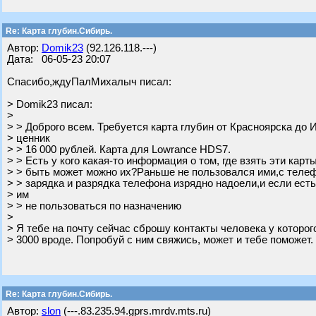
Re: Карта глубин.Сибирь.
Автор:
Domik23
(92.126.118.---)
Дата: 06-05-23 20:07
Спасибо,ждуПалМихалыч писал:
> Domik23 писал:
>
> > Доброго всем. Требуется карта глубин от Красноярска до И
> ценник
> > 16 000 рублей. Карта для Lowrance HDS7.
> > Есть у кого какая-то информация о том, где взять эти кар
> > быть может можно их?Раньше не пользовался ими,с телеф
> > зарядка и разрядка телефона изрядно надоели,и если есть
> им
> > не пользоваться по назначению
>
> Я тебе на почту сейчас сброшу контакты человека у которог
> 3000 вроде. Попробуй с ним свяжись, может и тебе поможет.
Re: Карта глубин.Сибирь.
Автор:
slon
(---.83.235.94.gprs.mrdv.mts.ru)