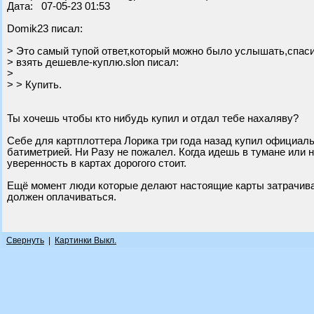
Дата: 07-05-23 01:53
Domik23 писал:
> Это самый тупой ответ,который можно было услышать,спаси
> взять дешевле-куплю.slon писал:
>
> > Купить.
Ты хочешь чтобы кто нибудь купил и отдал тебе нахаляву?
Себе для картплоттера Лорика три года назад купил официал
батиметрией. Ни Разу не пожалел. Когда идешь в тумане или н
уверенность в картах дорогого стоит.
Ещё момент люди которые делают настоящие карты затрачиваю
должен оплачиваться.
Свернуть
|
Картинки Выкл.