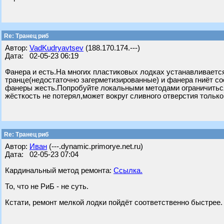
Re: Транец риб
Автор:
VadKudryavtsev
(188.170.174.---)
Дата: 02-05-23 06:19
Фанера и есть.На многих пластиковых лодках устанавливается
транце(недостаточно загерметизированные) и фанера гниёт со
фанеры жесть.Попробуйте локальными методами ограничиться(
жёсткость не потерял,может вокруг сливного отверстия только
Re: Транец риб
Автор:
Иван
(---.dynamic.primorye.net.ru)
Дата: 02-05-23 07:04
Кардинальный метод ремонта:
Ссылка.
То, что не РиБ - не суть.
Кстати, ремонт мелкой лодки пойдёт соответственно быстрее.