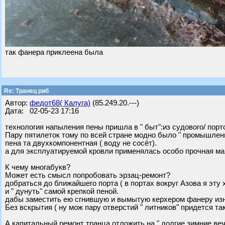
так фанера приклеена была
Re: Транец риб
Автор:
федот68( Калуга)
(85.249.20.---)
Дата: 02-05-23 17:16
технология напыления пены пришла в " быт":из судового/ порт
Пару пятилеток тому по всей стране модно было " промышлен
пена та двухкомпонентная ( воду не сосёт).
а для эксплуатируемой кровли применялась особо прочная мар
К чему многабукв?
Может есть смысл попробовать эрзац-ремонт?
добраться до ближайшего порта ( в портах вокруг Азова я эту 
и " дунуть" самой крепкой пеной.
дабы заместить ею сгнившую и вымытую керхером фанеру изн
Без вскрытия ( ну мож пару отверстий " литников" придется та
А капитальный ремонт транца отложить на " долгие зимние вече