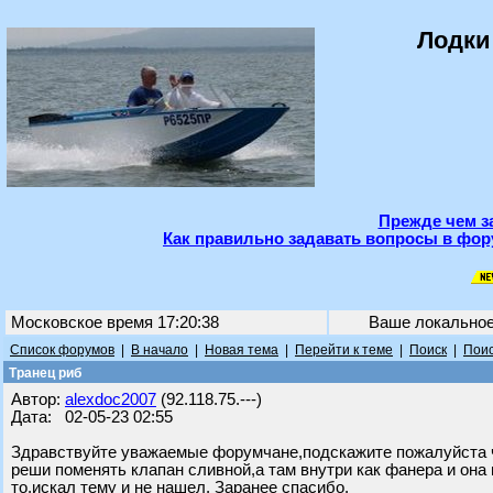
Лодки
Прежде чем з
Как правильно задавать вопросы в фор
Московское время 17:20:38
Ваше локально
Список форумов
|
В начало
|
Новая тема
|
Перейти к теме
|
Поиск
|
Поис
Транец риб
Автор:
alexdoc2007
(92.118.75.---)
Дата: 02-05-23 02:55
Здравствуйте уважаемые форумчане,подскажите пожалуйста чт
реши поменять клапан сливной,а там внутри как фанера и она 
то,искал тему и не нашел. Заранее спасибо.